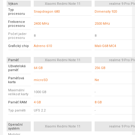
Výkon
Xiaomi Redmi Note 11
realme 9 Pro Pl
Typ
Snapdragon 680
Dimensity 920
procesoru
Frekvence
2400 MHz
2500 MHz
procesoru
Počet jader
8
8
procesoru
Grafický chip
Adreno 610
Mali-G68 MC4
Paměť
Xiaomi Redmi Note 11
realme 9 Pro Pl
Uživatelská
64 GB
256 GB
paměť
Paměťová
microSD
Ne
karta
Maximální
1000 GB
-
velikost karty
Paměť RAM
4 GB
8 GB
Typ paměti
UFS 2.2
-
Operační
Xiaomi Redmi Note 11
realme 9 Pro Pl
systém
Mobilní