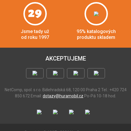
29
Jsme tady už
95% katalogových
od roku 1997
produktu skladem
AKCEPTUJEME
NetComp, spol. s r.o.
Bělehradská 68, 120 00 Praha 2
Tel.: +420 724
850 672
Email:
dotazy@huramobil.cz
Po-Pá 10-18 hod.