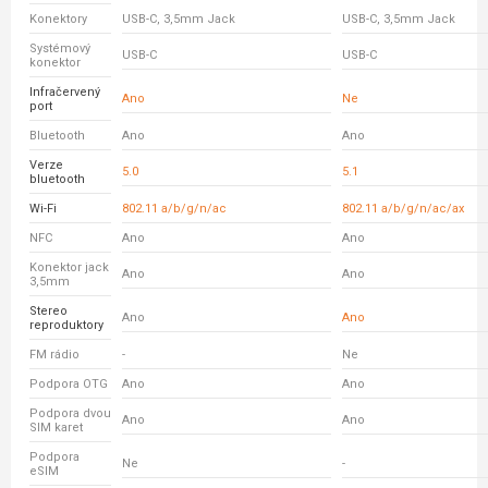
Konektory
USB-C, 3,5mm Jack
USB-C, 3,5mm Jack
Systémový
USB-C
USB-C
konektor
Infračervený
Ano
Ne
port
Bluetooth
Ano
Ano
Verze
5.0
5.1
bluetooth
Wi-Fi
802.11 a/b/g/n/ac
802.11 a/b/g/n/ac/ax
NFC
Ano
Ano
Konektor jack
Ano
Ano
3,5mm
Stereo
Ano
Ano
reproduktory
FM rádio
-
Ne
Podpora OTG
Ano
Ano
Podpora dvou
Ano
Ano
SIM karet
Podpora
Ne
-
eSIM