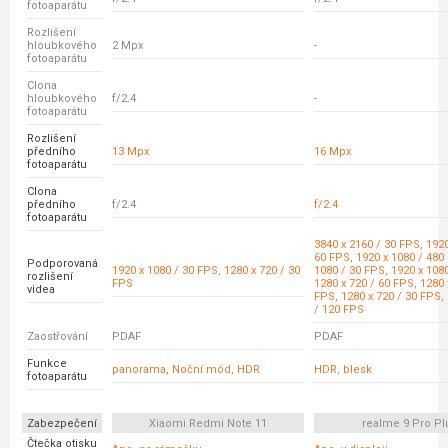
fotoaparátu
Rozlišení
hloubkového
2 Mpx
-
fotoaparátu
Clona
hloubkového
f/2.4
-
fotoaparátu
Rozlišení
předního
13 Mpx
16 Mpx
fotoaparátu
Clona
předního
f/2.4
f/2.4
fotoaparátu
3840 x 2160 / 30 FPS, 1920
60 FPS, 1920 x 1080 / 480
Podporovaná
1920 x 1080 / 30 FPS, 1280 x 720 / 30
1080 / 30 FPS, 1920 x 108
rozlišení
FPS
1280 x 720 / 60 FPS, 1280 
videa
FPS, 1280 x 720 / 30 FPS,
/ 120 FPS
Zaostřování
PDAF
PDAF
Funkce
panorama, Noční mód, HDR
HDR, blesk
fotoaparátu
Zabezpečení
Xiaomi Redmi Note 11
realme 9 Pro Pl
Čtečka otisku