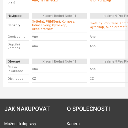
Ano, na rámečku
Ano, v displeji
prstů
Navigace
Xiaomi Redmi Note 11
realme 9 Pro Pl
Světelný, Přiblížení, Kompas,
Světelný, Přiblížení, Kom
Senzory
Infračervený, Gyroskop,
Gyroskop, Akcelerometr
Akcelerometr
Geotagging
Ano
Ano
Digitální
Ano
Ano
kompas
Obecné
Xiaomi Redmi Note 11
realme 9 Pro Pl
Česká
Ano
Ano
lokalizace
Distribuce
CZ
CZ
JAK NAKUPOVAT
O SPOLEČNOSTI
Možnosti dopravy
Kariéra