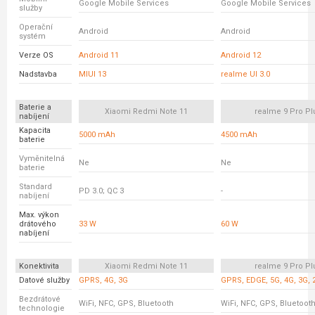
Google Mobile Services
Google Mobile Services
služby
Operační
Android
Android
systém
Verze OS
Android 11
Android 12
Nadstavba
MIUI 13
realme UI 3.0
Baterie a
Xiaomi Redmi Note 11
realme 9 Pro Pl
nabíjení
Kapacita
5000 mAh
4500 mAh
baterie
Vyměnitelná
Ne
Ne
baterie
Standard
PD 3.0; QC 3
-
nabíjení
Max. výkon
drátového
33 W
60 W
nabíjení
Konektivita
Xiaomi Redmi Note 11
realme 9 Pro Pl
Datové služby
GPRS, 4G, 3G
GPRS, EDGE, 5G, 4G, 3G, 
Bezdrátové
WiFi, NFC, GPS, Bluetooth
WiFi, NFC, GPS, Bluetoot
technologie