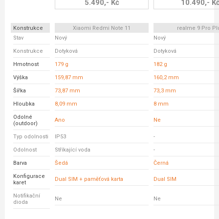
5.490,- Kč
10.490,- K
Konstrukce
Xiaomi Redmi Note 11
realme 9 Pro Pl
Stav
Nový
Nový
Konstrukce
Dotyková
Dotyková
Hmotnost
179 g
182 g
Výška
159,87 mm
160,2 mm
Šířka
73,87 mm
73,3 mm
Hloubka
8,09 mm
8 mm
Odolné
Ano
Ne
(outdoor)
Typ odolnosti
IP53
-
Odolnost
Stříkající voda
-
Barva
Šedá
Černá
Konfigurace
Dual SIM + paměťová karta
Dual SIM
karet
Notifikační
Ne
Ne
dioda