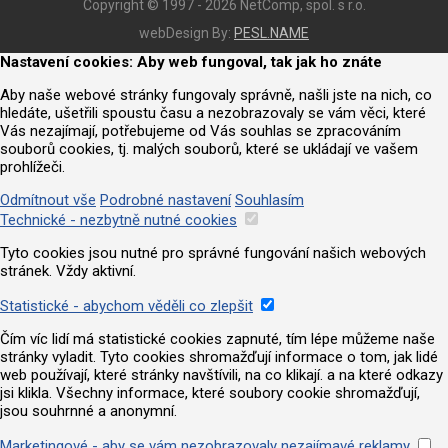
Copyright © 1997 - 2026 NetComp, spol. s r.o.
webDesign By:
PESL.NAME
Nastavení cookies: Aby web fungoval, tak jak ho znáte
Aby naše webové stránky fungovaly správně, našli jste na nich, co
hledáte, ušetřili spoustu času a nezobrazovaly se vám věci, které
Vás nezajímají, potřebujeme od Vás souhlas se zpracováním
souborů cookies, tj. malých souborů, které se ukládají ve vašem
prohlížeči.
Odmítnout vše
Podrobné nastavení
Souhlasím
Technické - nezbytně nutné cookies
Tyto cookies jsou nutné pro správné fungování našich webových
stránek. Vždy aktivní.
Statistické - abychom věděli co zlepšit
Čím víc lidí má statistické cookies zapnuté, tím lépe můžeme naše
stránky vyladit. Tyto cookies shromažďují informace o tom, jak lidé
web používají, které stránky navštívili, na co klikají. a na které odkazy
jsi klikla. Všechny informace, které soubory cookie shromažďují,
jsou souhrnné a anonymní.
Marketingové - aby se vám nezobrazovaly nezajímavé reklamy