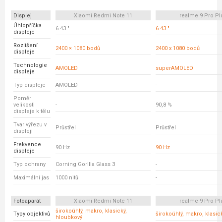
Displej
Xiaomi Redmi Note 11
realme 9 Pro Pl
Úhlopříčka
6.43 "
6.43 "
displeje
Rozlišení
2400 × 1080 bodů
2400 x 1080 bodů
displeje
Technologie
AMOLED
superAMOLED
displeje
Typ displeje
AMOLED
-
Poměr
velikosti
-
90,8 %
displeje k tělu
Tvar výřezu v
Průstřel
Průstřel
displeji
Frekvence
90 Hz
90 Hz
displeje
Typ ochrany
Corning Gorilla Glass 3
-
Maximální jas
1000 nitů
-
Fotoaparát
Xiaomi Redmi Note 11
realme 9 Pro Pl
širokoúhlý, makro, klasický,
Typy objektivů
širokoúhlý, makro, klasic
hloubkový