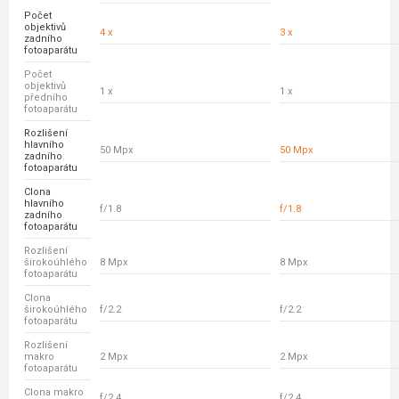
Počet
objektivů
4 x
3 x
zadního
fotoaparátu
Počet
objektivů
1 x
1 x
předního
fotoaparátu
Rozlišení
hlavního
50 Mpx
50 Mpx
zadního
fotoaparátu
Clona
hlavního
f/1.8
f/1.8
zadního
fotoaparátu
Rozlišení
širokoúhlého
8 Mpx
8 Mpx
fotoaparátu
Clona
širokoúhlého
f/2.2
f/2.2
fotoaparátu
Rozlišení
makro
2 Mpx
2 Mpx
fotoaparátu
Clona makro
f/2.4
f/2.4