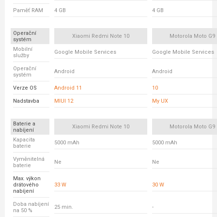
Paměť RAM
4 GB
4 GB
Operační
Xiaomi Redmi Note 10
Motorola Moto G9 
systém
Mobilní
Google Mobile Services
Google Mobile Services
služby
Operační
Android
Android
systém
Verze OS
Android 11
10
Nadstavba
MIUI 12
My UX
Baterie a
Xiaomi Redmi Note 10
Motorola Moto G9 
nabíjení
Kapacita
5000 mAh
5000 mAh
baterie
Vyměnitelná
Ne
Ne
baterie
Max. výkon
drátového
33 W
30 W
nabíjení
Doba nabíjení
25 min.
-
na 50 %