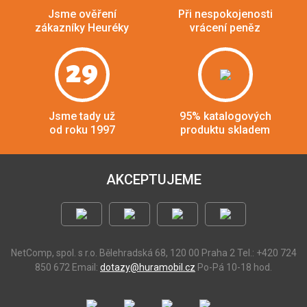
Jsme ověření
Při nespokojenosti
zákazníky Heuréky
vrácení peněz
29
Jsme tady už
95% katalogových
od roku 1997
produktu skladem
AKCEPTUJEME
NetComp, spol. s r.o.
Bělehradská 68, 120 00 Praha 2
Tel.: +420 724
850 672
Email:
dotazy@huramobil.cz
Po-Pá 10-18 hod.