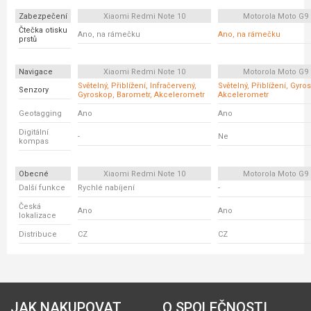
Zabezpečení
Xiaomi Redmi Note 10
Motorola Moto G9 
Čtečka otisku
Ano, na rámečku
Ano, na rámečku
prstů
Navigace
Xiaomi Redmi Note 10
Motorola Moto G9 
Světelný, Přiblížení, Infračervený,
Světelný, Přiblížení, Gyro
Senzory
Gyroskop, Barometr, Akcelerometr
Akcelerometr
Geotagging
Ano
Ano
Digitální
-
Ne
kompas
Obecné
Xiaomi Redmi Note 10
Motorola Moto G9 
Další funkce
Rychlé nabíjení
-
Česká
Ano
Ano
lokalizace
Distribuce
CZ
CZ
JAK NAKUPOVAT
O SPOLEČNOSTI