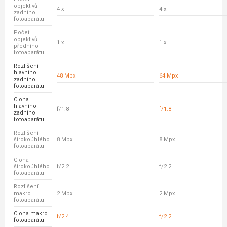
objektivů
4 x
4 x
zadního
fotoaparátu
Počet
objektivů
1 x
1 x
předního
fotoaparátu
Rozlišení
hlavního
48 Mpx
64 Mpx
zadního
fotoaparátu
Clona
hlavního
f/1.8
f/1.8
zadního
fotoaparátu
Rozlišení
širokoúhlého
8 Mpx
8 Mpx
fotoaparátu
Clona
širokoúhlého
f/2.2
f/2.2
fotoaparátu
Rozlišení
makro
2 Mpx
2 Mpx
fotoaparátu
Clona makro
f/2.4
f/2.2
fotoaparátu