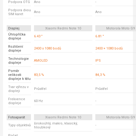
Podpora OTG
Ano
-
Podpora dvou
Ano
Ano
SIM karet
Displej
Xiaomi Redmi Note 10
Motorola Moto G9 
Úhlopříčka
6.43 "
6.81 "
displeje
Rozlišení
2400 x 1080 bodů
2400 × 1080 bodů
displeje
Technologie
AMOLED
IPS
displeje
Poměr
velikosti
83,5 %
84,3 %
displeje k tělu
Tvar výřezu v
Průstřel
Průstřel
displeji
Frekvence
60 Hz
-
displeje
Fotoaparát
Xiaomi Redmi Note 10
Motorola Moto G9 
širokoúhlý, makro, klasický,
Typy objektivů
-
hloubkový
Počet