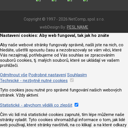
Copyright © 1997 - 2026 NetComp, spol. s r.o.
webDesign By:
PESL.NAME
Nastavení cookies: Aby web fungoval, tak jak ho znáte
Aby naše webové stránky fungovaly správně, našli jste na nich, co
hledáte, ušetřili spoustu času a nezobrazovaly se vám věci, které
Vás nezajímají, potřebujeme od Vás souhlas se zpracováním
souborů cookies, tj. malých souborů, které se ukládají ve vašem
prohlížeči.
Odmítnout vše
Podrobné nastavení
Souhlasím
Technické - nezbytně nutné cookies
Tyto cookies jsou nutné pro správné fungování našich webových
stránek. Vždy aktivní.
Statistické - abychom věděli co zlepšit
Čím víc lidí má statistické cookies zapnuté, tím lépe můžeme naše
stránky vyladit. Tyto cookies shromažďují informace o tom, jak lidé
web používají, které stránky navštívili, na co klikají. a na které odkazy