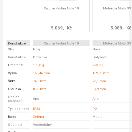
Xiaomi Redmi Note 10
Motorola Moto G9 
5.069,- Kč
5.989,- Kč
Konstrukce
Xiaomi Redmi Note 10
Motorola Moto G9 
Stav
Nový
Nový
Konstrukce
Dotyková
Dotyková
Hmotnost
178,8 g
223,3 g
Výška
160,46 mm
169,98 mm
Šířka
74,5 mm
78,1 mm
Hloubka
8,29 mm
9,69 mm
Odolné
Ano
Ano
(outdoor)
Typ odolnosti
IP53
P2i
Barva
Zelená
Modrá
Odolnost
Voděodolný
-