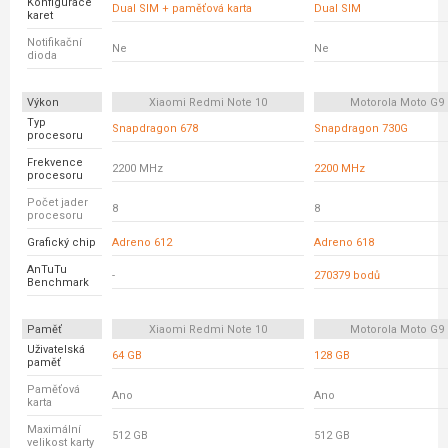
Konfigurace
Dual SIM + paměťová karta
Dual SIM
karet
Notifikační
Ne
Ne
dioda
Výkon
Xiaomi Redmi Note 10
Motorola Moto G9 
Typ
Snapdragon 678
Snapdragon 730G
procesoru
Frekvence
2200 MHz
2200 MHz
procesoru
Počet jader
8
8
procesoru
Grafický chip
Adreno 612
Adreno 618
AnTuTu
-
270379 bodů
Benchmark
Paměť
Xiaomi Redmi Note 10
Motorola Moto G9 
Uživatelská
64 GB
128 GB
paměť
Paměťová
Ano
Ano
karta
Maximální
512 GB
512 GB
velikost karty