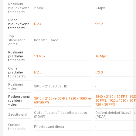
Rozlišení
hloubkového
2 Mpx
2 Mpx
fotoaparátu
Clona
hloubkového
f/2.4
f/2.2
fotoaparátu
Typ
stabilizace
Bez stabilizace
-
obrazu
Rozlišení
předního
13 Mpx
16 Mpx
fotoaparátu
Clona
předního
f/2.5
f/2.0
fotoaparátu
Rozlišení
3840 × 2160 (Ultra HD)
-
videa
Podporovaná
3840 x 2160 / 30 FPS, 1920
3840 × 2160 ve 30FPS 1920 x 1080 ve
rozlišení
60 FPS, 1920 x 1080 / 30 
60/30FPS
videa
720 / 30 FPS
Ostření detekcí fázového posuvu
Ostření detekcí fázovéh
Zaostřování
(PDAF)
(PDAF)
Funkce
Přisvětlovací dioda
-
fotoaparátu