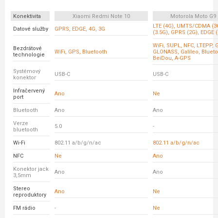
Konektivita
Xiaomi Redmi Note 10
Motorola Moto G9 
LTE (4G), UMTS/CDMA (3
Datové služby
GPRS, EDGE, 4G, 3G
(3.5G), GPRS (2G), EDGE (
WiFi, SUPL, NFC, LTEPP, 
Bezdrátové
WiFi, GPS, Bluetooth
GLONASS, Galileo, Blueto
technologie
BeiDou, A-GPS
Systémový
USB-C
USB-C
konektor
Infračervený
Ano
Ne
port
Bluetooth
Ano
Ano
Verze
5.0
-
bluetooth
Wi-Fi
802.11 a/b/g/n/ac
802.11 a/b/g/n/ac
NFC
Ne
Ano
Konektor jack
Ano
Ano
3,5mm
Stereo
Ano
Ne
reproduktory
FM rádio
-
Ne