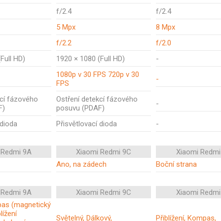
f/2.4
f/2.4
5 Mpx
8 Mpx
f/2.2
f/2.0
Full HD)
1920 × 1080 (Full HD)
-
1080p v 30 FPS 720p v 30
-
FPS
kcí fázového
Ostření detekcí fázového
-
F)
posuvu (PDAF)
 dioda
Přisvětlovací dioda
-
 Redmi 9A
Xiaomi Redmi 9C
Xiaomi Redmi
Ano, na zádech
Boční strana
 Redmi 9A
Xiaomi Redmi 9C
Xiaomi Redmi
mpas (magnetický
lížení
Světelný, Dálkový,
Přiblížení, Kompas,