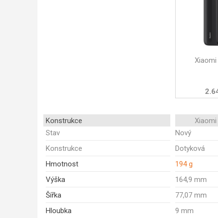
Xiaomi
2.6
Konstrukce
Xiaomi
Stav
Nový
Konstrukce
Dotyková
Hmotnost
194 g
Výška
164,9 mm
Šířka
77,07 mm
Hloubka
9 mm