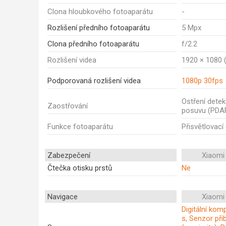
Clona hloubkového fotoaparátu
-
Rozlišení předního fotoaparátu
5 Mpx
Clona předního fotoaparátu
f/2.2
Rozlišení videa
1920 × 1080 (
Podporovaná rozlišení videa
1080p 30fps
Ostření dete
Zaostřování
posuvu (PDA
Funkce fotoaparátu
Přisvětlovací
Zabezpečení
Xiaomi
Čtečka otisku prstů
Ne
Navigace
Xiaomi
Digitální ko
s, Senzor přib