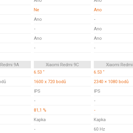
Ano
Ano
Ne
Ano
Ano
-
-
Ano
Ano
Ano
-
-
 Redmi 9A
Xiaomi Redmi 9C
Xiaomi Redmi
6.53 "
6.53 "
odů
1600 x 720 bodů
2340 × 1080 bodů
IPS
IPS
-
-
81,1 %
-
Kapka
Kapka
-
60 Hz