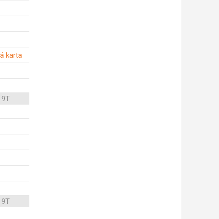
á karta
 9T
 9T