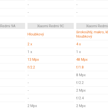
-
-
-
-
 Redmi 9A
Xiaomi Redmi 9C
Xiaomi Redmi
širokoúhlý, makro, kl
Hloubkový
hloubkový
2 x
4 x
1 x
1 x
13 Mpx
48 Mpx
f/2.2
f/1.8
-
8 Mpx
-
f/2.2
-
2 Mpx
-
f/2.4
2 Mpx
2 Mpx