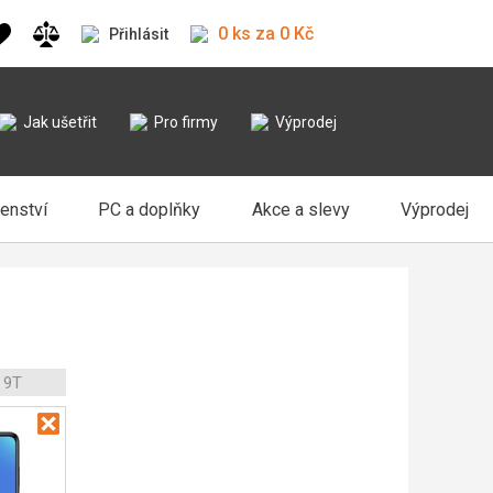
0 ks za 0 Kč
Přihlásit
Jak ušetřit
Pro firmy
Výprodej
šenství
PC a doplňky
Akce a slevy
Výprodej
 9T