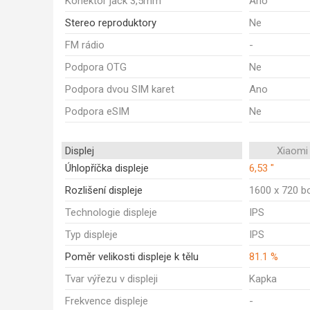
Konektor jack 3,5mm
Ano
Stereo reproduktory
Ne
FM rádio
-
Podpora OTG
Ne
Podpora dvou SIM karet
Ano
Podpora eSIM
Ne
Displej
Xiaomi
Úhlopříčka displeje
6,53 "
Rozlišení displeje
1600 x 720 b
Technologie displeje
IPS
Typ displeje
IPS
Poměr velikosti displeje k tělu
81.1 %
Tvar výřezu v displeji
Kapka
Frekvence displeje
-