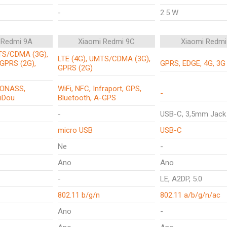
-
2.5 W
 Redmi 9A
Xiaomi Redmi 9C
Xiaomi Redmi
TS/CDMA (3G),
LTE (4G), UMTS/CDMA (3G),
 GPRS (2G),
GPRS, EDGE, 4G, 3G
GPRS (2G)
LONASS,
WiFi, NFC, Infraport, GPS,
-
eiDou
Bluetooth, A-GPS
-
USB-C, 3,5mm Jack
micro USB
USB-C
Ne
-
Ano
Ano
-
LE, A2DP, 5.0
802.11 b/g/n
802.11 a/b/g/n/ac
Ano
-