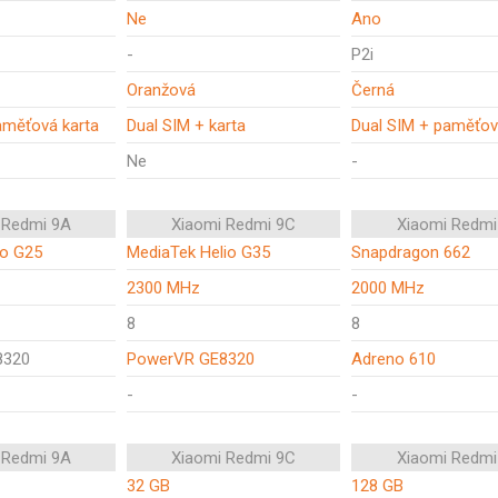
Ne
Ano
-
P2i
Oranžová
Černá
aměťová karta
Dual SIM + karta
Dual SIM + paměťov
Ne
-
 Redmi 9A
Xiaomi Redmi 9C
Xiaomi Redmi
io G25
MediaTek Helio G35
Snapdragon 662
2300 MHz
2000 MHz
8
8
8320
PowerVR GE8320
Adreno 610
-
-
 Redmi 9A
Xiaomi Redmi 9C
Xiaomi Redmi
32 GB
128 GB