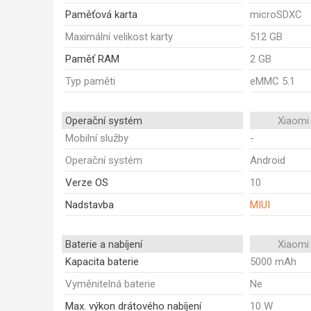
Paměťová karta
microSDXC
Maximální velikost karty
512 GB
Paměť RAM
2 GB
Typ paměti
eMMC 5.1
Operační systém
Xiaomi
Mobilní služby
-
Operační systém
Android
Verze OS
10
Nadstavba
MIUI
Baterie a nabíjení
Xiaomi
Kapacita baterie
5000 mAh
Vyměnitelná baterie
Ne
Max. výkon drátového nabíjení
10 W