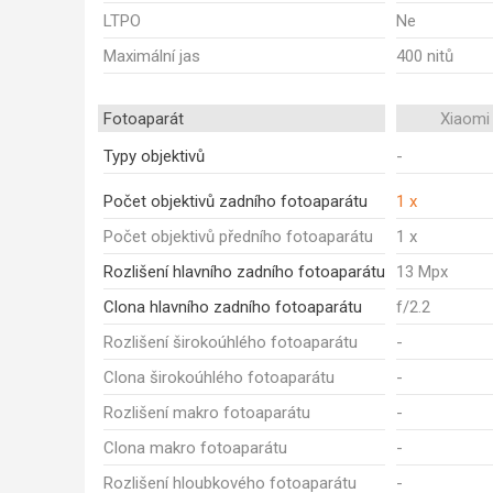
LTPO
Ne
Maximální jas
400 nitů
Fotoaparát
Xiaomi
Typy objektivů
-
Počet objektivů zadního fotoaparátu
1 x
Počet objektivů předního fotoaparátu
1 x
Rozlišení hlavního zadního fotoaparátu
13 Mpx
Clona hlavního zadního fotoaparátu
f/2.2
Rozlišení širokoúhlého fotoaparátu
-
Clona širokoúhlého fotoaparátu
-
Rozlišení makro fotoaparátu
-
Clona makro fotoaparátu
-
Rozlišení hloubkového fotoaparátu
-