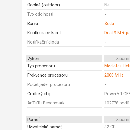
Odolné (outdoor)
Ne
Typ odolnosti
-
Barva
Šedá
Konfigurace karet
Dual SIM + p
Notifikační dioda
-
Výkon
Xiaomi
Typ procesoru
Mediatek Hel
Frekvence procesoru
2000 MHz
Počet jader procesoru
-
Grafický chip
PowerVR GE
AnTuTu Benchmark
102778 bodů
Paměť
Xiaomi
Uživatelská paměť
32 GB