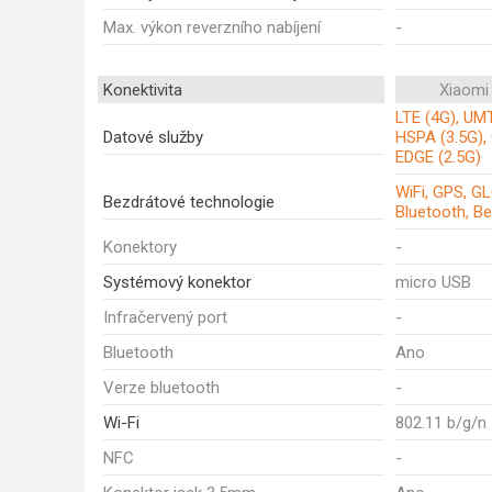
Max. výkon reverzního nabíjení
-
Konektivita
Xiaomi
LTE (4G), UM
Datové služby
HSPA (3.5G),
EDGE (2.5G)
WiFi, GPS, G
Bezdrátové technologie
Bluetooth, B
Konektory
-
Systémový konektor
micro USB
Infračervený port
-
Bluetooth
Ano
Verze bluetooth
-
Wi-Fi
802.11 b/g/n
NFC
-