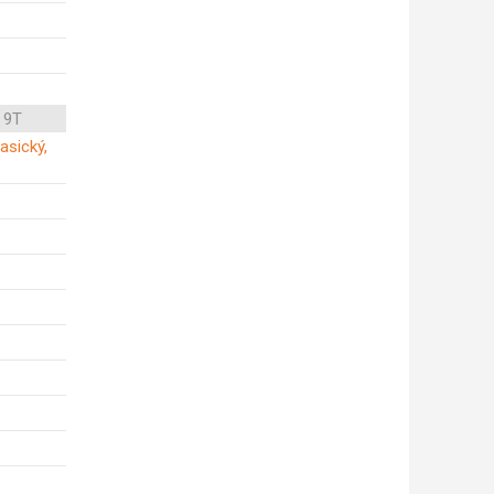
 9T
asický,