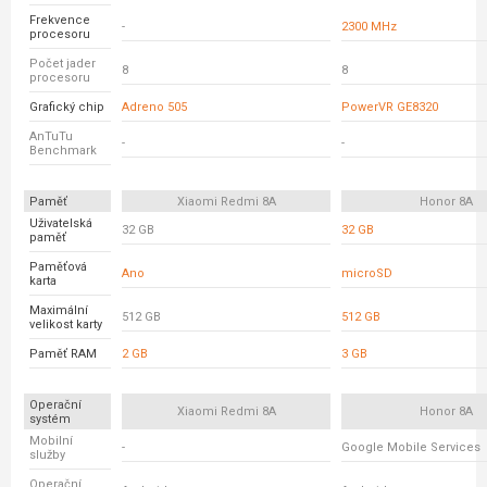
Frekvence
-
2300 MHz
procesoru
Počet jader
8
8
procesoru
Grafický chip
Adreno 505
PowerVR GE8320
AnTuTu
-
-
Benchmark
Paměť
Xiaomi Redmi 8A
Honor 8A
Uživatelská
32 GB
32 GB
paměť
Paměťová
Ano
microSD
karta
Maximální
512 GB
512 GB
velikost karty
Paměť RAM
2 GB
3 GB
Operační
Xiaomi Redmi 8A
Honor 8A
systém
Mobilní
-
Google Mobile Services
služby
Operační