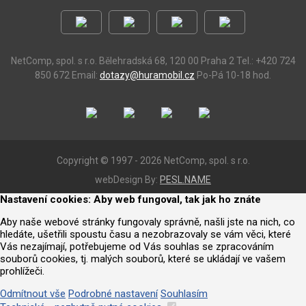
NetComp, spol. s r.o.
Bělehradská 68, 120 00 Praha 2
Tel.: +420 724
850 672
Email:
dotazy@huramobil.cz
Po-Pá 10-18 hod.
Copyright © 1997 - 2026 NetComp, spol. s r.o.
webDesign By:
PESL.NAME
Nastavení cookies: Aby web fungoval, tak jak ho znáte
Aby naše webové stránky fungovaly správně, našli jste na nich, co
hledáte, ušetřili spoustu času a nezobrazovaly se vám věci, které
Vás nezajímají, potřebujeme od Vás souhlas se zpracováním
souborů cookies, tj. malých souborů, které se ukládají ve vašem
prohlížeči.
Odmítnout vše
Podrobné nastavení
Souhlasím