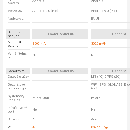
Android
Android
systém
Verze OS
Android 9.0 (Pie)
Android 9.0 (Pie)
Nadstavba
-
EMUI
Baterie a
Xiaomi Redmi 8A
Honor 8A
nabíjení
Kapacita
5000 mAh
3020 mAh
baterie
Vyměnitelná
Ne
Ne
baterie
Konektivita
Xiaomi Redmi 8A
Honor 8A
Datové služby
-
LTE (4G) GPRS (2G)
Bezdrátové
WiFi, GPS, GLONASS, Blue
-
technologie
GPS
Systémový
micro USB
micro USB
konektor
Infračervený
Ne
Ne
port
Bluetooth
Ano
Ano
Wi-Fi
Ano
802.11 b/g/n