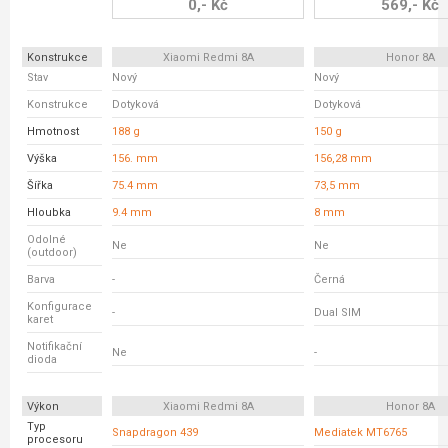
0,- Kč
569,- Kč
Konstrukce
Xiaomi Redmi 8A
Honor 8A
Stav
Nový
Nový
Konstrukce
Dotyková
Dotyková
Hmotnost
188 g
150 g
Výška
156. mm
156,28 mm
Šířka
75.4 mm
73,5 mm
Hloubka
9.4 mm
8 mm
Odolné
Ne
Ne
(outdoor)
Barva
-
Černá
Konfigurace
-
Dual SIM
karet
Notifikační
Ne
-
dioda
Výkon
Xiaomi Redmi 8A
Honor 8A
Typ
Snapdragon 439
Mediatek MT6765
procesoru