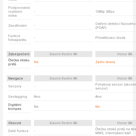
Podporovaná
rozlišení
-
1080p 30fps
videa
Ostření detekcí fázovéh
Zaostřování
-
(PDAF)
Funkce
-
Přisvětlovací dioda
fotoaparátu
Zabezpečení
Xiaomi Redmi 8A
Honor 8A
Čtečka otisku
Ne
Zadní strana
prstů
Navigace
Xiaomi Redmi 8A
Honor 8A
Pohybový senzor (akcele
Senzory
-
senzor)
Geotagging
Ano
Ano
Digitální
Ne
Ne
kompas
Obecné
Xiaomi Redmi 8A
Honor 8A
Čtečka otisků prstů na tě
Další funkce
-
MMS, Odemykání tváří