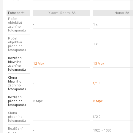
Fotoaparát
Xiaomi Redmi 8A
Honor 8A
Počet
objektivů
-
1 x
zadního
fotoaparátu
Počet
objektivů
-
1 x
předního
fotoaparátu
Rozlišení
hlavního
12 Mpx
13 Mpx
zadního
fotoaparátu
Clona
hlavního
-
f/1.8
zadního
fotoaparátu
Rozlišení
předního
8 Mpx
8 Mpx
fotoaparátu
Clona
předního
-
f/2.0
fotoaparátu
Rozlišení
-
1920 × 1080
videa