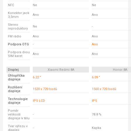
NFC
Ne
Ne
Konektor jack
Ano
Ano
3,5mm
Stereo
Ne
-
reproduktory
FM rádio
Ano
Ano
Podpora OTG
-
Ano
Podpora dvou
Ano
Ano
SIM karet
Displej
Xiaomi Redmi 8A
Honor 8A
Úhlopříčka
6.22 "
6.09 "
displeje
Rozlišení
1520 x 720 bodů
1560 x 720 bodů
displeje
Technologie
IPS LCD
IPS
displeje
Poměr
velikosti
-
78.8 %
displeje k tělu
Tvar výřezu v
-
Kapka
displeji