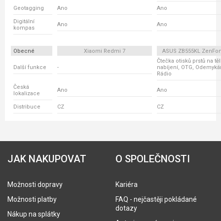
Geotagging
Ano
Ano
Digitální
Ano
Ano
kompas
Obecné
Xiaomi Redmi 7
ASUS ZB555KL ZenFo
Čtečka otisků prstů na tě
Další funkce
-
nabíjení, OTG, Odemykání
Rádio
Česká
Ano
Ano
lokalizace
Distribuce
CZ
CZ
JAK NAKUPOVAT
O SPOLEČNOSTI
Možnosti dopravy
Kariéra
Možnosti platby
FAQ - nejčastěji pokládané
dotazy
Nákup na splátky