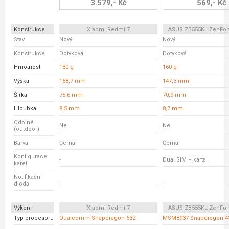
3.579,- Kč
569,- Kč
Konstrukce
Xiaomi Redmi 7
ASUS ZB555KL ZenFo
Stav
Nový
Nový
Konstrukce
Dotyková
Dotyková
Hmotnost
180 g
160 g
Výška
158,7 mm
147,3 mm
Šířka
75,6 mm
70,9 mm
Hloubka
8,5 mm
8,7 mm
Odolné
Ne
Ne
(outdoor)
Barva
Černá
Černá
Konfigurace
-
Dual SIM + karta
karet
Notifikační
-
-
dioda
Výkon
Xiaomi Redmi 7
ASUS ZB555KL ZenFo
Typ procesoru
Qualcomm Snapdragon 632
MSM8937 Snapdragon 4