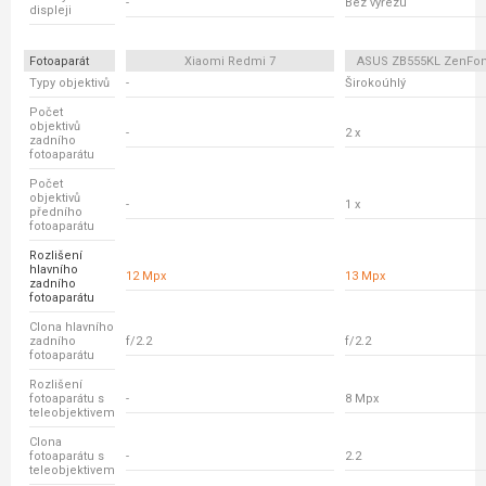
-
Bez výřezu
displeji
Fotoaparát
Xiaomi Redmi 7
ASUS ZB555KL ZenFo
Typy objektivů
-
Širokoúhlý
Počet
objektivů
-
2 x
zadního
fotoaparátu
Počet
objektivů
-
1 x
předního
fotoaparátu
Rozlišení
hlavního
12 Mpx
13 Mpx
zadního
fotoaparátu
Clona hlavního
zadního
f/2.2
f/2.2
fotoaparátu
Rozlišení
fotoaparátu s
-
8 Mpx
teleobjektivem
Clona
fotoaparátu s
-
2.2
teleobjektivem