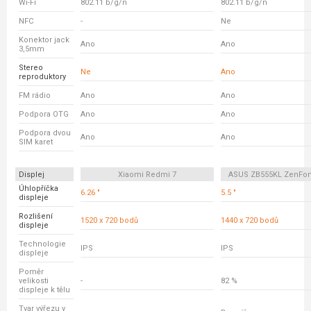
Wi-Fi
802.11 b/g/n
802.11 b/g/n
NFC
-
Ne
Konektor jack
Ano
Ano
3,5mm
Stereo
Ne
Ano
reproduktory
FM rádio
Ano
Ano
Podpora OTG
Ano
Ano
Podpora dvou
Ano
Ano
SIM karet
Displej
Xiaomi Redmi 7
ASUS ZB555KL ZenFo
Úhlopříčka
6.26 "
5.5 "
displeje
Rozlišení
1520 x 720 bodů
1440 x 720 bodů
displeje
Technologie
IPS
IPS
displeje
Poměr
velikosti
-
82 %
displeje k tělu
Tvar výřezu v