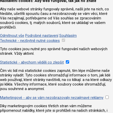
Nastavení cookies: Aby web fungoval, tak jak ho znáte
Aby naše webové stránky fungovaly správně, našli jste na nich, co
hledáte, ušetřili spoustu času a nezobrazovaly se vám věci, které
Vás nezajímají, potřebujeme od Vás souhlas se zpracováním
souborů cookies, tj. malých souborů, které se ukládají ve vašem
prohlížeči.
Odmítnout vše
Podrobné nastavení
Souhlasím
Technické - nezbytně nutné cookies
Tyto cookies jsou nutné pro správné fungování našich webových
stránek. Vždy aktivní.
Statistické - abychom věděli co zlepšit
Čím víc lidí má statistické cookies zapnuté, tím lépe můžeme naše
stránky vyladit. Tyto cookies shromažďují informace o tom, jak lidé
web používají, které stránky navštívili, na co klikají. a na které odkazy
jsi klikla. Všechny informace, které soubory cookie shromažďují,
jsou souhrnné a anonymní.
Marketingové - aby se vám nezobrazovaly nezajímavé reklamy
Díky marketingovým cookies třetích stran vám můžeme
připomenout nabídky, které jste si prohlíželi na našich stránkách, i