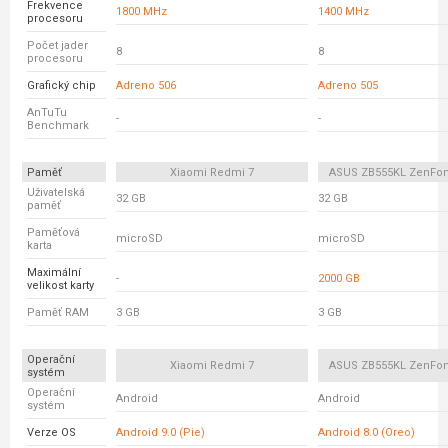
Frekvence
1800 MHz
1400 MHz
procesoru
Počet jader
8
8
procesoru
Grafický chip
Adreno 506
Adreno 505
AnTuTu
-
-
Benchmark
Paměť
Xiaomi Redmi 7
ASUS ZB555KL ZenFo
Uživatelská
32 GB
32 GB
paměť
Paměťová
microSD
microSD
karta
Maximální
-
2000 GB
velikost karty
Paměť RAM
3 GB
3 GB
Operační
Xiaomi Redmi 7
ASUS ZB555KL ZenFo
systém
Operační
Android
Android
systém
Verze OS
Android 9.0 (Pie)
Android 8.0 (Oreo)