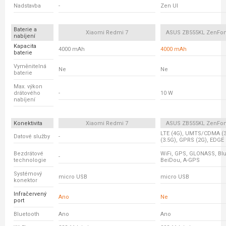
Nadstavba
-
Zen UI
Baterie a
Xiaomi Redmi 7
ASUS ZB555KL ZenFo
nabíjení
Kapacita
4000 mAh
4000 mAh
baterie
Vyměnitelná
Ne
Ne
baterie
Max. výkon
drátového
-
10 W
nabíjení
Konektivita
Xiaomi Redmi 7
ASUS ZB555KL ZenFo
LTE (4G), UMTS/CDMA (
Datové služby
-
(3.5G), GPRS (2G), EDGE 
Bezdrátové
WiFi, GPS, GLONASS, Blu
-
technologie
BeiDou, A-GPS
Systémový
micro USB
micro USB
konektor
Infračervený
Ano
Ne
port
Bluetooth
Ano
Ano