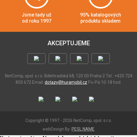
Jsme tady už
95% katalogových
od roku 1997
produktu skladem
AKCEPTUJEME
NetComp, spol. s r.o.
Bělehradská 68, 120 00 Praha 2
Tel.: +420 724
850 672
Email:
dotazy@huramobil.cz
Po-Pá 10-18 hod.
Copyright © 1997 - 2026 NetComp, spol. s r.o.
webDesign By:
PESL.NAME