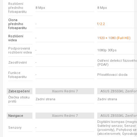
Rozlišení
předního
8 Mpx
8 Mpx
fotoaparátu
Clona
předního
-
f/2.2
fotoaparátu
Rozlišení
-
1920 × 1080 (Full HD)
videa
Podporovaná
-
1080p 30fps
rozlišení videa
Ostření detekcí fázovéh
Zaostřování
-
(PDAF)
Funkce
-
Přisvětlovací dioda
fotoaparátu
Zabezpečení
Xiaomi Redmi 7
ASUS ZB555KL ZenFo
Čtečka otisku
Zadní strana
Zadní strana
prstů
Navigace
Xiaomi Redmi 7
ASUS ZB555KL ZenFo
Digitální kompas (magne
Světelný senzor, Senzor 
Senzory
-
(proximity), Pohybový s
(akcelerometr, Gyroskop