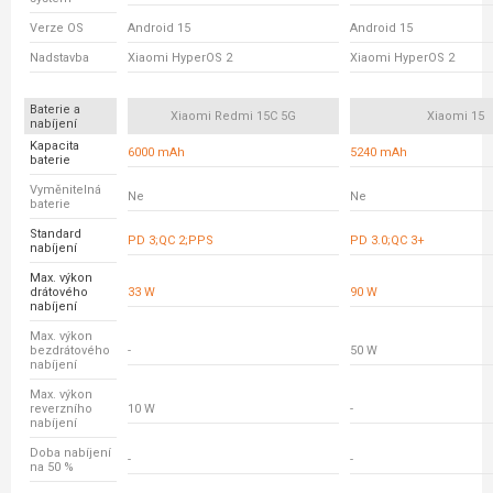
Verze OS
Android 15
Android 15
Nadstavba
Xiaomi HyperOS 2
Xiaomi HyperOS 2
Baterie a
Xiaomi Redmi 15C 5G
Xiaomi 15
nabíjení
Kapacita
6000 mAh
5240 mAh
baterie
Vyměnitelná
Ne
Ne
baterie
Standard
PD 3;QC 2;PPS
PD 3.0;QC 3+
nabíjení
Max. výkon
drátového
33 W
90 W
nabíjení
Max. výkon
bezdrátového
-
50 W
nabíjení
Max. výkon
reverzního
10 W
-
nabíjení
Doba nabíjení
-
-
na 50 %