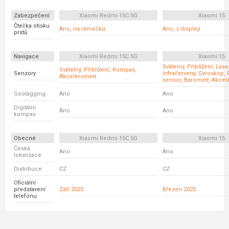
Zabezpečení
Xiaomi Redmi 15C 5G
Xiaomi 15
Čtečka otisku
Ano, na rámečku
Ano, v displeji
prstů
Navigace
Xiaomi Redmi 15C 5G
Xiaomi 15
Světelný, Přiblížení, Las
Světelný, Přiblížení, Kompas,
Senzory
Infračervený, Gyroskop, 
Akcelerometr
sensor, Barometr, Akcel
Geotagging
Ano
Ano
Digitální
Ano
Ano
kompas
Obecné
Xiaomi Redmi 15C 5G
Xiaomi 15
Česká
Ano
Ano
lokalizace
Distribuce
CZ
CZ
Oficiální
představení
Září 2025
Březen 2025
telefonu