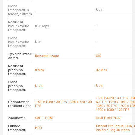
Clona
fotoaparátu s
-
f/2.0
teleobjektivem
Rozlišení
hloubkového
0,08 Mpx
-
fotoaparátu
Clona
hloubkového
f/3.0
-
fotoaparátu
Typ stabilizace
Bez stabilizace
OIS
obrazu
Rozlišení
předního
8 Mpx
32 Mpx
fotoaparátu
Clona
předního
f/ 2.0
f/2.0
fotoaparátu
7680 x 4320 / 30 FPS, 384
Podporovaná
1920 x 1080 / 30 FPS, 1280 x 720 / 30
60 FPS, 1920 x 1080 / 960
rozlišení videa
FPS
1080 / 60 FPS, 1920 x 108
1920 x 1080 / 120 FPS
Zaostřování
CAF + PDAF
Dual Pixel PDAF
Funkce
Xiaomi ProFocus, HDR, 
HDR
fotoaparátu
Vision a Log 4K video