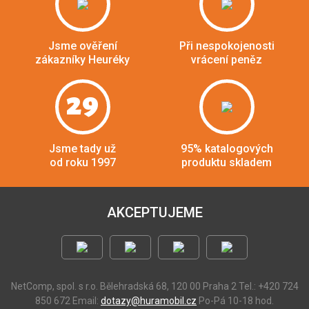
Jsme ověření
Při nespokojenosti
zákazníky Heuréky
vrácení peněz
29
Jsme tady už
95% katalogových
od roku 1997
produktu skladem
AKCEPTUJEME
NetComp, spol. s r.o.
Bělehradská 68, 120 00 Praha 2
Tel.: +420 724
850 672
Email:
dotazy@huramobil.cz
Po-Pá 10-18 hod.