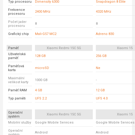
Typ procesoru
Dimensity 6300
Snapdragon 8 Elite
Frekvence
2400 MHz
4320 MHz
procesoru
Počet jader
8
8
procesoru
Grafický chip
Mali-G57 MC2
Adreno 830
Paměť
Xiaomi Redmi 15C 5G
Xiaomi 15
Uživatelská
128 GB
256 GB
paměť
Paměťová
microSD
Ne
karta
Maximální
1000 GB
-
velikost karty
Paměť RAM
4 GB
12 GB
Typ paměti
UFS 2.2
UFS 4.0
Operační
Xiaomi Redmi 15C 5G
Xiaomi 15
systém
Mobilní služby
Google Mobile Services
Google Mobile Services
Operační
Android
Android
systém