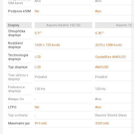
Ano
Ano
SIM karet
Podpora eSIM
Ne
Ano
Displej
Xiaomi Redmi 15C 5G
Xiaomi 15
Úhlopříčka
6.9 "
6.36 "
displeje
Rozlišení
1600 × 720 bodů
2670 x 1200 bodů
displeje
Technologie
LCD
CrystalRes AMOLED
displeje
Typ displeje
LCD
AMOLED
Tvar výřezu v
Průstřel
Průstřel
displeji
Frekvence
120 Hz
120 Hz
displeje
Always On
-
Ano
LTPO
Ne
Ano
Typ ochrany
-
Xiaomi Shield Glass
Maximální jas
810 nitů
3200 nitů