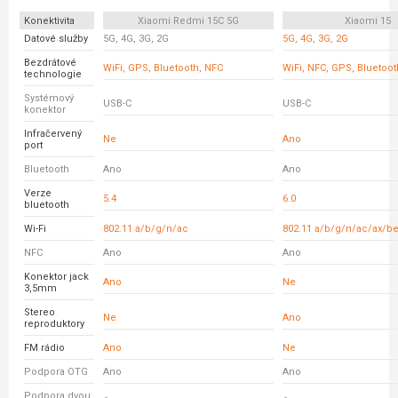
Konektivita
Xiaomi Redmi 15C 5G
Xiaomi 15
Datové služby
5G, 4G, 3G, 2G
5G, 4G, 3G, 2G
Bezdrátové
WiFi, GPS, Bluetooth, NFC
WiFi, NFC, GPS, Bluetoot
technologie
Systémový
USB-C
USB-C
konektor
Infračervený
Ne
Ano
port
Bluetooth
Ano
Ano
Verze
5.4
6.0
bluetooth
Wi-Fi
802.11 a/b/g/n/ac
802.11 a/b/g/n/ac/ax/b
NFC
Ano
Ano
Konektor jack
Ano
Ne
3,5mm
Stereo
Ne
Ano
reproduktory
FM rádio
Ano
Ne
Podpora OTG
Ano
Ano
Podpora dvou