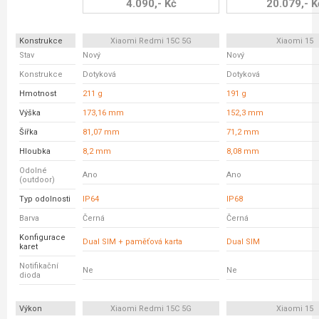
4.090,- Kč
20.079,- K
Konstrukce
Xiaomi Redmi 15C 5G
Xiaomi 15
Stav
Nový
Nový
Konstrukce
Dotyková
Dotyková
Hmotnost
211 g
191 g
Výška
173,16 mm
152,3 mm
Šířka
81,07 mm
71,2 mm
Hloubka
8,2 mm
8,08 mm
Odolné
Ano
Ano
(outdoor)
Typ odolnosti
IP64
IP68
Barva
Černá
Černá
Konfigurace
Dual SIM + paměťová karta
Dual SIM
karet
Notifikační
Ne
Ne
dioda
Výkon
Xiaomi Redmi 15C 5G
Xiaomi 15