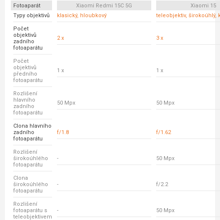
Fotoaparát
Xiaomi Redmi 15C 5G
Xiaomi 15
Typy objektivů
klasický, hloubkový
teleobjektiv, širokoúhlý, 
Počet
objektivů
2 x
3 x
zadního
fotoaparátu
Počet
objektivů
1 x
1 x
předního
fotoaparátu
Rozlišení
hlavního
50 Mpx
50 Mpx
zadního
fotoaparátu
Clona hlavního
zadního
f/1.8
f/1.62
fotoaparátu
Rozlišení
širokoúhlého
-
50 Mpx
fotoaparátu
Clona
širokoúhlého
-
f/2.2
fotoaparátu
Rozlišení
fotoaparátu s
-
50 Mpx
teleobjektivem