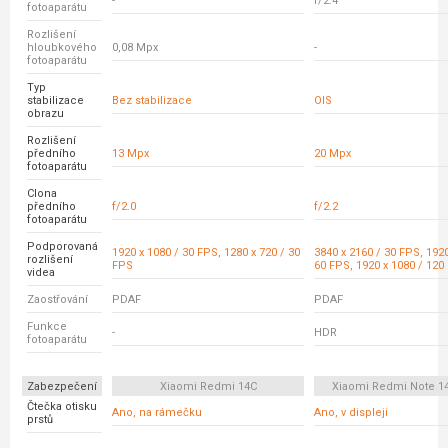
-
f/2.4
fotoaparátu
Rozlišení
hloubkového
0,08 Mpx
-
fotoaparátu
Typ
stabilizace
Bez stabilizace
OIS
obrazu
Rozlišení
předního
13 Mpx
20 Mpx
fotoaparátu
Clona
předního
f/2.0
f/2.2
fotoaparátu
Podporovaná
1920 x 1080 / 30 FPS, 1280 x 720 / 30
3840 x 2160 / 30 FPS, 1920
rozlišení
FPS
60 FPS, 1920 x 1080 / 120
videa
Zaostřování
PDAF
PDAF
Funkce
-
HDR
fotoaparátu
Zabezpečení
Xiaomi Redmi 14C
Xiaomi Redmi Note 14
Čtečka otisku
Ano, na rámečku
Ano, v displeji
prstů