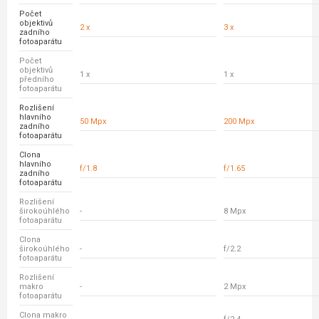
Počet
objektivů
2 x
3 x
zadního
fotoaparátu
Počet
objektivů
1 x
1 x
předního
fotoaparátu
Rozlišení
hlavního
50 Mpx
200 Mpx
zadního
fotoaparátu
Clona
hlavního
f/1.8
f/1.65
zadního
fotoaparátu
Rozlišení
širokoúhlého
-
8 Mpx
fotoaparátu
Clona
širokoúhlého
-
f/2.2
fotoaparátu
Rozlišení
makro
-
2 Mpx
fotoaparátu
Clona makro