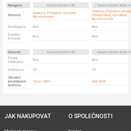
Navigace
Xiaomi Redmi 14C
Xiaomi Redmi Note 14
Světelný, Přiblížení, Kom
Světelný, Přiblížení, Kompas,
Senzory
Infračervený, Gyroskop,
Akcelerometr
Akcelerometr
Geotagging
Ano
Ano
Digitální
Ano
Ano
kompas
Obecné
Xiaomi Redmi 14C
Xiaomi Redmi Note 14
Česká
Ano
Ano
lokalizace
Distribuce
CZ
CZ
Oficiální
představení
Srpen 2024
Září 2024
telefonu
JAK NAKUPOVAT
O SPOLEČNOSTI