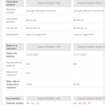
Operační
Xiaomi Redmi 14C
Xiaomi Redmi Note 14
systém
Mobilní
Google Mobile Services
Google Mobile Services
služby
Operační
Android
Android
systém
Verze OS
Android 14
Android 14
Nadstavba
Xiaomi HyperOS
Xiaomi HyperOS
Baterie a
Xiaomi Redmi 14C
Xiaomi Redmi Note 14
nabíjení
Kapacita
5160 mAh
5110 mAh
baterie
Vyměnitelná
Ne
Ne
baterie
Standard
PD
-
nabíjení
Max. výkon
drátového
18 W
45 W
nabíjení
Konektivita
Xiaomi Redmi 14C
Xiaomi Redmi Note 14
Datové služby
4G, 3G, 2G
5G, 4G, 3G, 2G