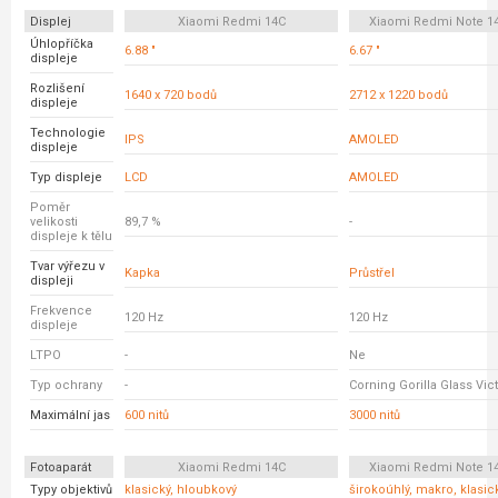
Displej
Xiaomi Redmi 14C
Xiaomi Redmi Note 14
Úhlopříčka
6.88 "
6.67 "
displeje
Rozlišení
1640 x 720 bodů
2712 x 1220 bodů
displeje
Technologie
IPS
AMOLED
displeje
Typ displeje
LCD
AMOLED
Poměr
velikosti
89,7 %
-
displeje k tělu
Tvar výřezu v
Kapka
Průstřel
displeji
Frekvence
120 Hz
120 Hz
displeje
LTPO
-
Ne
Typ ochrany
-
Corning Gorilla Glass Vic
Maximální jas
600 nitů
3000 nitů
Fotoaparát
Xiaomi Redmi 14C
Xiaomi Redmi Note 14
Typy objektivů
klasický, hloubkový
širokoúhlý, makro, klasic