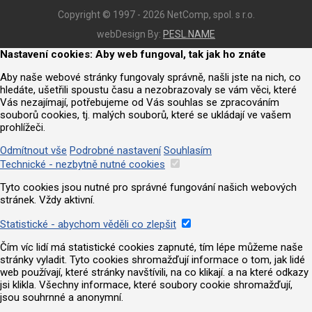
Copyright © 1997 - 2026 NetComp, spol. s r.o.
webDesign By:
PESL.NAME
Nastavení cookies: Aby web fungoval, tak jak ho znáte
Aby naše webové stránky fungovaly správně, našli jste na nich, co
hledáte, ušetřili spoustu času a nezobrazovaly se vám věci, které
Vás nezajímají, potřebujeme od Vás souhlas se zpracováním
souborů cookies, tj. malých souborů, které se ukládají ve vašem
prohlížeči.
Odmítnout vše
Podrobné nastavení
Souhlasím
Technické - nezbytně nutné cookies
Tyto cookies jsou nutné pro správné fungování našich webových
stránek. Vždy aktivní.
Statistické - abychom věděli co zlepšit
Čím víc lidí má statistické cookies zapnuté, tím lépe můžeme naše
stránky vyladit. Tyto cookies shromažďují informace o tom, jak lidé
web používají, které stránky navštívili, na co klikají. a na které odkazy
jsi klikla. Všechny informace, které soubory cookie shromažďují,
jsou souhrnné a anonymní.