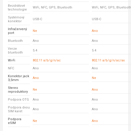
Bezdrátové
WiFi, NFC, GPS, Bluetooth
WiFi, NFC, GPS, Bluetoot
technologie
Systémový
USB-C
USB-C
konektor
Infračervený
Ne
Ano
port
Bluetooth
Ano
Ano
Verze
5.4
5.4
bluetooth
Wi-Fi
802.11 a/b/g/n/ac
802.11 a/b/g/n/ac/ax
NFC
Ano
Ano
Konektor jack
Ano
Ne
3,5mm
Stereo
Ne
Ano
reproduktory
Podpora OTG
Ano
Ano
Podpora dvou
Ano
Ano
SIM karet
Podpora
Ne
Ano
eSIM