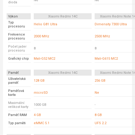
Ne
Ne
dioda
Výkon
Xiaomi Redmi 14C
Xiaomi Redmi Note 14
Typ
Helio G81 Ultra
Dimensity 7300 Ultra
procesoru
Frekvence
2000 MHz
2500 MHz
procesoru
Počet jader
8
8
procesoru
Grafický chip
Mali-G52 MC2
Mali-G615 MC2
Paměť
Xiaomi Redmi 14C
Xiaomi Redmi Note 14
Uživatelská
128 GB
256 GB
paměť
Paměťová
microSD
Ne
karta
Maximální
1000 GB
-
velikost karty
Paměť RAM
4 GB
8 GB
Typ paměti
eMMC 5.1
UFS 2.2