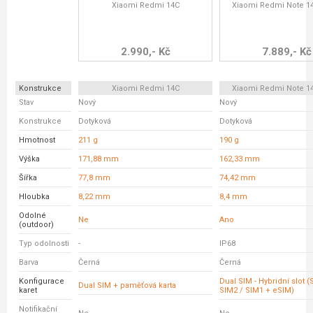
Xiaomi Redmi 14C
Xiaomi Redmi Note 14
2.990,- Kč
7.889,- Kč
Konstrukce
Xiaomi Redmi 14C
Xiaomi Redmi Note 14
Stav
Nový
Nový
Konstrukce
Dotyková
Dotyková
Hmotnost
211 g
190 g
Výška
171,88 mm
162,33 mm
Šířka
77,8 mm
74,42 mm
Hloubka
8,22 mm
8,4 mm
Odolné
Ne
Ano
(outdoor)
Typ odolnosti
-
IP68
Barva
Černá
Černá
Konfigurace
Dual SIM - Hybridní slot 
Dual SIM + paměťová karta
karet
SIM2 / SIM1 + eSIM)
Notifikační