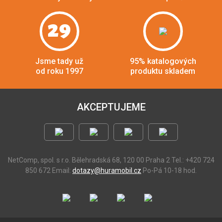
29
Jsme tady už
95% katalogových
od roku 1997
produktu skladem
AKCEPTUJEME
NetComp, spol. s r.o.
Bělehradská 68, 120 00 Praha 2
Tel.: +420 724
850 672
Email:
dotazy@huramobil.cz
Po-Pá 10-18 hod.