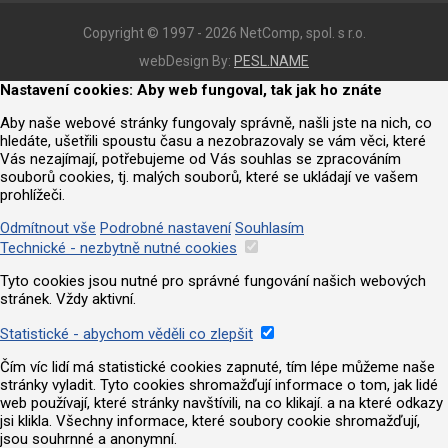
Copyright © 1997 - 2026 NetComp, spol. s r.o.
webDesign By:
PESL.NAME
Nastavení cookies: Aby web fungoval, tak jak ho znáte
Aby naše webové stránky fungovaly správně, našli jste na nich, co
hledáte, ušetřili spoustu času a nezobrazovaly se vám věci, které
Vás nezajímají, potřebujeme od Vás souhlas se zpracováním
souborů cookies, tj. malých souborů, které se ukládají ve vašem
prohlížeči.
Odmítnout vše
Podrobné nastavení
Souhlasím
Technické - nezbytně nutné cookies
Tyto cookies jsou nutné pro správné fungování našich webových
stránek. Vždy aktivní.
Statistické - abychom věděli co zlepšit
Čím víc lidí má statistické cookies zapnuté, tím lépe můžeme naše
stránky vyladit. Tyto cookies shromažďují informace o tom, jak lidé
web používají, které stránky navštívili, na co klikají. a na které odkazy
jsi klikla. Všechny informace, které soubory cookie shromažďují,
jsou souhrnné a anonymní.