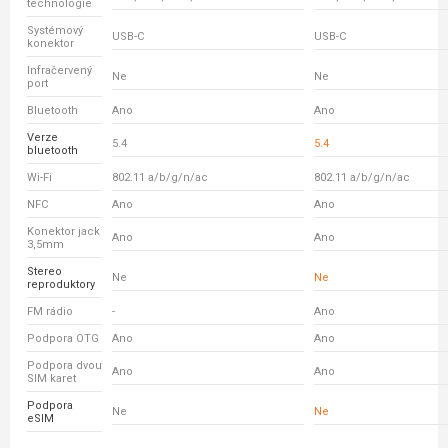
technologie
Systémový
USB-C
USB-C
konektor
Infračervený
Ne
Ne
port
Bluetooth
Ano
Ano
Verze
5.4
5.4
bluetooth
Wi-Fi
802.11 a/b/g/n/ac
802.11 a/b/g/n/ac
NFC
Ano
Ano
Konektor jack
Ano
Ano
3,5mm
Stereo
Ne
Ne
reproduktory
FM rádio
-
Ano
Podpora OTG
Ano
Ano
Podpora dvou
Ano
Ano
SIM karet
Podpora
Ne
Ne
eSIM