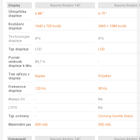
Displej
Xiaomi Redmi 14C
Xiaomi Redmi 
Úhlopříčka
6.88 "
6.79 "
displeje
Rozlišení
1640 x 720 bodů
2460 × 1080 bodů
displeje
Technologie
IPS
IPS
displeje
Typ displeje
LCD
LCD
Poměr
velikosti
89,7 %
-
displeje k tělu
Tvar výřezu v
Kapka
Průstřel
displeji
Frekvence
120 Hz
90 Hz
displeje
Always On
-
Ne
LTPO
-
Ne
Typ ochrany
-
Corning Gorilla Glass
Maximální jas
600 nitů
550 nitů
Fotoaparát
Xiaomi Redmi 14C
Xiaomi Redmi 