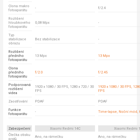
Clona makro
-
f/2.4
fotoaparátu
Rozlišení
hloubkového
0,08 Mpx
-
fotoaparátu
Typ
stabilizace
Bez stabilizace
-
obrazu
Rozlišení
předního
13 Mpx
13 Mpx
fotoaparátu
Clona
předního
f/2.0
f/2.45
fotoaparátu
Podporovaná
1920 x 1080 / 30 FPS, 1280 x 720 / 30
1920 x 1080 / 30 FPS, 1280
rozlišení
FPS
FPS
videa
Zaostřování
PDAF
PDAF
Funkce
-
Time-lapse, Noční mód,
fotoaparátu
Zabezpečení
Xiaomi Redmi 14C
Xiaomi Redmi 
Čtečka otisku
Ano, na rámečku
Ano, na rámečku
prstů