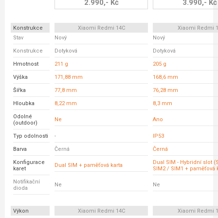
2.990,- Kč
3.990,- Kč
Konstrukce
Xiaomi Redmi 14C
Xiaomi Redmi 
Stav
Nový
Nový
Konstrukce
Dotyková
Dotyková
Hmotnost
211 g
205 g
Výška
171,88 mm
168,6 mm
Šířka
77,8 mm
76,28 mm
Hloubka
8,22 mm
8,3 mm
Odolné
Ne
Ano
(outdoor)
Typ odolnosti
-
IP53
Barva
Černá
Černá
Konfigurace
Dual SIM - Hybridní slot 
Dual SIM + paměťová karta
karet
SIM2 / SIM1 + paměťová k
Notifikační
Ne
Ne
dioda
Výkon
Xiaomi Redmi 14C
Xiaomi Redmi 