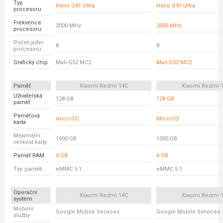
Typ
Helio G81 Ultra
Helio G91-Ultra
procesoru
Frekvence
2000 MHz
2000 MHz
procesoru
Počet jader
8
8
procesoru
Grafický chip
Mali-G52 MC2
Mali-G52 MC2
Paměť
Xiaomi Redmi 14C
Xiaomi Redmi 
Uživatelská
128 GB
128 GB
paměť
Paměťová
microSD
MicroSD
karta
Maximální
1000 GB
1000 GB
velikost karty
Paměť RAM
4 GB
6 GB
Typ paměti
eMMC 5.1
eMMC 5.1
Operační
Xiaomi Redmi 14C
Xiaomi Redmi 
systém
Mobilní
Google Mobile Services
Google Mobile Services
služby