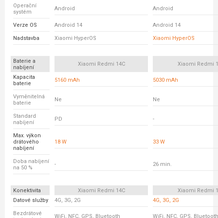
Operační
Android
Android
systém
Verze OS
Android 14
Android 14
Nadstavba
Xiaomi HyperOS
Xiaomi HyperOS
Baterie a
Xiaomi Redmi 14C
Xiaomi Redmi 
nabíjení
Kapacita
5160 mAh
5030 mAh
baterie
Vyměnitelná
Ne
Ne
baterie
Standard
PD
-
nabíjení
Max. výkon
drátového
18 W
33 W
nabíjení
Doba nabíjení
-
26 min.
na 50 %
Konektivita
Xiaomi Redmi 14C
Xiaomi Redmi 
Datové služby
4G, 3G, 2G
4G, 3G, 2G
Bezdrátové
WiFi, NFC, GPS, Bluetooth
WiFi, NFC, GPS, Bluetoot