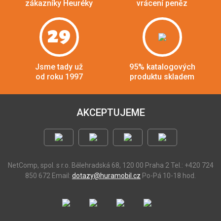
zákazníky Heuréky
vrácení peněz
29
Jsme tady už
95% katalogových
od roku 1997
produktu skladem
AKCEPTUJEME
NetComp, spol. s r.o.
Bělehradská 68, 120 00 Praha 2
Tel.: +420 724
850 672
Email:
dotazy@huramobil.cz
Po-Pá 10-18 hod.