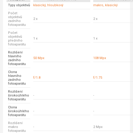
Typy objektivů
klasický, hloubkový
makro, klasický
Počet
objektivů
2 x
2 x
zadního
fotoaparátu
Počet
objektivů
1 x
1 x
předního
fotoaparátu
Rozlišení
hlavního
50 Mpx
108 Mpx
zadního
fotoaparátu
Clona
hlavního
f/1.8
f/1.75
zadního
fotoaparátu
Rozlišení
širokoúhlého
-
-
fotoaparátu
Clona
širokoúhlého
-
-
fotoaparátu
Rozlišení
makro
-
2 Mpx
fotoaparátu