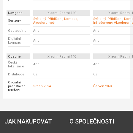
Navigace
Xiaomi Redmi 14C
Xiaomi Redmi 
Světelný, Přiblížení, Kompas,
Světelný, Přiblížení, Kom
Senzory
Akcelerometr
Infračervený, Akcelerome
Geotagging
Ano
Ano
Digitální
Ano
Ano
kompas
Obecné
Xiaomi Redmi 14C
Xiaomi Redmi 
Česká
Ano
Ano
lokalizace
Distribuce
CZ
CZ
Oficiální
představení
Srpen 2024
Červen 2024
telefonu
JAK NAKUPOVAT
O SPOLEČNOSTI