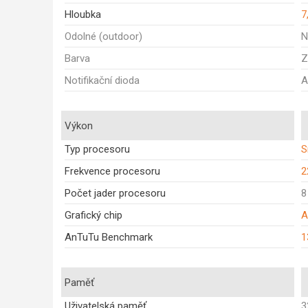
Hloubka
7
Odolné (outdoor)
N
Barva
Z
Notifikační dioda
A
Výkon
Typ procesoru
S
Frekvence procesoru
2
Počet jader procesoru
8
Grafický chip
A
AnTuTu Benchmark
1
Paměť
Uživatelská paměť
3