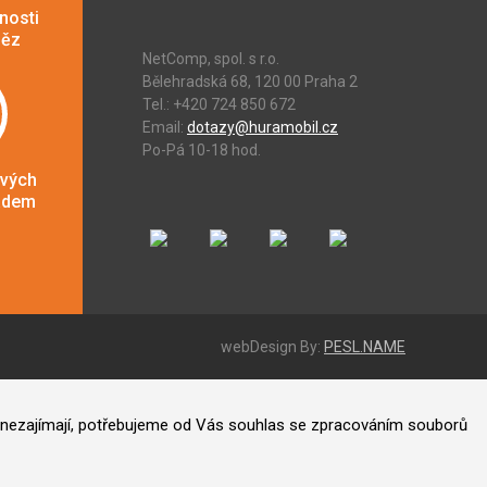
nosti
něz
NetComp, spol. s r.o.
Bělehradská 68, 120 00 Praha 2
Tel.: +420 724 850 672
Email:
dotazy@huramobil.cz
Po-Pá 10-18 hod.
ových
adem
webDesign By:
PESL.NAME
ás nezajímají, potřebujeme od Vás souhlas se zpracováním souborů