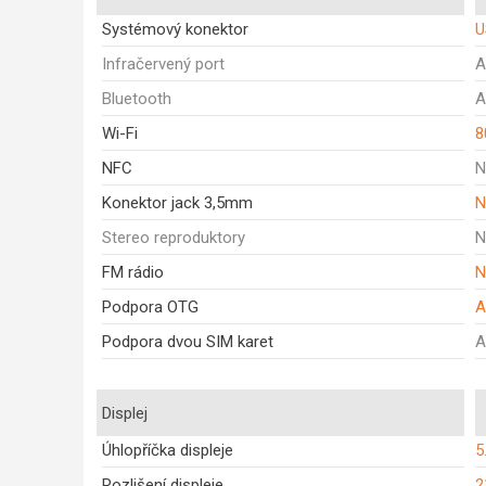
Systémový konektor
U
Infračervený port
A
Bluetooth
A
Wi-Fi
8
NFC
N
Konektor jack 3,5mm
N
Stereo reproduktory
N
FM rádio
N
Podpora OTG
A
Podpora dvou SIM karet
A
Displej
Úhlopříčka displeje
5
Rozlišení displeje
2