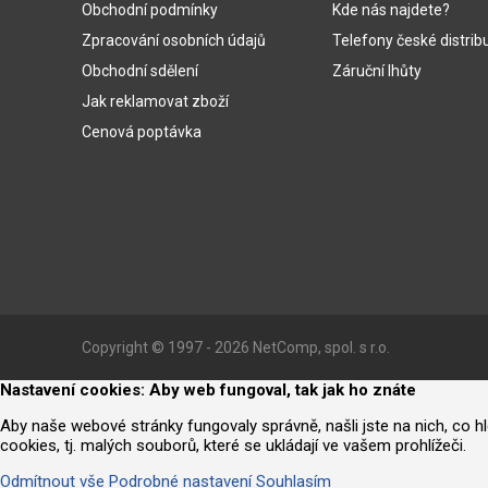
Obchodní podmínky
Kde nás najdete?
Zpracování osobních údajů
Telefony české distrib
Obchodní sdělení
Záruční lhůty
Jak reklamovat zboží
Cenová poptávka
Copyright © 1997 - 2026 NetComp, spol. s r.o.
Nastavení cookies: Aby web fungoval, tak jak ho znáte
Aby naše webové stránky fungovaly správně, našli jste na nich, co 
cookies, tj. malých souborů, které se ukládají ve vašem prohlížeči.
Odmítnout vše
Podrobné nastavení
Souhlasím