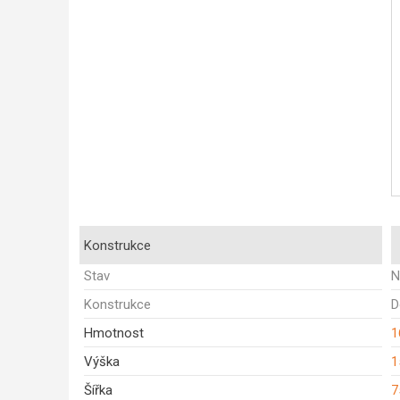
Konstrukce
Stav
N
Konstrukce
D
Hmotnost
1
Výška
1
Šířka
7