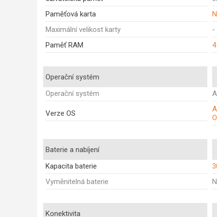
Paměťová karta
N
Maximální velikost karty
-
Paměť RAM
4
Operační systém
Operační systém
A
A
Verze OS
O
Baterie a nabíjení
Kapacita baterie
3
Vyměnitelná baterie
N
Konektivita