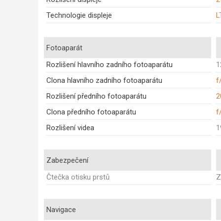
Technologie displeje
L
Fotoaparát
Rozlišení hlavního zadního fotoaparátu
1
Clona hlavního zadního fotoaparátu
f
Rozlišení předního fotoaparátu
2
Clona předního fotoaparátu
f
Rozlišení videa
1
Zabezpečení
Čtečka otisku prstů
Z
Navigace