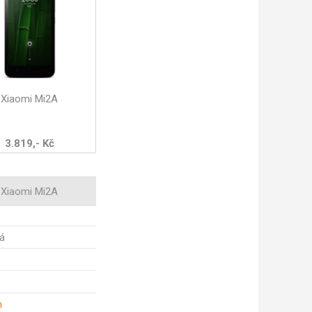
Xiaomi Mi2A
3.819,- Kč
Xiaomi Mi2A
á
m