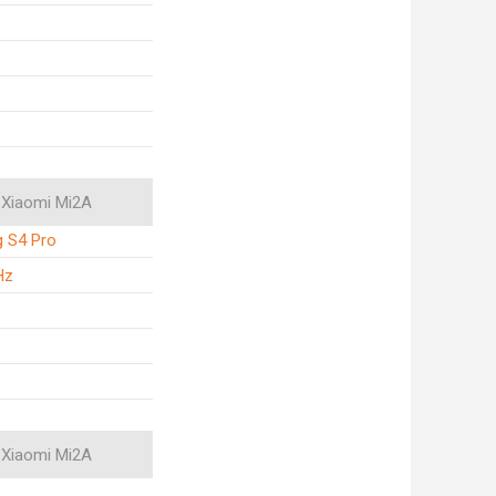
Xiaomi Mi2A
g S4 Pro
Hz
Xiaomi Mi2A