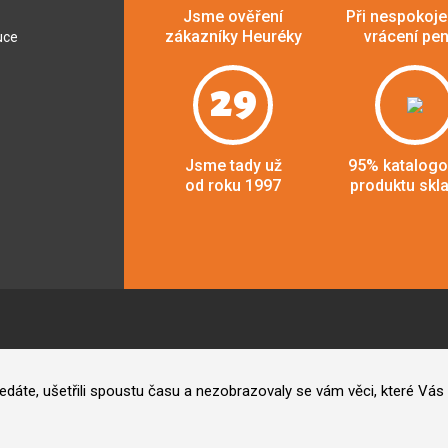
Jsme ověření
Při nespokoje
zákazníky Heuréky
vrácení pe
uce
29
Jsme tady už
95% katalog
od roku 1997
produktu skl
hledáte, ušetřili spoustu času a nezobrazovaly se vám věci, které V