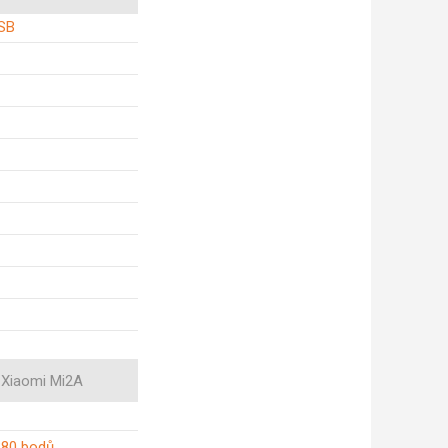
SB
Xiaomi Mi2A
280 bodů