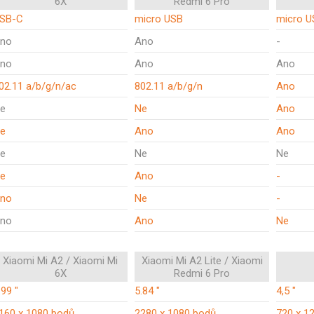
6X
Redmi 6 Pro
SB-C
micro USB
micro U
no
Ano
-
no
Ano
Ano
02.11 a/b/g/n/ac
802.11 a/b/g/n
Ano
e
Ne
Ano
e
Ano
Ano
e
Ne
Ne
e
Ano
-
no
Ne
-
no
Ano
Ne
Xiaomi Mi A2 / Xiaomi Mi
Xiaomi Mi A2 Lite / Xiaomi
6X
Redmi 6 Pro
.99 "
5.84 "
4,5 "
160 x 1080 bodů
2280 x 1080 bodů
720 x 1