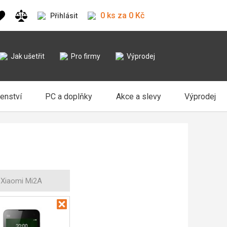
0 ks za 0 Kč
Přihlásit
Jak ušetřit
Pro firmy
Výprodej
šenství
PC a doplňky
Akce a slevy
Výprodej
Xiaomi Mi2A