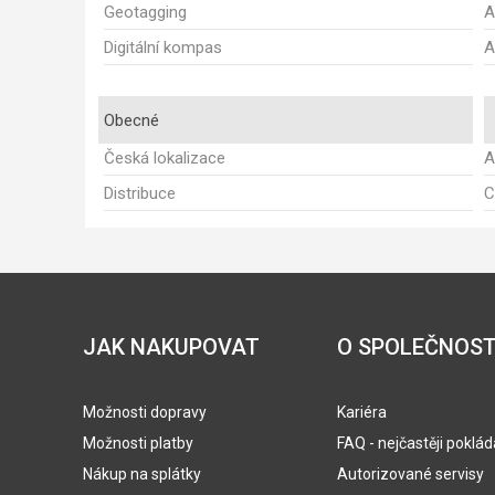
Geotagging
A
Digitální kompas
A
Obecné
Česká lokalizace
A
Distribuce
C
JAK NAKUPOVAT
O SPOLEČNOST
Možnosti dopravy
Kariéra
Možnosti platby
FAQ - nejčastěji poklá
Nákup na splátky
Autorizované servisy