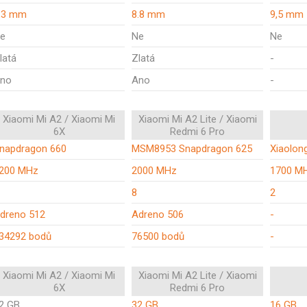
,3 mm
8.8 mm
9,5 mm
e
Ne
Ne
latá
Zlatá
-
no
Ano
-
Xiaomi Mi A2 / Xiaomi Mi
Xiaomi Mi A2 Lite / Xiaomi
6X
Redmi 6 Pro
napdragon 660
MSM8953 Snapdragon 625
Xiaolon
200 MHz
2000 MHz
1700 M
8
2
dreno 512
Adreno 506
-
34292 bodů
76500 bodů
-
Xiaomi Mi A2 / Xiaomi Mi
Xiaomi Mi A2 Lite / Xiaomi
6X
Redmi 6 Pro
2 GB
32 GB
16 GB