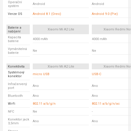
Operační
Android
Android
systém
Verze OS
Android 8.1 (Oreo)
Android 9.0 (Pie)
Baterie a
Xiaomi Mi A2 Lite
Xiaomi Redmi No
nabíjení
Kapacita
4000 mAh
4000 mAh
baterie
Vyměnitelná
Ne
Ne
baterie
Konektivita
Xiaomi Mi A2 Lite
Xiaomi Redmi No
Systémový
micro USB
USB-C
konektor
Infračervený
Ano
Ano
port
Bluetooth
Ano
Ano
Wi-Fi
802.11 a/b/g/n
802.11 a/b/g/n/ac
NFC
Ne
-
Konektor jack
Ano
Ano
3,5mm