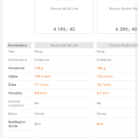
Xiaomi Mi A2 Lite
Xiaomi Redmi No
4.189,- Kč
6.389,- Kč
Konstrukce
Xiaomi Mi A2 Lite
Xiaomi Redmi No
Stav
Nový
Nový
Konstrukce
Dotyková
Dotyková
Hmotnost
178 g
186 g
Výška
149.3 mm
159,2 mm
Šířka
71.7 mm
75,2 mm
Hloubka
8.8 mm
8,1 mm
Odolné
Ne
Ne
(outdoor)
Barva
Černá
Černá
Notifikační
Ano
Ano
dioda