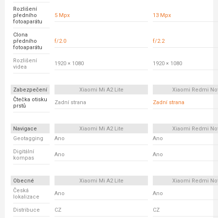
Rozlišení
předního
5 Mpx
13 Mpx
fotoaparátu
Clona
předního
f/2.0
f/2.2
fotoaparátu
Rozlišení
1920 × 1080
1920 × 1080
videa
Zabezpečení
Xiaomi Mi A2 Lite
Xiaomi Redmi No
Čtečka otisku
Zadní strana
Zadní strana
prstů
Navigace
Xiaomi Mi A2 Lite
Xiaomi Redmi No
Geotagging
Ano
Ano
Digitální
Ano
Ano
kompas
Obecné
Xiaomi Mi A2 Lite
Xiaomi Redmi No
Česká
Ano
Ano
lokalizace
Distribuce
CZ
CZ