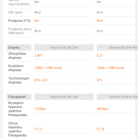
Stereo
Ne
Ne
reproduktory
FM rádio
Ano
Ano
Podpora OTG
Ne
Ano
Podpora dvou
Ano
Ano
SIM karet
Displej
Xiaomi Mi A2 Lite
Xiaomi Redmi No
Úhlopříčka
5.84 "
6.3 "
displeje
Rozlišení
2280 x 1080 bodů
2340 x 1080 bodů
displeje
Technologie
IPS LCD
IPS
displeje
Fotoaparát
Xiaomi Mi A2 Lite
Xiaomi Redmi No
Rozlišení
hlavního
12 Mpx
48 Mpx
zadního
fotoaparátu
Clona
hlavního
f/2.2
f/1.8
zadního
fotoaparátu