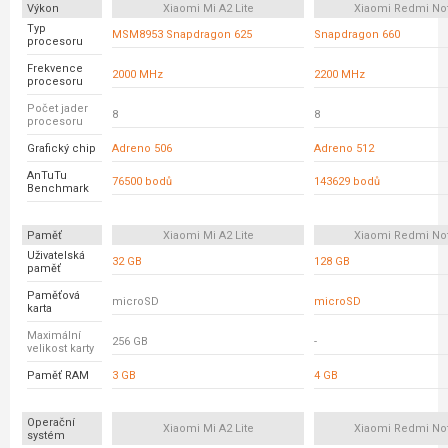
Výkon
Xiaomi Mi A2 Lite
Xiaomi Redmi No
Typ
MSM8953 Snapdragon 625
Snapdragon 660
procesoru
Frekvence
2000 MHz
2200 MHz
procesoru
Počet jader
8
8
procesoru
Grafický chip
Adreno 506
Adreno 512
AnTuTu
76500 bodů
143629 bodů
Benchmark
Paměť
Xiaomi Mi A2 Lite
Xiaomi Redmi No
Uživatelská
32 GB
128 GB
paměť
Paměťová
microSD
microSD
karta
Maximální
256 GB
-
velikost karty
Paměť RAM
3 GB
4 GB
Operační
Xiaomi Mi A2 Lite
Xiaomi Redmi No
systém