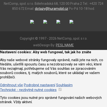
NetComp, spol. s r.o.
Bělehradská 68, 120 00 Praha 2
Tel.: +420 724
850 672
Email:
dotazy@huramobil.cz
Po-Pá 10-18 hod.
Copyright © 1997 - 2026 NetComp, spol. s r.o.
webDesign By:
PESL.NAME
Nastavení cookies: Aby web fungoval, tak jak ho znáte
Aby naše webové stránky fungovaly správně, našli jste na nich, co
hledáte, ušetřili spoustu času a nezobrazovaly se vám věci, které
Vás nezajímají, potřebujeme od Vás souhlas se zpracováním
souborů cookies, tj. malých souborů, které se ukládají ve vašem
prohlížeči.
Odmítnout vše
Podrobné nastavení
Souhlasím
Technické - nezbytně nutné cookies
Tyto cookies jsou nutné pro správné fungování našich webových
stránek. Vždy aktivní.