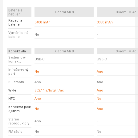
Baterie a
Xiaomi Mi 8
Xiaomi Mi4c
nabíjení
Kapacita
3400 mAh
3080 mAh
baterie
Vyměnitelná
Ne
-
baterie
Konektivita
Xiaomi Mi 8
Xiaomi Mi4c
Systémový
USB-C
USB-C
konektor
Infračervený
Ne
Ano
port
Bluetooth
Ano
Ano
Wi-Fi
802.11 a/b/g/n/ac
Ano
NFC
Ano
Ne
Konektor jack
Ne
Ano
3,5mm
Stereo
Ano
-
reproduktory
FM rádio
Ne
Ne