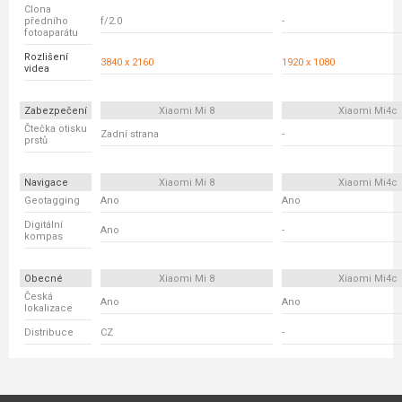
Clona
předního
f/2.0
-
fotoaparátu
Rozlišení
3840 x 2160
1920 x 1080
videa
Zabezpečení
Xiaomi Mi 8
Xiaomi Mi4c
Čtečka otisku
Zadní strana
-
prstů
Navigace
Xiaomi Mi 8
Xiaomi Mi4c
Geotagging
Ano
Ano
Digitální
Ano
-
kompas
Obecné
Xiaomi Mi 8
Xiaomi Mi4c
Česká
Ano
Ano
lokalizace
Distribuce
CZ
-