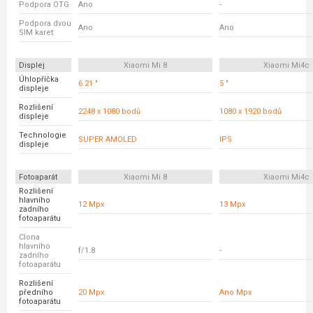
Podpora OTG
Ano
-
Podpora dvou
Ano
Ano
SIM karet
Displej
Xiaomi Mi 8
Xiaomi Mi4c
Úhlopříčka
6.21 "
5 "
displeje
Rozlišení
2248 x 1080 bodů
1080 x 1920 bodů
displeje
Technologie
SUPER AMOLED
IPS
displeje
Fotoaparát
Xiaomi Mi 8
Xiaomi Mi4c
Rozlišení
hlavního
12 Mpx
13 Mpx
zadního
fotoaparátu
Clona
hlavního
f/1.8
-
zadního
fotoaparátu
Rozlišení
předního
20 Mpx
Ano Mpx
fotoaparátu