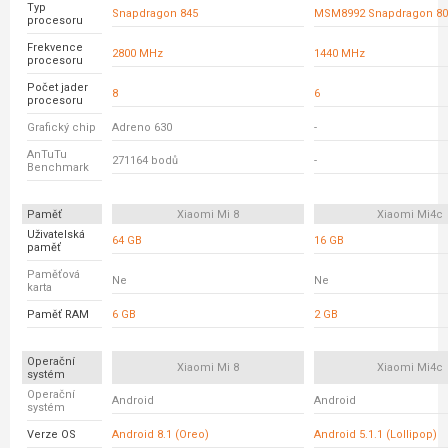
Typ
Snapdragon 845
MSM8992 Snapdragon 80
procesoru
Frekvence
2800 MHz
1440 MHz
procesoru
Počet jader
8
6
procesoru
Grafický chip
Adreno 630
-
AnTuTu
271164 bodů
-
Benchmark
Paměť
Xiaomi Mi 8
Xiaomi Mi4c
Uživatelská
64 GB
16 GB
paměť
Paměťová
Ne
Ne
karta
Paměť RAM
6 GB
2 GB
Operační
Xiaomi Mi 8
Xiaomi Mi4c
systém
Operační
Android
Android
systém
Verze OS
Android 8.1 (Oreo)
Android 5.1.1 (Lollipop)