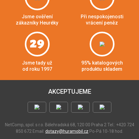
Jsme ověření
Při nespokojenosti
zákazníky Heuréky
vrácení peněz
29
Jsme tady už
95% katalogových
od roku 1997
produktu skladem
AKCEPTUJEME
NetComp, spol. s r.o.
Bělehradská 68, 120 00 Praha 2
Tel.: +420 724
850 672
Email:
dotazy@huramobil.cz
Po-Pá 10-18 hod.