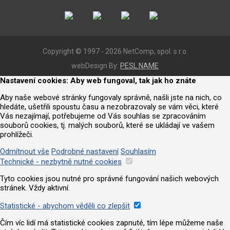
Copyright © 1997 - 2026 NetComp, spol. s r.o.
webDesign By:
PESL.NAME
Nastavení cookies: Aby web fungoval, tak jak ho znáte
Aby naše webové stránky fungovaly správně, našli jste na nich, co
hledáte, ušetřili spoustu času a nezobrazovaly se vám věci, které
Vás nezajímají, potřebujeme od Vás souhlas se zpracováním
souborů cookies, tj. malých souborů, které se ukládají ve vašem
prohlížeči.
Odmítnout vše
Podrobné nastavení
Souhlasím
Technické - nezbytně nutné cookies
Tyto cookies jsou nutné pro správné fungování našich webových
stránek. Vždy aktivní.
Statistické - abychom věděli co zlepšit
Čím víc lidí má statistické cookies zapnuté, tím lépe můžeme naše