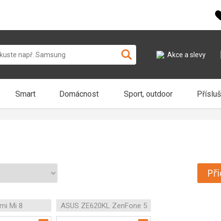
Akce a slevy
Smart
Domácnost
Sport, outdoor
Příslu
Při
mi Mi 8
ASUS ZE620KL ZenFone 5