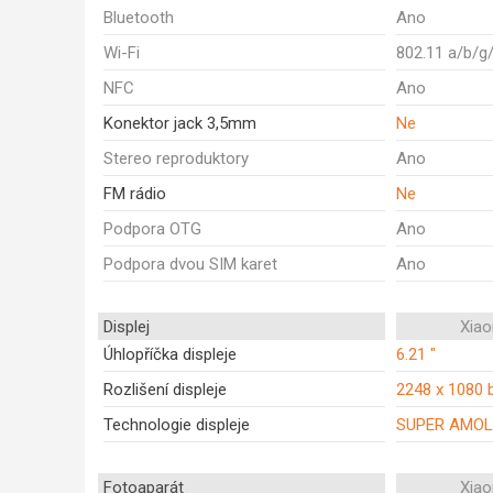
Bluetooth
Ano
Wi-Fi
802.11 a/b/g
NFC
Ano
Konektor jack 3,5mm
Ne
Stereo reproduktory
Ano
FM rádio
Ne
Podpora OTG
Ano
Podpora dvou SIM karet
Ano
Displej
Xiao
Úhlopříčka displeje
6.21 "
Rozlišení displeje
2248 x 1080 
Technologie displeje
SUPER AMOL
Fotoaparát
Xiao