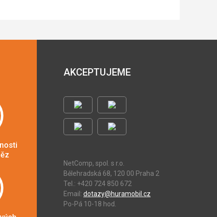
AKCEPTUJEME
nosti
něz
NetComp, spol. s r.o.
Bělehradská 68, 120 00 Praha 2
Tel.: +420 724 850 672
Email:
dotazy@huramobil.cz
Po-Pá 10-18 hod.