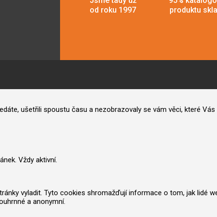
Jsme tady už
95% katalog
od roku 1997
produktu skl
hledáte, ušetřili spoustu času a nezobrazovaly se vám věci, které V
nek. Vždy aktivní.
nky vyladit. Tyto cookies shromažďují informace o tom, jak lidé web po
souhrnné a anonymní.