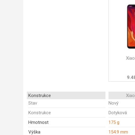
Xiao
9.4
Konstrukce
Xiao
Stav
Nový
Konstrukce
Dotyková
Hmotnost
175 g
Výška
154.9 mm