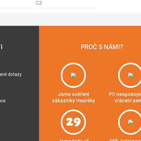
CZ
I
PROČ S NÁMI?
dané dotazy
Jsme ověření
Při nespokoje
zákazníky Heuréky
vrácení pe
uce
29