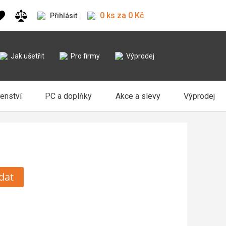
0 ks za 0 Kč
Přihlásit
Jak ušetřit
Pro firmy
Výprodej
šenství
PC a doplňky
Akce a slevy
Výprodej
dat