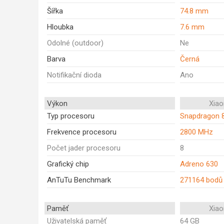
Šířka
74.8 mm
Hloubka
7.6 mm
Odolné (outdoor)
Ne
Barva
Černá
Notifikační dioda
Ano
Výkon
Xiao
Typ procesoru
Snapdragon 
Frekvence procesoru
2800 MHz
Počet jader procesoru
8
Grafický chip
Adreno 630
AnTuTu Benchmark
271164 bodů
Paměť
Xiao
Uživatelská paměť
64 GB