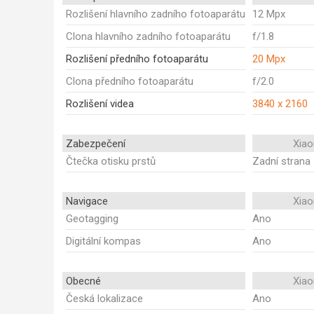
Rozlišení hlavního zadního fotoaparátu
12 Mpx
Clona hlavního zadního fotoaparátu
f/1.8
Rozlišení předního fotoaparátu
20 Mpx
Clona předního fotoaparátu
f/2.0
Rozlišení videa
3840 x 2160
Zabezpečení
Xiao
Čtečka otisku prstů
Zadní strana
Navigace
Xiao
Geotagging
Ano
Digitální kompas
Ano
Obecné
Xiao
Česká lokalizace
Ano