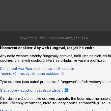
Copyright © 1997 - 2026 NetComp, spol. s r.o.
Nastavení cookies: Aby web fungoval, tak jak ho znáte
Aby naše webové stránky fungovaly správně, našli jste na nich, co 
cookies, tj. malých souborů, které se ukládají ve vašem prohlížeči.
Odmítnout vše
Podrobné nastavení
Souhlasím
Technické - nezbytně nutné cookies
Tyto cookies jsou nutné pro správné fungování našich webových strá
Statistické - abychom věděli co zlepšit
Čím víc lidí má statistické cookies zapnuté, tím lépe můžeme naše strá
klikla. Všechny informace, které soubory cookie shromažďují, jsou 