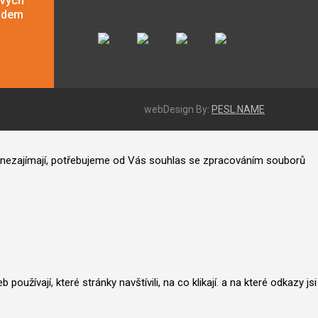
ových
adem
webDesign By:
PESL.NAME
ás nezajímají, potřebujeme od Vás souhlas se zpracováním souborů
užívají, které stránky navštívili, na co klikají. a na které odkazy jsi