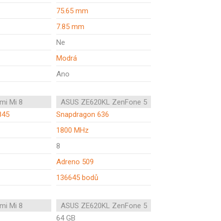
75.65 mm
7.85 mm
Ne
Modrá
Ano
mi Mi 8
ASUS ZE620KL ZenFone 5
845
Snapdragon 636
1800 MHz
8
Adreno 509
136645 bodů
mi Mi 8
ASUS ZE620KL ZenFone 5
64 GB