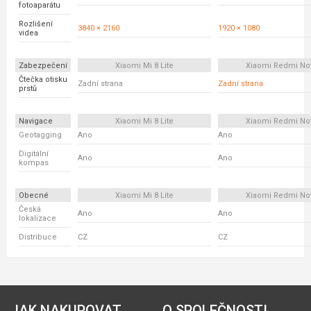
fotoaparátu
Rozlišení
3840 × 2160
1920 × 1080
videa
Zabezpečení
Xiaomi Mi 8 Lite
Xiaomi Redmi No
Čtečka otisku
Zadní strana
Zadní strana
prstů
Navigace
Xiaomi Mi 8 Lite
Xiaomi Redmi No
Geotagging
Ano
Ano
Digitální
Ano
Ano
kompas
Obecné
Xiaomi Mi 8 Lite
Xiaomi Redmi No
Česká
Ano
Ano
lokalizace
Distribuce
CZ
CZ
JAK NAKUPOVAT
O SPOLEČNOSTI