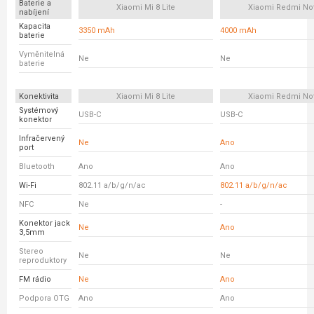
Baterie a
Xiaomi Mi 8 Lite
Xiaomi Redmi No
nabíjení
Kapacita
3350 mAh
4000 mAh
baterie
Vyměnitelná
Ne
Ne
baterie
Konektivita
Xiaomi Mi 8 Lite
Xiaomi Redmi No
Systémový
USB-C
USB-C
konektor
Infračervený
Ne
Ano
port
Bluetooth
Ano
Ano
Wi-Fi
802.11 a/b/g/n/ac
802.11 a/b/g/n/ac
NFC
Ne
-
Konektor jack
Ne
Ano
3,5mm
Stereo
Ne
Ne
reproduktory
FM rádio
Ne
Ano
Podpora OTG
Ano
Ano