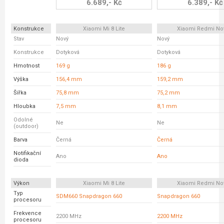
6.689,- Kč
6.389,- Kč
Konstrukce
Xiaomi Mi 8 Lite
Xiaomi Redmi No
Stav
Nový
Nový
Konstrukce
Dotyková
Dotyková
Hmotnost
169 g
186 g
Výška
156,4 mm
159,2 mm
Šířka
75,8 mm
75,2 mm
Hloubka
7,5 mm
8,1 mm
Odolné
Ne
Ne
(outdoor)
Barva
Černá
Černá
Notifikační
Ano
Ano
dioda
Výkon
Xiaomi Mi 8 Lite
Xiaomi Redmi No
Typ
SDM660 Snapdragon 660
Snapdragon 660
procesoru
Frekvence
2200 MHz
2200 MHz
procesoru