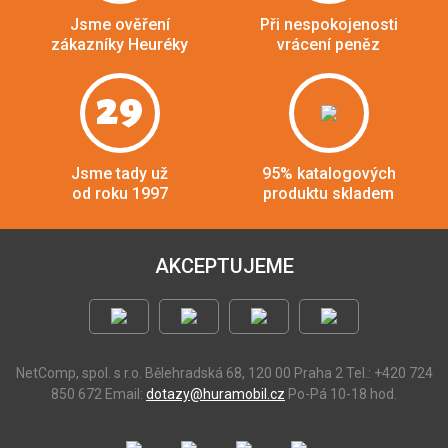
Jsme ověření
Při nespokojenosti
zákazníky Heuréky
vrácení peněz
29
Jsme tady už
95% katalogových
od roku 1997
produktu skladem
AKCEPTUJEME
NetComp, spol. s r.o.
Bělehradská 68, 120 00 Praha 2
Tel.: +420 724
850 672
Email:
dotazy@huramobil.cz
Po-Pá 10-18 hod.