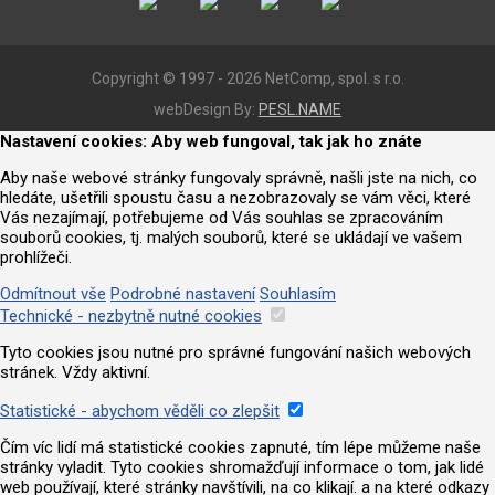
Copyright © 1997 - 2026 NetComp, spol. s r.o.
webDesign By:
PESL.NAME
Nastavení cookies: Aby web fungoval, tak jak ho znáte
Aby naše webové stránky fungovaly správně, našli jste na nich, co
hledáte, ušetřili spoustu času a nezobrazovaly se vám věci, které
Vás nezajímají, potřebujeme od Vás souhlas se zpracováním
souborů cookies, tj. malých souborů, které se ukládají ve vašem
prohlížeči.
Odmítnout vše
Podrobné nastavení
Souhlasím
Technické - nezbytně nutné cookies
Tyto cookies jsou nutné pro správné fungování našich webových
stránek. Vždy aktivní.
Statistické - abychom věděli co zlepšit
Čím víc lidí má statistické cookies zapnuté, tím lépe můžeme naše
stránky vyladit. Tyto cookies shromažďují informace o tom, jak lidé
web používají, které stránky navštívili, na co klikají. a na které odkazy