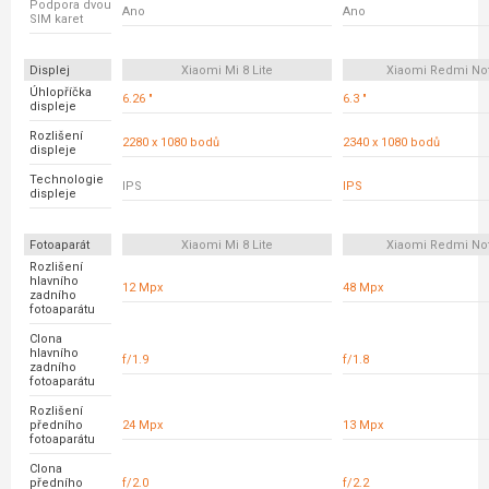
Podpora dvou
Ano
Ano
SIM karet
Displej
Xiaomi Mi 8 Lite
Xiaomi Redmi No
Úhlopříčka
6.26 "
6.3 "
displeje
Rozlišení
2280 x 1080 bodů
2340 x 1080 bodů
displeje
Technologie
IPS
IPS
displeje
Fotoaparát
Xiaomi Mi 8 Lite
Xiaomi Redmi No
Rozlišení
hlavního
12 Mpx
48 Mpx
zadního
fotoaparátu
Clona
hlavního
f/1.9
f/1.8
zadního
fotoaparátu
Rozlišení
předního
24 Mpx
13 Mpx
fotoaparátu
Clona
předního
f/2.0
f/2.2