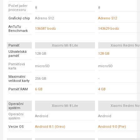
Počet jader
8
8
procesoru
Grafický chip
Adreno 512
Adreno 512
AnTuTu
136587 bodů
143629 bodů
Benchmark
Paměť
Xiaomi Mi 8 Lite
Xiaomi Redmi No
Uživatelská
128 GB
128 GB
paměť
Paměťová
microSD
microSD
karta
Maximální
256 GB
-
velikost karty
Paměť RAM
6 GB
4 GB
Operační
Xiaomi Mi 8 Lite
Xiaomi Redmi No
systém
Operační
Android
Android
systém
Verze OS
Android 8.1 (Oreo)
Android 9.0 (Pie)