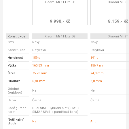
Xiaomi Mi 11 Lite 5G
Xiaomi Mi 9T
9.990,- Kč
8.159,- Kč
Konstrukce
Xiaomi Mi 11 Lite 5G
Xiaomi Mi 9T
Stav
Nový
Nový
Konstrukce
Dotyková
Dotyková
Hmotnost
159 g
191 g
Výška
160,53 mm
156,7 mm
Šířka
75,73 mm
74,3 mm
Hloubka
6,81 mm
8,8 mm
Odolné
Ne
Ne
(outdoor)
Barva
Černá
Černá
Konfigurace
Dual SIM - Hybridní slot (SIM1 +
-
karet
SIM2 / SIM1 + paměťová karta)
Notifikační
Ne
Ano
dioda