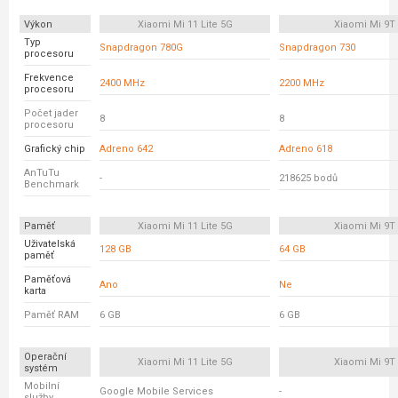
Výkon
Xiaomi Mi 11 Lite 5G
Xiaomi Mi 9T
Typ
Snapdragon 780G
Snapdragon 730
procesoru
Frekvence
2400 MHz
2200 MHz
procesoru
Počet jader
8
8
procesoru
Grafický chip
Adreno 642
Adreno 618
AnTuTu
-
218625 bodů
Benchmark
Paměť
Xiaomi Mi 11 Lite 5G
Xiaomi Mi 9T
Uživatelská
128 GB
64 GB
paměť
Paměťová
Ano
Ne
karta
Paměť RAM
6 GB
6 GB
Operační
Xiaomi Mi 11 Lite 5G
Xiaomi Mi 9T
systém
Mobilní
Google Mobile Services
-
služby