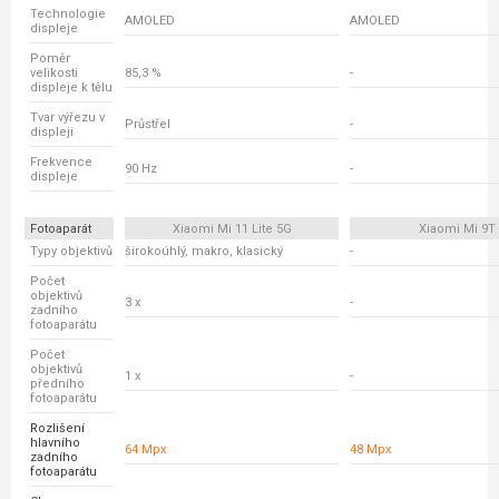
Technologie
AMOLED
AMOLED
displeje
Poměr
velikosti
85,3 %
-
displeje k tělu
Tvar výřezu v
Průstřel
-
displeji
Frekvence
90 Hz
-
displeje
Fotoaparát
Xiaomi Mi 11 Lite 5G
Xiaomi Mi 9T
Typy objektivů
širokoúhlý, makro, klasický
-
Počet
objektivů
3 x
-
zadního
fotoaparátu
Počet
objektivů
1 x
-
předního
fotoaparátu
Rozlišení
hlavního
64 Mpx
48 Mpx
zadního
fotoaparátu