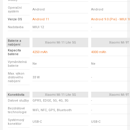
Operační
Android
Android
systém
Verze OS
Android 11
Android 9.0 (Pie) - MIUI 1
Nadstavba
MIUI 12
-
Baterie a
Xiaomi Mi 11 Lite 5G
Xiaomi Mi 9T
nabíjení
Kapacita
4250 mAh
4000 mAh
baterie
Vyměnitelná
Ne
Ne
baterie
Max. výkon
drátového
33 W
-
nabíjení
Konektivita
Xiaomi Mi 11 Lite 5G
Xiaomi Mi 9T
Datové služby
GPRS, EDGE, 5G, 4G, 3G
-
Bezdrátové
WiFi, NFC, GPS, Bluetooth
-
technologie
Systémový
USB-C
USB-C
konektor