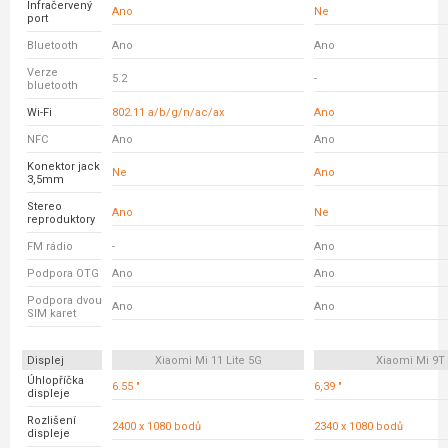
Infračervený
Ano
Ne
port
Bluetooth
Ano
Ano
Verze
5.2
-
bluetooth
Wi-Fi
802.11 a/b/g/n/ac/ax
Ano
NFC
Ano
Ano
Konektor jack
Ne
Ano
3,5mm
Stereo
Ano
Ne
reproduktory
FM rádio
-
Ano
Podpora OTG
Ano
Ano
Podpora dvou
Ano
Ano
SIM karet
Displej
Xiaomi Mi 11 Lite 5G
Xiaomi Mi 9T
Úhlopříčka
6.55 "
6,39 "
displeje
Rozlišení
2400 x 1080 bodů
2340 x 1080 bodů
displeje