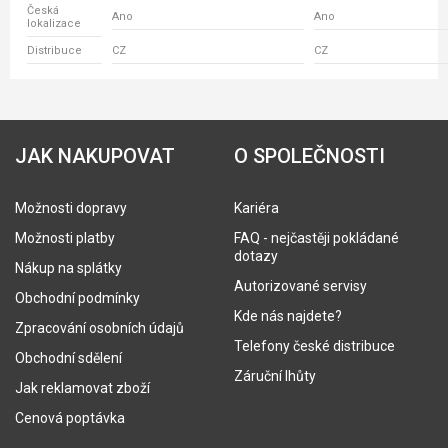
Česká
Ano
Ano
lokalizace
Distribuce
CZ
CZ
JAK NAKUPOVAT
O SPOLEČNOSTI
Možnosti dopravy
Kariéra
Možnosti platby
FAQ - nejčastěji pokládané
dotazy
Nákup na splátky
Autorizované servisy
Obchodní podmínky
Kde nás najdete?
Zpracování osobních údajů
Telefony české distribuce
Obchodní sdělení
Záruční lhůty
Jak reklamovat zboží
Cenová poptávka