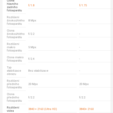
Clona
hlavního
f/1.8
f/1.75
zadního
fotoaparátu
Rozlišení
širokoúhlého
8 Mpx
-
fotoaparátu
Clona
širokoúhlého
f/2.2
-
fotoaparátu
Rozlišení
makro
5 Mpx
-
fotoaparátu
Clona makro
f/2.4
-
fotoaparátu
Typ
stabilizace
Bez stabilizace
-
obrazu
Rozlišení
předního
20 Mpx
20 Mpx
fotoaparátu
Clona
předního
f/2.2
f/2.2
fotoaparátu
Rozlišení
3840 × 2160 (Ultra HD)
3840× 2160
videa