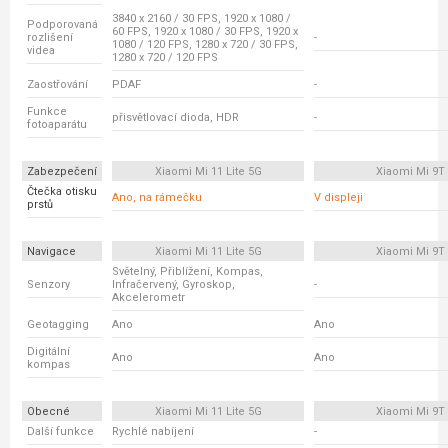
3840 x 2160 / 30 FPS, 1920 x 1080 /
Podporovaná
60 FPS, 1920 x 1080 / 30 FPS, 1920 x
rozlišení
-
1080 / 120 FPS, 1280 x 720 / 30 FPS,
videa
1280 x 720 / 120 FPS
Zaostřování
PDAF
-
Funkce
přisvětlovací dioda, HDR
-
fotoaparátu
Zabezpečení
Xiaomi Mi 11 Lite 5G
Xiaomi Mi 9T
Čtečka otisku
Ano, na rámečku
V displeji
prstů
Navigace
Xiaomi Mi 11 Lite 5G
Xiaomi Mi 9T
Světelný, Přiblížení, Kompas,
Senzory
Infračervený, Gyroskop,
-
Akcelerometr
Geotagging
Ano
Ano
Digitální
Ano
Ano
kompas
Obecné
Xiaomi Mi 11 Lite 5G
Xiaomi Mi 9T
Další funkce
Rychlé nabíjení
-