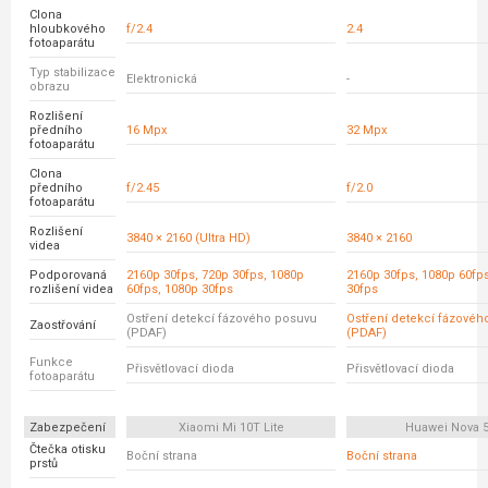
Clona
hloubkového
f/2.4
2.4
fotoaparátu
Typ stabilizace
Elektronická
-
obrazu
Rozlišení
předního
16 Mpx
32 Mpx
fotoaparátu
Clona
předního
f/2.45
f/2.0
fotoaparátu
Rozlišení
3840 × 2160 (Ultra HD)
3840 × 2160
videa
Podporovaná
2160p 30fps, 720p 30fps, 1080p
2160p 30fps, 1080p 60fp
rozlišení videa
60fps, 1080p 30fps
30fps
Ostření detekcí fázového posuvu
Ostření detekcí fázovéh
Zaostřování
(PDAF)
(PDAF)
Funkce
Přisvětlovací dioda
Přisvětlovací dioda
fotoaparátu
Zabezpečení
Xiaomi Mi 10T Lite
Huawei Nova 
Čtečka otisku
Boční strana
Boční strana
prstů