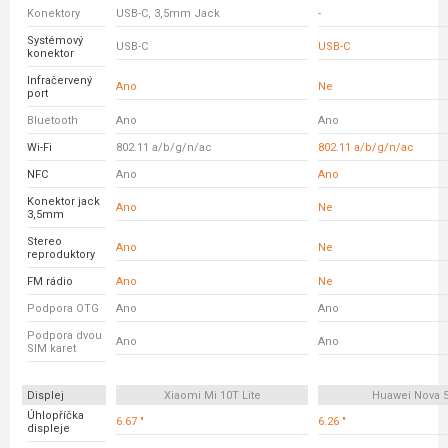
Konektory
USB-C, 3,5mm Jack
-
Systémový
USB-C
USB-C
konektor
Infračervený
Ano
Ne
port
Bluetooth
Ano
Ano
Wi-Fi
802.11 a/b/g/n/ac
802.11 a/b/g/n/ac
NFC
Ano
Ano
Konektor jack
Ano
Ne
3,5mm
Stereo
Ano
Ne
reproduktory
FM rádio
Ano
Ne
Podpora OTG
Ano
Ano
Podpora dvou
Ano
Ano
SIM karet
Displej
Xiaomi Mi 10T Lite
Huawei Nova 
Úhlopříčka
6.67 "
6.26 "
displeje