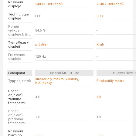
Rozlišení
2400 × 1080 bodů
2340 x 1080 bodů
displeje
Technologie
LCD
LCD
displeje
Poměr
velikosti
84,6 %
-
displeje k tělu
Tvar výřezu v
průstřel
Kruh
displeji
Frekvence
120 Hz
-
displeje
Fotoaparát
Xiaomi Mi 10T Lite
Huawei Nova 
širokoúhlý, makro, klasický,
Typy objektivů
Širokoúhlý Makro
hloubkový
Počet
objektivů
4 x
4 x
zadního
fotoaparátu
Počet
objektivů
1 x
1 x
předního
fotoaparátu
Rozlišení
hlavního