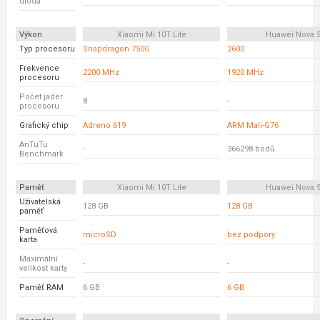
dioda
Výkon
Xiaomi Mi 10T Lite
Huawei Nova 
Typ procesoru
Snapdragon 750G
2600
Frekvence
2200 MHz
1920 MHz
procesoru
Počet jader
8
-
procesoru
Grafický chip
Adreno 619
ARM Mali-G76
AnTuTu
-
366298 bodů
Benchmark
Paměť
Xiaomi Mi 10T Lite
Huawei Nova 
Uživatelská
128 GB
128 GB
paměť
Paměťová
microSD
bez podpory
karta
Maximální
-
-
velikost karty
Paměť RAM
6 GB
6 GB