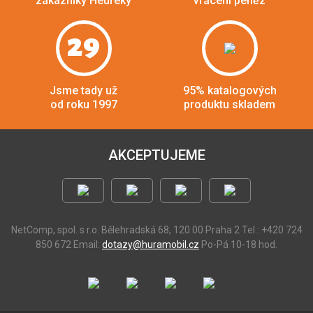
zákazníky Heuréky
vrácení peněz
29
Jsme tady už
95% katalogových
od roku 1997
produktu skladem
AKCEPTUJEME
NetComp, spol. s r.o.
Bělehradská 68, 120 00 Praha 2
Tel.: +420 724
850 672
Email:
dotazy@huramobil.cz
Po-Pá 10-18 hod.