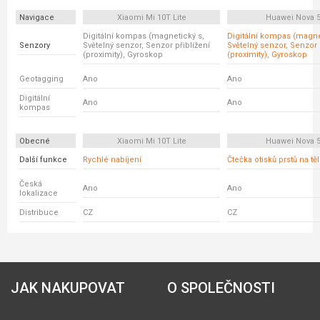
Navigace
Xiaomi Mi 10T Lite
Huawei Nova 
Digitální kompas (magnetický s,
Digitální kompas (magne
Senzory
Světelný senzor, Senzor přiblížení
Světelný senzor, Senzor 
(proximity), Gyroskop
(proximity), Gyroskop
Geotagging
Ano
Ano
Digitální
Ano
Ano
kompas
Obecné
Xiaomi Mi 10T Lite
Huawei Nova 
Další funkce
Rychlé nabíjení
Čtečka otisků prstů na tě
Česká
Ano
Ano
lokalizace
Distribuce
CZ
CZ
JAK NAKUPOVAT
O SPOLEČNOSTI