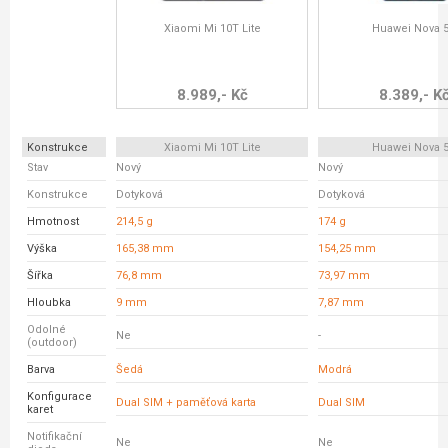
Xiaomi Mi 10T Lite
Huawei Nova 
8.989,- Kč
8.389,- K
Konstrukce
Xiaomi Mi 10T Lite
Huawei Nova 
Stav
Nový
Nový
Konstrukce
Dotyková
Dotyková
Hmotnost
214,5 g
174 g
Výška
165,38 mm
154,25 mm
Šířka
76,8 mm
73,97 mm
Hloubka
9 mm
7,87 mm
Odolné
Ne
-
(outdoor)
Barva
Šedá
Modrá
Konfigurace
Dual SIM + paměťová karta
Dual SIM
karet
Notifikační
Ne
Ne