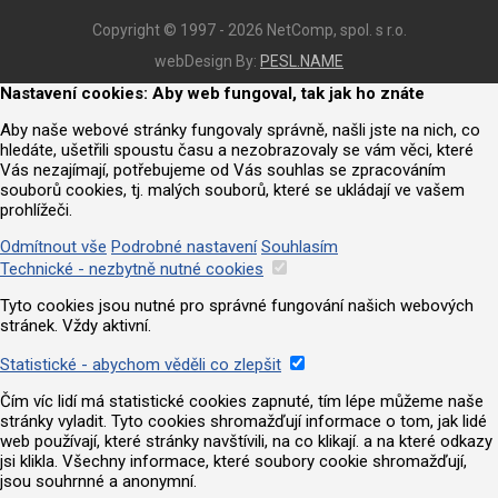
Copyright © 1997 - 2026 NetComp, spol. s r.o.
webDesign By:
PESL.NAME
Nastavení cookies: Aby web fungoval, tak jak ho znáte
Aby naše webové stránky fungovaly správně, našli jste na nich, co
hledáte, ušetřili spoustu času a nezobrazovaly se vám věci, které
Vás nezajímají, potřebujeme od Vás souhlas se zpracováním
souborů cookies, tj. malých souborů, které se ukládají ve vašem
prohlížeči.
Odmítnout vše
Podrobné nastavení
Souhlasím
Technické - nezbytně nutné cookies
Tyto cookies jsou nutné pro správné fungování našich webových
stránek. Vždy aktivní.
Statistické - abychom věděli co zlepšit
Čím víc lidí má statistické cookies zapnuté, tím lépe můžeme naše
stránky vyladit. Tyto cookies shromažďují informace o tom, jak lidé
web používají, které stránky navštívili, na co klikají. a na které odkazy
jsi klikla. Všechny informace, které soubory cookie shromažďují,
jsou souhrnné a anonymní.