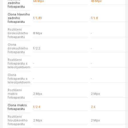
64 Mpx
48 Mpx
zadního
fotoaparátu
Clona hlavního
zadního
f/1.89
f/1.8
fotoaparátu
Rozlišení
širokoúhlého
8 Mpx
-
fotoaparátu
Clona
širokoúhlého
f/2.2
-
fotoaparátu
Rozlišení
fotoaparátu s
-
-
teleobjektivem
Clona
fotoaparátu s
-
-
teleobjektivem
Rozlišení
makro
2 Mpx
2 Mpx
fotoaparátu
Clona makro
f/2.4
2.4
fotoaparátu
Rozlišení
hloubkového
2 Mpx
2 Mpx
fotoaparátu