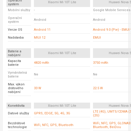
Operační
Xiaomi Mi 10T Lite
Huawei Nova 
systém
Mobilní služby
-
Google Mobile Services
Operační
Android
Android
systém
Verze OS
Android 11
Android 9.0 (Pie) - EMUI 
Nadstavba
MIUI 12
EMUI
Baterie a
Xiaomi Mi 10T Lite
Huawei Nova 
nabíjení
Kapacita
4820 mAh
3750 mAh
baterie
Vyměnitelná
Ne
Ne
baterie
Max. výkon
drátového
33 W
22.5 W
nabíjení
Konektivita
Xiaomi Mi 10T Lite
Huawei Nova 
LTE (4G), UMTS/CDMA (
Datové služby
GPRS, EDGE, 5G, 4G, 3G
(2G)
Bezdrátové
WiFi, NFC, GPS, GLONASS
WiFi, NFC, GPS, Bluetooth
technologie
Bluetooth, BeiDou