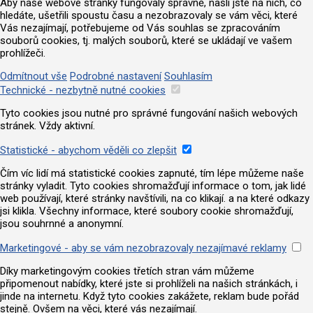
Aby naše webové stránky fungovaly správně, našli jste na nich, co
hledáte, ušetřili spoustu času a nezobrazovaly se vám věci, které
Vás nezajímají, potřebujeme od Vás souhlas se zpracováním
souborů cookies, tj. malých souborů, které se ukládají ve vašem
prohlížeči.
Odmítnout vše
Podrobné nastavení
Souhlasím
Technické - nezbytně nutné cookies
Tyto cookies jsou nutné pro správné fungování našich webových
stránek. Vždy aktivní.
Statistické - abychom věděli co zlepšit
Čím víc lidí má statistické cookies zapnuté, tím lépe můžeme naše
stránky vyladit. Tyto cookies shromažďují informace o tom, jak lidé
web používají, které stránky navštívili, na co klikají. a na které odkazy
jsi klikla. Všechny informace, které soubory cookie shromažďují,
jsou souhrnné a anonymní.
Marketingové - aby se vám nezobrazovaly nezajímavé reklamy
Díky marketingovým cookies třetích stran vám můžeme
připomenout nabídky, které jste si prohlíželi na našich stránkách, i
jinde na internetu. Když tyto cookies zakážete, reklam bude pořád
stejně. Ovšem na věci, které vás nezajímají.