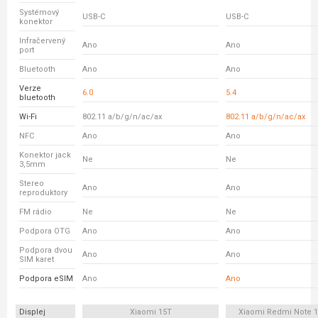
Systémový
USB-C
USB-C
konektor
Infračervený
Ano
Ano
port
Bluetooth
Ano
Ano
Verze
6.0
5.4
bluetooth
Wi-Fi
802.11 a/b/g/n/ac/ax
802.11 a/b/g/n/ac/ax
NFC
Ano
Ano
Konektor jack
Ne
Ne
3,5mm
Stereo
Ano
Ano
reproduktory
FM rádio
Ne
Ne
Podpora OTG
Ano
Ano
Podpora dvou
Ano
Ano
SIM karet
Podpora eSIM
Ano
Ano
Displej
Xiaomi 15T
Xiaomi Redmi Note 1