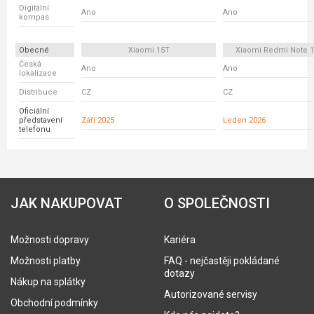
Digitální
Ano
Ano
kompas
Obecné
Xiaomi 15T
Xiaomi Redmi Note 1
Česká
Ano
Ano
lokalizace
Distribuce
CZ
CZ
Oficiální
představení
Září 2025
Leden 2026
telefonu
JAK NAKUPOVAT
O SPOLEČNOSTI
Možnosti dopravy
Kariéra
Možnosti platby
FAQ - nejčastěji pokládané
dotazy
Nákup na splátky
Autorizované servisy
Obchodní podmínky