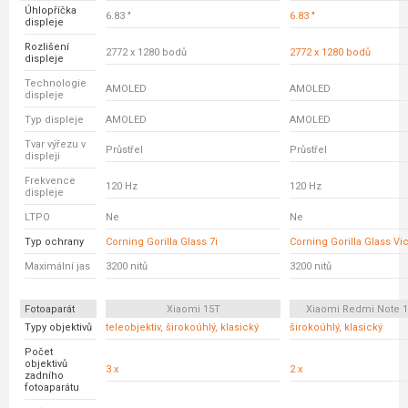
Úhlopříčka
6.83 "
6.83 "
displeje
Rozlišení
2772 x 1280 bodů
2772 x 1280 bodů
displeje
Technologie
AMOLED
AMOLED
displeje
Typ displeje
AMOLED
AMOLED
Tvar výřezu v
Průstřel
Průstřel
displeji
Frekvence
120 Hz
120 Hz
displeje
LTPO
Ne
Ne
Typ ochrany
Corning Gorilla Glass 7i
Corning Gorilla Glass Vic
Maximální jas
3200 nitů
3200 nitů
Fotoaparát
Xiaomi 15T
Xiaomi Redmi Note 1
Typy objektivů
teleobjektiv, širokoúhlý, klasický
širokoúhlý, klasický
Počet
objektivů
3 x
2 x
zadního
fotoaparátu