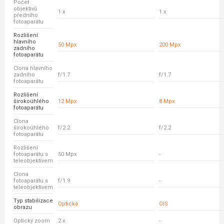
Počet
objektivů
1 x
1 x
předního
fotoaparátu
Rozlišení
hlavního
50 Mpx
200 Mpx
zadního
fotoaparátu
Clona hlavního
zadního
f/1.7
f/1.7
fotoaparátu
Rozlišení
širokoúhlého
12 Mpx
8 Mpx
fotoaparátu
Clona
širokoúhlého
f/2.2
f/2.2
fotoaparátu
Rozlišení
fotoaparátu s
50 Mpx
-
teleobjektivem
Clona
fotoaparátu s
f/1.9
-
teleobjektivem
Typ stabilizace
Optická
OIS
obrazu
Optický zoom
2 x
-