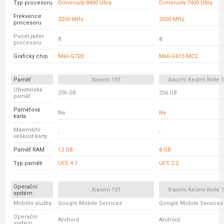
Typ procesoru
Dimensity 8400 Ultra
Dimensity 7400 Ultra
Frekvence
3250 MHz
2600 MHz
procesoru
Počet jader
8
8
procesoru
Grafický chip
Mali-G720
Mali-G615 MC2
Paměť
Xiaomi 15T
Xiaomi Redmi Note 1
Uživatelská
256 GB
256 GB
paměť
Paměťová
Ne
Ne
karta
Maximální
-
-
velikost karty
Paměť RAM
12 GB
8 GB
Typ paměti
UFS 4.1
UFS 2.2
Operační
Xiaomi 15T
Xiaomi Redmi Note 1
systém
Mobilní služby
Google Mobile Services
Google Mobile Services
Operační
Android
Android
systém