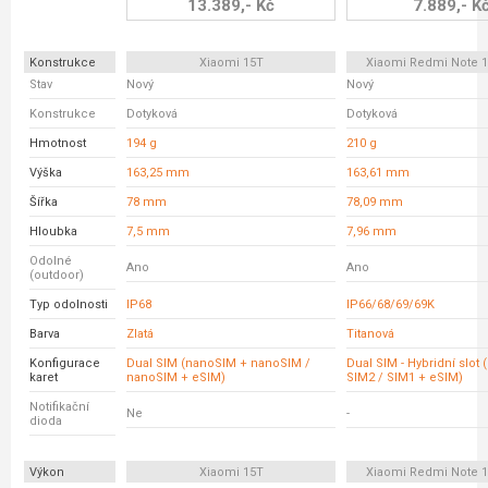
13.389,- Kč
7.889,- K
Konstrukce
Xiaomi 15T
Xiaomi Redmi Note 1
Stav
Nový
Nový
Konstrukce
Dotyková
Dotyková
Hmotnost
194 g
210 g
Výška
163,25 mm
163,61 mm
Šířka
78 mm
78,09 mm
Hloubka
7,5 mm
7,96 mm
Odolné
Ano
Ano
(outdoor)
Typ odolnosti
IP68
IP66/68/69/69K
Barva
Zlatá
Titanová
Konfigurace
Dual SIM (nanoSIM + nanoSIM /
Dual SIM - Hybridní slot 
karet
nanoSIM + eSIM)
SIM2 / SIM1 + eSIM)
Notifikační
Ne
-
dioda
Výkon
Xiaomi 15T
Xiaomi Redmi Note 1