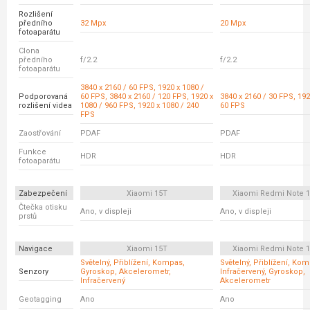
Rozlišení
předního
32 Mpx
20 Mpx
fotoaparátu
Clona
předního
f/2.2
f/2.2
fotoaparátu
3840 x 2160 / 60 FPS, 1920 x 1080 /
Podporovaná
60 FPS, 3840 x 2160 / 120 FPS, 1920 x
3840 x 2160 / 30 FPS, 192
rozlišení videa
1080 / 960 FPS, 1920 x 1080 / 240
60 FPS
FPS
Zaostřování
PDAF
PDAF
Funkce
HDR
HDR
fotoaparátu
Zabezpečení
Xiaomi 15T
Xiaomi Redmi Note 1
Čtečka otisku
Ano, v displeji
Ano, v displeji
prstů
Navigace
Xiaomi 15T
Xiaomi Redmi Note 1
Světelný, Přiblížení, Kompas,
Světelný, Přiblížení, Ko
Senzory
Gyroskop, Akcelerometr,
Infračervený, Gyroskop,
Infračervený
Akcelerometr
Geotagging
Ano
Ano