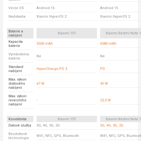
Verze OS
Android 15
Android 15
Nadstavba
Xiaomi HyperOS 2
Xiaomi HyperOS 2
Baterie a
Xiaomi 15T
Xiaomi Redmi Note 1
nabíjení
Kapacita
5500 mAh
6580 mAh
baterie
Vyměnitelná
Ne
Ne
baterie
Standard
HyperCharge;PD 3
PD
nabíjení
Max. výkon
drátového
67 W
45 W
nabíjení
Max. výkon
reverzního
-
22,5 W
nabíjení
Konektivita
Xiaomi 15T
Xiaomi Redmi Note 1
Datové služby
5G, 4G, 3G, 2G
5G, 4G, 3G, 2G
Bezdrátové
WiFi, NFC, GPS, Bluetooth
WiFi, NFC, GPS, Bluetoot
technologie