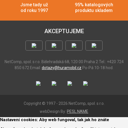
Jsme tady už
95% katalogových
od roku 1997
produktu skladem
AKCEPTUJEME
NetComp, spol. s r.o.
Bělehradská 68, 120 00 Praha 2
Tel.: +420 724
850 672
Email:
dotazy@huramobil.cz
Po-Pá 10-18 hod.
Copyright © 1997 - 2026 NetComp, spol. s r.o.
webDesign By:
PESL.NAME
Nastavení cookies: Aby web fungoval, tak jak ho znáte