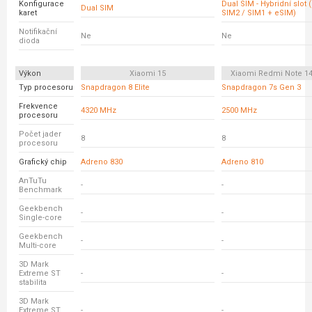
Konfigurace
Dual SIM - Hybridní slot 
Dual SIM
karet
SIM2 / SIM1 + eSIM)
Notifikační
Ne
Ne
dioda
Výkon
Xiaomi 15
Xiaomi Redmi Note 14
Typ procesoru
Snapdragon 8 Elite
Snapdragon 7s Gen 3
Frekvence
4320 MHz
2500 MHz
procesoru
Počet jader
8
8
procesoru
Grafický chip
Adreno 830
Adreno 810
AnTuTu
-
-
Benchmark
Geekbench
-
-
Single-core
Geekbench
-
-
Multi-core
3D Mark
Extreme ST
-
-
stabilita
3D Mark
Extreme ST
-
-