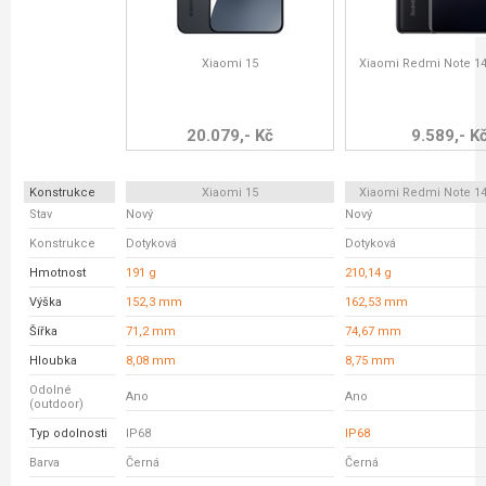
Xiaomi 15
Xiaomi Redmi Note 14
20.079,- Kč
9.589,- K
Konstrukce
Xiaomi 15
Xiaomi Redmi Note 14
Stav
Nový
Nový
Konstrukce
Dotyková
Dotyková
Hmotnost
191 g
210,14 g
Výška
152,3 mm
162,53 mm
Šířka
71,2 mm
74,67 mm
Hloubka
8,08 mm
8,75 mm
Odolné
Ano
Ano
(outdoor)
Typ odolnosti
IP68
IP68
Barva
Černá
Černá