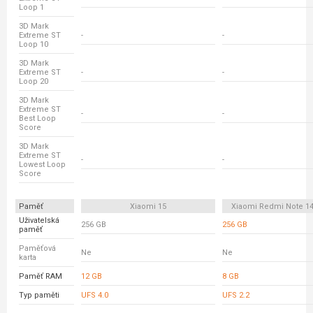
Loop 1
3D Mark
Extreme ST
-
-
Loop 10
3D Mark
Extreme ST
-
-
Loop 20
3D Mark
Extreme ST
-
-
Best Loop
Score
3D Mark
Extreme ST
-
-
Lowest Loop
Score
Paměť
Xiaomi 15
Xiaomi Redmi Note 14
Uživatelská
256 GB
256 GB
paměť
Paměťová
Ne
Ne
karta
Paměť RAM
12 GB
8 GB
Typ paměti
UFS 4.0
UFS 2.2