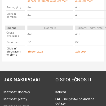
sensor, Barometr, Akcelerometr
Akcelerometr
Geotagging
Ano
Ano
Digitální
Ano
Ano
kompas
Obecné
Xiaomi 15
Xiaomi Redmi Note 14
Česká
Ano
Ano
lokalizace
Distribuce
CZ
CZ
Oficiální
představení
Březen 2025
Září 2024
telefonu
JAK NAKUPOVAT
O SPOLEČNOSTI
Možnosti dopravy
Kariéra
Možnosti platby
FAQ - nejčastěji pokládané
dotazy