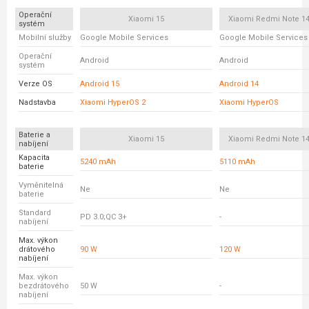
Operační
Xiaomi 15
Xiaomi Redmi Note 14
systém
Mobilní služby
Google Mobile Services
Google Mobile Services
Operační
Android
Android
systém
Verze OS
Android 15
Android 14
Nadstavba
Xiaomi HyperOS 2
Xiaomi HyperOS
Baterie a
Xiaomi 15
Xiaomi Redmi Note 14
nabíjení
Kapacita
5240 mAh
5110 mAh
baterie
Vyměnitelná
Ne
Ne
baterie
Standard
PD 3.0;QC 3+
-
nabíjení
Max. výkon
drátového
90 W
120 W
nabíjení
Max. výkon
bezdrátového
50 W
-
nabíjení