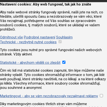
Nastavení cookies: Aby web fungoval, tak jak ho znáte
Aby naše webové stránky fungovaly správně, našli jste na nich, co
hledáte, ušetřili spoustu času a nezobrazovaly se vám věci, které
Vás nezajímají, potřebujeme od Vás souhlas se zpracováním
souborů cookies, tj. malých souborů, které se ukládají ve vašem
prohlížeči.
Odmítnout vše
Podrobné nastavení
Souhlasím
Technické - nezbytně nutné cookies
Tyto cookies jsou nutné pro správné fungování našich webových
stránek. Vždy aktivní.
Statistické - abychom věděli co zlepšit
Čím víc lidí má statistické cookies zapnuté, tím lépe můžeme naše
stránky vyladit. Tyto cookies shromažďují informace o tom, jak lidé
web používají, které stránky navštívili, na co klikají. a na které odkazy
jsi klikla. Všechny informace, které soubory cookie shromažďují,
jsou souhrnné a anonymní.
Marketingové - aby se vám nezobrazovaly nezajímavé reklamy
Díky marketingovým cookies třetích stran vám můžeme