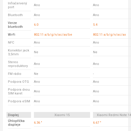
Infračervený
Ano
Ano
port
Bluetooth
Ano
Ano
Verze
6.0
5.4
bluetooth
Wi-Fi
802.11 a/b/g/n/ac/ax/be
802.11 a/b/g/n/ac/ax
NFC
Ano
Ano
Konektor jack
Ne
Ne
3,5mm
Stereo
Ano
Ano
reproduktory
FM rádio
Ne
-
Podpora OTG
Ano
Ano
Podpora dvou
Ano
Ano
SIM karet
Podpora eSIM
Ano
Ano
Displej
Xiaomi 15
Xiaomi Redmi Note 14
Úhlopříčka
6.36 "
6.67 "
displeje