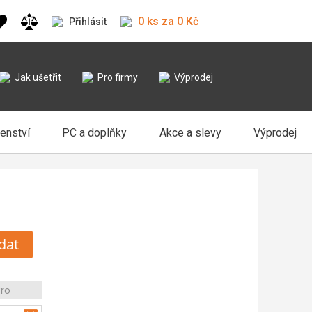
0 ks za 0 Kč
Přihlásit
Jak ušetřit
Pro firmy
Výprodej
šenství
PC a doplňky
Akce a slevy
Výprodej
dat
Pro