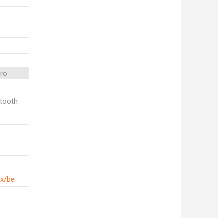
Pro
etooth
ax/be