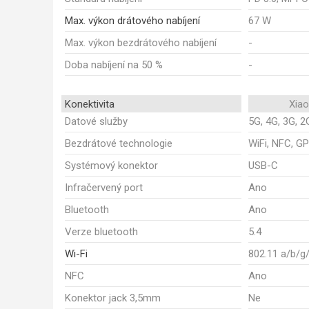
Max. výkon drátového nabíjení
67 W
Max. výkon bezdrátového nabíjení
-
Doba nabíjení na 50 %
-
Konektivita
Xia
Datové služby
5G, 4G, 3G, 2
Bezdrátové technologie
WiFi, NFC, GP
Systémový konektor
USB-C
Infračervený port
Ano
Bluetooth
Ano
Verze bluetooth
5.4
Wi-Fi
802.11 a/b/g
NFC
Ano
Konektor jack 3,5mm
Ne