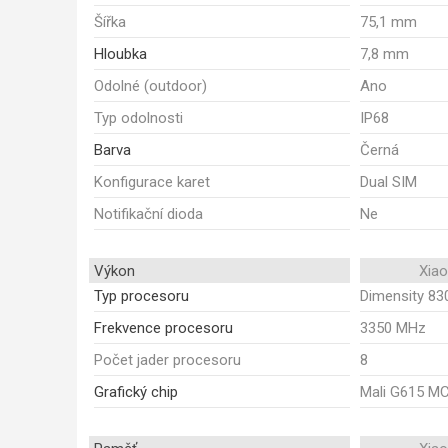
Šířka
75,1 mm
Hloubka
7,8 mm
Odolné (outdoor)
Ano
Typ odolnosti
IP68
Barva
Černá
Konfigurace karet
Dual SIM
Notifikační dioda
Ne
Výkon
Xia
Typ procesoru
Dimensity 830
Frekvence procesoru
3350 MHz
Počet jader procesoru
8
Grafický chip
Mali G615 M