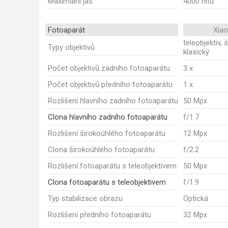
Maximální jas
4000 nitů
Fotoaparát
Xia
teleobjektiv, 
Typy objektivů
klasický
Počet objektivů zadního fotoaparátu
3 x
Počet objektivů předního fotoaparátu
1 x
Rozlišení hlavního zadního fotoaparátu
50 Mpx
Clona hlavního zadního fotoaparátu
f/1.7
Rozlišení širokoúhlého fotoaparátu
12 Mpx
Clona širokoúhlého fotoaparátu
f/2.2
Rozlišení fotoaparátu s teleobjektivem
50 Mpx
Clona fotoaparátu s teleobjektivem
f/1.9
Typ stabilizace obrazu
Optická
Rozlišení předního fotoaparátu
32 Mpx