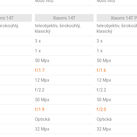
4000 nitů
4000 nitů
omi 14T
Xiaomi 14T
Xiaomi 14T 
širokoúhlý,
teleobjektiv, širokoúhlý,
teleobjektiv, širokoúh
klasický
klasický
3 x
3 x
1 x
1 x
50 Mpx
50 Mpx
f/1.7
f/1.6
12 Mpx
12 Mpx
f/2.2
f/2.2
50 Mpx
50 Mpx
f/1.9
f/2.0
Optická
Optická
32 Mpx
32 Mpx