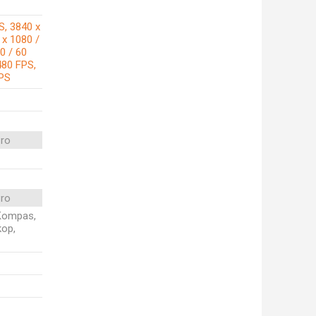
S, 3840 x
 x 1080 /
0 / 60
480 FPS,
FPS
Pro
Pro
, Kompas,
kop,