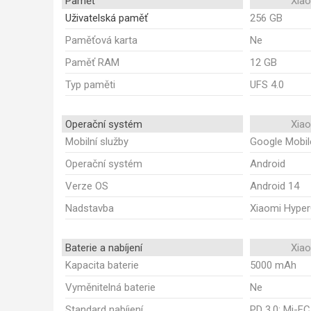
Paměť
Xia
Uživatelská paměť
256 GB
Paměťová karta
Ne
Paměť RAM
12 GB
Typ paměti
UFS 4.0
Operační systém
Xia
Mobilní služby
Google Mobil
Operační systém
Android
Verze OS
Android 14
Nadstavba
Xiaomi Hype
Baterie a nabíjení
Xia
Kapacita baterie
5000 mAh
Vyměnitelná baterie
Ne
Standard nabíjení
PD 3.0; Mi-FC