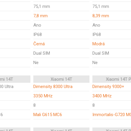
75,1 mm
75,1 mm
7,8 mm
8,39 mm
Ano
Ano
IP68
IP68
Černá
Modrá
Dual SIM
Dual SIM
Ne
Ne
omi 14T
Xiaomi 14T
Xiaomi 14T 
0 Ultra
Dimensity 8300 Ultra
Dimensity 9300+
3350 MHz
3400 MHz
8
8
C6
Mali G615 MC6
Immortalis-G720 M