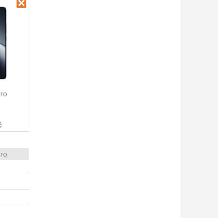
Pro
č
Pro