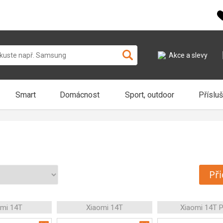
Akce a slevy
Smart
Domácnost
Sport, outdoor
Příslu
Při
omi 14T
Xiaomi 14T
Xiaomi 14T 