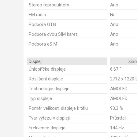
Stereo reproduktory
Ano
FM rádio
Ne
Podpora OTG
Ano
Podpora dvou SIM karet
Ano
Podpora eSIM
Ano
Displej
Xia
Úhlopříčka displeje
6.67 "
Rozlišení displeje
2712 x 1220 
Technologie displeje
AMOLED
Typ displeje
AMOLED
Poměr velikosti displeje k tělu
93,3 %
Tvar výřezu v displeji
Průstřel
Frekvence displeje
144 Hz