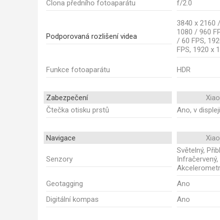
Clona předního fotoaparátu
f/2.0
3840 x 2160 /
1080 / 960 F
Podporovaná rozlišení videa
/ 60 FPS, 192
FPS, 1920 x 
Funkce fotoaparátu
HDR
Zabezpečení
Xia
Čtečka otisku prstů
Ano, v displej
Navigace
Xia
Světelný, Při
Senzory
Infračervený,
Akceleromet
Geotagging
Ano
Digitální kompas
Ano