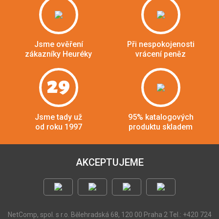
Jsme ověření
Při nespokojenosti
zákazníky Heuréky
vrácení peněz
29
Jsme tady už
95% katalogových
od roku 1997
produktu skladem
AKCEPTUJEME
NetComp, spol. s r.o.
Bělehradská 68, 120 00 Praha 2
Tel.: +420 724