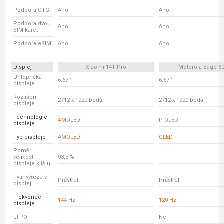
Podpora OTG
Ano
Ano
Podpora dvou
Ano
Ano
SIM karet
Podpora eSIM
Ano
Ano
Displej
Xiaomi 14T Pro
Motorola Edge 6
Úhlopříčka
6.67 "
6.67 "
displeje
Rozlišení
2712 x 1220 bodů
2712 x 1220 bodů
displeje
Technologie
AMOLED
P-OLED
displeje
Typ displeje
AMOLED
OLED
Poměr
velikosti
93,3 %
-
displeje k tělu
Tvar výřezu v
Průstřel
Průstřel
displeji
Frekvence
144 Hz
120 Hz
displeje
LTPO
-
Ne