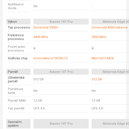
Notifikační
Ne
-
dioda
Výkon
Xiaomi 14T Pro
Motorola Edge 6
Typ procesoru
Dimensity 9300+
Dimensity 8350 Extreme
Frekvence
3400 MHz
3350 MHz
procesoru
Počet jader
8
8
procesoru
Grafický chip
Immortalis-G720 MC12
Mali-G615 MC6
Paměť
Xiaomi 14T Pro
Motorola Edge 6
Uživatelská
512 GB
512 GB
paměť
Paměťová
Ne
Ne
karta
Paměť RAM
12 GB
12 GB
Typ paměti
UFS 4.0
UFS 4.0
Operační
Xiaomi 14T Pro
Motorola Edge 6
systém