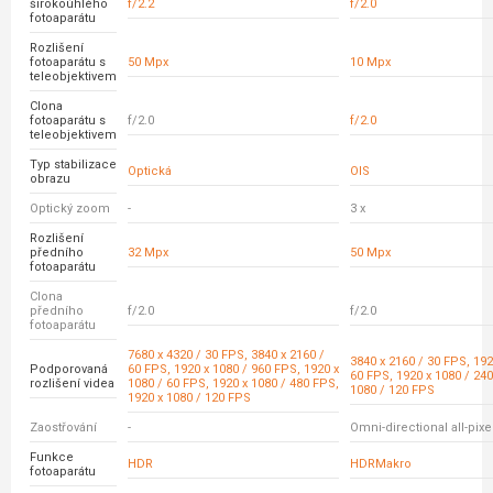
širokoúhlého
f/2.2
f/2.0
fotoaparátu
Rozlišení
fotoaparátu s
50 Mpx
10 Mpx
teleobjektivem
Clona
fotoaparátu s
f/2.0
f/2.0
teleobjektivem
Typ stabilizace
Optická
OIS
obrazu
Optický zoom
-
3 x
Rozlišení
předního
32 Mpx
50 Mpx
fotoaparátu
Clona
předního
f/2.0
f/2.0
fotoaparátu
7680 x 4320 / 30 FPS, 3840 x 2160 /
3840 x 2160 / 30 FPS, 192
Podporovaná
60 FPS, 1920 x 1080 / 960 FPS, 1920 x
60 FPS, 1920 x 1080 / 240
rozlišení videa
1080 / 60 FPS, 1920 x 1080 / 480 FPS,
1080 / 120 FPS
1920 x 1080 / 120 FPS
Zaostřování
-
Omni-directional all-pix
Funkce
HDR
HDRMakro
fotoaparátu