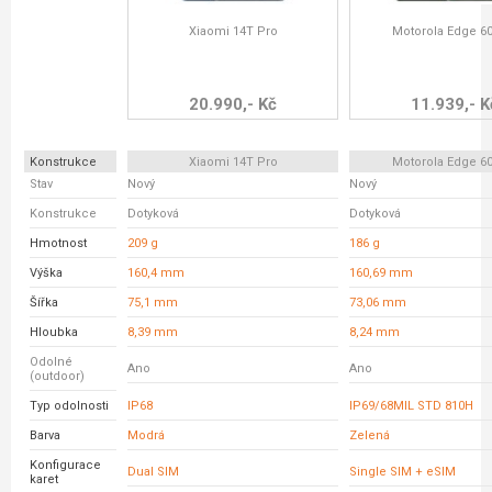
Xiaomi 14T Pro
Motorola Edge 6
20.990,- Kč
11.939,- K
Konstrukce
Xiaomi 14T Pro
Motorola Edge 6
Stav
Nový
Nový
Konstrukce
Dotyková
Dotyková
Hmotnost
209 g
186 g
Výška
160,4 mm
160,69 mm
Šířka
75,1 mm
73,06 mm
Hloubka
8,39 mm
8,24 mm
Odolné
Ano
Ano
(outdoor)
Typ odolnosti
IP68
IP69/68MIL STD 810H
Barva
Modrá
Zelená
Konfigurace
Dual SIM
Single SIM + eSIM
karet