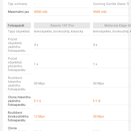
Typ ochrany
-
Corning Gorilla Glass 7i
Maximální jas
4000 nitů
4500 nitů
Fotoaparát
Xiaomi 14T Pro
Motorola Edge 6
Typy objektivů
teleobjektiv, širokoúhlý, klasický
teleobjektiv, širokoúhlý, 
Počet
objektivů
3 x
3 x
zadního
fotoaparátu
Počet
objektivů
1 x
1 x
předního
fotoaparátu
Rozlišení
hlavního
50 Mpx
50 Mpx
zadního
fotoaparátu
Clona hlavního
zadního
f/1.6
f/1.8
fotoaparátu
Rozlišení
širokoúhlého
12 Mpx
50 Mpx
fotoaparátu
Clona