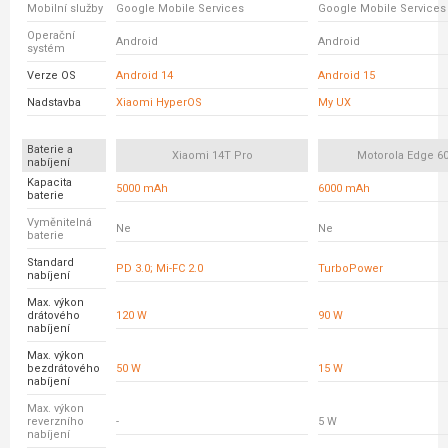
Mobilní služby
Google Mobile Services
Google Mobile Services
Operační
Android
Android
systém
Verze OS
Android 14
Android 15
Nadstavba
Xiaomi HyperOS
My UX
Baterie a
Xiaomi 14T Pro
Motorola Edge 6
nabíjení
Kapacita
5000 mAh
6000 mAh
baterie
Vyměnitelná
Ne
Ne
baterie
Standard
PD 3.0; Mi-FC 2.0
TurboPower
nabíjení
Max. výkon
drátového
120 W
90 W
nabíjení
Max. výkon
bezdrátového
50 W
15 W
nabíjení
Max. výkon
reverzního
-
5 W
nabíjení