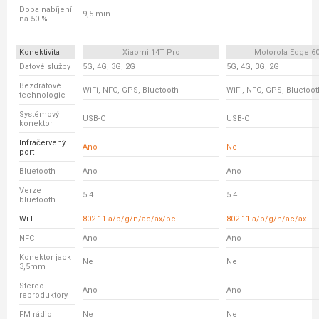
Doba nabíjení
9,5 min.
-
na 50 %
Konektivita
Xiaomi 14T Pro
Motorola Edge 6
Datové služby
5G, 4G, 3G, 2G
5G, 4G, 3G, 2G
Bezdrátové
WiFi, NFC, GPS, Bluetooth
WiFi, NFC, GPS, Bluetoot
technologie
Systémový
USB-C
USB-C
konektor
Infračervený
Ano
Ne
port
Bluetooth
Ano
Ano
Verze
5.4
5.4
bluetooth
Wi-Fi
802.11 a/b/g/n/ac/ax/be
802.11 a/b/g/n/ac/ax
NFC
Ano
Ano
Konektor jack
Ne
Ne
3,5mm
Stereo
Ano
Ano
reproduktory
FM rádio
Ne
Ne