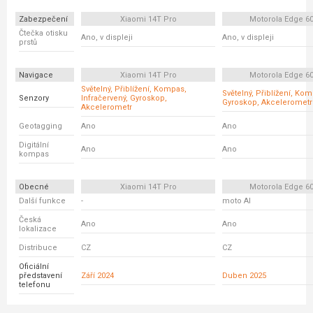
Zabezpečení
Xiaomi 14T Pro
Motorola Edge 6
Čtečka otisku
Ano, v displeji
Ano, v displeji
prstů
Navigace
Xiaomi 14T Pro
Motorola Edge 6
Světelný, Přiblížení, Kompas,
Světelný, Přiblížení, Ko
Senzory
Infračervený, Gyroskop,
Gyroskop, Akcelerometr
Akcelerometr
Geotagging
Ano
Ano
Digitální
Ano
Ano
kompas
Obecné
Xiaomi 14T Pro
Motorola Edge 6
Další funkce
-
moto AI
Česká
Ano
Ano
lokalizace
Distribuce
CZ
CZ
Oficiální
představení
Září 2024
Duben 2025
telefonu