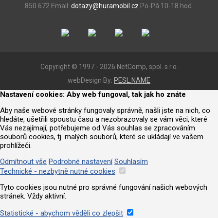
850 672
Email:
dotazy@huramobil.cz
Po-Pá 10-18 hod.
Copyright © 1997 - 2026 NetComp, spol. s r.o.
webDesign By:
PESL.NAME
Nastavení cookies: Aby web fungoval, tak jak ho znáte
Aby naše webové stránky fungovaly správně, našli jste na nich, co
hledáte, ušetřili spoustu času a nezobrazovaly se vám věci, které
Vás nezajímají, potřebujeme od Vás souhlas se zpracováním
souborů cookies, tj. malých souborů, které se ukládají ve vašem
prohlížeči.
Odmítnout vše
Podrobné nastavení
Souhlasím
Technické - nezbytně nutné cookies
Tyto cookies jsou nutné pro správné fungování našich webových
stránek. Vždy aktivní.
Statistické - abychom věděli co zlepšit