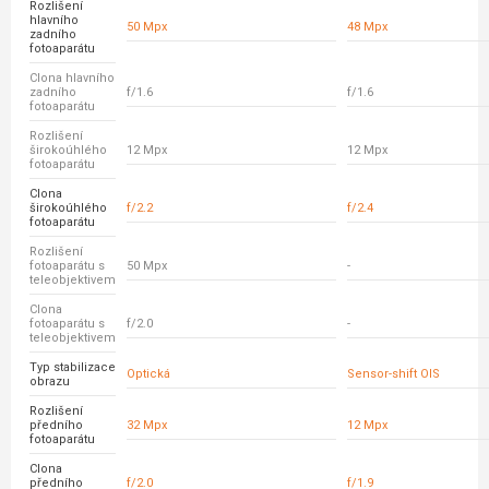
Rozlišení
hlavního
50 Mpx
48 Mpx
zadního
fotoaparátu
Clona hlavního
zadního
f/1.6
f/1.6
fotoaparátu
Rozlišení
širokoúhlého
12 Mpx
12 Mpx
fotoaparátu
Clona
širokoúhlého
f/2.2
f/2.4
fotoaparátu
Rozlišení
fotoaparátu s
50 Mpx
-
teleobjektivem
Clona
fotoaparátu s
f/2.0
-
teleobjektivem
Typ stabilizace
Optická
Sensor-shift OIS
obrazu
Rozlišení
předního
32 Mpx
12 Mpx
fotoaparátu
Clona
předního
f/2.0
f/1.9