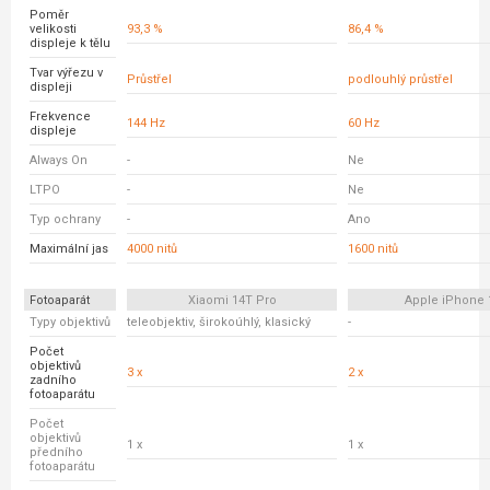
Poměr
velikosti
93,3 %
86,4 %
displeje k tělu
Tvar výřezu v
Průstřel
podlouhlý průstřel
displeji
Frekvence
144 Hz
60 Hz
displeje
Always On
-
Ne
LTPO
-
Ne
Typ ochrany
-
Ano
Maximální jas
4000 nitů
1600 nitů
Fotoaparát
Xiaomi 14T Pro
Apple iPhone 
Typy objektivů
teleobjektiv, širokoúhlý, klasický
-
Počet
objektivů
3 x
2 x
zadního
fotoaparátu
Počet
objektivů
1 x
1 x
předního
fotoaparátu