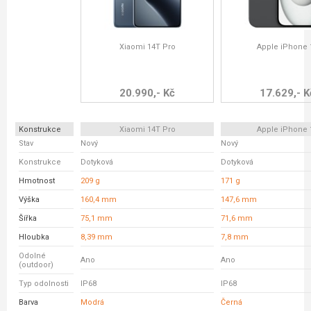
Xiaomi 14T Pro
Apple iPhone 
20.990,- Kč
17.629,- K
Konstrukce
Xiaomi 14T Pro
Apple iPhone 
Stav
Nový
Nový
Konstrukce
Dotyková
Dotyková
Hmotnost
209 g
171 g
Výška
160,4 mm
147,6 mm
Šířka
75,1 mm
71,6 mm
Hloubka
8,39 mm
7,8 mm
Odolné
Ano
Ano
(outdoor)
Typ odolnosti
IP68
IP68
Barva
Modrá
Černá