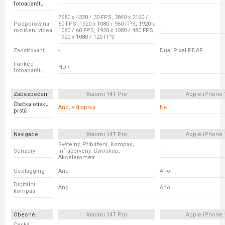
fotoaparátu
7680 x 4320 / 30 FPS, 3840 x 2160 /
Podporovaná
60 FPS, 1920 x 1080 / 960 FPS, 1920 x
-
rozlišení videa
1080 / 60 FPS, 1920 x 1080 / 480 FPS,
1920 x 1080 / 120 FPS
Zaostřování
-
Dual Pixel PDAF
Funkce
HDR
-
fotoaparátu
Zabezpečení
Xiaomi 14T Pro
Apple iPhone 
Čtečka otisku
Ano, v displeji
Ne
prstů
Navigace
Xiaomi 14T Pro
Apple iPhone 
Světelný, Přiblížení, Kompas,
Senzory
Infračervený, Gyroskop,
-
Akcelerometr
Geotagging
Ano
Ano
Digitální
Ano
Ano
kompas
Obecné
Xiaomi 14T Pro
Apple iPhone 
Česká