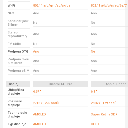
Wi-Fi
802.11 a/b/g/n/ac/ax/be
802.11 a/b/g/n/ac/6e/7
NFC
Ano
Ano
Konektor jack
Ne
Ne
3,5mm
Stereo
Ano
Ano
reproduktory
FM rádio
Ne
Ne
Podpora OTG
Ano
Ne
Podpora dvou
Ano
Ano
SIM karet
Podpora eSIM
Ano
Ano
Displej
Xiaomi 14T Pro
Apple iPhone 
Úhlopříčka
6.67 "
6.1 "
displeje
Rozlišení
2712 x 1220 bodů
2556 x 1179 bodů
displeje
Technologie
AMOLED
Super Retina XDR
displeje
Typ displeje
AMOLED
OLED