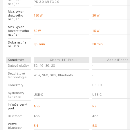
Standard
PD 3.0; Mi-FC 2.0
-
nabíjení
Max. výkon
drátového
120 W
20 W
nabíjení
Max. výkon
bezdrátového
50 W
15 W
nabíjení
Doba nabíjení
9,5 min.
30 min.
na 50 %
Konektivita
Xiaomi 14T Pro
Apple iPhone 
Datové služby
5G, 4G, 3G, 2G
-
Bezdrátové
WiFi, NFC, GPS, Bluetooth
-
technologie
Konektory
-
USB-C
Systémový
USB-C
USB-C
konektor
Infračervený
Ano
Ne
port
Bluetooth
Ano
Ano
Verze
5.4
5.3
bluetooth