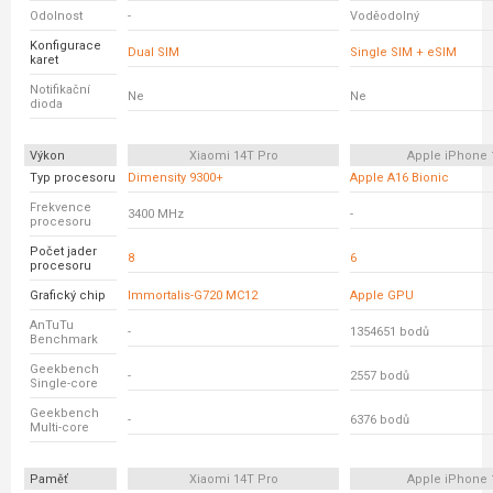
Odolnost
-
Voděodolný
Konfigurace
Dual SIM
Single SIM + eSIM
karet
Notifikační
Ne
Ne
dioda
Výkon
Xiaomi 14T Pro
Apple iPhone 
Typ procesoru
Dimensity 9300+
Apple A16 Bionic
Frekvence
3400 MHz
-
procesoru
Počet jader
8
6
procesoru
Grafický chip
Immortalis-G720 MC12
Apple GPU
AnTuTu
-
1354651 bodů
Benchmark
Geekbench
-
2557 bodů
Single-core
Geekbench
-
6376 bodů
Multi-core
Paměť
Xiaomi 14T Pro
Apple iPhone 