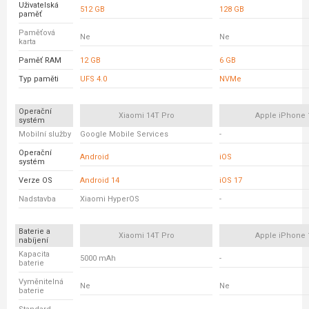
Uživatelská
512 GB
128 GB
paměť
Paměťová
Ne
Ne
karta
Paměť RAM
12 GB
6 GB
Typ paměti
UFS 4.0
NVMe
Operační
Xiaomi 14T Pro
Apple iPhone 
systém
Mobilní služby
Google Mobile Services
-
Operační
Android
iOS
systém
Verze OS
Android 14
iOS 17
Nadstavba
Xiaomi HyperOS
-
Baterie a
Xiaomi 14T Pro
Apple iPhone 
nabíjení
Kapacita
5000 mAh
-
baterie
Vyměnitelná
Ne
Ne
baterie