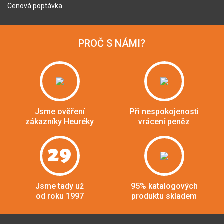
Cenová poptávka
PROČ S NÁMI?
Jsme ověření
Při nespokojenosti
zákazníky Heuréky
vrácení peněz
29
Jsme tady už
95% katalogových
od roku 1997
produktu skladem