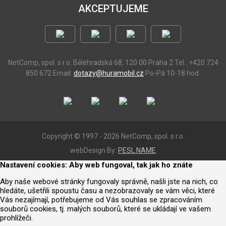
AKCEPTUJEME
NetComp, spol. s r.o.
Bělehradská 68, 120 00 Praha 2
Tel.: +420 724
850 672
Email:
dotazy@huramobil.cz
Po-Pá 10-18 hod.
Copyright © 1997 - 2026 NetComp, spol. s r.o.
webDesign By:
PESL.NAME
Nastavení cookies: Aby web fungoval, tak jak ho znáte
Aby naše webové stránky fungovaly správně, našli jste na nich, co
hledáte, ušetřili spoustu času a nezobrazovaly se vám věci, které
Vás nezajímají, potřebujeme od Vás souhlas se zpracováním
souborů cookies, tj. malých souborů, které se ukládají ve vašem
prohlížeči.