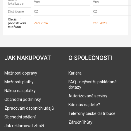
Ano
Ano
lokalizace
Distribuce
CZ
CZ
Oficiální
představení
Září 2024
září 2023
telefonu
JAK NAKUPOVAT
O SPOLEČNOSTI
Možnosti dopravy
Kariéra
Možnosti platby
FAQ - nejčastěji pokládané
dotazy
Nákup na splátky
Autorizované servisy
Obchodní podmínky
Kde nás najdete?
Zpracování osobních údajů
Telefony české distribuce
Obchodní sdělení
Záruční lhůty
Jak reklamovat zboží