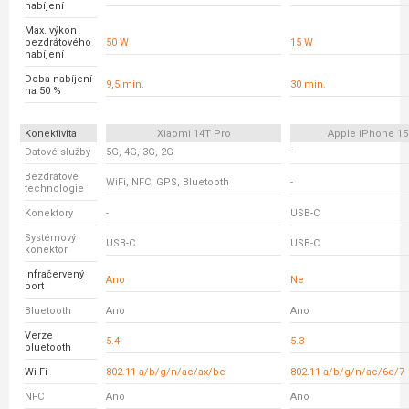
nabíjení
Max. výkon
bezdrátového
50 W
15 W
nabíjení
Doba nabíjení
9,5 min.
30 min.
na 50 %
Konektivita
Xiaomi 14T Pro
Apple iPhone 15
Datové služby
5G, 4G, 3G, 2G
-
Bezdrátové
WiFi, NFC, GPS, Bluetooth
-
technologie
Konektory
-
USB-C
Systémový
USB-C
USB-C
konektor
Infračervený
Ano
Ne
port
Bluetooth
Ano
Ano
Verze
5.4
5.3
bluetooth
Wi-Fi
802.11 a/b/g/n/ac/ax/be
802.11 a/b/g/n/ac/6e/7
NFC
Ano
Ano