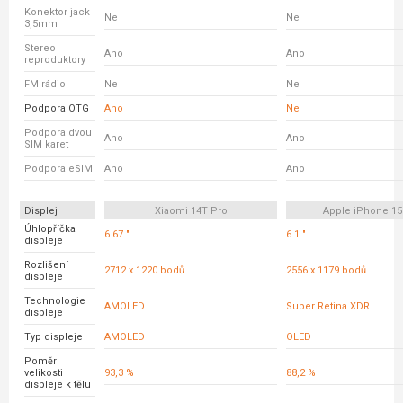
Konektor jack
Ne
Ne
3,5mm
Stereo
Ano
Ano
reproduktory
FM rádio
Ne
Ne
Podpora OTG
Ano
Ne
Podpora dvou
Ano
Ano
SIM karet
Podpora eSIM
Ano
Ano
Displej
Xiaomi 14T Pro
Apple iPhone 15
Úhlopříčka
6.67 "
6.1 "
displeje
Rozlišení
2712 x 1220 bodů
2556 x 1179 bodů
displeje
Technologie
AMOLED
Super Retina XDR
displeje
Typ displeje
AMOLED
OLED
Poměr
velikosti
93,3 %
88,2 %
displeje k tělu