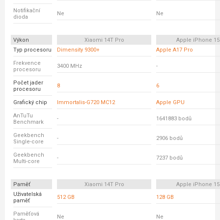
Notifikační
Ne
Ne
dioda
Výkon
Xiaomi 14T Pro
Apple iPhone 15
Typ procesoru
Dimensity 9300+
Apple A17 Pro
Frekvence
3400 MHz
-
procesoru
Počet jader
8
6
procesoru
Grafický chip
Immortalis-G720 MC12
Apple GPU
AnTuTu
-
1641883 bodů
Benchmark
Geekbench
-
2906 bodů
Single-core
Geekbench
-
7237 bodů
Multi-core
Paměť
Xiaomi 14T Pro
Apple iPhone 15
Uživatelská
512 GB
128 GB
paměť
Paměťová
Ne
Ne