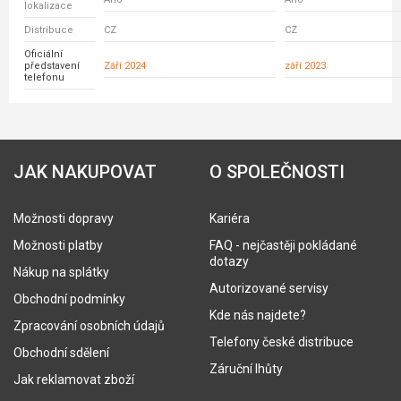
lokalizace
Distribuce
CZ
CZ
Oficiální
představení
Září 2024
září 2023
telefonu
JAK NAKUPOVAT
O SPOLEČNOSTI
Možnosti dopravy
Kariéra
Možnosti platby
FAQ - nejčastěji pokládané
dotazy
Nákup na splátky
Autorizované servisy
Obchodní podmínky
Kde nás najdete?
Zpracování osobních údajů
Telefony české distribuce
Obchodní sdělení
Záruční lhůty
Jak reklamovat zboží