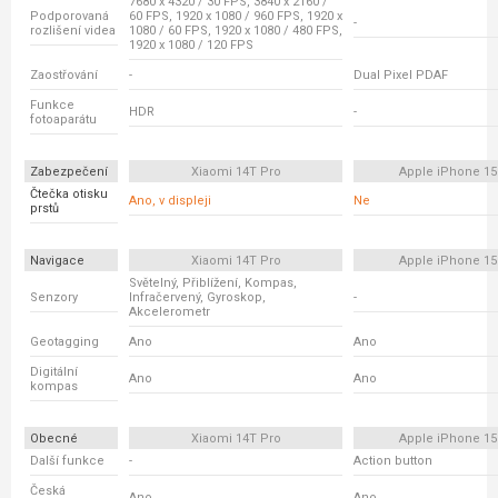
7680 x 4320 / 30 FPS, 3840 x 2160 /
Podporovaná
60 FPS, 1920 x 1080 / 960 FPS, 1920 x
-
rozlišení videa
1080 / 60 FPS, 1920 x 1080 / 480 FPS,
1920 x 1080 / 120 FPS
Zaostřování
-
Dual Pixel PDAF
Funkce
HDR
-
fotoaparátu
Zabezpečení
Xiaomi 14T Pro
Apple iPhone 15
Čtečka otisku
Ano, v displeji
Ne
prstů
Navigace
Xiaomi 14T Pro
Apple iPhone 15
Světelný, Přiblížení, Kompas,
Senzory
Infračervený, Gyroskop,
-
Akcelerometr
Geotagging
Ano
Ano
Digitální
Ano
Ano
kompas
Obecné
Xiaomi 14T Pro
Apple iPhone 15
Další funkce
-
Action button
Česká
Ano
Ano