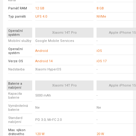
karta
Paměť RAM
12 GB
8 GB
Typ paměti
UFS 4.0
NVMe
Operační
Xiaomi 14T Pro
Apple iPhone 15
systém
Mobilní služby
Google Mobile Services
-
Operační
Android
iOS
systém
Verze OS
Android 14
iOS 17
Nadstavba
Xiaomi HyperOS
-
Baterie a
Xiaomi 14T Pro
Apple iPhone 15
nabíjení
Kapacita
5000 mAh
-
baterie
Vyměnitelná
Ne
Ne
baterie
Standard
PD 3.0; Mi-FC 2.0
-
nabíjení
Max. výkon
drátového
120 W
20 W