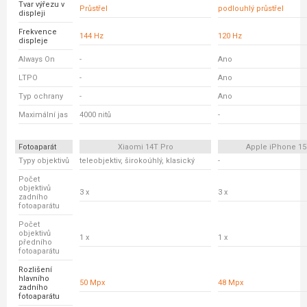
Tvar výřezu v
Průstřel
podlouhlý průstřel
displeji
Frekvence
144 Hz
120 Hz
displeje
Always On
-
Ano
LTPO
-
Ano
Typ ochrany
-
Ano
Maximální jas
4000 nitů
-
Fotoaparát
Xiaomi 14T Pro
Apple iPhone 15
Typy objektivů
teleobjektiv, širokoúhlý, klasický
-
Počet
objektivů
3 x
3 x
zadního
fotoaparátu
Počet
objektivů
1 x
1 x
předního
fotoaparátu
Rozlišení
hlavního
50 Mpx
48 Mpx
zadního
fotoaparátu