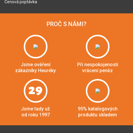
Cenová poptávka
PROČ S NÁMI?
Jsme ověření
Při nespokojenosti
zákazníky Heuréky
vrácení peněz
29
Jsme tady už
95% katalogových
od roku 1997
produktu skladem