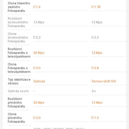
Clona hlavního
zadního
f/1.6
f/1.78
fotoaparátu
Rozlišení
širokoúhlého
12 Mpx
12 Mpx
fotoaparátu
Clona
širokoúhlého
f/2.2
f/2.2
fotoaparátu
Rozlišení
fotoaparátu s
50 Mpx
12 Mpx
teleobjektivem
Clona
fotoaparátu s
f/2.0
f/2.8
teleobjektivem
Typ stabilizace
Optická
Sensor-shift OIS
obrazu
Optický zoom
-
3 x
Rozlišení
předního
32 Mpx
12 Mpx
fotoaparátu
Clona
předního
f/2.0
f/1.9
fotoaparátu