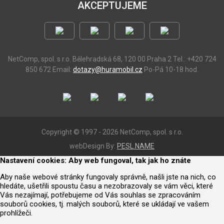
AKCEPTUJEME
NetComp, spol. s r.o.
Bělehradská 68, 120 00 Praha 2
Tel.: +420 724
850 672
Email:
dotazy@huramobil.cz
Po-Pá 10-18 hod.
Copyright © 1997 - 2026 NetComp, spol. s r.o.
webDesign By:
PESL.NAME
Nastavení cookies: Aby web fungoval, tak jak ho znáte
Aby naše webové stránky fungovaly správně, našli jste na nich, co
hledáte, ušetřili spoustu času a nezobrazovaly se vám věci, které
Vás nezajímají, potřebujeme od Vás souhlas se zpracováním
souborů cookies, tj. malých souborů, které se ukládají ve vašem
prohlížeči.