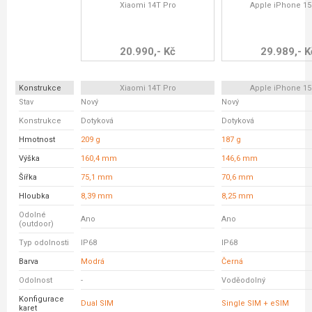
Xiaomi 14T Pro
Apple iPhone 15
20.990,- Kč
29.989,- K
Konstrukce
Xiaomi 14T Pro
Apple iPhone 15
Stav
Nový
Nový
Konstrukce
Dotyková
Dotyková
Hmotnost
209 g
187 g
Výška
160,4 mm
146,6 mm
Šířka
75,1 mm
70,6 mm
Hloubka
8,39 mm
8,25 mm
Odolné
Ano
Ano
(outdoor)
Typ odolnosti
IP68
IP68
Barva
Modrá
Černá
Odolnost
-
Voděodolný
Konfigurace
Dual SIM
Single SIM + eSIM
karet