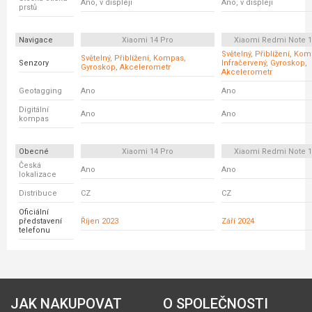
Ano, v displeji
Ano, v displeji
prstů
Navigace
Xiaomi 14 Pro
Xiaomi Redmi Note 1
Světelný, Přiblížení, Ko
Světelný, Přiblížení, Kompas,
Senzory
Infračervený, Gyroskop,
Gyroskop, Akcelerometr
Akcelerometr
Geotagging
Ano
Ano
Digitální
Ano
Ano
kompas
Obecné
Xiaomi 14 Pro
Xiaomi Redmi Note 1
Česká
Ano
Ano
lokalizace
Distribuce
CZ
CZ
Oficiální
představení
Říjen 2023
Září 2024
telefonu
JAK NAKUPOVAT
O SPOLEČNOSTI