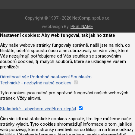
Copyright © 1997 - 2026 NetComp, spol. s r.o.
webDesign By:
PESL.NAME
Nastavení cookies: Aby web fungoval, tak jak ho znáte
Aby naše webové stránky fungovaly správně, našli jste na nich, co
hledáte, ušetřili spoustu času a nezobrazovaly se vám věci, které
Vás nezajímají, potřebujeme od Vás souhlas se zpracováním
souborů cookies, tj. malých souborů, které se ukládají ve vašem
prohlížeči.
Odmítnout vše
Podrobné nastavení
Souhlasím
Technické - nezbytně nutné cookies
Tyto cookies jsou nutné pro správné fungování našich webových
stránek. Vždy aktivní.
Statistické - abychom věděli co zlepšit
Čím víc lidí má statistické cookies zapnuté, tím lépe můžeme naše
stránky vyladit. Tyto cookies shromažďují informace o tom, jak lidé
web používají, které stránky navštívili, na co klikají. a na které odkazy