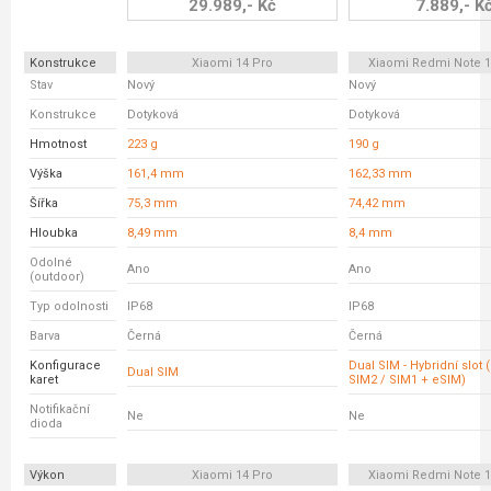
29.989,- Kč
7.889,- K
Konstrukce
Xiaomi 14 Pro
Xiaomi Redmi Note 1
Stav
Nový
Nový
Konstrukce
Dotyková
Dotyková
Hmotnost
223 g
190 g
Výška
161,4 mm
162,33 mm
Šířka
75,3 mm
74,42 mm
Hloubka
8,49 mm
8,4 mm
Odolné
Ano
Ano
(outdoor)
Typ odolnosti
IP68
IP68
Barva
Černá
Černá
Konfigurace
Dual SIM - Hybridní slot 
Dual SIM
karet
SIM2 / SIM1 + eSIM)
Notifikační
Ne
Ne
dioda
Výkon
Xiaomi 14 Pro
Xiaomi Redmi Note 1