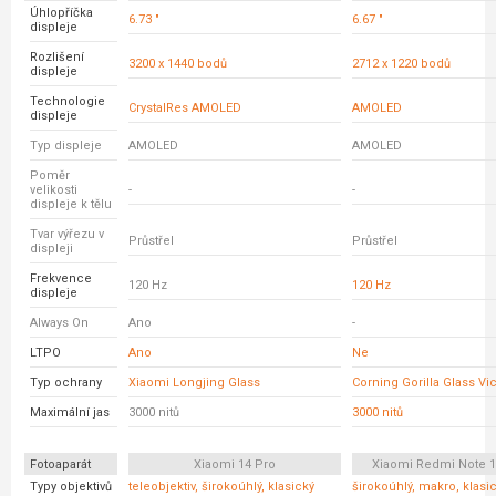
Úhlopříčka
6.73 "
6.67 "
displeje
Rozlišení
3200 x 1440 bodů
2712 x 1220 bodů
displeje
Technologie
CrystalRes AMOLED
AMOLED
displeje
Typ displeje
AMOLED
AMOLED
Poměr
velikosti
-
-
displeje k tělu
Tvar výřezu v
Průstřel
Průstřel
displeji
Frekvence
120 Hz
120 Hz
displeje
Always On
Ano
-
LTPO
Ano
Ne
Typ ochrany
Xiaomi Longjing Glass
Corning Gorilla Glass Vic
Maximální jas
3000 nitů
3000 nitů
Fotoaparát
Xiaomi 14 Pro
Xiaomi Redmi Note 1
Typy objektivů
teleobjektiv, širokoúhlý, klasický
širokoúhlý, makro, klasi