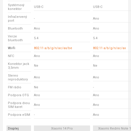
Systémový
USB-C
USB-C
konektor
Infračervený
-
Ano
port
Bluetooth
Ano
Ano
Verze
5.4
5.4
bluetooth
Wi-Fi
802.11 a/b/g/n/ac/ax/be
802.11 a/b/g/n/ac/ax
NFC
Ano
Ano
Konektor jack
Ne
Ne
3,5mm
Stereo
Ano
Ano
reproduktory
FM rádio
Ne
-
Podpora OTG
Ano
Ano
Podpora dvou
Ano
Ano
SIM karet
Podpora eSIM
-
Ano
Displej
Xiaomi 14 Pro
Xiaomi Redmi Note 1