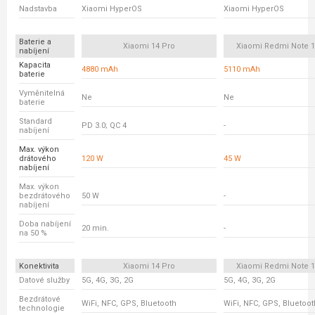
Nadstavba
Xiaomi HyperOS
Xiaomi HyperOS
Baterie a
Xiaomi 14 Pro
Xiaomi Redmi Note 1
nabíjení
Kapacita
4880 mAh
5110 mAh
baterie
Vyměnitelná
Ne
Ne
baterie
Standard
PD 3.0; QC 4
-
nabíjení
Max. výkon
drátového
120 W
45 W
nabíjení
Max. výkon
bezdrátového
50 W
-
nabíjení
Doba nabíjení
20 min.
-
na 50 %
Konektivita
Xiaomi 14 Pro
Xiaomi Redmi Note 1
Datové služby
5G, 4G, 3G, 2G
5G, 4G, 3G, 2G
Bezdrátové
WiFi, NFC, GPS, Bluetooth
WiFi, NFC, GPS, Bluetoot
technologie