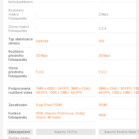
teleobjektivem
Rozlišení
makro
-
2 Mpx
fotoaparátu
Clona makro
-
f/2.4
fotoaparátu
Typ stabilizace
Optická
OIS
obrazu
Rozlišení
předního
32 Mpx
20 Mpx
fotoaparátu
Clona
předního
f/2.0
f/2.2
fotoaparátu
Podporovaná
7680 x 4320 / 24 FPS, 3840 x 2160 /
3840 x 2160 / 30 FPS, 192
rozlišení videa
60 FPS, 1920 x 1080 / 60 FPS
60 FPS, 1920 x 1080 / 12
Zaostřování
Dual Pixel PDAF
PDAF
Funkce
HDR, Xiaomi ProFocus, Dolby
HDR
fotoaparátu
Vision 4K video
Zabezpečení
Xiaomi 14 Pro
Xiaomi Redmi Note 1
Čtečka otisku