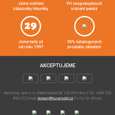
Jsme ověření
Při nespokojenosti
zákazníky Heuréky
vrácení peněz
29
Jsme tady už
95% katalogových
od roku 1997
produktu skladem
AKCEPTUJEME
NetComp, spol. s r.o.
Bělehradská 68, 120 00 Praha 2
Tel.: +420 724
850 672
Email:
dotazy@huramobil.cz
Po-Pá 10-18 hod.