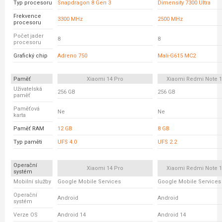
Typ procesoru
Snapdragon 8 Gen 3
Dimensity 7300 Ultra
Frekvence
3300 MHz
2500 MHz
procesoru
Počet jader
8
8
procesoru
Grafický chip
Adreno 750
Mali-G615 MC2
Paměť
Xiaomi 14 Pro
Xiaomi Redmi Note 1
Uživatelská
256 GB
256 GB
paměť
Paměťová
Ne
Ne
karta
Paměť RAM
12 GB
8 GB
Typ paměti
UFS 4.0
UFS 2.2
Operační
Xiaomi 14 Pro
Xiaomi Redmi Note 1
systém
Mobilní služby
Google Mobile Services
Google Mobile Services
Operační
Android
Android
systém
Verze OS
Android 14
Android 14