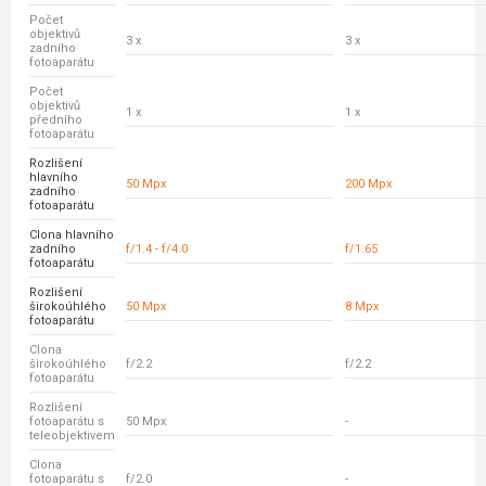
Počet
objektivů
3 x
3 x
zadního
fotoaparátu
Počet
objektivů
1 x
1 x
předního
fotoaparátu
Rozlišení
hlavního
50 Mpx
200 Mpx
zadního
fotoaparátu
Clona hlavního
zadního
f/1.4 - f/4.0
f/1.65
fotoaparátu
Rozlišení
širokoúhlého
50 Mpx
8 Mpx
fotoaparátu
Clona
širokoúhlého
f/2.2
f/2.2
fotoaparátu
Rozlišení
fotoaparátu s
50 Mpx
-
teleobjektivem
Clona
fotoaparátu s
f/2.0
-