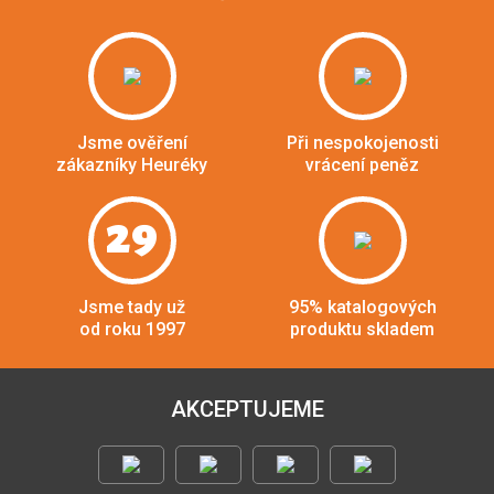
Jsme ověření
Při nespokojenosti
zákazníky Heuréky
vrácení peněz
29
Jsme tady už
95% katalogových
od roku 1997
produktu skladem
AKCEPTUJEME