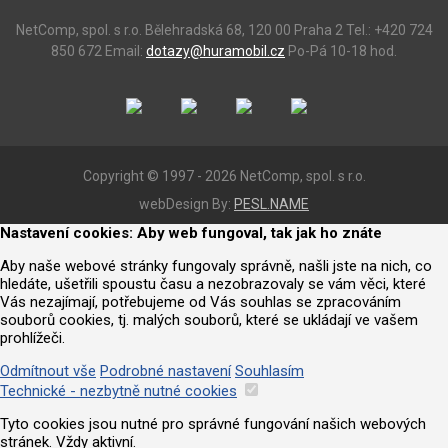
NetComp, spol. s r.o.
Bělehradská 68, 120 00 Praha 2
Tel.: +420 724
850 672
Email:
dotazy@huramobil.cz
Po-Pá 10-18 hod.
Copyright © 1997 - 2026 NetComp, spol. s r.o.
webDesign By:
PESL.NAME
Nastavení cookies: Aby web fungoval, tak jak ho znáte
Aby naše webové stránky fungovaly správně, našli jste na nich, co
hledáte, ušetřili spoustu času a nezobrazovaly se vám věci, které
Vás nezajímají, potřebujeme od Vás souhlas se zpracováním
souborů cookies, tj. malých souborů, které se ukládají ve vašem
prohlížeči.
Odmítnout vše
Podrobné nastavení
Souhlasím
Technické - nezbytně nutné cookies
Tyto cookies jsou nutné pro správné fungování našich webových
stránek. Vždy aktivní.