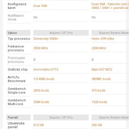
Konfigurace
Dual SIM - Hybridní slot 
Dual SIM
karet
SIM2 / SIM1 + paměťová 
Notifikační
Ne
Ne
dioda
Výkon
Xiaomi 13T Pro
Xiaomi Redmi Note
Typ procesoru
Dimensity 9200+
Helio G99 Ultra
Frekvence
3350 MHz
2200 MHz
procesoru
Počet jader
8
8
procesoru
Grafický chip
Immortalis-G715
Mali-G57 MC2
AnTuTu
1214085 bodů
382881 bodů
Benchmark
Geekbench
2055 bodů
472 bodů
Single-core
Geekbench
5584 bodů
1526 bodů
Multi-core
Paměť
Xiaomi 13T Pro
Xiaomi Redmi Note
Uživatelská
512 GB
256 GB
paměť