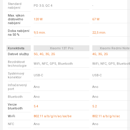
Standard
PD 3.0; QC 4
-
nabíjení
Max. výkon
drátového
120 W
67 W
nabíjení
Doba nabíjení
9,5 min.
22,5 min.
na 50 %
Konektivita
Xiaomi 13T Pro
Xiaomi Redmi Note
Datové služby
5G, 4G, 3G, 2G
4G, 3G, 2G
Bezdrátové
WiFi, NFC, GPS, Bluetooth
WiFi, NFC, GPS, Bluetoot
technologie
Systémový
USB-C
USB-C
konektor
Infračervený
Ano
Ano
port
Bluetooth
Ano
Ano
Verze
5.4
5.2
bluetooth
Wi-Fi
802.11 a/b/g/n/ac/ax/be
802.11 a/b/g/n/ac
NFC
Ano
Ano