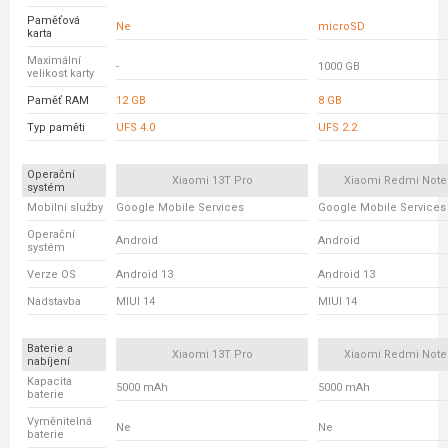
Paměťová
Ne
microSD
karta
Maximální
-
1000 GB
velikost karty
Paměť RAM
12 GB
8 GB
Typ paměti
UFS 4.0
UFS 2.2
Operační
Xiaomi 13T Pro
Xiaomi Redmi Note
systém
Mobilní služby
Google Mobile Services
Google Mobile Services
Operační
Android
Android
systém
Verze OS
Android 13
Android 13
Nadstavba
MIUI 14
MIUI 14
Baterie a
Xiaomi 13T Pro
Xiaomi Redmi Note
nabíjení
Kapacita
5000 mAh
5000 mAh
baterie
Vyměnitelná
Ne
Ne
baterie