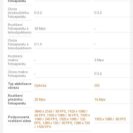
fotoaparátu
Clona
širokoúhlého
f/2.2
f/2.2
fotoaparátu
Rozlišení
fotoaparátu s
50 Mpx
-
teleobjektivem
Clona
fotoaparátu s
f/1.9
-
teleobjektivem
Rozlišení
makro
-
2 Mpx
fotoaparátu
Clona makro
-
f/2.4
fotoaparátu
Typ stabilizace
Optická
OIS
obrazu
Rozlišení
předního
20 Mpx
16 Mpx
fotoaparátu
3840 x 2160 / 30 FPS, 1920 x 1080 /
60 FPS, 1920 x 1080 / 30 FPS, 1920 x
Podporovaná
1080 / 240 FPS, 1920 x 1080 / 120
1920 x 1080 / 30 FPS
rozlišení videa
FPS, 1280 x 720 / 30 FPS, 1280 x 720
/ 1920 FPS