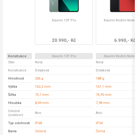
Xiaomi 13T Pro
Xiaomi Redmi Note
20.990,- Kč
6.990,- K
Konstrukce
Xiaomi 13T Pro
Xiaomi Redmi Note
Stav
Nový
Nový
Konstrukce
Dotyková
Dotyková
Hmotnost
206 g
188 g
Výška
162,2 mm
161,1 mm
Šířka
75,7 mm
74,95 mm
Hloubka
8,49 mm
7,98 mm
Odolné
Ano
Ano
(outdoor)
Typ odolnosti
IP68
IP54
Barva
Zelená
Černá