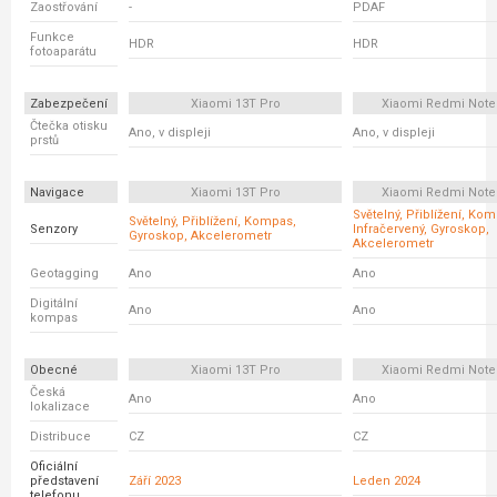
Zaostřování
-
PDAF
Funkce
HDR
HDR
fotoaparátu
Zabezpečení
Xiaomi 13T Pro
Xiaomi Redmi Note
Čtečka otisku
Ano, v displeji
Ano, v displeji
prstů
Navigace
Xiaomi 13T Pro
Xiaomi Redmi Note
Světelný, Přiblížení, Ko
Světelný, Přiblížení, Kompas,
Senzory
Infračervený, Gyroskop,
Gyroskop, Akcelerometr
Akcelerometr
Geotagging
Ano
Ano
Digitální
Ano
Ano
kompas
Obecné
Xiaomi 13T Pro
Xiaomi Redmi Note
Česká
Ano
Ano
lokalizace
Distribuce
CZ
CZ
Oficiální
představení
Září 2023
Leden 2024
telefonu