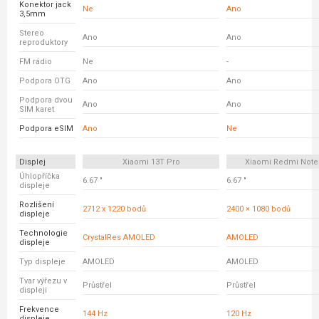
Konektor jack
Ne
Ano
3,5mm
Stereo
Ano
Ano
reproduktory
FM rádio
Ne
-
Podpora OTG
Ano
Ano
Podpora dvou
Ano
Ano
SIM karet
Podpora eSIM
Ano
Ne
Displej
Xiaomi 13T Pro
Xiaomi Redmi Note
Úhlopříčka
6.67 "
6.67 "
displeje
Rozlišení
2712 x 1220 bodů
2400 × 1080 bodů
displeje
Technologie
CrystalRes AMOLED
AMOLED
displeje
Typ displeje
AMOLED
AMOLED
Tvar výřezu v
Průstřel
Průstřel
displeji
Frekvence
144 Hz
120 Hz
displeje