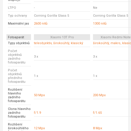
LTPO
-
Ne
Typ ochrany
Corning Gorilla Glass 5
Corning Gorilla Glass 5
Maximální jas
2600 nitů
1300 nitů
Fotoaparát
Xiaomi 13T Pro
Xiaomi Redmi Note
Typy objektivů
teleobjektiv, širokoúhlý, klasický
širokoúhlý, makro, klasi
Počet
objektivů
3 x
3 x
zadního
fotoaparátu
Počet
objektivů
1 x
1 x
předního
fotoaparátu
Rozlišení
hlavního
50 Mpx
200 Mpx
zadního
fotoaparátu
Clona hlavního
zadního
f/1.9
f/1.65
fotoaparátu
Rozlišení
širokoúhlého
12 Mpx
8 Mpx