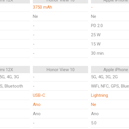
omi 12X
Honor View 10
Apple iPhone
3750 mAh
-
Ne
Ne
-
PD 2.0
-
25 W
-
15 W
-
30 min.
omi 12X
Honor View 10
Apple iPhone
5G, 4G, 3G
-
5G, 4G, 3G, 2G
S, Bluetooth
-
WiFi, NFC, GPS, Blu
USB-C
Lightning
Ano
Ne
Ano
Ano
-
5.0