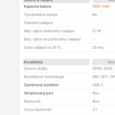
Baterie a nabíjení
Xia
Kapacita baterie
4500 mAh
Vyměnitelná baterie
Ne
Standard nabíjení
-
Max. výkon drátového nabíjení
67 W
Max. výkon bezdrátového nabíjení
-
Doba nabíjení na 50 %
20 min.
Konektivita
Xia
Datové služby
GPRS, EDGE, 
Bezdrátové technologie
WiFi, NFC, GP
Systémový konektor
USB-C
Infračervený port
Ano
Bluetooth
Ano
Verze bluetooth
5.1