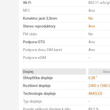
Wi-Fi
802.11 a/b/g
NFC
Ano
Konektor jack 3,5mm
Ne
Stereo reproduktory
Ano
FM rádio
Ne
Podpora OTG
Ano
Podpora dvou SIM karet
Ano
Podpora eSIM
-
Displej
Xia
Úhlopříčka displeje
6.28 "
Rozlišení displeje
2400 x 1080 
Technologie displeje
AMOLED
Typ displeje
-
Poměr velikosti displeje k tělu
89,2 %