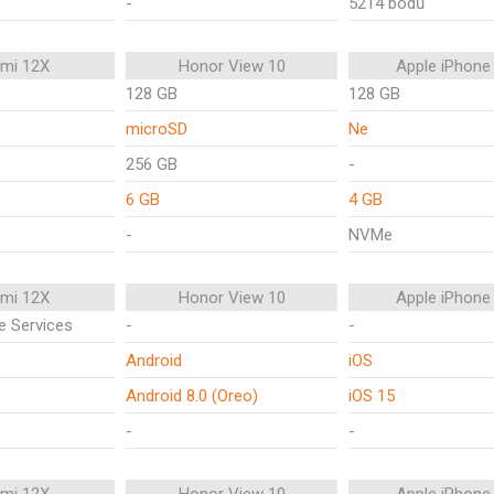
-
5214 bodů
omi 12X
Honor View 10
Apple iPhone
128 GB
128 GB
microSD
Ne
256 GB
-
6 GB
4 GB
-
NVMe
omi 12X
Honor View 10
Apple iPhone
e Services
-
-
Android
iOS
Android 8.0 (Oreo)
iOS 15
-
-