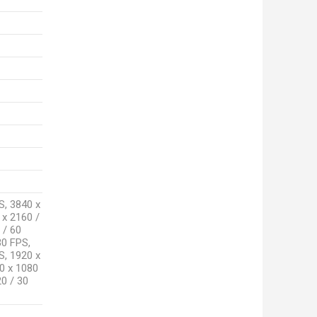
S, 3840 x
 x 2160 /
 / 60
30 FPS,
S, 1920 x
0 x 1080
20 / 30