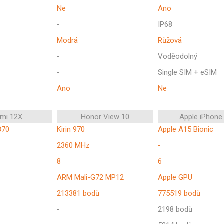
Ne
Ano
-
IP68
Modrá
Růžová
-
Voděodolný
-
Single SIM + eSIM
Ano
Ne
omi 12X
Honor View 10
Apple iPhone
870
Kirin 970
Apple A15 Bionic
2360 MHz
-
8
6
ARM Mali-G72 MP12
Apple GPU
213381 bodů
775519 bodů
-
2198 bodů