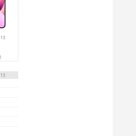
 13
č
 13