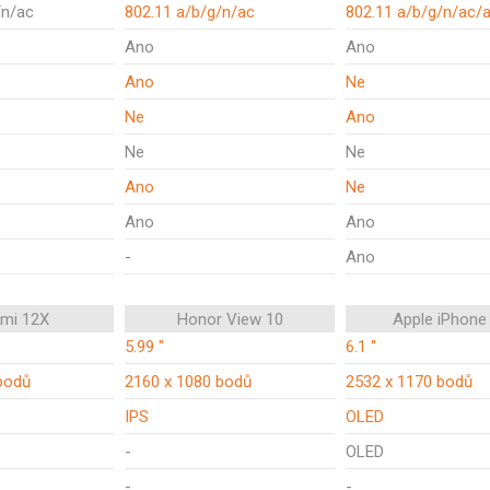
/n/ac
802.11 a/b/g/n/ac
802.11 a/b/g/n/ac/
Ano
Ano
Ano
Ne
Ne
Ano
Ne
Ne
Ano
Ne
Ano
Ano
-
Ano
omi 12X
Honor View 10
Apple iPhone
5.99 "
6.1 "
bodů
2160 x 1080 bodů
2532 x 1170 bodů
IPS
OLED
-
OLED
-
-