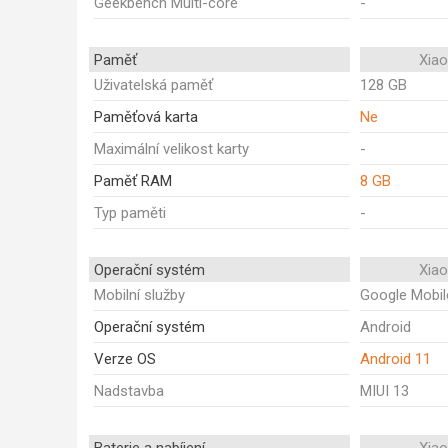
Geekbench Multi-core
-
Paměť
Xia
Uživatelská paměť
128 GB
Paměťová karta
Ne
Maximální velikost karty
-
Paměť RAM
8 GB
Typ paměti
-
Operační systém
Xia
Mobilní služby
Google Mobil
Operační systém
Android
Verze OS
Android 11
Nadstavba
MIUI 13