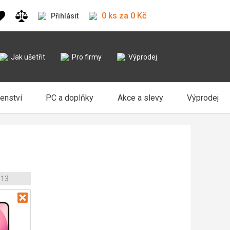
0 ks za 0 Kč
Přihlásit
Jak ušetřit
Pro firmy
Výprodej
šenství
PC a doplňky
Akce a slevy
Výprodej
 13