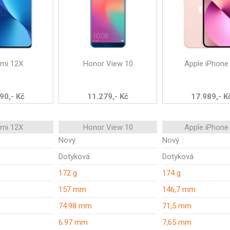
omi 12X
Honor View 10
Apple iPhone
90,- Kč
11.279,- Kč
17.989,- K
omi 12X
Honor View 10
Apple iPhone
Nový
Nový
Dotyková
Dotyková
172 g
174 g
157 mm
146,7 mm
74.98 mm
71,5 mm
6.97 mm
7,65 mm