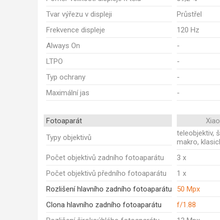
Tvar výřezu v displeji
Průstřel
Frekvence displeje
120 Hz
Always On
-
LTPO
-
Typ ochrany
-
Maximální jas
-
Fotoaparát
Xia
teleobjektiv, 
Typy objektivů
makro, klasic
Počet objektivů zadního fotoaparátu
3 x
Počet objektivů předního fotoaparátu
1 x
Rozlišení hlavního zadního fotoaparátu
50 Mpx
Clona hlavního zadního fotoaparátu
f/1.88