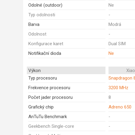
Odolné (outdoor)
Ne
Typ odolnosti
-
Barva
Modrá
Odolnost
-
Konfigurace karet
Dual SIM
Notifikační dioda
Ne
Výkon
Xia
Typ procesoru
Snapdragon 
Frekvence procesoru
3200 MHz
Počet jader procesoru
8
Grafický chip
Adreno 650
AnTuTu Benchmark
-
Geekbench Single-core
-