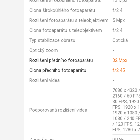
Rozlišení širokoúhlého fotoaparátu
13 Mpx
Clona širokoúhlého fotoaparátu
f/2.4
Rozlišení fotoaparátu s teleobjektivem
5 Mpx
Clona fotoaparátu s teleobjektivem
f/2.4
Typ stabilizace obrazu
Optická
Optický zoom
-
Rozlišení předního fotoaparátu
32 Mpx
Clona předního fotoaparátu
f/2.45
Rozlišení videa
-
7680 x 4320 /
2160 / 60 FPS
30 FPS, 1920
FPS, 1920 x 1
Podporovaná rozlišení videa
1920 x 1080 /
1080 / 240 F
/ 120 FPS, 12
FPS, 1280 x 
Zaostřování
PDAF