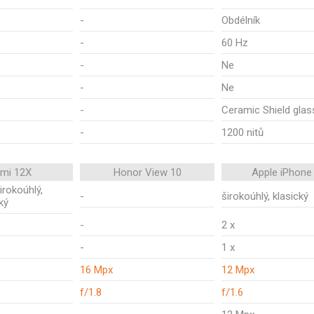
-
Obdélník
-
60 Hz
-
Ne
-
Ne
-
Ceramic Shield glas
-
1200 nitů
omi 12X
Honor View 10
Apple iPhone
širokoúhlý,
-
širokoúhlý, klasický
ký
-
2 x
-
1 x
16 Mpx
12 Mpx
f/1.8
f/1.6