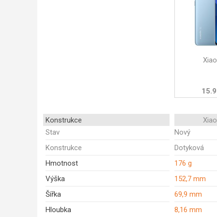
Xia
15.9
Konstrukce
Xia
Stav
Nový
Konstrukce
Dotyková
Hmotnost
176 g
Výška
152,7 mm
Šířka
69,9 mm
Hloubka
8,16 mm