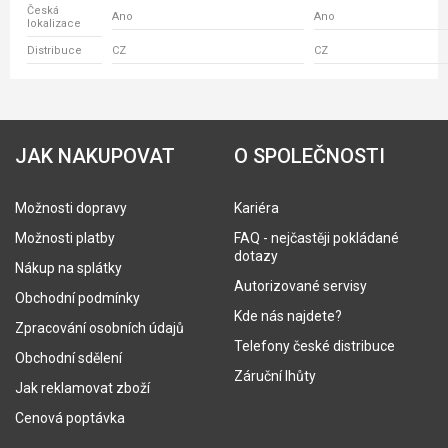
Česká
Ano
Ano
lokalizace
Distribuce
CZ
CZ
JAK NAKUPOVAT
O SPOLEČNOSTI
Možnosti dopravy
Kariéra
Možnosti platby
FAQ - nejčastěji pokládané
dotazy
Nákup na splátky
Autorizované servisy
Obchodní podmínky
Kde nás najdete?
Zpracování osobních údajů
Telefony české distribuce
Obchodní sdělení
Záruční lhůty
Jak reklamovat zboží
Cenová poptávka