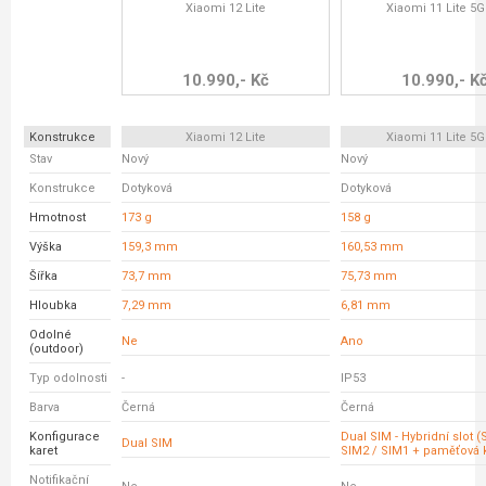
Xiaomi 12 Lite
Xiaomi 11 Lite 5G
10.990,- Kč
10.990,- K
Konstrukce
Xiaomi 12 Lite
Xiaomi 11 Lite 5G
Stav
Nový
Nový
Konstrukce
Dotyková
Dotyková
Hmotnost
173 g
158 g
Výška
159,3 mm
160,53 mm
Šířka
73,7 mm
75,73 mm
Hloubka
7,29 mm
6,81 mm
Odolné
Ne
Ano
(outdoor)
Typ odolnosti
-
IP53
Barva
Černá
Černá
Konfigurace
Dual SIM - Hybridní slot 
Dual SIM
karet
SIM2 / SIM1 + paměťová k
Notifikační