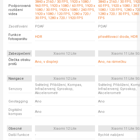
3840 x 2160 / 30 FPS, 1920 x 1080 /
3840 x 2160 / 30 FPS, 1920
Podporovaná
960 FPS, 1920 x 1080 / 60 FPS, 1920 x
60 FPS, 1920 x 1080 / 30 
rozlišení
1080 / 30 FPS, 1920 x 1080 / 240 FPS,
1080 / 120 FPS, 1280 x 72
videa
1920 x 1080 / 120 FPS, 1280 x 720 /
1280 x 720 / 30 FPS, 1280 
30 FPS, 1280 x 720 / 1920 FPS
FPS
Zaostřování
PDAF
PDAF
Funkce
HDR
přisvětlovací dioda, HDR
fotoaparátu
Zabezpečení
Xiaomi 12 Lite
Xiaomi 11 Lite 5G
Čtečka otisku
Ano, v displeji
Ano, na rámečku
prstů
Navigace
Xiaomi 12 Lite
Xiaomi 11 Lite 5G
Světelný, Přiblížení, Kompas,
Světelný, Přiblížení, Kom
Senzory
Infračervený, Gyroskop,
Infračervený, Gyroskop,
Akcelerometr
Akcelerometr
Geotagging
Ano
Ano
Digitální
Ano
Ano
kompas
Obecné
Xiaomi 12 Lite
Xiaomi 11 Lite 5G
Další funkce
-
Rychlé nabíjení