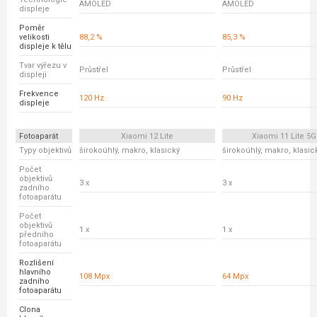
AMOLED
AMOLED
displeje
Poměr
velikosti
88,2 %
85,3 %
displeje k tělu
Tvar výřezu v
Průstřel
Průstřel
displeji
Frekvence
120 Hz
90 Hz
displeje
Fotoaparát
Xiaomi 12 Lite
Xiaomi 11 Lite 5G
Typy objektivů
širokoúhlý, makro, klasický
širokoúhlý, makro, klasic
Počet
objektivů
3 x
3 x
zadního
fotoaparátu
Počet
objektivů
1 x
1 x
předního
fotoaparátu
Rozlišení
hlavního
108 Mpx
64 Mpx
zadního
fotoaparátu
Clona