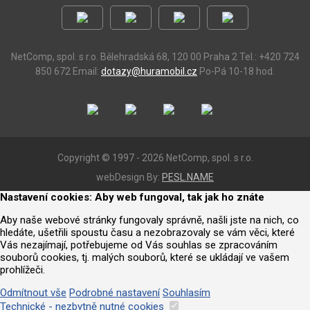
NetComp, spol. s r.o.
Bělehradská 68, 120 00 Praha 2
Tel.: +420 724
850 672
Email:
dotazy@huramobil.cz
Po-Pá 10-18 hod.
Copyright © 1997 - 2026 NetComp, spol. s r.o.
webDesign By:
PESL.NAME
Nastavení cookies: Aby web fungoval, tak jak ho znáte
Aby naše webové stránky fungovaly správně, našli jste na nich, co
hledáte, ušetřili spoustu času a nezobrazovaly se vám věci, které
Vás nezajímají, potřebujeme od Vás souhlas se zpracováním
souborů cookies, tj. malých souborů, které se ukládají ve vašem
prohlížeči.
Odmítnout vše
Podrobné nastavení
Souhlasím
Technické - nezbytně nutné cookies