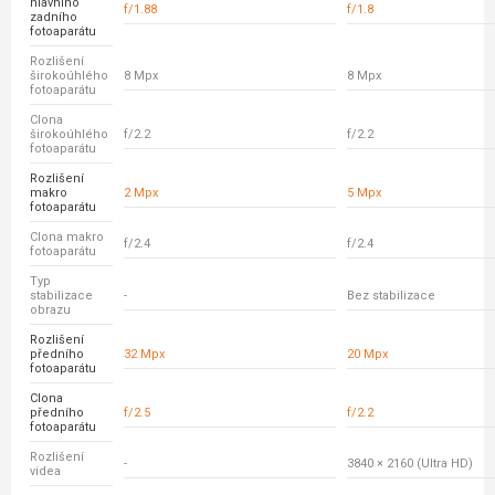
hlavního
f/1.88
f/1.8
zadního
fotoaparátu
Rozlišení
širokoúhlého
8 Mpx
8 Mpx
fotoaparátu
Clona
širokoúhlého
f/2.2
f/2.2
fotoaparátu
Rozlišení
makro
2 Mpx
5 Mpx
fotoaparátu
Clona makro
f/2.4
f/2.4
fotoaparátu
Typ
stabilizace
-
Bez stabilizace
obrazu
Rozlišení
předního
32 Mpx
20 Mpx
fotoaparátu
Clona
předního
f/2.5
f/2.2
fotoaparátu
Rozlišení
-
3840 × 2160 (Ultra HD)
videa