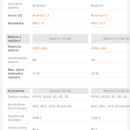
Operační
Android
Android
systém
Verze OS
Android 12
Android 11
Nadstavba
MIUI 13
MIUI 12.5
Baterie a
Xiaomi 12 Lite
Xiaomi 11 Lite 5G
nabíjení
Kapacita
4300 mAh
4250 mAh
baterie
Vyměnitelná
Ne
Ne
baterie
Max. výkon
drátového
67 W
33 W
nabíjení
Konektivita
Xiaomi 12 Lite
Xiaomi 11 Lite 5G
Datové služby
GPRS, EDGE, 5G, 4G, 3G
GPRS, EDGE, 5G, 4G, 3G
Bezdrátové
WiFi, NFC, GPS, Bluetooth
WiFi, NFC, GPS, Bluetoot
technologie
Systémový
USB-C
USB-C
konektor
Infračervený
Ano
Ano