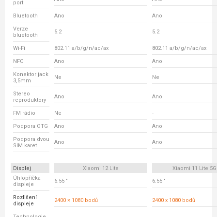
port
Bluetooth
Ano
Ano
Verze
5.2
5.2
bluetooth
Wi-Fi
802.11 a/b/g/n/ac/ax
802.11 a/b/g/n/ac/ax
NFC
Ano
Ano
Konektor jack
Ne
Ne
3,5mm
Stereo
Ano
Ano
reproduktory
FM rádio
Ne
-
Podpora OTG
Ano
Ano
Podpora dvou
Ano
Ano
SIM karet
Displej
Xiaomi 12 Lite
Xiaomi 11 Lite 5G
Úhlopříčka
6.55 "
6.55 "
displeje
Rozlišení
2400 × 1080 bodů
2400 x 1080 bodů
displeje
Technologie