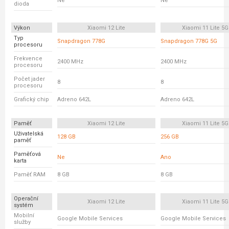
Ne
Ne
dioda
Výkon
Xiaomi 12 Lite
Xiaomi 11 Lite 5G
Typ
Snapdragon 778G
Snapdragon 778G 5G
procesoru
Frekvence
2400 MHz
2400 MHz
procesoru
Počet jader
8
8
procesoru
Grafický chip
Adreno 642L
Adreno 642L
Paměť
Xiaomi 12 Lite
Xiaomi 11 Lite 5G
Uživatelská
128 GB
256 GB
paměť
Paměťová
Ne
Ano
karta
Paměť RAM
8 GB
8 GB
Operační
Xiaomi 12 Lite
Xiaomi 11 Lite 5G
systém
Mobilní
Google Mobile Services
Google Mobile Services
služby