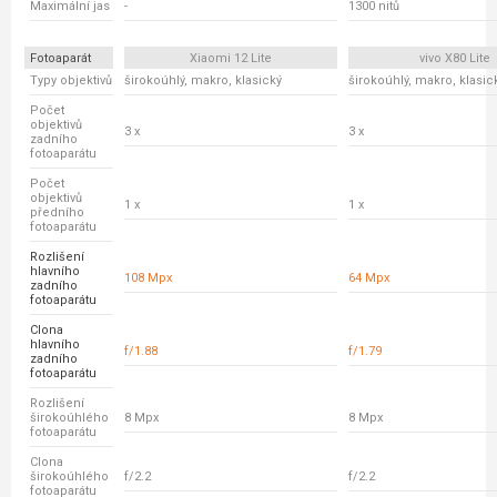
Maximální jas
-
1300 nitů
Fotoaparát
Xiaomi 12 Lite
vivo X80 Lite
Typy objektivů
širokoúhlý, makro, klasický
širokoúhlý, makro, klasic
Počet
objektivů
3 x
3 x
zadního
fotoaparátu
Počet
objektivů
1 x
1 x
předního
fotoaparátu
Rozlišení
hlavního
108 Mpx
64 Mpx
zadního
fotoaparátu
Clona
hlavního
f/1.88
f/1.79
zadního
fotoaparátu
Rozlišení
širokoúhlého
8 Mpx
8 Mpx
fotoaparátu
Clona
širokoúhlého
f/2.2
f/2.2
fotoaparátu