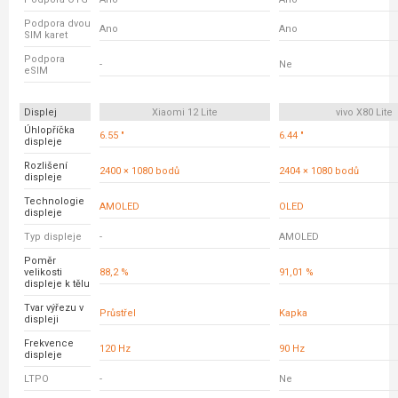
Podpora dvou
Ano
Ano
SIM karet
Podpora
-
Ne
eSIM
Displej
Xiaomi 12 Lite
vivo X80 Lite
Úhlopříčka
6.55 "
6.44 "
displeje
Rozlišení
2400 × 1080 bodů
2404 × 1080 bodů
displeje
Technologie
AMOLED
OLED
displeje
Typ displeje
-
AMOLED
Poměr
velikosti
88,2 %
91,01 %
displeje k tělu
Tvar výřezu v
Průstřel
Kapka
displeji
Frekvence
120 Hz
90 Hz
displeje
LTPO
-
Ne