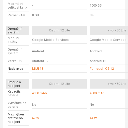
Maximální
-
1000 GB
velikost karty
Paměť RAM
8 GB
8 GB
Operační
Xiaomi 12 Lite
vivo X80 Lite
systém
Mobilní
Google Mobile Services
Google Mobile Services
služby
Operační
Android
Android
systém
Verze OS
Android 12
Android 12
Nadstavba
MIUI 13
Funtouch OS 12
Baterie a
Xiaomi 12 Lite
vivo X80 Lite
nabíjení
Kapacita
4300 mAh
4500 mAh
baterie
Vyměnitelná
Ne
Ne
baterie
Max. výkon
drátového
67 W
44 W
nabíjení