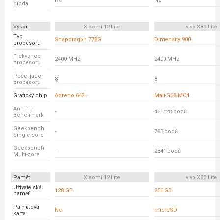
Ne
Ne
dioda
Výkon
Xiaomi 12 Lite
vivo X80 Lite
Typ
Snapdragon 778G
Dimensity 900
procesoru
Frekvence
2400 MHz
2400 MHz
procesoru
Počet jader
8
8
procesoru
Grafický chip
Adreno 642L
Mali-G68 MC4
AnTuTu
-
461428 bodů
Benchmark
Geekbench
-
783 bodů
Single-core
Geekbench
-
2841 bodů
Multi-core
Paměť
Xiaomi 12 Lite
vivo X80 Lite
Uživatelská
128 GB
256 GB
paměť
Paměťová
Ne
microSD
karta