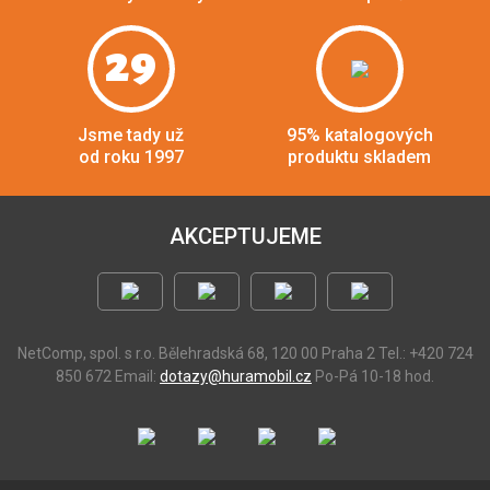
29
Jsme tady už
95% katalogových
od roku 1997
produktu skladem
AKCEPTUJEME
NetComp, spol. s r.o.
Bělehradská 68, 120 00 Praha 2
Tel.: +420 724
850 672
Email:
dotazy@huramobil.cz
Po-Pá 10-18 hod.