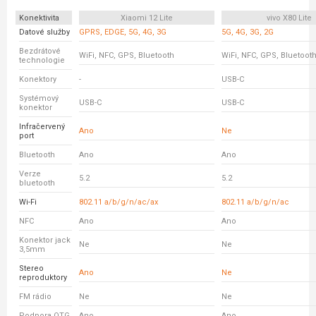
Konektivita
Xiaomi 12 Lite
vivo X80 Lite
Datové služby
GPRS, EDGE, 5G, 4G, 3G
5G, 4G, 3G, 2G
Bezdrátové
WiFi, NFC, GPS, Bluetooth
WiFi, NFC, GPS, Bluetoot
technologie
Konektory
-
USB-C
Systémový
USB-C
USB-C
konektor
Infračervený
Ano
Ne
port
Bluetooth
Ano
Ano
Verze
5.2
5.2
bluetooth
Wi-Fi
802.11 a/b/g/n/ac/ax
802.11 a/b/g/n/ac
NFC
Ano
Ano
Konektor jack
Ne
Ne
3,5mm
Stereo
Ano
Ne
reproduktory
FM rádio
Ne
Ne
Podpora OTG
Ano
Ano