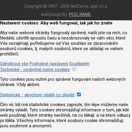
Copyright © 1997 - 2026 NetComp, spol. s r.o.
webDesign By:
PESL.NAME
Nastavení cookies: Aby web fungoval, tak jak ho znáte
Aby naše webové stránky fungovaly správně, našli jste na nich, co
hledáte, ušetřili spoustu času a nezobrazovaly se vám věci, které
Vás nezajímají, potřebujeme od Vás souhlas se zpracováním
souborů cookies, tj. malých souborů, které se ukládají ve vašem
prohlížeči.
Odmítnout vše
Podrobné nastavení
Souhlasím
Technické - nezbytně nutné cookies
Tyto cookies jsou nutné pro správné fungování našich webových
stránek. Vždy aktivní.
Statistické - abychom věděli co zlepšit
Čím víc lidí má statistické cookies zapnuté, tím lépe můžeme naše
stránky vyladit. Tyto cookies shromažďují informace o tom, jak lidé
web používají, které stránky navštívili, na co klikají. a na které odkazy
jsi klikla. Všechny informace, které soubory cookie shromažďují,
jsou souhrnné a anonymní.