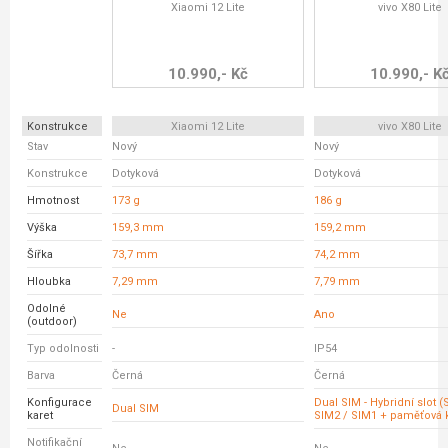
Xiaomi 12 Lite
vivo X80 Lite
10.990,- Kč
10.990,- K
Konstrukce
Xiaomi 12 Lite
vivo X80 Lite
Stav
Nový
Nový
Konstrukce
Dotyková
Dotyková
Hmotnost
173 g
186 g
Výška
159,3 mm
159,2 mm
Šířka
73,7 mm
74,2 mm
Hloubka
7,29 mm
7,79 mm
Odolné
Ne
Ano
(outdoor)
Typ odolnosti
-
IP54
Barva
Černá
Černá
Konfigurace
Dual SIM - Hybridní slot 
Dual SIM
karet
SIM2 / SIM1 + paměťová 
Notifikační