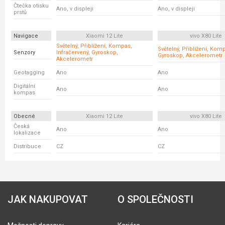
Čtečka otisku
Ano, v displeji
Ano, v displeji
prstů
Navigace
Xiaomi 12 Lite
vivo X80 Lite
Světelný, Přiblížení, Kompas,
Světelný, Přiblížení, Kom
Senzory
Infračervený, Gyroskop,
Gyroskop, Akcelerometr
Akcelerometr
Geotagging
Ano
Ano
Digitální
Ano
Ano
kompas
Obecné
Xiaomi 12 Lite
vivo X80 Lite
Česká
Ano
Ano
lokalizace
Distribuce
CZ
CZ
JAK NAKUPOVAT
O SPOLEČNOSTI