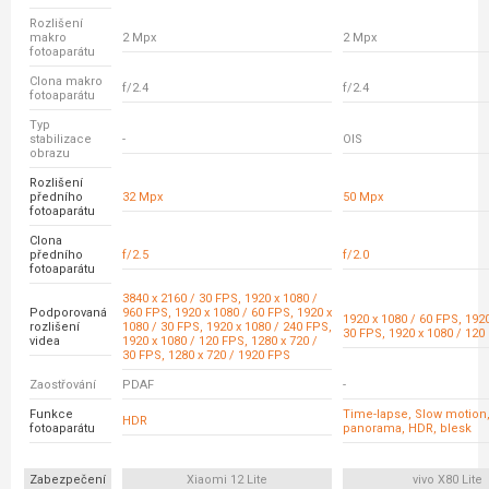
Rozlišení
makro
2 Mpx
2 Mpx
fotoaparátu
Clona makro
f/2.4
f/2.4
fotoaparátu
Typ
stabilizace
-
OIS
obrazu
Rozlišení
předního
32 Mpx
50 Mpx
fotoaparátu
Clona
předního
f/2.5
f/2.0
fotoaparátu
3840 x 2160 / 30 FPS, 1920 x 1080 /
Podporovaná
960 FPS, 1920 x 1080 / 60 FPS, 1920 x
1920 x 1080 / 60 FPS, 1920
rozlišení
1080 / 30 FPS, 1920 x 1080 / 240 FPS,
30 FPS, 1920 x 1080 / 120
videa
1920 x 1080 / 120 FPS, 1280 x 720 /
30 FPS, 1280 x 720 / 1920 FPS
Zaostřování
PDAF
-
Funkce
Time-lapse, Slow motion, 
HDR
fotoaparátu
panorama, HDR, blesk
Zabezpečení
Xiaomi 12 Lite
vivo X80 Lite