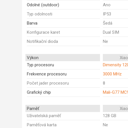
Odolné (outdoor)
Ano
Typ odolnosti
IP53
Barva
Šedá
Konfigurace karet
Dual SIM
Notifikační dioda
Ne
Výkon
Xia
Typ procesoru
Dimensity 12
Frekvence procesoru
3000 MHz
Počet jader procesoru
8
Grafický chip
Mali-G77 MC
Paměť
Xia
Uživatelská paměť
128 GB
Paměťová karta
Ne