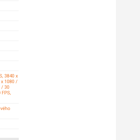
S, 3840 x
 x 1080 /
 / 30
0 FPS,
ového