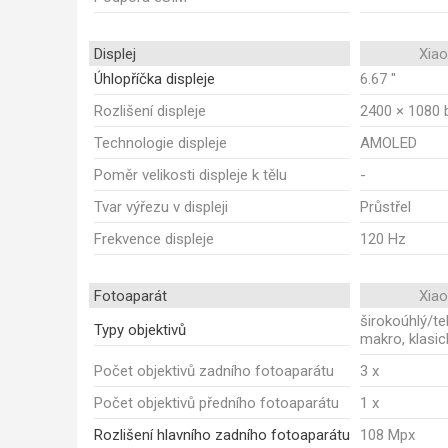
Displej
Xia
Úhlopříčka displeje
6.67 "
Rozlišení displeje
2400 × 1080 
Technologie displeje
AMOLED
Poměr velikosti displeje k tělu
-
Tvar výřezu v displeji
Průstřel
Frekvence displeje
120 Hz
Fotoaparát
Xia
širokoúhlý/tel
Typy objektivů
makro, klasic
Počet objektivů zadního fotoaparátu
3 x
Počet objektivů předního fotoaparátu
1 x
Rozlišení hlavního zadního fotoaparátu
108 Mpx