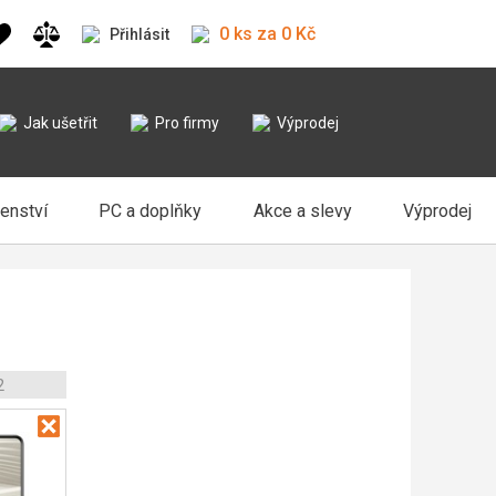
0 ks za 0 Kč
Přihlásit
Jak ušetřit
Pro firmy
Výprodej
šenství
PC a doplňky
Akce a slevy
Výprodej
2