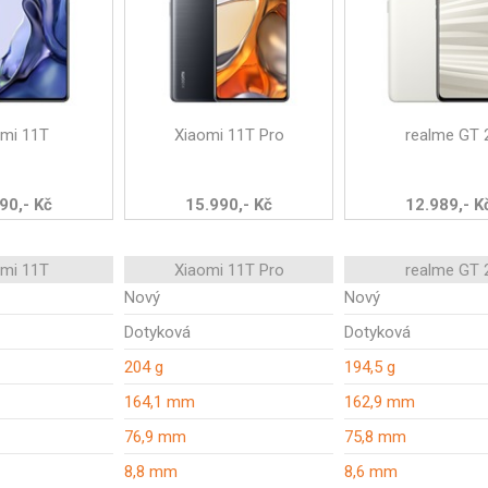
omi 11T
Xiaomi 11T Pro
realme GT 
90,- Kč
15.990,- Kč
12.989,- K
omi 11T
Xiaomi 11T Pro
realme GT 
Nový
Nový
Dotyková
Dotyková
204 g
194,5 g
164,1 mm
162,9 mm
76,9 mm
75,8 mm
8,8 mm
8,6 mm