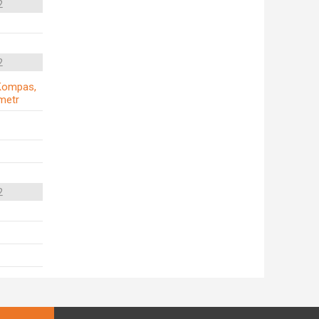
2
2
, Kompas,
metr
2