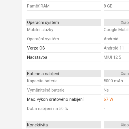
Paměť RAM
8 GB
Operační systém
Xia
Mobilní služby
Google Mobil
Operační systém
Android
Verze OS
Android 11
Nadstavba
MIUI 12.5
Baterie a nabíjení
Xia
Kapacita baterie
5000 mAh
Vyměnitelná baterie
Ne
Max. výkon drátového nabíjení
67 W
Doba nabíjení na 50 %
-
Konektivita
Xia