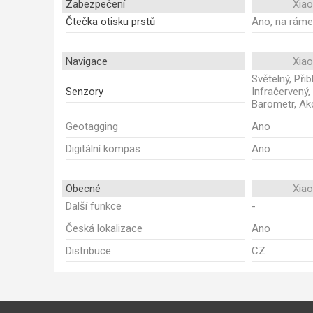
Zabezpečení
Xia
Čtečka otisku prstů
Ano, na rám
Navigace
Xia
Světelný, Při
Senzory
Infračervený,
Barometr, Ak
Geotagging
Ano
Digitální kompas
Ano
Obecné
Xia
Další funkce
-
Česká lokalizace
Ano
Distribuce
CZ