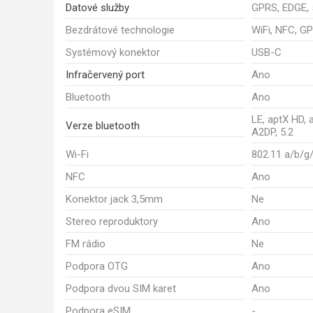
Datové služby
GPRS, EDGE, 
Bezdrátové technologie
WiFi, NFC, GP
Systémový konektor
USB-C
Infračervený port
Ano
Bluetooth
Ano
LE, aptX HD, 
Verze bluetooth
A2DP, 5.2
Wi-Fi
802.11 a/b/g
NFC
Ano
Konektor jack 3,5mm
Ne
Stereo reproduktory
Ano
FM rádio
Ne
Podpora OTG
Ano
Podpora dvou SIM karet
Ano
Podpora eSIM
-