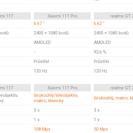
omi 11T
Xiaomi 11T Pro
realme GT 
6.67 "
6.62 "
bodů
2400 × 1080 bodů
2400 × 1080 bodů
AMOLED
AMOLED
-
92,6 %
Průstřel
Průstřel
120 Hz
120 Hz
omi 11T
Xiaomi 11T Pro
realme GT 
eobjektiv,
širokoúhlý/teleobjektiv,
širokoúhlý, makro, k
ký
makro, klasický
3 x
3 x
1 x
1 x
108 Mpx
50 Mpx