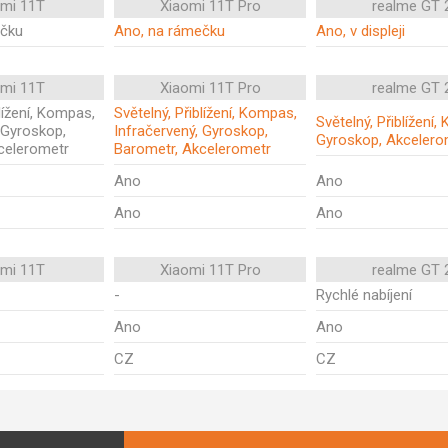
omi 11T
Xiaomi 11T Pro
realme GT 
ečku
Ano, na rámečku
Ano, v displeji
omi 11T
Xiaomi 11T Pro
realme GT 
blížení, Kompas,
Světelný, Přiblížení, Kompas,
Světelný, Přiblížení
 Gyroskop,
Infračervený, Gyroskop,
Gyroskop, Akcelero
celerometr
Barometr, Akcelerometr
Ano
Ano
Ano
Ano
omi 11T
Xiaomi 11T Pro
realme GT 
-
Rychlé nabíjení
Ano
Ano
CZ
CZ