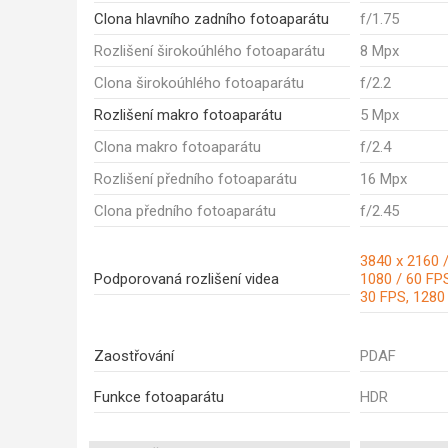
Clona hlavního zadního fotoaparátu
f/1.75
Rozlišení širokoúhlého fotoaparátu
8 Mpx
Clona širokoúhlého fotoaparátu
f/2.2
Rozlišení makro fotoaparátu
5 Mpx
Clona makro fotoaparátu
f/2.4
Rozlišení předního fotoaparátu
16 Mpx
Clona předního fotoaparátu
f/2.45
3840 x 2160 /
Podporovaná rozlišení videa
1080 / 60 FPS
30 FPS, 1280
Zaostřování
PDAF
Funkce fotoaparátu
HDR