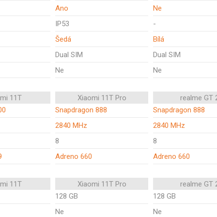
Ano
Ne
IP53
-
Šedá
Bílá
Dual SIM
Dual SIM
Ne
Ne
omi 11T
Xiaomi 11T Pro
realme GT 
00
Snapdragon 888
Snapdragon 888
2840 MHz
2840 MHz
8
8
9
Adreno 660
Adreno 660
omi 11T
Xiaomi 11T Pro
realme GT 
128 GB
128 GB
Ne
Ne