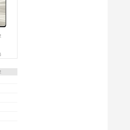
2
č
2