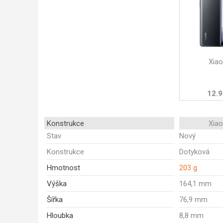
Xia
12.9
Konstrukce
Xia
Stav
Nový
Konstrukce
Dotyková
Hmotnost
203 g
Výška
164,1 mm
Šířka
76,9 mm
Hloubka
8,8 mm