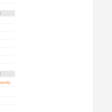
2
2
lasický