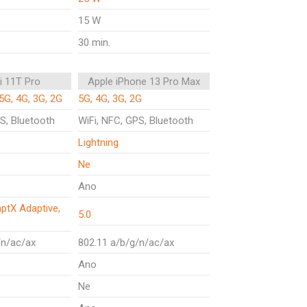
15 W
30 min.
i 11T Pro
Apple iPhone 13 Pro Max
5G, 4G, 3G, 2G
5G, 4G, 3G, 2G
S, Bluetooth
WiFi, NFC, GPS, Bluetooth
Lightning
Ne
Ano
aptX Adaptive,
5.0
/n/ac/ax
802.11 a/b/g/n/ac/ax
Ano
Ne