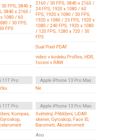
2160 / 30 FPS, 3840 x 2160 /
 30 FPS, 3840 x
24 FPS, 1920 x 1080 / 60
, 3840 x 2160 /
FPS, 1920 x 1080 / 30 FPS,
x 1080 / 60
1920 x 1080 / 25 FPS, 1920 x
080 / 30 FPS,
1080 / 240 FPS, 1920 x 1080
 30 FPS
/ 120 FPS, 1280 x 720 / 30
FPS
Dual Pixel PDAF
video v kodeku ProRes, HDR,
focení v RAW
i 11T Pro
Apple iPhone 13 Pro Max
ečku
Ne
i 11T Pro
Apple iPhone 13 Pro Max
blížení, Kompas,
Světelný, Přiblížení, LiDAR
 Gyroskop,
skener, Gyroskop, Face ID,
celerometr
Barometr, Akcelerometr
Ano