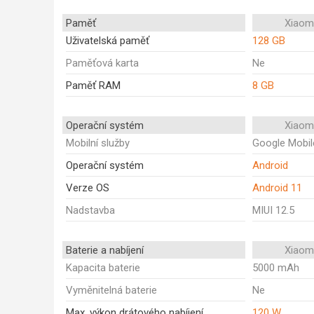
Paměť
Xiaom
Uživatelská paměť
128 GB
Paměťová karta
Ne
Paměť RAM
8 GB
Operační systém
Xiaom
Mobilní služby
Google Mobil
Operační systém
Android
Verze OS
Android 11
Nadstavba
MIUI 12.5
Baterie a nabíjení
Xiaom
Kapacita baterie
5000 mAh
Vyměnitelná baterie
Ne
Max. výkon drátového nabíjení
120 W