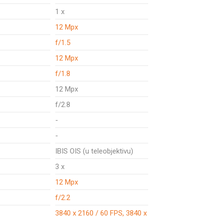
1 x
12 Mpx
f/1.5
12 Mpx
f/1.8
12 Mpx
f/2.8
-
-
IBIS OIS (u teleobjektivu)
3 x
12 Mpx
f/2.2
3840 x 2160 / 60 FPS, 3840 x