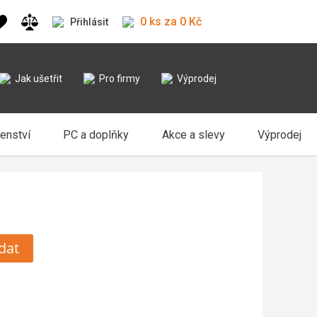
0 ks za 0 Kč
Přihlásit
Jak ušetřit
Pro firmy
Výprodej
šenství
PC a doplňky
Akce a slevy
Výprodej
dat