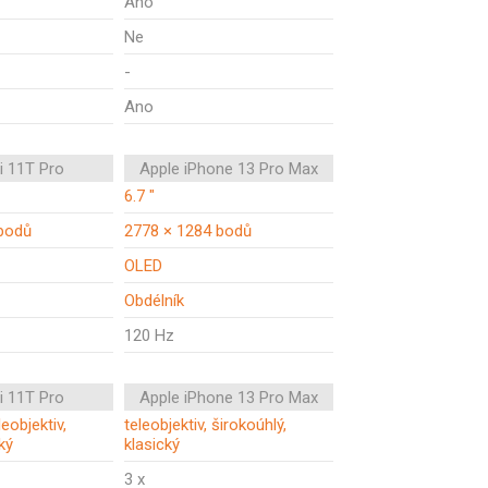
Ano
Ne
-
Ano
i 11T Pro
Apple iPhone 13 Pro Max
6.7 "
bodů
2778 × 1284 bodů
OLED
Obdélník
120 Hz
i 11T Pro
Apple iPhone 13 Pro Max
eobjektiv,
teleobjektiv, širokoúhlý,
ký
klasický
3 x