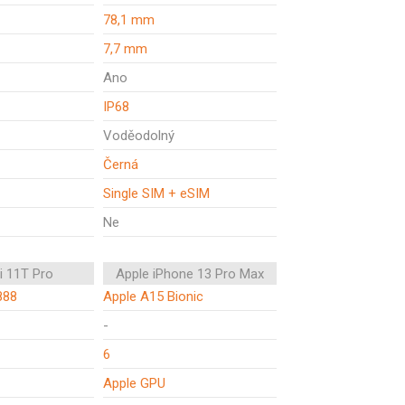
78,1 mm
7,7 mm
Ano
IP68
Voděodolný
Černá
Single SIM + eSIM
Ne
i 11T Pro
Apple iPhone 13 Pro Max
888
Apple A15 Bionic
-
6
Apple GPU