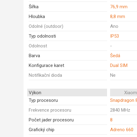
Šířka
76,9 mm
Hloubka
8,8 mm
Odolné (outdoor)
Ano
Typ odolnosti
IP53
Odolnost
-
Barva
Šedá
Konfigurace karet
Dual SIM
Notifikační dioda
Ne
Výkon
Xiaom
Typ procesoru
Snapdragon 
Frekvence procesoru
2840 MHz
Počet jader procesoru
8
Grafický chip
Adreno 660