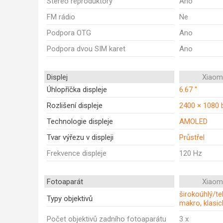
Stereo reproduktory
Ano
FM rádio
Ne
Podpora OTG
Ano
Podpora dvou SIM karet
Ano
Displej
Xiaom
Úhlopříčka displeje
6.67 "
Rozlišení displeje
2400 × 1080 
Technologie displeje
AMOLED
Tvar výřezu v displeji
Průstřel
Frekvence displeje
120 Hz
Fotoaparát
Xiaom
širokoúhlý/tel
Typy objektivů
makro, klasic
Počet objektivů zadního fotoaparátu
3 x