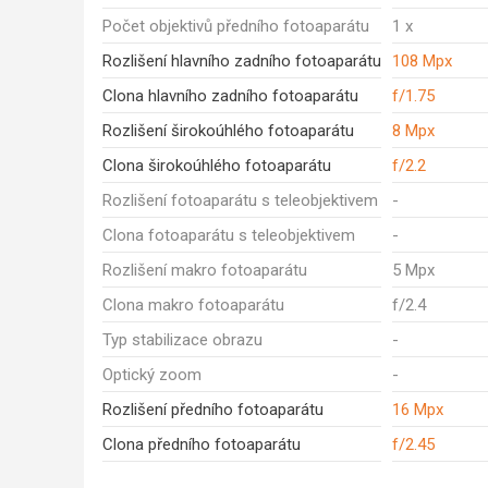
Počet objektivů předního fotoaparátu
1 x
Rozlišení hlavního zadního fotoaparátu
108 Mpx
Clona hlavního zadního fotoaparátu
f/1.75
Rozlišení širokoúhlého fotoaparátu
8 Mpx
Clona širokoúhlého fotoaparátu
f/2.2
Rozlišení fotoaparátu s teleobjektivem
-
Clona fotoaparátu s teleobjektivem
-
Rozlišení makro fotoaparátu
5 Mpx
Clona makro fotoaparátu
f/2.4
Typ stabilizace obrazu
-
Optický zoom
-
Rozlišení předního fotoaparátu
16 Mpx
Clona předního fotoaparátu
f/2.45