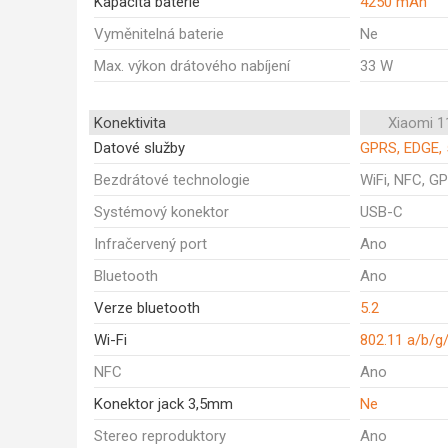
Kapacita baterie
4250 mAh
Vyměnitelná baterie
Ne
Max. výkon drátového nabíjení
33 W
Konektivita
Xiaomi 1
Datové služby
GPRS, EDGE, 
Bezdrátové technologie
WiFi, NFC, GP
Systémový konektor
USB-C
Infračervený port
Ano
Bluetooth
Ano
Verze bluetooth
5.2
Wi-Fi
802.11 a/b/g
NFC
Ano
Konektor jack 3,5mm
Ne
Stereo reproduktory
Ano