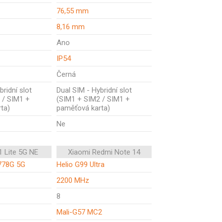
76,55 mm
8,16 mm
Ano
IP54
Černá
bridní slot
Dual SIM - Hybridní slot
 / SIM1 +
(SIM1 + SIM2 / SIM1 +
ta)
paměťová karta)
Ne
1 Lite 5G NE
Xiaomi Redmi Note 14
778G 5G
Helio G99 Ultra
2200 MHz
8
Mali-G57 MC2