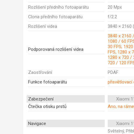
Rozlišení předního fotoaparátu
20 Mpx
Clona předního fotoaparátu
f/2.2
Rozlišení videa
3840 × 2160 (
3840 x 2160 /
1080 / 60 FPS
30 FPS, 1920
Podporovaná rozlišení videa
FPS, 1280 x 7
1280 x 720 / 
720 / 120 FP
Zaostřování
PDAF
Funkce fotoaparátu
přisvětlovací
Zabezpečení
Xiaomi 1
Čtečka otisku prstů
Ano, na rám
Navigace
Xiaomi 1
Světelný, Při