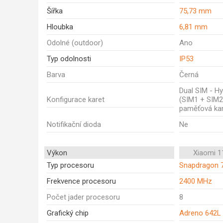
Šířka
75,73 mm
Hloubka
6,81 mm
Odolné (outdoor)
Ano
Typ odolnosti
IP53
Barva
Černá
Dual SIM - Hy
Konfigurace karet
(SIM1 + SIM2
paměťová kar
Notifikační dioda
Ne
Výkon
Xiaomi 1
Typ procesoru
Snapdragon 
Frekvence procesoru
2400 MHz
Počet jader procesoru
8
Grafický chip
Adreno 642L