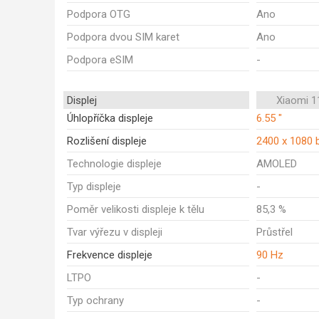
Podpora OTG
Ano
Podpora dvou SIM karet
Ano
Podpora eSIM
-
Displej
Xiaomi 1
Úhlopříčka displeje
6.55 "
Rozlišení displeje
2400 x 1080 
Technologie displeje
AMOLED
Typ displeje
-
Poměr velikosti displeje k tělu
85,3 %
Tvar výřezu v displeji
Průstřel
Frekvence displeje
90 Hz
LTPO
-
Typ ochrany
-