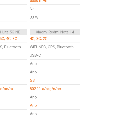
5500 mAh
Ne
33 W
1 Lite 5G NE
Xiaomi Redmi Note 14
5G, 4G, 3G
4G, 3G, 2G
S, Bluetooth
WiFi, NFC, GPS, Bluetooth
USB-C
Ano
Ano
5.3
/n/ac/ax
802.11 a/b/g/n/ac
Ano
Ano
Ano