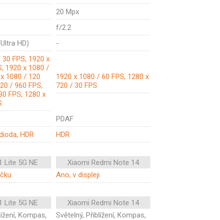
20 Mpx
f/2.2
Ultra HD)
-
 30 FPS, 1920 x
, 1920 x 1080 /
 x 1080 / 120
1920 x 1080 / 60 FPS, 1280 x
20 / 960 FPS,
720 / 30 FPS
30 FPS, 1280 x
S
PDAF
 dioda, HDR
HDR
1 Lite 5G NE
Xiaomi Redmi Note 14
ečku
Ano, v displeji
1 Lite 5G NE
Xiaomi Redmi Note 14
blížení, Kompas,
Světelný, Přiblížení, Kompas,