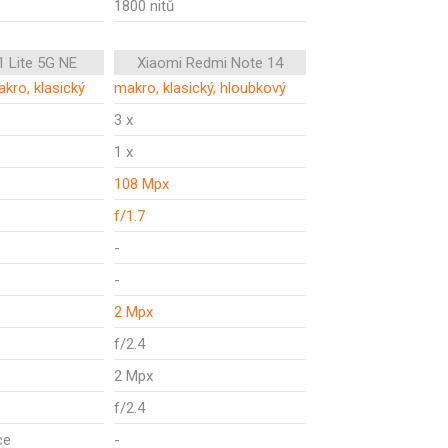
1800 nitů
1 Lite 5G NE
Xiaomi Redmi Note 14
akro, klasický
makro, klasický, hloubkový
3 x
1 x
108 Mpx
f/1.7
-
-
2 Mpx
f/2.4
2 Mpx
f/2.4
ce
-