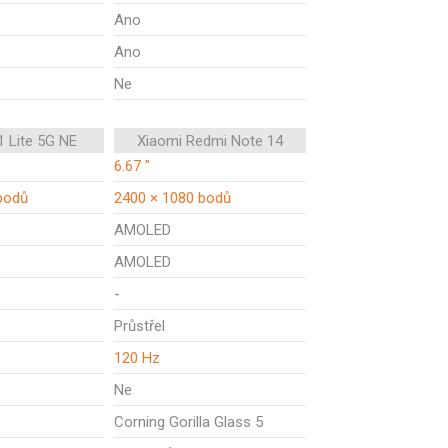
Ano
Ano
Ne
1 Lite 5G NE
Xiaomi Redmi Note 14
6.67 "
bodů
2400 × 1080 bodů
AMOLED
AMOLED
-
Průstřel
120 Hz
Ne
Corning Gorilla Glass 5