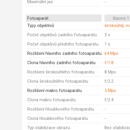
Maximální jas
-
Fotoaparát
Xiaomi 1
Typy objektivů
širokoúhlý, m
Počet objektivů zadního fotoaparátu
3 x
Počet objektivů předního fotoaparátu
1 x
Rozlišení hlavního zadního fotoaparátu
64 Mpx
Clona hlavního zadního fotoaparátu
f/1.8
Rozlišení širokoúhlého fotoaparátu
8 Mpx
Clona širokoúhlého fotoaparátu
f/2.2
Rozlišení makro fotoaparátu
5 Mpx
Clona makro fotoaparátu
f/2.4
Rozlišení hloubkového fotoaparátu
-
Clona hloubkového fotoaparátu
-
Typ stabilizace obrazu
Bez stabiliza