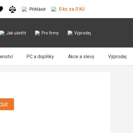
0 ks za 0 Kč
Přihlásit
Jak ušetřit
Pro firmy
Výprodej
šenství
PC a doplňky
Akce a slevy
Výprodej
dat