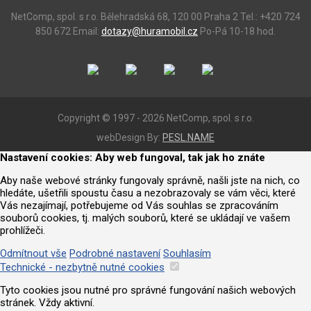
NetComp, spol. s r.o.
Bělehradská 68, 120 00 Praha 2
Tel.: +420 724
850 672
Email:
dotazy@huramobil.cz
Po-Pá 10-18 hod.
Copyright © 1997 - 2026 NetComp, spol. s r.o.
webDesign By:
PESL.NAME
Nastavení cookies: Aby web fungoval, tak jak ho znáte
Aby naše webové stránky fungovaly správně, našli jste na nich, co
hledáte, ušetřili spoustu času a nezobrazovaly se vám věci, které
Vás nezajímají, potřebujeme od Vás souhlas se zpracováním
souborů cookies, tj. malých souborů, které se ukládají ve vašem
prohlížeči.
Odmítnout vše
Podrobné nastavení
Souhlasím
Technické - nezbytně nutné cookies
Tyto cookies jsou nutné pro správné fungování našich webových
stránek. Vždy aktivní.