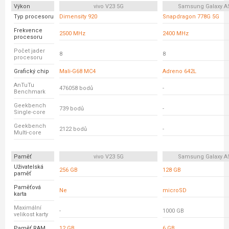
Výkon
vivo V23 5G
Samsung Galaxy A
Typ procesoru
Dimensity 920
Snapdragon 778G 5G
Frekvence
2500 MHz
2400 MHz
procesoru
Počet jader
8
8
procesoru
Grafický chip
Mali-G68 MC4
Adreno 642L
AnTuTu
476058 bodů
-
Benchmark
Geekbench
739 bodů
-
Single-core
Geekbench
2122 bodů
-
Multi-core
Paměť
vivo V23 5G
Samsung Galaxy A
Uživatelská
256 GB
128 GB
paměť
Paměťová
Ne
microSD
karta
Maximální
-
1000 GB
velikost karty
Paměť RAM
12 GB
6 GB