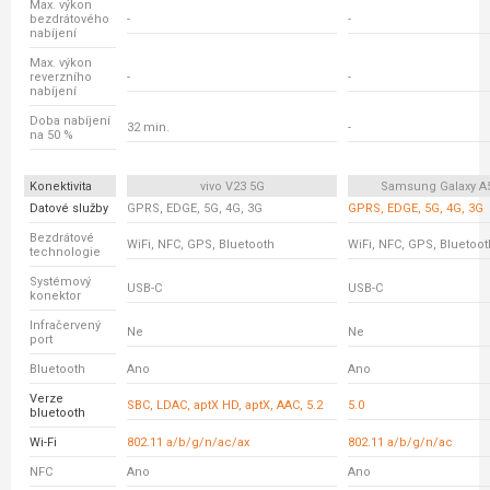
Max. výkon
bezdrátového
-
-
nabíjení
Max. výkon
reverzního
-
-
nabíjení
Doba nabíjení
32 min.
-
na 50 %
Konektivita
vivo V23 5G
Samsung Galaxy A
Datové služby
GPRS, EDGE, 5G, 4G, 3G
GPRS, EDGE, 5G, 4G, 3G
Bezdrátové
WiFi, NFC, GPS, Bluetooth
WiFi, NFC, GPS, Bluetoot
technologie
Systémový
USB-C
USB-C
konektor
Infračervený
Ne
Ne
port
Bluetooth
Ano
Ano
Verze
SBC, LDAC, aptX HD, aptX, AAC, 5.2
5.0
bluetooth
Wi-Fi
802.11 a/b/g/n/ac/ax
802.11 a/b/g/n/ac
NFC
Ano
Ano