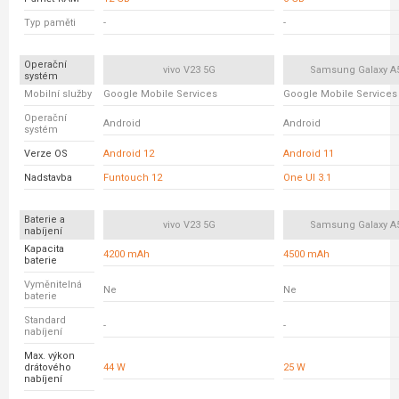
Typ paměti
-
-
Operační
vivo V23 5G
Samsung Galaxy A
systém
Mobilní služby
Google Mobile Services
Google Mobile Services
Operační
Android
Android
systém
Verze OS
Android 12
Android 11
Nadstavba
Funtouch 12
One UI 3.1
Baterie a
vivo V23 5G
Samsung Galaxy A
nabíjení
Kapacita
4200 mAh
4500 mAh
baterie
Vyměnitelná
Ne
Ne
baterie
Standard
-
-
nabíjení
Max. výkon
drátového
44 W
25 W
nabíjení