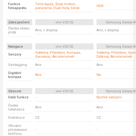
Funkce
Time-lapse, Slow motion,
HDR
fotoaparátu
panorama, Dual View, blesk
Zabezpečení
vivo V23 5G
Samsung Galaxy A
Čtečka otisku
Ano, v displeji
Ano, v displeji
prstů
Navigace
vivo V23 5G
Samsung Galaxy A
Světelný, Přiblížení, Kompas,
Světelný, Přiblížení, Gyr
Senzory
Gyroskop, Akcelerometr
Dálkový, Akcelerometr
Geotagging
Ano
Ano
Digitální
Ano
Ne
kompas
Obecné
vivo V23 5G
Samsung Galaxy A
Další funkce
-
Rychlé nabíjení
Česká
Ano
Ano
lokalizace
Distribuce
CZ
CZ
Oficiální
představení
-
-
telefonu