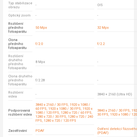
Typ stabilizace
-
OIS
obrazu
Optický zoom
-
-
Rozlišení
předního
50 Mpx
32 Mpx
fotoaparátu
Clona
předního
f/2.0
f/2.2
fotoaparátu
Rozlišení
druhého
8 Mpx
-
předního
fotoaparátu
Clona druhého
předního
f/2.28
-
fotoaparátu
Rozlišení
-
3840 × 2160 (Ultra HD)
videa
3840 x 2160 / 30 FPS, 1920 x 1080 /
60 FPS, 1920 x 1080 / 30 FPS, 1920 x
Podporovaná
3840 x 2160 / 30 FPS, 192
1080 / 120 FPS, 1280 x 720 / 60 FPS,
rozlišení videa
30 FPS, 1920 x 1080 / 12
1280 x 720 / 30 FPS, 1280 x 720 / 240
FPS, 1280 x 720 / 120 FPS
Ostření detekcí fázovéh
Zaostřování
PDAF
(PDAF)