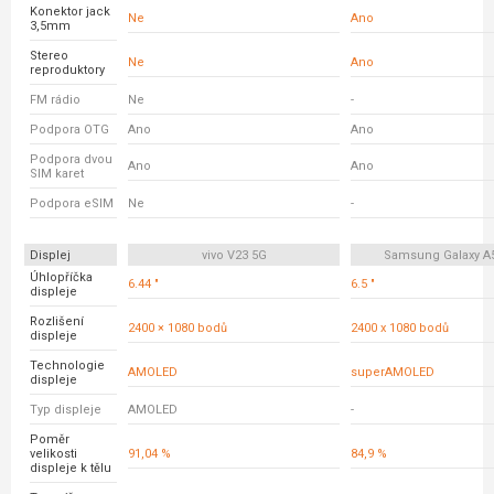
Konektor jack
Ne
Ano
3,5mm
Stereo
Ne
Ano
reproduktory
FM rádio
Ne
-
Podpora OTG
Ano
Ano
Podpora dvou
Ano
Ano
SIM karet
Podpora eSIM
Ne
-
Displej
vivo V23 5G
Samsung Galaxy A
Úhlopříčka
6.44 "
6.5 "
displeje
Rozlišení
2400 × 1080 bodů
2400 x 1080 bodů
displeje
Technologie
AMOLED
superAMOLED
displeje
Typ displeje
AMOLED
-
Poměr
velikosti
91,04 %
84,9 %
displeje k tělu