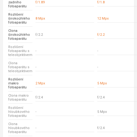
zadního
f/1.89
f/1.8
fotoaparátu
Rozlišení
širokoúhlého
8 Mpx
12 Mpx
fotoaparátu
Clona
širokoúhlého
f/2.2
f/2.2
fotoaparátu
Rozlišení
fotoaparátu s
-
-
teleobjektivem
Clona
fotoaparátu s
-
-
teleobjektivem
Rozlišení
makro
2 Mpx
5 Mpx
fotoaparátu
Clona makro
f/2.4
f/2.4
fotoaparátu
Rozlišení
hloubkového
-
5 Mpx
fotoaparátu
Clona
hloubkového
-
f/2.4
fotoaparátu