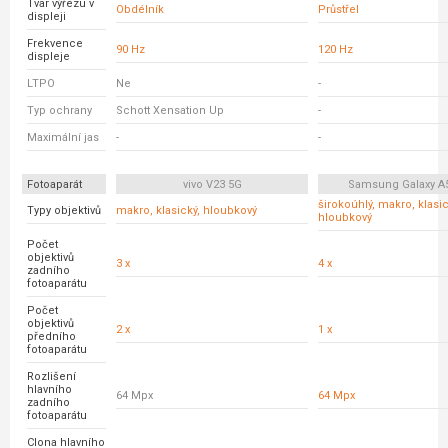
Tvar výřezu v
Obdélník
Průstřel
displeji
Frekvence
90 Hz
120 Hz
displeje
LTPO
Ne
-
Typ ochrany
Schott Xensation Up
-
Maximální jas
-
-
Fotoaparát
vivo V23 5G
Samsung Galaxy A
širokoúhlý, makro, klasic
Typy objektivů
makro, klasický, hloubkový
hloubkový
Počet
objektivů
3 x
4 x
zadního
fotoaparátu
Počet
objektivů
2 x
1 x
předního
fotoaparátu
Rozlišení
hlavního
64 Mpx
64 Mpx
zadního
fotoaparátu
Clona hlavního