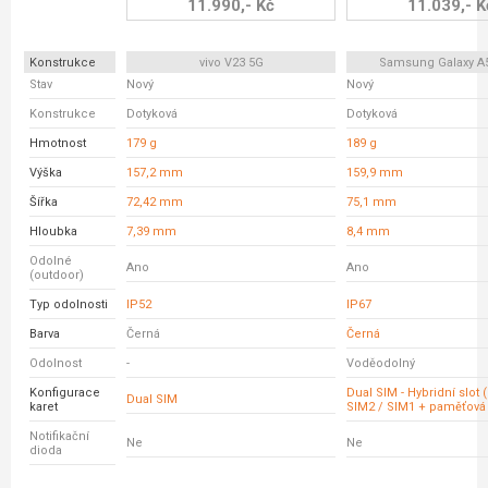
11.990,- Kč
11.039,- K
Konstrukce
vivo V23 5G
Samsung Galaxy A
Stav
Nový
Nový
Konstrukce
Dotyková
Dotyková
Hmotnost
179 g
189 g
Výška
157,2 mm
159,9 mm
Šířka
72,42 mm
75,1 mm
Hloubka
7,39 mm
8,4 mm
Odolné
Ano
Ano
(outdoor)
Typ odolnosti
IP52
IP67
Barva
Černá
Černá
Odolnost
-
Voděodolný
Konfigurace
Dual SIM - Hybridní slot 
Dual SIM
karet
SIM2 / SIM1 + paměťová 
Notifikační
Ne
Ne
dioda