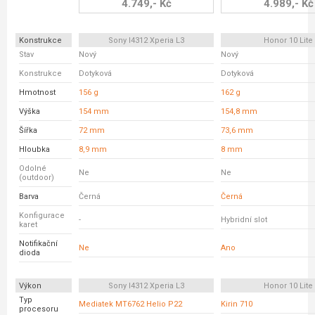
4.749,- Kč
4.989,- Kč
Konstrukce
Sony I4312 Xperia L3
Honor 10 Lite
Stav
Nový
Nový
Konstrukce
Dotyková
Dotyková
Hmotnost
156 g
162 g
Výška
154 mm
154,8 mm
Šířka
72 mm
73,6 mm
Hloubka
8,9 mm
8 mm
Odolné
Ne
Ne
(outdoor)
Barva
Černá
Černá
Konfigurace
-
Hybridní slot
karet
Notifikační
Ne
Ano
dioda
Výkon
Sony I4312 Xperia L3
Honor 10 Lite
Typ
Mediatek MT6762 Helio P22
Kirin 710
procesoru