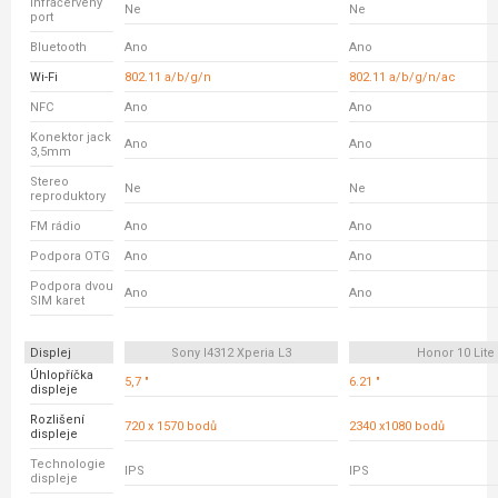
Infračervený
Ne
Ne
port
Bluetooth
Ano
Ano
Wi-Fi
802.11 a/b/g/n
802.11 a/b/g/n/ac
NFC
Ano
Ano
Konektor jack
Ano
Ano
3,5mm
Stereo
Ne
Ne
reproduktory
FM rádio
Ano
Ano
Podpora OTG
Ano
Ano
Podpora dvou
Ano
Ano
SIM karet
Displej
Sony I4312 Xperia L3
Honor 10 Lite
Úhlopříčka
5,7 "
6.21 "
displeje
Rozlišení
720 x 1570 bodů
2340 x1080 bodů
displeje
Technologie
IPS
IPS
displeje