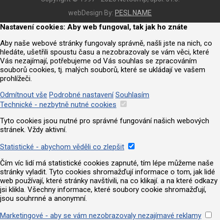
webDesign By:
PESL.NAME
Nastavení cookies: Aby web fungoval, tak jak ho znáte
Aby naše webové stránky fungovaly správně, našli jste na nich, co
hledáte, ušetřili spoustu času a nezobrazovaly se vám věci, které
Vás nezajímají, potřebujeme od Vás souhlas se zpracováním
souborů cookies, tj. malých souborů, které se ukládají ve vašem
prohlížeči.
Odmítnout vše
Podrobné nastavení
Souhlasím
Technické - nezbytně nutné cookies
Tyto cookies jsou nutné pro správné fungování našich webových
stránek. Vždy aktivní.
Statistické - abychom věděli co zlepšit
Čím víc lidí má statistické cookies zapnuté, tím lépe můžeme naše
stránky vyladit. Tyto cookies shromažďují informace o tom, jak lidé
web používají, které stránky navštívili, na co klikají. a na které odkazy
jsi klikla. Všechny informace, které soubory cookie shromažďují,
jsou souhrnné a anonymní.
Marketingové - aby se vám nezobrazovaly nezajímavé reklamy