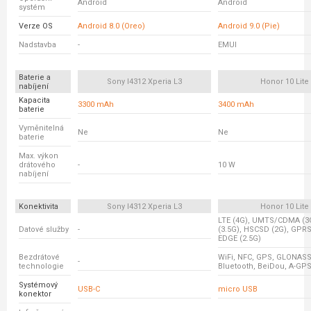
Android
Android
systém
Verze OS
Android 8.0 (Oreo)
Android 9.0 (Pie)
Nadstavba
-
EMUI
Baterie a
Sony I4312 Xperia L3
Honor 10 Lite
nabíjení
Kapacita
3300 mAh
3400 mAh
baterie
Vyměnitelná
Ne
Ne
baterie
Max. výkon
drátového
-
10 W
nabíjení
Konektivita
Sony I4312 Xperia L3
Honor 10 Lite
LTE (4G), UMTS/CDMA (3
Datové služby
-
(3.5G), HSCSD (2G), GPRS
EDGE (2.5G)
Bezdrátové
WiFi, NFC, GPS, GLONASS
-
technologie
Bluetooth, BeiDou, A-GP
Systémový
USB-C
micro USB
konektor