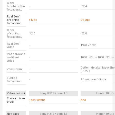
Clona
hloubkového
-
f/2,4
fotoaparátu
Rozlišení
předního
8 Mpx
24 Mpx
fotoaparátu
Clona
předního
f/2.0
f/2.0
fotoaparátu
Rozlišení
-
1920 × 1080
videa
Podporovaná
rozlišení
-
1080p 60fps 1080p 30fps
videa
Ostření detekcí fázovéh
Zaostřování
-
(PDAF)
Funkce
-
Přisvětlovací dioda
fotoaparátu
Zabezpečení
Sony I4312 Xperia L3
Honor 10 Lite
Čtečka otisku
Boční strana
Ano
prstů
Navigace
Sony I4312 Xperia L3
Honor 10 Lite