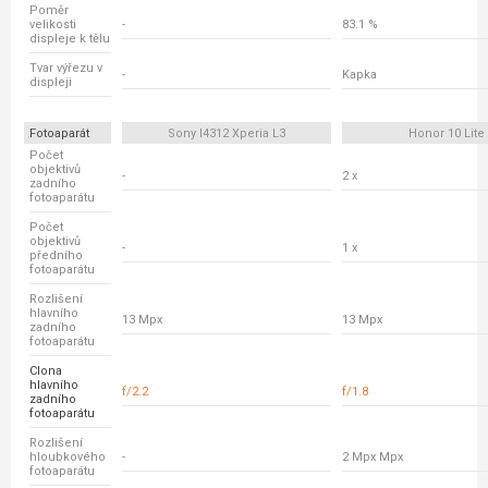
Poměr
velikosti
-
83.1 %
displeje k tělu
Tvar výřezu v
-
Kapka
displeji
Fotoaparát
Sony I4312 Xperia L3
Honor 10 Lite
Počet
objektivů
-
2 x
zadního
fotoaparátu
Počet
objektivů
-
1 x
předního
fotoaparátu
Rozlišení
hlavního
13 Mpx
13 Mpx
zadního
fotoaparátu
Clona
hlavního
f/2.2
f/1.8
zadního
fotoaparátu
Rozlišení
hloubkového
-
2 Mpx Mpx
fotoaparátu