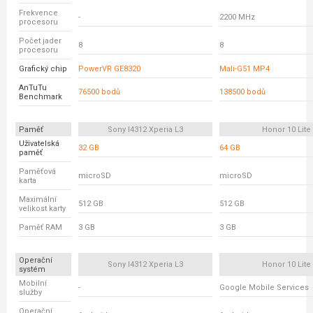
Frekvence
-
2200 MHz
procesoru
Počet jader
8
8
procesoru
Grafický chip
PowerVR GE8320
Mali-G51 MP4
AnTuTu
76500 bodů
138500 bodů
Benchmark
Paměť
Sony I4312 Xperia L3
Honor 10 Lite
Uživatelská
32 GB
64 GB
paměť
Paměťová
microSD
microSD
karta
Maximální
512 GB
512 GB
velikost karty
Paměť RAM
3 GB
3 GB
Operační
Sony I4312 Xperia L3
Honor 10 Lite
systém
Mobilní
-
Google Mobile Services
služby
Operační