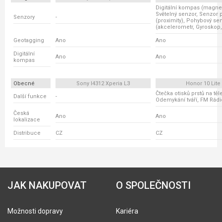
Digitální kompas (magnet
Světelný senzor, Senzor p
Senzory
-
(proximity), Pohybový se
(akcelerometr, Gyroskop,
Geotagging
Ano
Ano
Digitální
Ano
Ano
kompas
Obecné
Sony I4312 Xperia L3
Honor 10 Lite
Čtečka otisků prstů na těl
Další funkce
-
Odemykání tváří, FM Rádi
Česká
Ano
Ano
lokalizace
Distribuce
CZ
CZ
JAK NAKUPOVAT
O SPOLEČNOSTI
Možnosti dopravy
Kariéra