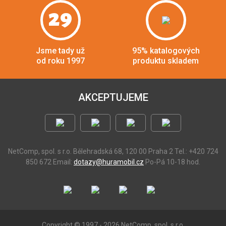
29
Jsme tady už
95% katalogových
od roku 1997
produktu skladem
AKCEPTUJEME
NetComp, spol. s r.o.
Bělehradská 68, 120 00 Praha 2
Tel.: +420 724
850 672
Email:
dotazy@huramobil.cz
Po-Pá 10-18 hod.
Copyright © 1997 - 2026 NetComp, spol. s r.o.