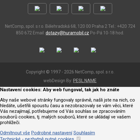
NetComp, spol. s r.o.
Bělehradská 68, 120 00 Praha 2
Tel.: +420 724
850 672
Email:
dotazy@huramobil.cz
Po-Pá 10-18 hod.
Copyright © 1997 - 2026 NetComp, spol. s r.o.
webDesign By:
PESL.NAME
Nastavení cookies: Aby web fungoval, tak jak ho znáte
Aby naše webové stránky fungovaly správně, našli jste na nich, co
hledáte, ušetřili spoustu času a nezobrazovaly se vám věci, které
Vás nezajímají, potřebujeme od Vás souhlas se zpracováním
souborů cookies, tj. malých souborů, které se ukládají ve vašem
prohlížeči.
Odmítnout vše
Podrobné nastavení
Souhlasím
Technické - nezbytně nutné cookies