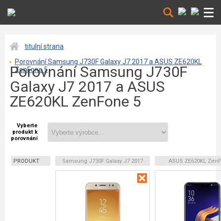
titulní strana
Porovnání Samsung J730F Galaxy J7 2017 a ASUS ZE620KL
Porovnání Samsung J730F
ZenFone 5
Galaxy J7 2017 a ASUS
ZE620KL ZenFone 5
Vyberte
produkt k
porovnání
PRODUKT
Samsung J730F Galaxy J7 2017
ASUS ZE620KL ZenF