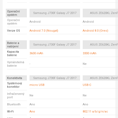
Operační
Samsung J730F Galaxy J7 2017
ASUS ZE620KL ZenF
systém
Operační
Android
Android
systém
Verze OS
Android 7.0 (Nougat)
Android 8.0 (Oreo)
Baterie a
Samsung J730F Galaxy J7 2017
ASUS ZE620KL ZenF
nabíjení
Kapacita
3600 mAh
3300 mAh
baterie
Vyměnitelná
-
Ne
baterie
Konektivita
Samsung J730F Galaxy J7 2017
ASUS ZE620KL ZenF
Systémový
micro USB
USB-C
konektor
Infračervený
Ne
Ne
port
Bluetooth
Ano
Ano
Wi-Fi
Ano
802.11 a/b/g/n/ac