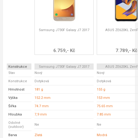
Samsung J730F Galaxy J7 2017
ASUS ZE620KL ZenF
6.759,- Kč
7.789,- Kč
Konstrukce
Samsung J730F Galaxy J7 2017
ASUS ZE620KL ZenF
Stav
Nový
Nový
Konstrukce
Dotyková
Dotyková
Hmotnost
181 g
155 g
Výška
152.2 mm
153 mm
Šířka
74.7 mm
75.65 mm
Hloubka
7,9 mm
7.85 mm
Odolné
Ne
Ne
(outdoor)
Barva
Zlatá
Modrá