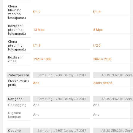
Clona
hlavního
f/1.7
f/1.8
zadního
fotoaparátu
Rozlišení
předního
13 Mpx
8 Mpx
fotoaparátu
Clona
předního
f/1.9
f/2.0
fotoaparátu
Rozlišení
1920 × 1080
3840 × 2160
videa
Zabezpečení
Samsung J730F Galaxy J7 2017
ASUS ZE620KL ZenF
Čtečka otisku
Ano
Zadní strana
prstů
Navigace
Samsung J730F Galaxy J7 2017
ASUS ZE620KL ZenF
Geotagging
Ano
Ano
Digitální
Ano
Ano
kompas
Obecné
Samsung J730F Galaxy J7 2017
ASUS ZE620KL ZenF