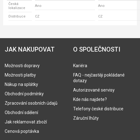
Česká
Ano
Ano
lokalizace
Distribuce
CZ
CZ
JAK NAKUPOVAT
O SPOLEČNOSTI
Možnosti dopravy
Kariéra
Možnosti platby
FAQ - nejčastěji pokládané
dotazy
Nákup na splátky
Autorizované servisy
Obchodní podmínky
Kde nás najdete?
Zpracování osobních údajů
Telefony české distribuce
Obchodní sdělení
Záruční lhůty
Jak reklamovat zboží
Cenová poptávka