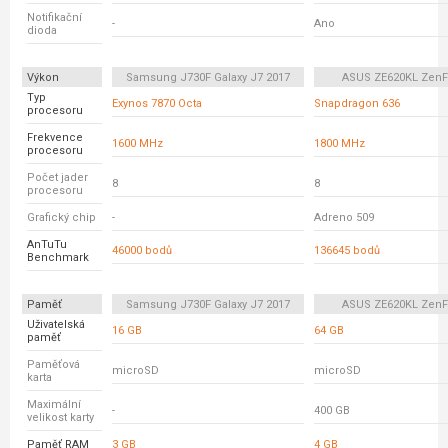
Notifikační
-
Ano
dioda
Výkon
Samsung J730F Galaxy J7 2017
ASUS ZE620KL ZenF
Typ
Exynos 7870 Octa
Snapdragon 636
procesoru
Frekvence
1600 MHz
1800 MHz
procesoru
Počet jader
8
8
procesoru
Grafický chip
-
Adreno 509
AnTuTu
46000 bodů
136645 bodů
Benchmark
Paměť
Samsung J730F Galaxy J7 2017
ASUS ZE620KL ZenF
Uživatelská
16 GB
64 GB
paměť
Paměťová
microSD
microSD
karta
Maximální
-
400 GB
velikost karty
Paměť RAM
3 GB
4 GB