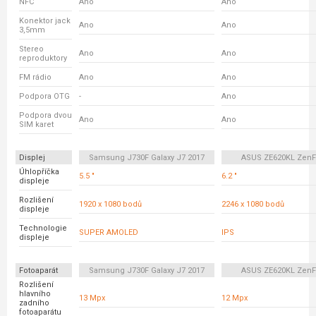
NFC
Ano
Ano
Konektor jack
Ano
Ano
3,5mm
Stereo
Ano
Ano
reproduktory
FM rádio
Ano
Ano
Podpora OTG
-
Ano
Podpora dvou
Ano
Ano
SIM karet
Displej
Samsung J730F Galaxy J7 2017
ASUS ZE620KL ZenF
Úhlopříčka
5.5 "
6.2 "
displeje
Rozlišení
1920 x 1080 bodů
2246 x 1080 bodů
displeje
Technologie
SUPER AMOLED
IPS
displeje
Fotoaparát
Samsung J730F Galaxy J7 2017
ASUS ZE620KL ZenF
Rozlišení
hlavního
13 Mpx
12 Mpx
zadního
fotoaparátu