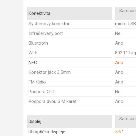
Samsung
Konektivita
Systémový konektor
micro USB
Infračervený port
Ne
Bluetooth
Ano
Wi-Fi
802.11 b/
NFC
Ano
Konektor jack 3,5mm
Ano
FM rádio
Ano
Podpora OTG
Ne
Podpora dvou SIM karet
Ano
Samsung
Displej
Úhlopříčka displeje
5.6 "