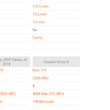
157.6 mm
75.2 mm
7.6 mm
Ne
Černá
-
 J600 Galaxy J6
Huawei Nova 3i
2018
70
Kirin 710
2200 MHz
8
-T830 MP2
ARM Mali-G51 MP4
dů
138583 bodů