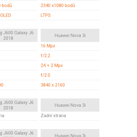
0 bodů
2340 x1080 bodů
MOLED
LTPS
 J600 Galaxy J6
Huawei Nova 3i
2018
16 Mpx
f/2.2
24 + 2 Mpx
f/2.0
80
3840 x 2160
 J600 Galaxy J6
Huawei Nova 3i
2018
ana
Zadní strana
 J600 Galaxy J6
Huawei Nova 3i