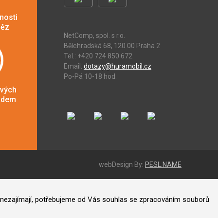
nosti
něz
NetComp, spol. s r.o.
Bělehradská 68, 120 00 Praha 2
Tel.: +420 724 850 672
Email:
dotazy@huramobil.cz
Po-Pá 10-18 hod.
ových
adem
webDesign By:
PESL.NAME
ás nezajímají, potřebujeme od Vás souhlas se zpracováním souborů