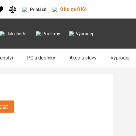
0 ks za 0 Kč
Přihlásit
Jak ušetřit
Pro firmy
Výprodej
šenství
PC a doplňky
Akce a slevy
Výprodej
dat