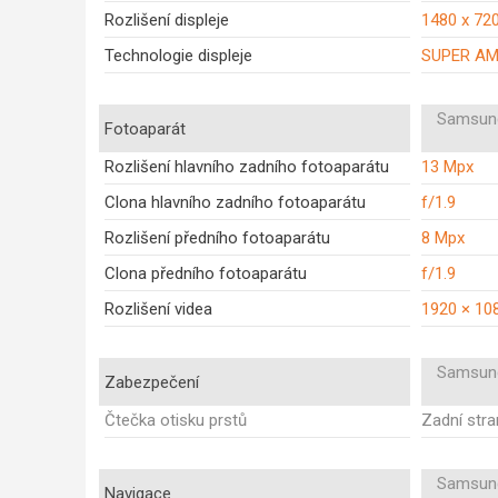
Rozlišení displeje
1480 x 72
Technologie displeje
SUPER A
Samsung
Fotoaparát
Rozlišení hlavního zadního fotoaparátu
13 Mpx
Clona hlavního zadního fotoaparátu
f/1.9
Rozlišení předního fotoaparátu
8 Mpx
Clona předního fotoaparátu
f/1.9
Rozlišení videa
1920 × 10
Samsung
Zabezpečení
Čtečka otisku prstů
Zadní str
Samsung
Navigace