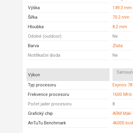
Výška
149.3 mm
Šířka
70.2 mm
Hloubka
8.2 mm
Odolné (outdoor)
Ne
Barva
Zlatá
Notifikační dioda
Ne
Samsung
Výkon
Typ procesoru
Exynos 78
Frekvence procesoru
1600 MHz
Počet jader procesoru
8
Grafický chip
ARM Mali
AnTuTu Benchmark
46000 bo