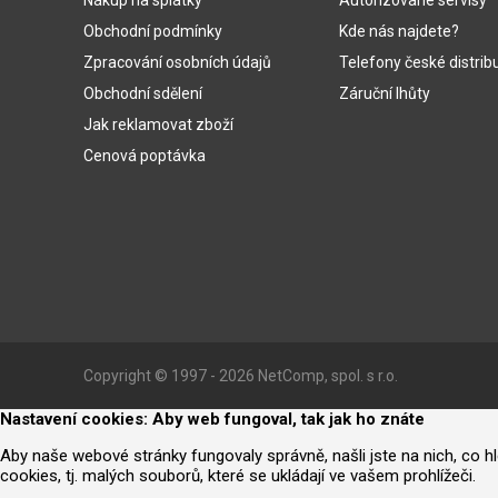
Nákup na splátky
Autorizované servisy
Obchodní podmínky
Kde nás najdete?
Zpracování osobních údajů
Telefony české distrib
Obchodní sdělení
Záruční lhůty
Jak reklamovat zboží
Cenová poptávka
Copyright © 1997 - 2026 NetComp, spol. s r.o.
Nastavení cookies: Aby web fungoval, tak jak ho znáte
Aby naše webové stránky fungovaly správně, našli jste na nich, co 
cookies, tj. malých souborů, které se ukládají ve vašem prohlížeči.