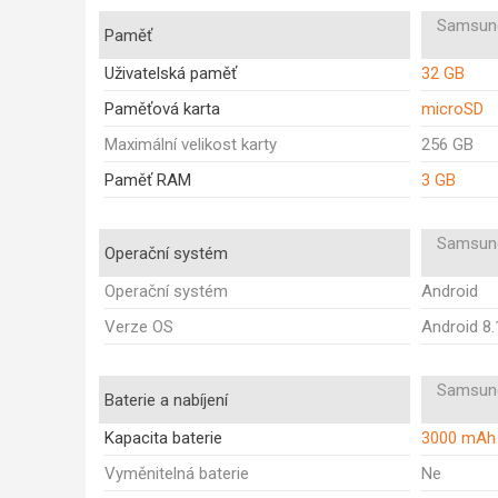
Samsung
Paměť
Uživatelská paměť
32 GB
Paměťová karta
microSD
Maximální velikost karty
256 GB
Paměť RAM
3 GB
Samsung
Operační systém
Operační systém
Android
Verze OS
Android 8.
Samsung
Baterie a nabíjení
Kapacita baterie
3000 mAh
Vyměnitelná baterie
Ne