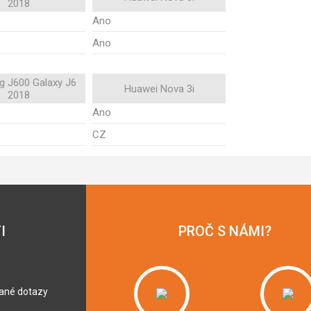
2018
Ano
Ano
 J600 Galaxy J6
Huawei Nova 3i
2018
Ano
CZ
I
PROČ S NÁMI?
dané dotazy