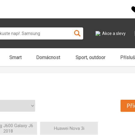
Akce a slevy
Smart
Domácnost
Sport, outdoor
Příslu
Při
 J600 Galaxy J6
Huawei Nova 3i
2018