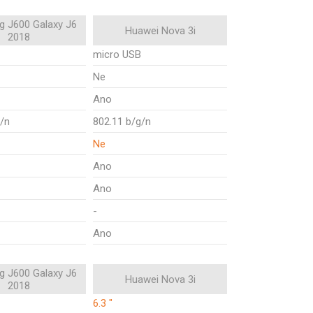
 J600 Galaxy J6
Huawei Nova 3i
2018
micro USB
Ne
Ano
g/n
802.11 b/g/n
Ne
Ano
Ano
-
Ano
 J600 Galaxy J6
Huawei Nova 3i
2018
6.3 "