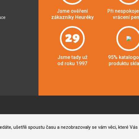
Jsme ověření
Při nespokoje
zákazníky Heuréky
vrácení pe
uce
29
Jsme tady už
95% katalog
od roku 1997
produktu skl
hledáte, ušetřili spoustu času a nezobrazovaly se vám věci, které V