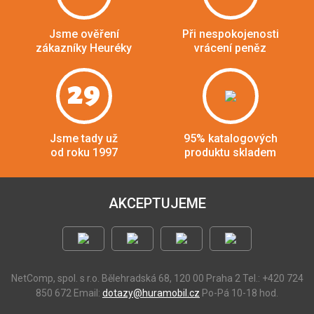
Jsme ověření
Při nespokojenosti
zákazníky Heuréky
vrácení peněz
29
Jsme tady už
95% katalogových
od roku 1997
produktu skladem
AKCEPTUJEME
NetComp, spol. s r.o.
Bělehradská 68, 120 00 Praha 2
Tel.: +420 724
850 672
Email:
dotazy@huramobil.cz
Po-Pá 10-18 hod.