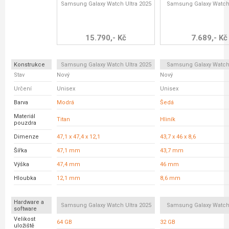
Samsung Galaxy Watch Ultra 2025
Samsung Galaxy Watc
15.790,- Kč
7.689,- Kč
Konstrukce
Samsung Galaxy Watch Ultra 2025
Samsung Galaxy Watc
Stav
Nový
Nový
Určení
Unisex
Unisex
Barva
Modrá
Šedá
Materiál
Titan
Hliník
pouzdra
Dimenze
47,1 x 47,4 x 12,1
43,7 x 46 x 8,6
Šířka
47,1 mm
43,7 mm
Výška
47,4 mm
46 mm
Hloubka
12,1 mm
8,6 mm
Hardware a
Samsung Galaxy Watch Ultra 2025
Samsung Galaxy Watc
software
Velikost
64 GB
32 GB
uložiště