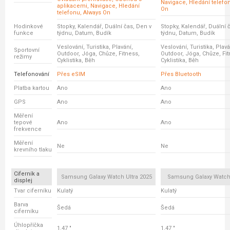
Navigace, Hledání telefo
aplikacemi, Navigace, Hledání
On
telefonu, Always On
Hodinkové
Stopky, Kalendář, Duální čas, Den v
Stopky, Kalendář, Duální 
funkce
týdnu, Datum, Budík
týdnu, Datum, Budík
Veslování, Turistika, Plavání,
Veslování, Turistika, Plavá
Sportovní
Outdoor, Jóga, Chůze, Fitness,
Outdoor, Jóga, Chůze, Fit
režimy
Cyklistika, Běh
Cyklistika, Běh
Telefonování
Přes eSIM
Přes Bluetooth
Platba kartou
Ano
Ano
GPS
Ano
Ano
Měření
tepové
Ano
Ano
frekvence
Měření
Ne
Ne
krevního tlaku
Ciferník a
Samsung Galaxy Watch Ultra 2025
Samsung Galaxy Watc
displej
Tvar ciferníku
Kulatý
Kulatý
Barva
Šedá
Šedá
ciferníku
Úhlopříčka
1.47 "
1.47 "