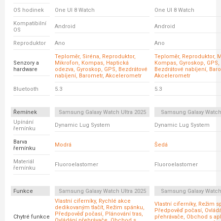
OS hodinek
One UI 8 Watch
One UI 8 Watch
Kompatibilní
Android
Android
OS
Reproduktor
Ano
Ano
Teploměr, Siréna, Reproduktor,
Teploměr, Reproduktor, M
Senzory a
Mikrofon, Kompas, Haptická
Kompas, Gyroskop, GPS,
hardware
odezva, Gyroskop, GPS, Bezdrátové
Bezdrátové nabíjení, Baro
nabíjení, Barometr, Akcelerometr
Akcelerometr
Bluetooth
5.3
5.3
Řemínek
Samsung Galaxy Watch Ultra 2025
Samsung Galaxy Watc
Upínání
Dynamic Lug System
Dynamic Lug System
řemínku
Barva
Modrá
Šedá
řemínku
Materiál
Fluoroelastomer
Fluoroelastomer
řemínku
Funkce
Samsung Galaxy Watch Ultra 2025
Samsung Galaxy Watc
Vlastní ciferníky, Rychlé akce
Vlastní ciferníky, Režim 
dedikovaným tlačít, Režim spánku,
Předpověď počasí, Ovlád
Předpověď počasí, Plánování tras,
Chytré funkce
přehrávače, Obchod s ap
Ovládání přehrávače, Obchod s