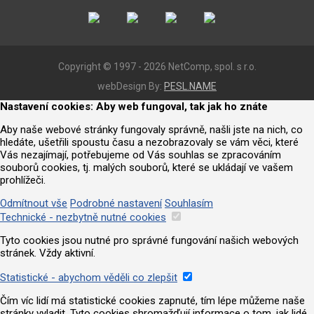
Copyright © 1997 - 2026 NetComp, spol. s r.o.
webDesign By:
PESL.NAME
Nastavení cookies: Aby web fungoval, tak jak ho znáte
Aby naše webové stránky fungovaly správně, našli jste na nich, co
hledáte, ušetřili spoustu času a nezobrazovaly se vám věci, které
Vás nezajímají, potřebujeme od Vás souhlas se zpracováním
souborů cookies, tj. malých souborů, které se ukládají ve vašem
prohlížeči.
Odmítnout vše
Podrobné nastavení
Souhlasím
Technické - nezbytně nutné cookies
Tyto cookies jsou nutné pro správné fungování našich webových
stránek. Vždy aktivní.
Statistické - abychom věděli co zlepšit
Čím víc lidí má statistické cookies zapnuté, tím lépe můžeme naše
stránky vyladit. Tyto cookies shromažďují informace o tom, jak lidé