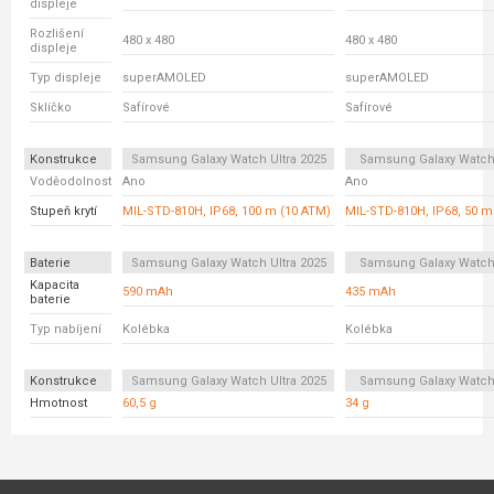
displeje
Rozlišení
480 x 480
480 x 480
displeje
Typ displeje
superAMOLED
superAMOLED
Sklíčko
Safírové
Safírové
Konstrukce
Samsung Galaxy Watch Ultra 2025
Samsung Galaxy Watc
Voděodolnost
Ano
Ano
Stupeň krytí
MIL-STD-810H, IP68, 100 m (10 ATM)
MIL-STD-810H, IP68, 50 m
Baterie
Samsung Galaxy Watch Ultra 2025
Samsung Galaxy Watc
Kapacita
590 mAh
435 mAh
baterie
Typ nabíjení
Kolébka
Kolébka
Konstrukce
Samsung Galaxy Watch Ultra 2025
Samsung Galaxy Watc
Hmotnost
60,5 g
34 g