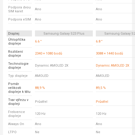
Podpora dvou
Ano
Ano
SIM karet
Podpora eSIM
Ano
Ano
Displej
Samsung Galaxy S23 Plus
Samsung Galaxy S23
Úhlopříčka
6.6 "
6.8 "
displeje
Rozlišení
2340 × 1080 bodů
3088 × 1440 bodů
displeje
Technologie
Dynamic AMOLED 2X
Dynamic AMOLED 2X
displeje
Typ displeje
AMOLED
AMOLED
Poměr
velikosti
88,9 %
89,5 %
displeje k tělu
Tvar výřezu v
Průstřel
Průstřel
displeji
Frekvence
120 Hz
120 Hz
displeje
Always On
Ano
Ano
LTPO
Ne
Ne