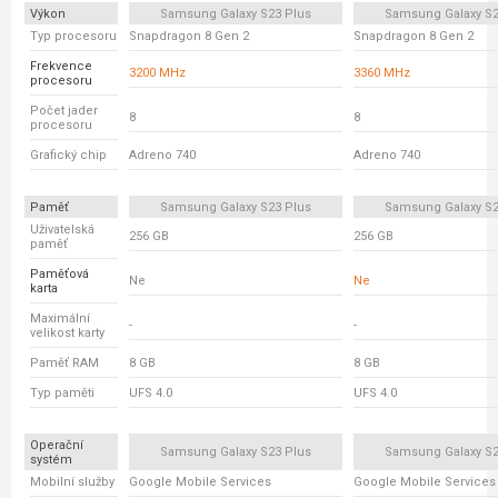
Výkon
Samsung Galaxy S23 Plus
Samsung Galaxy S23
Typ procesoru
Snapdragon 8 Gen 2
Snapdragon 8 Gen 2
Frekvence
3200 MHz
3360 MHz
procesoru
Počet jader
8
8
procesoru
Grafický chip
Adreno 740
Adreno 740
Paměť
Samsung Galaxy S23 Plus
Samsung Galaxy S23
Uživatelská
256 GB
256 GB
paměť
Paměťová
Ne
Ne
karta
Maximální
-
-
velikost karty
Paměť RAM
8 GB
8 GB
Typ paměti
UFS 4.0
UFS 4.0
Operační
Samsung Galaxy S23 Plus
Samsung Galaxy S23
systém
Mobilní služby
Google Mobile Services
Google Mobile Services