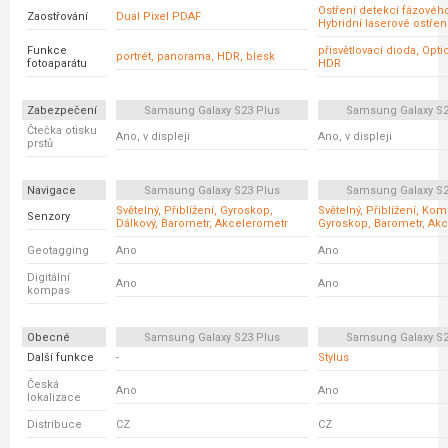
Ostření detekcí fázovéh
Zaostřování
Dual Pixel PDAF
Hybridní laserové ostřen
Funkce
přisvětlovací dioda, Opt
portrét, panorama, HDR, blesk
fotoaparátu
HDR
Zabezpečení
Samsung Galaxy S23 Plus
Samsung Galaxy S23
Čtečka otisku
Ano, v displeji
Ano, v displeji
prstů
Navigace
Samsung Galaxy S23 Plus
Samsung Galaxy S23
Světelný, Přiblížení, Gyroskop,
Světelný, Přiblížení, Ko
Senzory
Dálkový, Barometr, Akcelerometr
Gyroskop, Barometr, Ak
Geotagging
Ano
Ano
Digitální
Ano
Ano
kompas
Obecné
Samsung Galaxy S23 Plus
Samsung Galaxy S23
Další funkce
-
Stylus
Česká
Ano
Ano
lokalizace
Distribuce
CZ
CZ