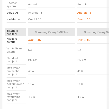
Operační
Android
Android
systém
Verze OS
Android 13
Android 13
Nadstavba
One UI 5.1
One UI 5.1
Baterie a
Samsung Galaxy S23 Plus
Samsung Galaxy S23
nabíjení
Kapacita
4700 mAh
5000 mAh
baterie
Vyměnitelná
Ne
Ne
baterie
Standard
PD 3.0
PD 3.0
nabíjení
Max. výkon
drátového
45 W
45 W
nabíjení
Max. výkon
bezdrátového
15 W
15 W
nabíjení
Max. výkon
reverzního
4,5 W
4,5 W
nabíjení