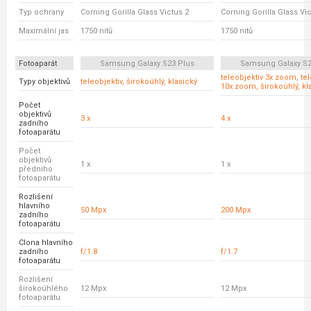
Typ ochrany
Corning Gorilla Glass Victus 2
Corning Gorilla Glass Vic
Maximální jas
1750 nitů
1750 nitů
Fotoaparát
Samsung Galaxy S23 Plus
Samsung Galaxy S23
teleobjektiv 3x zoom, tel
Typy objektivů
teleobjektiv, širokoúhlý, klasický
10x zoom, širokoúhlý, kl
Počet
objektivů
3 x
4 x
zadního
fotoaparátu
Počet
objektivů
1 x
1 x
předního
fotoaparátu
Rozlišení
hlavního
50 Mpx
200 Mpx
zadního
fotoaparátu
Clona hlavního
zadního
f/1.8
f/1.7
fotoaparátu
Rozlišení
širokoúhlého
12 Mpx
12 Mpx
fotoaparátu