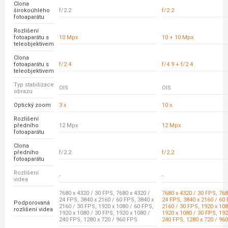
Clona
širokoúhlého
f/2.2
f/2.2
fotoaparátu
Rozlišení
fotoaparátu s
10 Mpx
10 + 10 Mpx
teleobjektivem
Clona
fotoaparátu s
f/2.4
f/4.9 + f/2.4
teleobjektivem
Typ stabilizace
OIS
OIS
obrazu
Optický zoom
3 x
10 x
Rozlišení
předního
12 Mpx
12 Mpx
fotoaparátu
Clona
předního
f/2.2
f/2.2
fotoaparátu
Rozlišení
-
-
videa
7680 x 4320 / 30 FPS, 7680 x 4320 /
7680 x 4320 / 30 FPS, 768
24 FPS, 3840 x 2160 / 60 FPS, 3840 x
24 FPS, 3840 x 2160 / 60 
Podporovaná
2160 / 30 FPS, 1920 x 1080 / 60 FPS,
2160 / 30 FPS, 1920 x 108
rozlišení videa
1920 x 1080 / 30 FPS, 1920 x 1080 /
1920 x 1080 / 30 FPS, 192
240 FPS, 1280 x 720 / 960 FPS
240 FPS, 1280 x 720 / 96