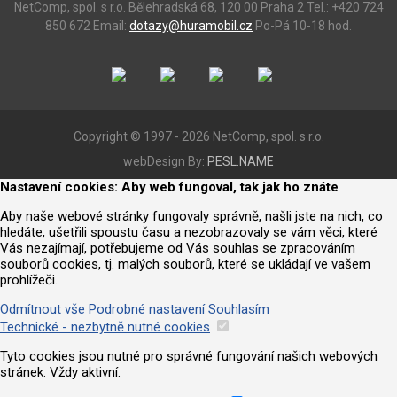
NetComp, spol. s r.o.
Bělehradská 68, 120 00 Praha 2
Tel.: +420 724
850 672
Email:
dotazy@huramobil.cz
Po-Pá 10-18 hod.
Copyright © 1997 - 2026 NetComp, spol. s r.o.
webDesign By:
PESL.NAME
Nastavení cookies: Aby web fungoval, tak jak ho znáte
Aby naše webové stránky fungovaly správně, našli jste na nich, co
hledáte, ušetřili spoustu času a nezobrazovaly se vám věci, které
Vás nezajímají, potřebujeme od Vás souhlas se zpracováním
souborů cookies, tj. malých souborů, které se ukládají ve vašem
prohlížeči.
Odmítnout vše
Podrobné nastavení
Souhlasím
Technické - nezbytně nutné cookies
Tyto cookies jsou nutné pro správné fungování našich webových
stránek. Vždy aktivní.