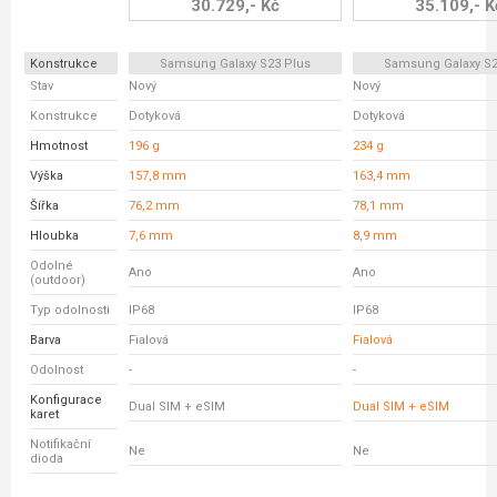
30.729,- Kč
35.109,- K
Konstrukce
Samsung Galaxy S23 Plus
Samsung Galaxy S23
Stav
Nový
Nový
Konstrukce
Dotyková
Dotyková
Hmotnost
196 g
234 g
Výška
157,8 mm
163,4 mm
Šířka
76,2 mm
78,1 mm
Hloubka
7,6 mm
8,9 mm
Odolné
Ano
Ano
(outdoor)
Typ odolnosti
IP68
IP68
Barva
Fialová
Fialová
Odolnost
-
-
Konfigurace
Dual SIM + eSIM
Dual SIM + eSIM
karet
Notifikační
Ne
Ne
dioda