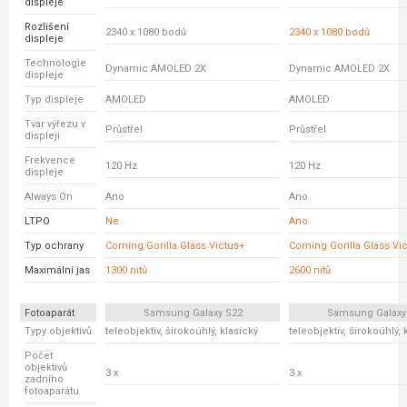
displeje
Rozlišení
2340 x 1080 bodů
2340 x 1080 bodů
displeje
Technologie
Dynamic AMOLED 2X
Dynamic AMOLED 2X
displeje
Typ displeje
AMOLED
AMOLED
Tvar výřezu v
Průstřel
Průstřel
displeji
Frekvence
120 Hz
120 Hz
displeje
Always On
Ano
Ano
LTPO
Ne
Ano
Typ ochrany
Corning Gorilla Glass Victus+
Corning Gorilla Glass Vic
Maximální jas
1300 nitů
2600 nitů
Fotoaparát
Samsung Galaxy S22
Samsung Galaxy
Typy objektivů
teleobjektiv, širokoúhlý, klasický
teleobjektiv, širokoúhlý, 
Počet
objektivů
3 x
3 x
zadního
fotoaparátu