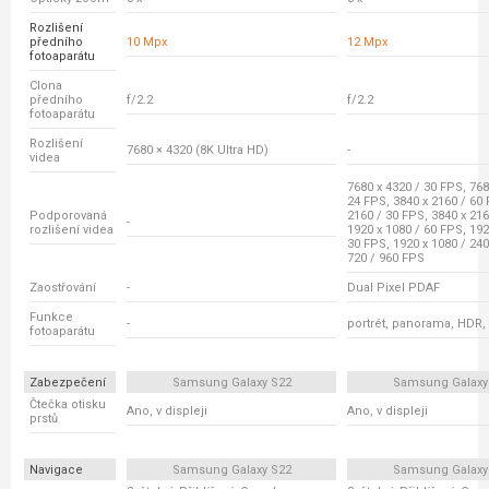
Rozlišení
předního
10 Mpx
12 Mpx
fotoaparátu
Clona
předního
f/2.2
f/2.2
fotoaparátu
Rozlišení
7680 × 4320 (8K Ultra HD)
-
videa
7680 x 4320 / 30 FPS, 768
24 FPS, 3840 x 2160 / 60 
Podporovaná
2160 / 30 FPS, 3840 x 216
-
rozlišení videa
1920 x 1080 / 60 FPS, 192
30 FPS, 1920 x 1080 / 240
720 / 960 FPS
Zaostřování
-
Dual Pixel PDAF
Funkce
-
portrét, panorama, HDR,
fotoaparátu
Zabezpečení
Samsung Galaxy S22
Samsung Galaxy
Čtečka otisku
Ano, v displeji
Ano, v displeji
prstů
Navigace
Samsung Galaxy S22
Samsung Galaxy