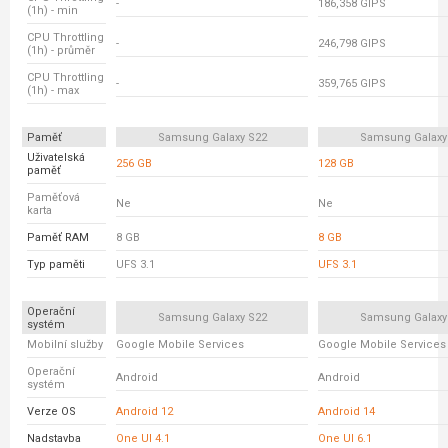
-
186,358 GIPS
(1h) - min
CPU Throttling
-
246,798 GIPS
(1h) - průměr
CPU Throttling
-
359,765 GIPS
(1h) - max
Paměť
Samsung Galaxy S22
Samsung Galaxy
Uživatelská
256 GB
128 GB
paměť
Paměťová
Ne
Ne
karta
Paměť RAM
8 GB
8 GB
Typ paměti
UFS 3.1
UFS 3.1
Operační
Samsung Galaxy S22
Samsung Galaxy
systém
Mobilní služby
Google Mobile Services
Google Mobile Services
Operační
Android
Android
systém
Verze OS
Android 12
Android 14
Nadstavba
One UI 4.1
One UI 6.1