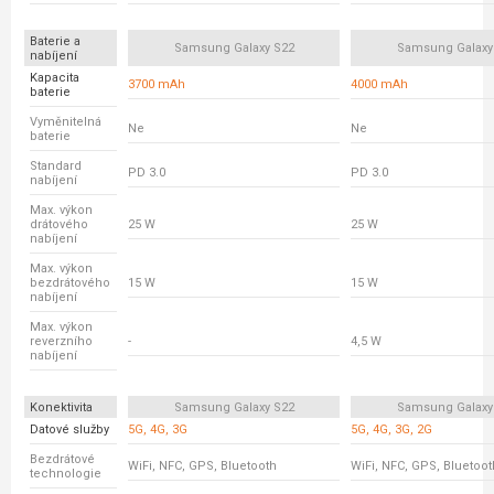
Baterie a
Samsung Galaxy S22
Samsung Galaxy
nabíjení
Kapacita
3700 mAh
4000 mAh
baterie
Vyměnitelná
Ne
Ne
baterie
Standard
PD 3.0
PD 3.0
nabíjení
Max. výkon
drátového
25 W
25 W
nabíjení
Max. výkon
bezdrátového
15 W
15 W
nabíjení
Max. výkon
reverzního
-
4,5 W
nabíjení
Konektivita
Samsung Galaxy S22
Samsung Galaxy
Datové služby
5G, 4G, 3G
5G, 4G, 3G, 2G
Bezdrátové
WiFi, NFC, GPS, Bluetooth
WiFi, NFC, GPS, Bluetoot
technologie