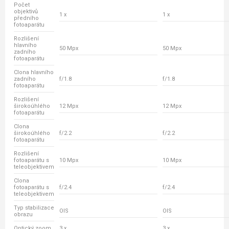
Počet
objektivů
1 x
1 x
předního
fotoaparátu
Rozlišení
hlavního
50 Mpx
50 Mpx
zadního
fotoaparátu
Clona hlavního
zadního
f/1.8
f/1.8
fotoaparátu
Rozlišení
širokoúhlého
12 Mpx
12 Mpx
fotoaparátu
Clona
širokoúhlého
f/2.2
f/2.2
fotoaparátu
Rozlišení
fotoaparátu s
10 Mpx
10 Mpx
teleobjektivem
Clona
fotoaparátu s
f/2.4
f/2.4
teleobjektivem
Typ stabilizace
OIS
OIS
obrazu
Optický zoom
3 x
3 x