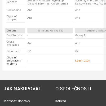
Světelný, Přiblížení, Gyroskop,
Světelný, Přiblížení, Gyr
Senzory
Dálkový, Barometr, Akcelerometr
Dálkový, Barometr, Akce
Geotagging
Ano
Ano
Digitální
Ano
Ano
kompas
Obecné
Samsung Galaxy S22
Samsung Galaxy
Další funkce
-
Galaxy AI
Česká
Ano
Ano
lokalizace
Distribuce
CZ
CZ
Oficiální
představení
-
Leden 2024
telefonu
JAK NAKUPOVAT
O SPOLEČNOSTI
Možnosti dopravy
Kariéra