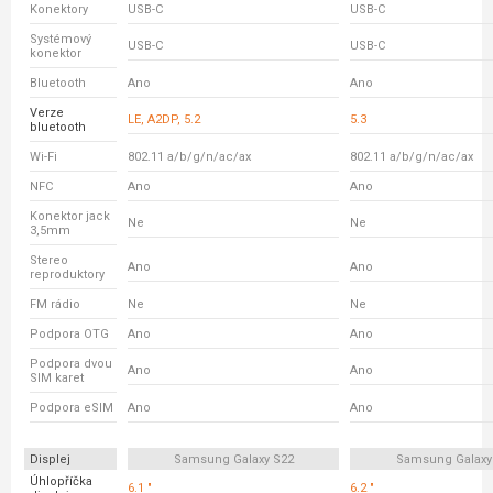
Konektory
USB-C
USB-C
Systémový
USB-C
USB-C
konektor
Bluetooth
Ano
Ano
Verze
LE, A2DP, 5.2
5.3
bluetooth
Wi-Fi
802.11 a/b/g/n/ac/ax
802.11 a/b/g/n/ac/ax
NFC
Ano
Ano
Konektor jack
Ne
Ne
3,5mm
Stereo
Ano
Ano
reproduktory
FM rádio
Ne
Ne
Podpora OTG
Ano
Ano
Podpora dvou
Ano
Ano
SIM karet
Podpora eSIM
Ano
Ano
Displej
Samsung Galaxy S22
Samsung Galaxy
Úhlopříčka
6.1 "
6.2 "