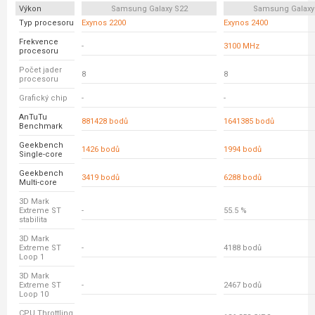
Výkon
Samsung Galaxy S22
Samsung Galaxy
Typ procesoru
Exynos 2200
Exynos 2400
Frekvence
-
3100 MHz
procesoru
Počet jader
8
8
procesoru
Grafický chip
-
-
AnTuTu
881428 bodů
1641385 bodů
Benchmark
Geekbench
1426 bodů
1994 bodů
Single-core
Geekbench
3419 bodů
6288 bodů
Multi-core
3D Mark
Extreme ST
-
55.5 %
stabilita
3D Mark
Extreme ST
-
4188 bodů
Loop 1
3D Mark
Extreme ST
-
2467 bodů
Loop 10
CPU Throttling