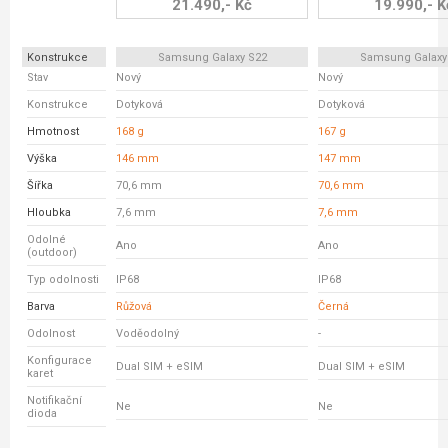
21.490,- Kč
19.990,- K
Konstrukce
Samsung Galaxy S22
Samsung Galaxy
Stav
Nový
Nový
Konstrukce
Dotyková
Dotyková
Hmotnost
168 g
167 g
Výška
146 mm
147 mm
Šířka
70,6 mm
70,6 mm
Hloubka
7,6 mm
7,6 mm
Odolné
Ano
Ano
(outdoor)
Typ odolnosti
IP68
IP68
Barva
Růžová
Černá
Odolnost
Voděodolný
-
Konfigurace
Dual SIM + eSIM
Dual SIM + eSIM
karet
Notifikační
Ne
Ne
dioda