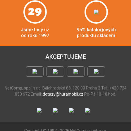
29
Jsme tady už
95% katalogových
od roku 1997
produktu skladem
AKCEPTUJEME
NetComp, spol. s r.o.
Bělehradská 68, 120 00 Praha 2
Tel.: +420 724
850 672
Email:
dotazy@huramobil.cz
Po-Pá 10-18 hod.
Copyright © 1997 - 2026 NetComp, spol. s r.o.