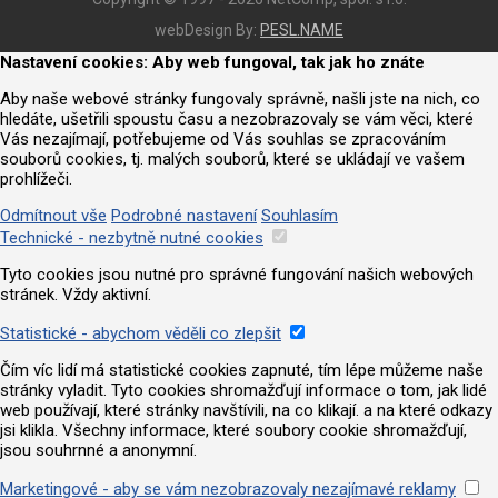
webDesign By:
PESL.NAME
Nastavení cookies: Aby web fungoval, tak jak ho znáte
Aby naše webové stránky fungovaly správně, našli jste na nich, co
hledáte, ušetřili spoustu času a nezobrazovaly se vám věci, které
Vás nezajímají, potřebujeme od Vás souhlas se zpracováním
souborů cookies, tj. malých souborů, které se ukládají ve vašem
prohlížeči.
Odmítnout vše
Podrobné nastavení
Souhlasím
Technické - nezbytně nutné cookies
Tyto cookies jsou nutné pro správné fungování našich webových
stránek. Vždy aktivní.
Statistické - abychom věděli co zlepšit
Čím víc lidí má statistické cookies zapnuté, tím lépe můžeme naše
stránky vyladit. Tyto cookies shromažďují informace o tom, jak lidé
web používají, které stránky navštívili, na co klikají. a na které odkazy
jsi klikla. Všechny informace, které soubory cookie shromažďují,
jsou souhrnné a anonymní.
Marketingové - aby se vám nezobrazovaly nezajímavé reklamy