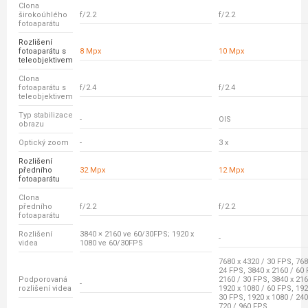
Clona
širokoúhlého
f/2.2
f/2.2
fotoaparátu
Rozlišení
fotoaparátu s
8 Mpx
10 Mpx
teleobjektivem
Clona
fotoaparátu s
f/2.4
f/2.4
teleobjektivem
Typ stabilizace
-
OIS
obrazu
Optický zoom
-
3 x
Rozlišení
předního
32 Mpx
12 Mpx
fotoaparátu
Clona
předního
f/2.2
f/2.2
fotoaparátu
Rozlišení
3840 × 2160 ve 60/30FPS; 1920 x
-
videa
1080 ve 60/30FPS
7680 x 4320 / 30 FPS, 768
24 FPS, 3840 x 2160 / 60 
Podporovaná
2160 / 30 FPS, 3840 x 216
-
rozlišení videa
1920 x 1080 / 60 FPS, 192
30 FPS, 1920 x 1080 / 240
720 / 960 FPS