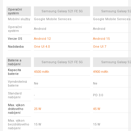
Operační
Samsung Galaxy S21 FE 5G
Samsung Galaxy S2
systém
Mobilní služby
Google Mobile Services
Google Mobile Services
Operační
Android
Android
systém
Verze OS
Android 12
Android 15
Nadstavba
One UI 4.0
One UI 7
Baterie a
Samsung Galaxy S21 FE 5G
Samsung Galaxy S2
nabíjení
Kapacita
4500 mAh
4900 mAh
baterie
Vyměnitelná
Ne
Ne
baterie
Standard
-
PD 3.0
nabíjení
Max. výkon
drátového
25 W
45 W
nabíjení
Max. výkon
bezdrátového
15 W
15 W
nabíjení