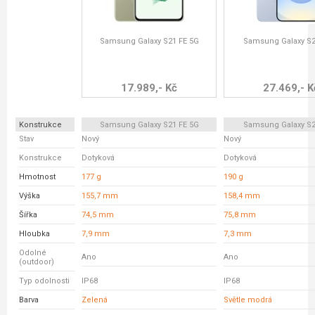
Samsung Galaxy S21 FE 5G
Samsung Galaxy S2
17.989,- Kč
27.469,- K
Konstrukce
Samsung Galaxy S21 FE 5G
Samsung Galaxy S2
Stav
Nový
Nový
Konstrukce
Dotyková
Dotyková
Hmotnost
177 g
190 g
Výška
155,7 mm
158,4 mm
Šířka
74,5 mm
75,8 mm
Hloubka
7,9 mm
7,3 mm
Odolné
Ano
Ano
(outdoor)
Typ odolnosti
IP68
IP68
Barva
Zelená
Světle modrá