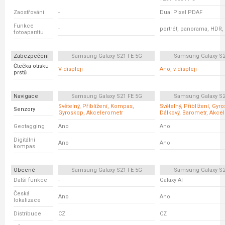
Zaostřování
-
Dual Pixel PDAF
Funkce
-
portrét, panorama, HDR,
fotoaparátu
Zabezpečení
Samsung Galaxy S21 FE 5G
Samsung Galaxy S2
Čtečka otisku
V displeji
Ano, v displeji
prstů
Navigace
Samsung Galaxy S21 FE 5G
Samsung Galaxy S2
Světelný, Přiblížení, Kompas,
Světelný, Přiblížení, Gyr
Senzory
Gyroskop, Akcelerometr
Dálkový, Barometr, Akce
Geotagging
Ano
Ano
Digitální
Ano
Ano
kompas
Obecné
Samsung Galaxy S21 FE 5G
Samsung Galaxy S2
Další funkce
-
Galaxy AI
Česká
Ano
Ano
lokalizace
Distribuce
CZ
CZ