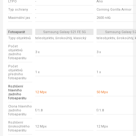
LTPO
-
Ano
Typ ochrany
-
Corning Gorilla Armor
Maximální jas
-
2600 nitů
Fotoaparát
Samsung Galaxy S21 FE 5G
Samsung Galaxy S2
Typy objektivů
teleobjektiv, širokoúhlý, klasický
teleobjektiv, širokoúhlý, 
Počet
objektivů
3 x
3 x
zadního
fotoaparátu
Počet
objektivů
1 x
1 x
předního
fotoaparátu
Rozlišení
hlavního
12 Mpx
50 Mpx
zadního
fotoaparátu
Clona hlavního
zadního
f/1.8
f/1.8
fotoaparátu
Rozlišení
širokoúhlého
12 Mpx
12 Mpx
fotoaparátu