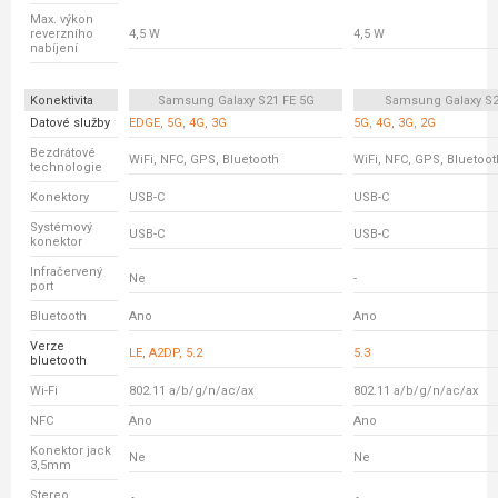
Max. výkon
reverzního
4,5 W
4,5 W
nabíjení
Konektivita
Samsung Galaxy S21 FE 5G
Samsung Galaxy S2
Datové služby
EDGE, 5G, 4G, 3G
5G, 4G, 3G, 2G
Bezdrátové
WiFi, NFC, GPS, Bluetooth
WiFi, NFC, GPS, Bluetoot
technologie
Konektory
USB-C
USB-C
Systémový
USB-C
USB-C
konektor
Infračervený
Ne
-
port
Bluetooth
Ano
Ano
Verze
LE, A2DP, 5.2
5.3
bluetooth
Wi-Fi
802.11 a/b/g/n/ac/ax
802.11 a/b/g/n/ac/ax
NFC
Ano
Ano
Konektor jack
Ne
Ne
3,5mm
Stereo