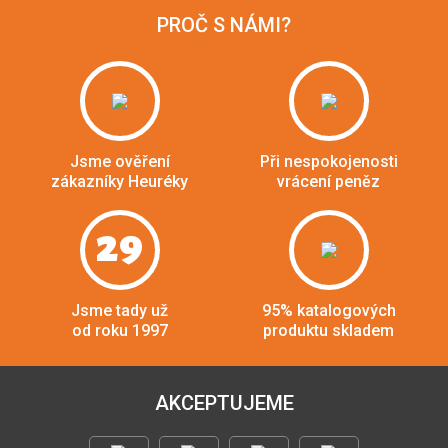
PROČ S NÁMI?
Jsme ověření
Při nespokojenosti
zákazníky Heuréky
vrácení peněz
29
Jsme tady už
95% katalogových
od roku 1997
produktu skladem
AKCEPTUJEME