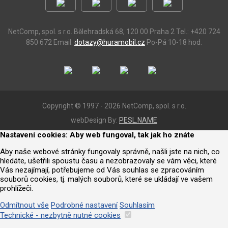
NetComp, spol. s r.o.
Bělehradská 68, 120 00 Praha 2
Tel.: +420 724
850 672
Email:
dotazy@huramobil.cz
Po-Pá 10-18 hod.
Copyright © 1997 - 2026 NetComp, spol. s r.o.
webDesign By:
PESL.NAME
Nastavení cookies: Aby web fungoval, tak jak ho znáte
Aby naše webové stránky fungovaly správně, našli jste na nich, co
hledáte, ušetřili spoustu času a nezobrazovaly se vám věci, které
Vás nezajímají, potřebujeme od Vás souhlas se zpracováním
souborů cookies, tj. malých souborů, které se ukládají ve vašem
prohlížeči.
Odmítnout vše
Podrobné nastavení
Souhlasím
Technické - nezbytně nutné cookies