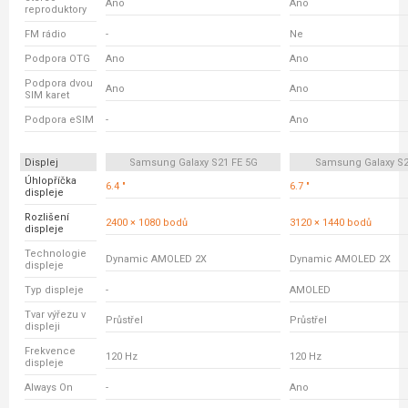
Ano
Ano
reproduktory
FM rádio
-
Ne
Podpora OTG
Ano
Ano
Podpora dvou
Ano
Ano
SIM karet
Podpora eSIM
-
Ano
Displej
Samsung Galaxy S21 FE 5G
Samsung Galaxy S2
Úhlopříčka
6.4 "
6.7 "
displeje
Rozlišení
2400 × 1080 bodů
3120 × 1440 bodů
displeje
Technologie
Dynamic AMOLED 2X
Dynamic AMOLED 2X
displeje
Typ displeje
-
AMOLED
Tvar výřezu v
Průstřel
Průstřel
displeji
Frekvence
120 Hz
120 Hz
displeje
Always On
-
Ano