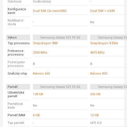
Odolnost
Voděodolný
-
Konfigurace
Dual SIM (2x nanoSIM)
Dual SIM + eSIM
karet
Notifikační
-
Ne
dioda
Výkon
Samsung Galaxy S21 FE 5G
Samsung Galaxy S2
Typ procesoru
Snapdragon 888
Snapdragon 8 Elite
Frekvence
2900 MHz
4470 MHz
procesoru
Počet jader
8
8
procesoru
Grafický chip
Adreno 660
Adreno 830
Paměť
Samsung Galaxy S21 FE 5G
Samsung Galaxy S2
Uživatelská
128 GB
256 GB
paměť
Paměťová
Ne
Ne
karta
Paměť RAM
6 GB
12 GB
Typ paměti
-
UFS 4.0