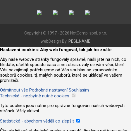
Copyright © 1997 - 2026 NetComp, spol. s r.o.
webDesign By:
PESL.NAME
Nastavení cookies: Aby web fungoval, tak jak ho znáte
Aby naše webové stránky fungovaly správně, našli jste na nich, co
hledáte, ušetřili spoustu času a nezobrazovaly se vám věci, které
Vás nezajímají, potřebujeme od Vás souhlas se zpracováním
souborů cookies, tj. malých souborů, které se ukládají ve vašem
prohlížeči.
Odmítnout vše
Podrobné nastavení
Souhlasím
Technické - nezbytně nutné cookies
Tyto cookies jsou nutné pro správné fungování našich webových
stránek. Vždy aktivní.
Statistické - abychom věděli co zlepšit
Čím víc lidí má statistické cookies zapnuté, tím lépe můžeme naše