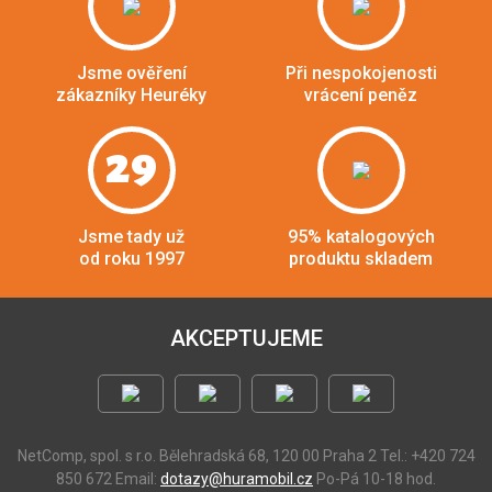
Jsme ověření
Při nespokojenosti
zákazníky Heuréky
vrácení peněz
29
Jsme tady už
95% katalogových
od roku 1997
produktu skladem
AKCEPTUJEME
NetComp, spol. s r.o.
Bělehradská 68, 120 00 Praha 2
Tel.: +420 724
850 672
Email:
dotazy@huramobil.cz
Po-Pá 10-18 hod.