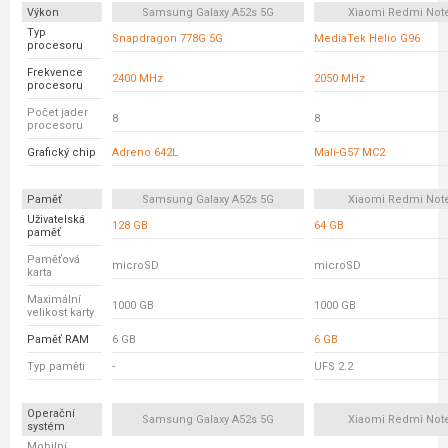
Výkon
Samsung Galaxy A52s 5G
Xiaomi Redmi Not
Typ
Snapdragon 778G 5G
MediaTek Helio G96
procesoru
Frekvence
2400 MHz
2050 MHz
procesoru
Počet jader
8
8
procesoru
Grafický chip
Adreno 642L
Mali-G57 MC2
Paměť
Samsung Galaxy A52s 5G
Xiaomi Redmi Not
Uživatelská
128 GB
64 GB
paměť
Paměťová
microSD
microSD
karta
Maximální
1000 GB
1000 GB
velikost karty
Paměť RAM
6 GB
6 GB
Typ paměti
-
UFS 2.2
Operační
Samsung Galaxy A52s 5G
Xiaomi Redmi Not
systém
Mobilní