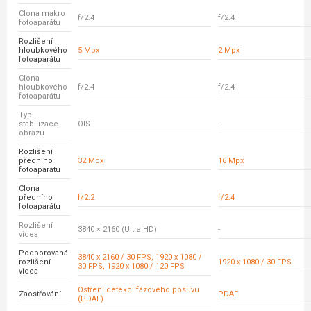
Clona makro
f/2.4
f/2.4
fotoaparátu
Rozlišení
hloubkového
5 Mpx
2 Mpx
fotoaparátu
Clona
hloubkového
f/2.4
f/2.4
fotoaparátu
Typ
stabilizace
OIS
-
obrazu
Rozlišení
předního
32 Mpx
16 Mpx
fotoaparátu
Clona
předního
f/2.2
f/2.4
fotoaparátu
Rozlišení
3840 × 2160 (Ultra HD)
-
videa
Podporovaná
3840 x 2160 / 30 FPS, 1920 x 1080 /
rozlišení
1920 x 1080 / 30 FPS
30 FPS, 1920 x 1080 / 120 FPS
videa
Ostření detekcí fázového posuvu
Zaostřování
PDAF
(PDAF)