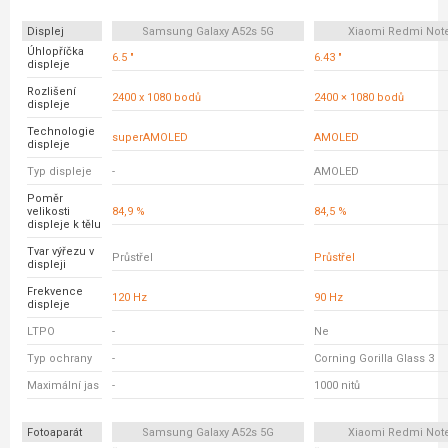
Displej
Samsung Galaxy A52s 5G
Xiaomi Redmi Not
Úhlopříčka
6.5 "
6.43 "
displeje
Rozlišení
2400 x 1080 bodů
2400 × 1080 bodů
displeje
Technologie
superAMOLED
AMOLED
displeje
Typ displeje
-
AMOLED
Poměr
velikosti
84,9 %
84,5 %
displeje k tělu
Tvar výřezu v
Průstřel
Průstřel
displeji
Frekvence
120 Hz
90 Hz
displeje
LTPO
-
Ne
Typ ochrany
-
Corning Gorilla Glass 3
Maximální jas
-
1000 nitů
Fotoaparát
Samsung Galaxy A52s 5G
Xiaomi Redmi Not