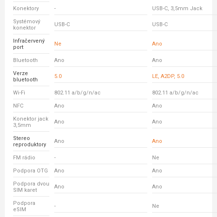
Konektory
-
USB-C, 3,5mm Jack
Systémový
USB-C
USB-C
konektor
Infračervený
Ne
Ano
port
Bluetooth
Ano
Ano
Verze
5.0
LE, A2DP, 5.0
bluetooth
Wi-Fi
802.11 a/b/g/n/ac
802.11 a/b/g/n/ac
NFC
Ano
Ano
Konektor jack
Ano
Ano
3,5mm
Stereo
Ano
Ano
reproduktory
FM rádio
-
Ne
Podpora OTG
Ano
Ano
Podpora dvou
Ano
Ano
SIM karet
Podpora
-
Ne
eSIM