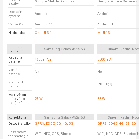
Google Mobile Services
Google Mobile Services
služby
Operační
Android
Android
systém
Verze OS
Android 11
Android 11
Nadstavba
One UI 3.1
MIUI 13
Baterie a
Samsung Galaxy A52s 5G
Xiaomi Redmi Not
nabíjení
Kapacita
4500 mAh
5000 mAh
baterie
Vyměnitelná
Ne
Ne
baterie
Standard
-
PD 3.0; QC 3
nabíjení
Max. výkon
drátového
25 W
33 W
nabíjení
Konektivita
Samsung Galaxy A52s 5G
Xiaomi Redmi Not
Datové služby
GPRS, EDGE, 5G, 4G, 3G
GPRS, EDGE, 4G, 3G, 2G
Bezdrátové
WiFi, NFC, GPS, Bluetooth
WiFi, NFC, GPS, Bluetoot
technologie