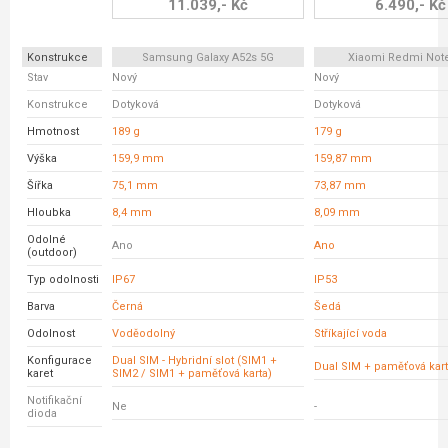
11.039,- Kč
6.490,- Kč
Konstrukce
Samsung Galaxy A52s 5G
Xiaomi Redmi Not
Stav
Nový
Nový
Konstrukce
Dotyková
Dotyková
Hmotnost
189 g
179 g
Výška
159,9 mm
159,87 mm
Šířka
75,1 mm
73,87 mm
Hloubka
8,4 mm
8,09 mm
Odolné
Ano
Ano
(outdoor)
Typ odolnosti
IP67
IP53
Barva
Černá
Šedá
Odolnost
Voděodolný
Stříkající voda
Konfigurace
Dual SIM - Hybridní slot (SIM1 +
Dual SIM + paměťová kar
karet
SIM2 / SIM1 + paměťová karta)
Notifikační
Ne
-
dioda