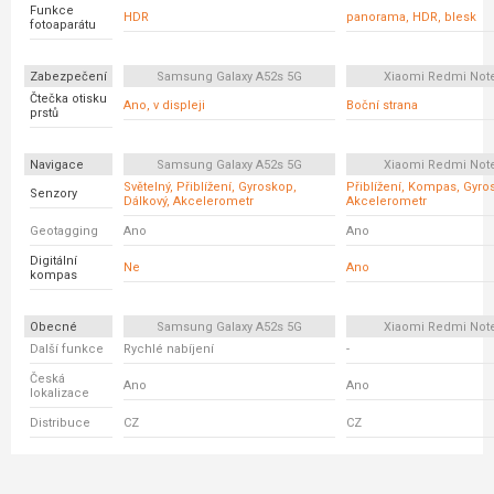
Funkce
HDR
panorama, HDR, blesk
fotoaparátu
Zabezpečení
Samsung Galaxy A52s 5G
Xiaomi Redmi Not
Čtečka otisku
Ano, v displeji
Boční strana
prstů
Navigace
Samsung Galaxy A52s 5G
Xiaomi Redmi Not
Světelný, Přiblížení, Gyroskop,
Přiblížení, Kompas, Gyro
Senzory
Dálkový, Akcelerometr
Akcelerometr
Geotagging
Ano
Ano
Digitální
Ne
Ano
kompas
Obecné
Samsung Galaxy A52s 5G
Xiaomi Redmi Not
Další funkce
Rychlé nabíjení
-
Česká
Ano
Ano
lokalizace
Distribuce
CZ
CZ