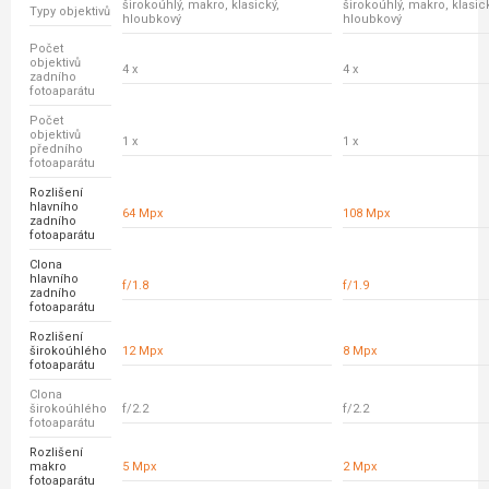
širokoúhlý, makro, klasický,
širokoúhlý, makro, klasick
Typy objektivů
hloubkový
hloubkový
Počet
objektivů
4 x
4 x
zadního
fotoaparátu
Počet
objektivů
1 x
1 x
předního
fotoaparátu
Rozlišení
hlavního
64 Mpx
108 Mpx
zadního
fotoaparátu
Clona
hlavního
f/1.8
f/1.9
zadního
fotoaparátu
Rozlišení
širokoúhlého
12 Mpx
8 Mpx
fotoaparátu
Clona
širokoúhlého
f/2.2
f/2.2
fotoaparátu
Rozlišení
makro
5 Mpx
2 Mpx
fotoaparátu