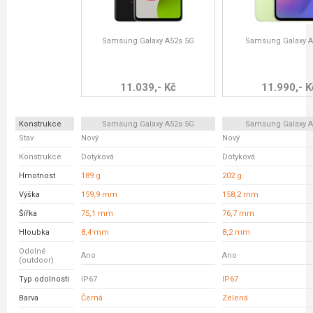
Samsung Galaxy A52s 5G
Samsung Galaxy A
11.039,- Kč
11.990,- K
Konstrukce
Samsung Galaxy A52s 5G
Samsung Galaxy A
Stav
Nový
Nový
Konstrukce
Dotyková
Dotyková
Hmotnost
189 g
202 g
Výška
159,9 mm
158,2 mm
Šířka
75,1 mm
76,7 mm
Hloubka
8,4 mm
8,2 mm
Odolné
Ano
Ano
(outdoor)
Typ odolnosti
IP67
IP67
Barva
Černá
Zelená