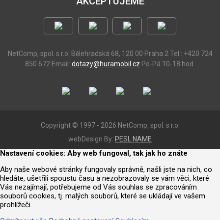
AKCEPTUJEME
NetComp, spol. s r.o.
Bělehradská 68, 120 00 Praha 2
Tel.: +420 724
850 672
Email:
dotazy@huramobil.cz
Po-Pá 10-18 hod.
Copyright © 1997 - 2026 NetComp, spol. s r.o.
webDesign By:
PESL.NAME
Nastavení cookies: Aby web fungoval, tak jak ho znáte
Aby naše webové stránky fungovaly správně, našli jste na nich, co
hledáte, ušetřili spoustu času a nezobrazovaly se vám věci, které
Vás nezajímají, potřebujeme od Vás souhlas se zpracováním
souborů cookies, tj. malých souborů, které se ukládají ve vašem
prohlížeči.