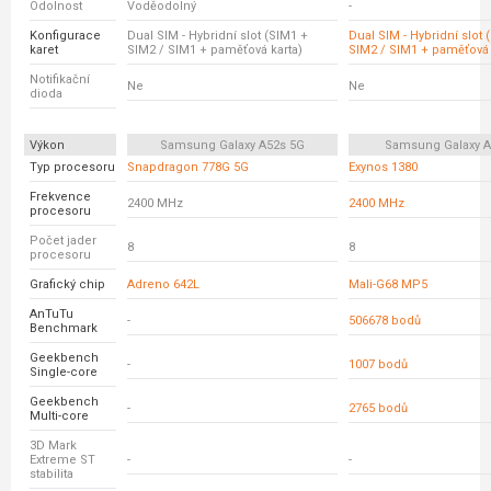
Odolnost
Voděodolný
-
Konfigurace
Dual SIM - Hybridní slot (SIM1 +
Dual SIM - Hybridní slot 
karet
SIM2 / SIM1 + paměťová karta)
SIM2 / SIM1 + paměťová 
Notifikační
Ne
Ne
dioda
Výkon
Samsung Galaxy A52s 5G
Samsung Galaxy A
Typ procesoru
Snapdragon 778G 5G
Exynos 1380
Frekvence
2400 MHz
2400 MHz
procesoru
Počet jader
8
8
procesoru
Grafický chip
Adreno 642L
Mali-G68 MP5
AnTuTu
-
506678 bodů
Benchmark
Geekbench
-
1007 bodů
Single-core
Geekbench
-
2765 bodů
Multi-core
3D Mark
Extreme ST
-
-
stabilita