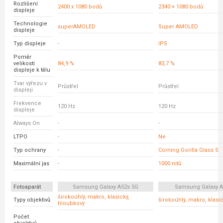
Rozlišení
2400 x 1080 bodů
2340 × 1080 bodů
displeje
Technologie
superAMOLED
Super AMOLED
displeje
Typ displeje
-
IPS
Poměr
velikosti
84,9 %
83,7 %
displeje k tělu
Tvar výřezu v
Průstřel
Průstřel
displeji
Frekvence
120 Hz
120 Hz
displeje
Always On
-
-
LTPO
-
Ne
Typ ochrany
-
Corning Gorilla Glass 5
Maximální jas
-
1000 nitů
Fotoaparát
Samsung Galaxy A52s 5G
Samsung Galaxy A
širokoúhlý, makro, klasický,
Typy objektivů
širokoúhlý, makro, klasi
hloubkový
Počet