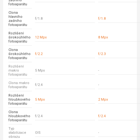
zadního
fotoaparátu
Clona
hlavního
f/1.8
f/1.8
zadního
fotoaparátu
Rozlišení
širokoúhlého
12 Mpx
8 Mpx
fotoaparátu
Clona
širokoúhlého
f/2.2
f/2.3
fotoaparátu
Rozlišení
makro
5 Mpx
-
fotoaparátu
Clona makro
f/2.4
-
fotoaparátu
Rozlišení
hloubkového
5 Mpx
2 Mpx
fotoaparátu
Clona
hloubkového
f/2.4
f/2.4
fotoaparátu
Typ
stabilizace
OIS
-
obrazu