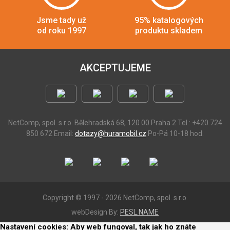
Jsme tady už
95% katalogových
od roku 1997
produktu skladem
AKCEPTUJEME
NetComp, spol. s r.o.
Bělehradská 68, 120 00 Praha 2
Tel.: +420 724
850 672
Email:
dotazy@huramobil.cz
Po-Pá 10-18 hod.
Copyright © 1997 - 2026 NetComp, spol. s r.o.
webDesign By:
PESL.NAME
Nastavení cookies: Aby web fungoval, tak jak ho znáte