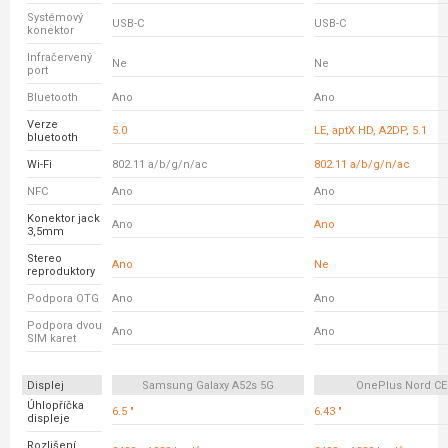
Systémový
USB-C
USB-C
konektor
Infračervený
Ne
Ne
port
Bluetooth
Ano
Ano
Verze
5.0
LE, aptX HD, A2DP, 5.1
bluetooth
Wi-Fi
802.11 a/b/g/n/ac
802.11 a/b/g/n/ac
NFC
Ano
Ano
Konektor jack
Ano
Ano
3,5mm
Stereo
Ano
Ne
reproduktory
Podpora OTG
Ano
Ano
Podpora dvou
Ano
Ano
SIM karet
Displej
Samsung Galaxy A52s 5G
OnePlus Nord CE
Úhlopříčka
6.5 "
6.43 "
displeje
Rozlišení