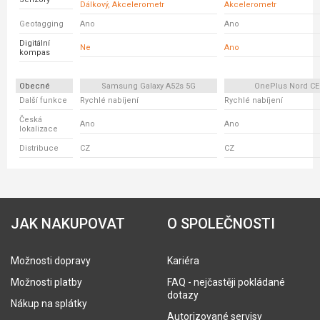
Dálkový, Akcelerometr
Akcelerometr
Geotagging
Ano
Ano
Digitální
Ne
Ano
kompas
Obecné
Samsung Galaxy A52s 5G
OnePlus Nord CE
Další funkce
Rychlé nabíjení
Rychlé nabíjení
Česká
Ano
Ano
lokalizace
Distribuce
CZ
CZ
JAK NAKUPOVAT
O SPOLEČNOSTI
Možnosti dopravy
Kariéra
Možnosti platby
FAQ - nejčastěji pokládané
dotazy
Nákup na splátky
Autorizované servisy