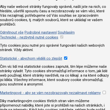
Aby naše webové stránky fungovaly správně, našli jste na nich, co
hledáte, ušetřili spoustu času a nezobrazovaly se vám věci, které
Vás nezajímají, potřebujeme od Vás souhlas se zpracováním
souborů cookies, tj. malých souborů, které se ukládají ve vašem
prohlížeči.
Odmítnout vše
Podrobné nastavení
Souhlasím
Technické - nezbytně nutné cookies
Tyto cookies jsou nutné pro správné fungování našich webových
stránek. Vždy aktivní.
Statistické - abychom věděli co zlepšit
Čím víc lidí má statistické cookies zapnuté, tím lépe můžeme naše
stránky vyladit. Tyto cookies shromažďují informace o tom, jak lidé
web používají, které stránky navštívili, na co klikají. a na které odkazy
jsi klikla. Všechny informace, které soubory cookie shromažďují,
jsou souhrnné a anonymní.
Marketingové - aby se vám nezobrazovaly nezajímavé reklamy
Díky marketingovým cookies třetích stran vám můžeme
připomenout nabídky, které jste si prohlíželi na našich stránkách, i
jinde na internetu. Když tyto cookies zakážete, reklam bude pořád