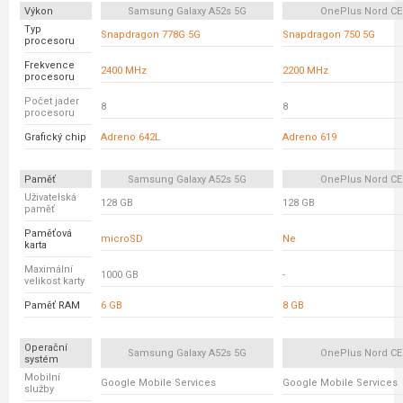
Výkon
Samsung Galaxy A52s 5G
OnePlus Nord CE
Typ
Snapdragon 778G 5G
Snapdragon 750 5G
procesoru
Frekvence
2400 MHz
2200 MHz
procesoru
Počet jader
8
8
procesoru
Grafický chip
Adreno 642L
Adreno 619
Paměť
Samsung Galaxy A52s 5G
OnePlus Nord CE
Uživatelská
128 GB
128 GB
paměť
Paměťová
microSD
Ne
karta
Maximální
1000 GB
-
velikost karty
Paměť RAM
6 GB
8 GB
Operační
Samsung Galaxy A52s 5G
OnePlus Nord CE
systém
Mobilní
Google Mobile Services
Google Mobile Services
služby