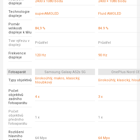
2400 x 1080 bodů
2400 × 1080 bodů
displeje
Technologie
superAMOLED
Fluid AMOLED
displeje
Poměr
velikosti
84,9 %
84.9 %
displeje k tělu
Tvar výřezu v
Průstřel
Průstřel
displeji
Frekvence
120 Hz
90 Hz
displeje
Fotoaparát
Samsung Galaxy A52s 5G
OnePlus Nord CE
širokoúhlý, makro, klasický,
Typy objektivů
širokoúhlý, klasický, hlo
hloubkový
Počet
objektivů
4 x
3 x
zadního
fotoaparátu
Počet
objektivů
1 x
1 x
předního
fotoaparátu
Rozlišení
hlavního
64 Mpx
64 Mpx