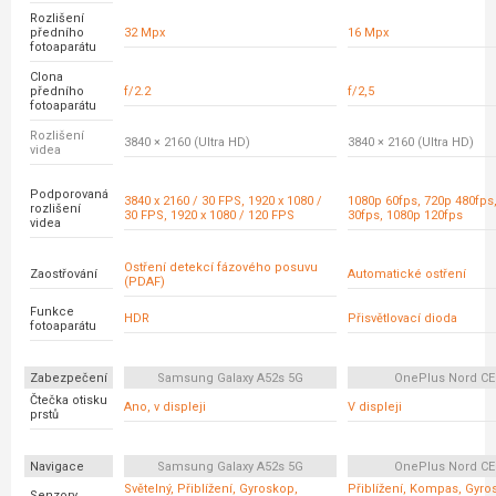
Rozlišení
předního
32 Mpx
16 Mpx
fotoaparátu
Clona
předního
f/2.2
f/2,5
fotoaparátu
Rozlišení
3840 × 2160 (Ultra HD)
3840 × 2160 (Ultra HD)
videa
Podporovaná
3840 x 2160 / 30 FPS, 1920 x 1080 /
1080p 60fps, 720p 480fps
rozlišení
30 FPS, 1920 x 1080 / 120 FPS
30fps, 1080p 120fps
videa
Ostření detekcí fázového posuvu
Zaostřování
Automatické ostření
(PDAF)
Funkce
HDR
Přisvětlovací dioda
fotoaparátu
Zabezpečení
Samsung Galaxy A52s 5G
OnePlus Nord CE
Čtečka otisku
Ano, v displeji
V displeji
prstů
Navigace
Samsung Galaxy A52s 5G
OnePlus Nord CE
Světelný, Přiblížení, Gyroskop,
Přiblížení, Kompas, Gyro
Senzory