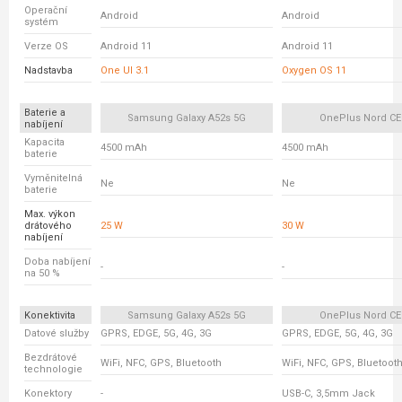
Operační
Android
Android
systém
Verze OS
Android 11
Android 11
Nadstavba
One UI 3.1
Oxygen OS 11
Baterie a
Samsung Galaxy A52s 5G
OnePlus Nord CE
nabíjení
Kapacita
4500 mAh
4500 mAh
baterie
Vyměnitelná
Ne
Ne
baterie
Max. výkon
drátového
25 W
30 W
nabíjení
Doba nabíjení
-
-
na 50 %
Konektivita
Samsung Galaxy A52s 5G
OnePlus Nord CE
Datové služby
GPRS, EDGE, 5G, 4G, 3G
GPRS, EDGE, 5G, 4G, 3G
Bezdrátové
WiFi, NFC, GPS, Bluetooth
WiFi, NFC, GPS, Bluetoot
technologie
Konektory
-
USB-C, 3,5mm Jack