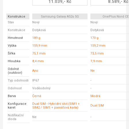
11.039,- Kč
8.589,- Kč
Konstrukce
Samsung Galaxy A52s 5G
OnePlus Nord CE
Stav
Nový
Nový
Konstrukce
Dotyková
Dotyková
Hmotnost
189 g
170 g
Výška
159,9 mm
159,2 mm
Šířka
75,1 mm
73,5 mm
Hloubka
8,4 mm
7,9 mm
Odolné
Ano
Ne
(outdoor)
Typ odolnosti
IP67
-
Odolnost
Voděodolný
-
Barva
Černá
Modrá
Konfigurace
Dual SIM - Hybridní slot (SIM1 +
Dual SIM
karet
SIM2 / SIM1 + paměťová karta)
Notifikační
Ne
-
dioda