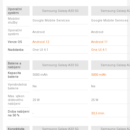
Operační
Samsung Galaxy A33 5G
Samsung Galaxy A
systém
Mobilní
Google Mobile Services
Google Mobile Services
služby
Operační
Android
Android
systém
Verze OS
Android 12
Android 11
Nadstavba
One UI 4.1
One UI 4.1
Baterie a
Samsung Galaxy A33 5G
Samsung Galaxy A
nabíjení
Kapacita
5000 mAh
5000 mAh
baterie
Vyměnitelná
Ne
Ne
baterie
Max. výkon
drátového
25 W
25 W
nabíjení
Doba nabíjení
-
33,5 min.
na 50 %
Konektivita
Samsung Galaxy A33 5G
Samsung Galaxy A