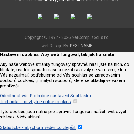
850 672
Email:
dotazy@huramobil.cz
Po-Pá 10-18 hod.
Copyright © 1997 - 2026 NetComp, spol. s r.o.
webDesign By:
PESL.NAME
Nastavení cookies: Aby web fungoval, tak jak ho znáte
Aby naše webové stránky fungovaly správně, našli jste na nich, co
hledáte, ušetřili spoustu času a nezobrazovaly se vám věci, které
Vás nezajímají, potřebujeme od Vás souhlas se zpracováním
souborů cookies, tj. malých souborů, které se ukládají ve vašem
prohlížeči.
Odmítnout vše
Podrobné nastavení
Souhlasím
Technické - nezbytně nutné cookies
Tyto cookies jsou nutné pro správné fungování našich webových
stránek. Vždy aktivní.
Statistické - abychom věděli co zlepšit