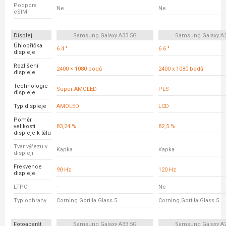
Podpora
Ne
Ne
eSIM
Displej
Samsung Galaxy A33 5G
Samsung Galaxy A
Úhlopříčka
6.4 "
6.6 "
displeje
Rozlišení
2400 × 1080 bodů
2400 x 1080 bodů
displeje
Technologie
Super AMOLED
PLS
displeje
Typ displeje
AMOLED
LCD
Poměr
velikosti
83,24 %
82,5 %
displeje k tělu
Tvar výřezu v
Kapka
Kapka
displeji
Frekvence
90 Hz
120 Hz
displeje
LTPO
-
Ne
Typ ochrany
Corning Gorilla Glass 5
Corning Gorilla Glass 5
Fotoaparát
Samsung Galaxy A33 5G
Samsung Galaxy A