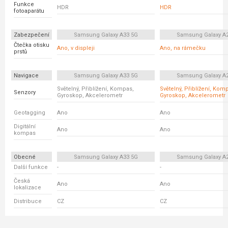
Funkce
HDR
HDR
fotoaparátu
Zabezpečení
Samsung Galaxy A33 5G
Samsung Galaxy A
Čtečka otisku
Ano, v displeji
Ano, na rámečku
prstů
Navigace
Samsung Galaxy A33 5G
Samsung Galaxy A
Světelný, Přiblížení, Kompas,
Světelný, Přiblížení, Kom
Senzory
Gyroskop, Akcelerometr
Gyroskop, Akcelerometr
Geotagging
Ano
Ano
Digitální
Ano
Ano
kompas
Obecné
Samsung Galaxy A33 5G
Samsung Galaxy A
Další funkce
-
-
Česká
Ano
Ano
lokalizace
Distribuce
CZ
CZ