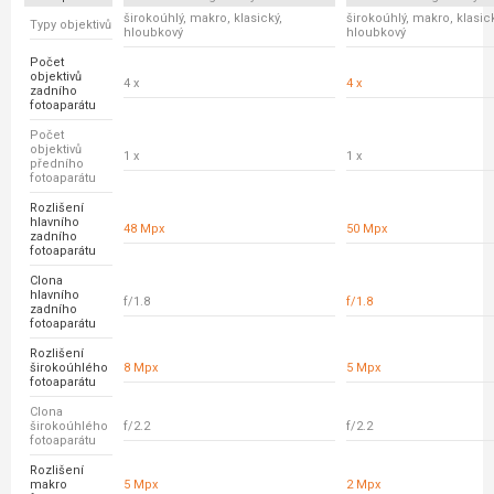
širokoúhlý, makro, klasický,
širokoúhlý, makro, klasick
Typy objektivů
hloubkový
hloubkový
Počet
objektivů
4 x
4 x
zadního
fotoaparátu
Počet
objektivů
1 x
1 x
předního
fotoaparátu
Rozlišení
hlavního
48 Mpx
50 Mpx
zadního
fotoaparátu
Clona
hlavního
f/1.8
f/1.8
zadního
fotoaparátu
Rozlišení
širokoúhlého
8 Mpx
5 Mpx
fotoaparátu
Clona
širokoúhlého
f/2.2
f/2.2
fotoaparátu
Rozlišení
makro
5 Mpx
2 Mpx