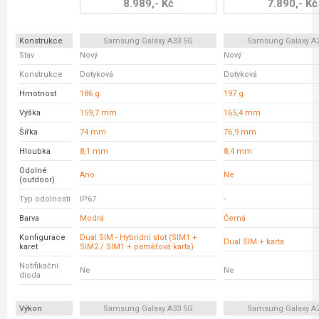
8.989,- Kč
7.890,- Kč
Konstrukce
Samsung Galaxy A33 5G
Samsung Galaxy A
Stav
Nový
Nový
Konstrukce
Dotyková
Dotyková
Hmotnost
186 g
197 g
Výška
159,7 mm
165,4 mm
Šířka
74 mm
76,9 mm
Hloubka
8,1 mm
8,4 mm
Odolné
Ano
Ne
(outdoor)
Typ odolnosti
IP67
-
Barva
Modrá
Černá
Konfigurace
Dual SIM - Hybridní slot (SIM1 +
Dual SIM + karta
karet
SIM2 / SIM1 + paměťová karta)
Notifikační
Ne
Ne
dioda
Výkon
Samsung Galaxy A33 5G
Samsung Galaxy A