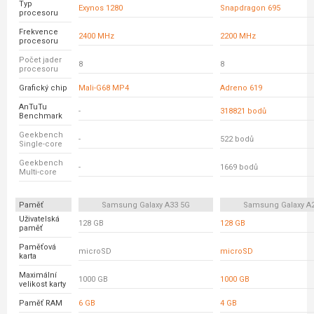
Typ
Exynos 1280
Snapdragon 695
procesoru
Frekvence
2400 MHz
2200 MHz
procesoru
Počet jader
8
8
procesoru
Grafický chip
Mali-G68 MP4
Adreno 619
AnTuTu
-
318821 bodů
Benchmark
Geekbench
-
522 bodů
Single-core
Geekbench
-
1669 bodů
Multi-core
Paměť
Samsung Galaxy A33 5G
Samsung Galaxy A
Uživatelská
128 GB
128 GB
paměť
Paměťová
microSD
microSD
karta
Maximální
1000 GB
1000 GB
velikost karty
Paměť RAM
6 GB
4 GB