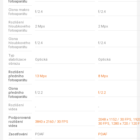
fotoaparátu
Clona makro
f/2.4
f/2.4
fotoaparátu
Rozlišení
hloubkového
2 Mpx
2 Mpx
fotoaparátu
Clona
hloubkového
f/2.4
f/2.4
fotoaparátu
Typ
stabilizace
Optická
Optická
obrazu
Rozlišení
předního
13 Mpx
8 Mpx
fotoaparátu
Clona
předního
f/2.2
f/2.2
fotoaparátu
Rozlišení
-
-
videa
Podporovaná
2048 x 1152 / 30 FPS, 1920
rozlišení
3840 x 2160 / 30 FPS
30 FPS, 1280 x 720 / 120 
videa
Zaostřování
PDAF
PDAF