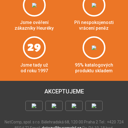
Jsme ověření
Při nespokojenosti
zákazníky Heuréky
vrácení peněz
29
Jsme tady už
95% katalogových
od roku 1997
produktu skladem
AKCEPTUJEME
NetComp, spol. s r.o.
Bělehradská 68, 120 00 Praha 2
Tel.: +420 724