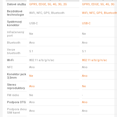
Datové služby
GPRS, EDGE, 5G, 4G, 3G, 2G
GPRS, EDGE, 5G, 4G, 3G
Bezdrátové
WiFi, NFC, GPS, Bluetooth
WiFi, NFC, GPS, Bluetoot
technologie
Systémový
USB-C
USB-C
konektor
Infračervený
Ne
Ne
port
Bluetooth
Ano
Ano
Verze
5.1
5.1
bluetooth
Wi-Fi
802.11 a/b/g/n/ac
802.11 a/b/g/n/ac
NFC
Ano
Ano
Konektor jack
Ne
Ano
3,5mm
Stereo
Ano
Ne
reproduktory
FM rádio
Ne
-
Podpora OTG
Ano
Ano
Podpora dvou
Ano
Ano
SIM karet