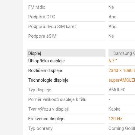
FM rádio
Ne
Podpora OTG
Ano
Podpora dvou SIM karet
Ano
Podpora eSIM
Ne
Displej
Samsung G
Úhlopříčka displeje
6.7 "
Rozlišení displeje
2340 × 1080 
Technologie displeje
superAMOLE
Typ displeje
AMOLED
Poměr velikosti displeje k tělu
-
Tvar výřezu v displeji
Kapka
Frekvence displeje
120 Hz
Typ ochrany
Corning Goril