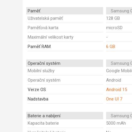
Paměť
Samsung G
Uživatelská paměť
128 GB
Paměťová karta
microSD
Maximální velikost karty
-
Paměť RAM
6 GB
Operační systém
Samsung G
Mobilní služby
Google Mobil
Operační systém
Android
Verze OS
Android 15
Nadstavba
One UI 7
Baterie a nabíjení
Samsung G
Kapacita baterie
5000 mAh