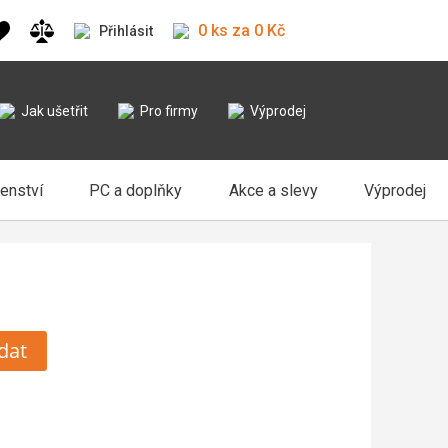
0 ks za 0 Kč
Přihlásit
Jak ušetřit
Pro firmy
Výprodej
šenství
PC a doplňky
Akce a slevy
Výprodej
dat