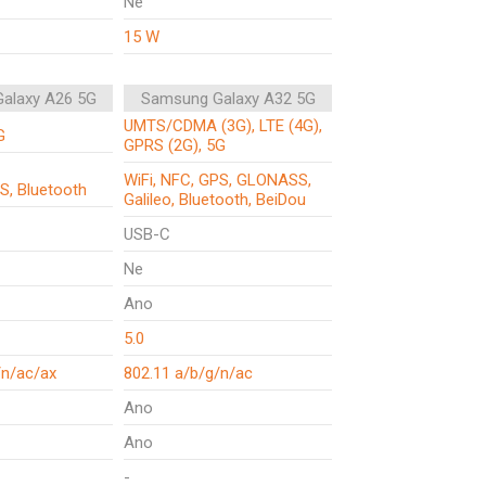
Ne
15 W
alaxy A26 5G
Samsung Galaxy A32 5G
UMTS/CDMA (3G), LTE (4G),
G
GPRS (2G), 5G
WiFi, NFC, GPS, GLONASS,
S, Bluetooth
Galileo, Bluetooth, BeiDou
USB-C
Ne
Ano
5.0
/n/ac/ax
802.11 a/b/g/n/ac
Ano
Ano
-