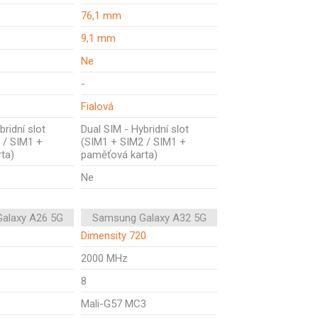
76,1 mm
9,1 mm
Ne
-
Fialová
bridní slot
Dual SIM - Hybridní slot
 / SIM1 +
(SIM1 + SIM2 / SIM1 +
ta)
paměťová karta)
Ne
alaxy A26 5G
Samsung Galaxy A32 5G
Dimensity 720
2000 MHz
8
Mali-G57 MC3