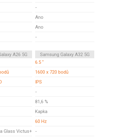
-
Ano
Ano
-
alaxy A26 5G
Samsung Galaxy A32 5G
6.5 "
bodů
1600 x 720 bodů
D
IPS
-
81,6 %
Kapka
60 Hz
la Glass Victus+
-