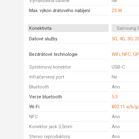
Vyměnitelná baterie
Ne
Max. výkon drátového nabíjení
25 W
Konektivita
Samsung G
Datové služby
5G, 4G, 3G, 2
Bezdrátové technologie
WiFi, NFC, GP
Systémový konektor
USB-C
Infračervený port
Ne
Bluetooth
Ano
Verze bluetooth
5.3
Wi-Fi
802.11 a/b/g
NFC
Ano
Konektor jack 3,5mm
Ano
Stereo reproduktory
Ano