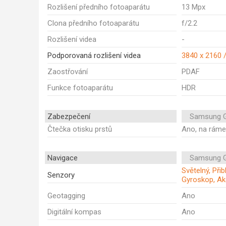
Rozlišení předního fotoaparátu
13 Mpx
Clona předního fotoaparátu
f/2.2
Rozlišení videa
-
Podporovaná rozlišení videa
3840 x 2160 
Zaostřování
PDAF
Funkce fotoaparátu
HDR
Zabezpečení
Samsung G
Čtečka otisku prstů
Ano, na rám
Navigace
Samsung G
Světelný, Při
Senzory
Gyroskop, Ak
Geotagging
Ano
Digitální kompas
Ano