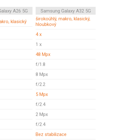
alaxy A26 5G
Samsung Galaxy A32 5G
širokoúhlý, makro, klasický,
akro, klasický
hloubkový
4 x
1 x
48 Mpx
f/1.8
8 Mpx
f/2.2
5 Mpx
f/2.4
2 Mpx
f/2.4
Bez stabilizace