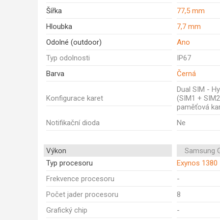
Šířka
77,5 mm
Hloubka
7,7 mm
Odolné (outdoor)
Ano
Typ odolnosti
IP67
Barva
Černá
Dual SIM - Hy
Konfigurace karet
(SIM1 + SIM2
paměťová kar
Notifikační dioda
Ne
Výkon
Samsung G
Typ procesoru
Exynos 1380
Frekvence procesoru
-
Počet jader procesoru
8
Grafický chip
-