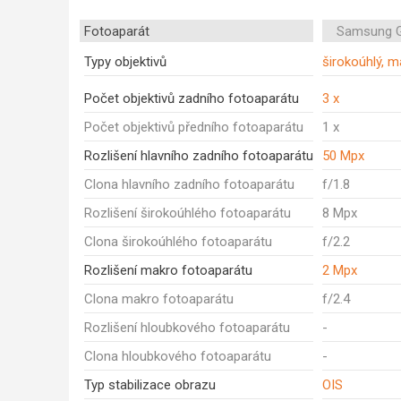
Fotoaparát
Samsung G
Typy objektivů
širokoúhlý, m
Počet objektivů zadního fotoaparátu
3 x
Počet objektivů předního fotoaparátu
1 x
Rozlišení hlavního zadního fotoaparátu
50 Mpx
Clona hlavního zadního fotoaparátu
f/1.8
Rozlišení širokoúhlého fotoaparátu
8 Mpx
Clona širokoúhlého fotoaparátu
f/2.2
Rozlišení makro fotoaparátu
2 Mpx
Clona makro fotoaparátu
f/2.4
Rozlišení hloubkového fotoaparátu
-
Clona hloubkového fotoaparátu
-
Typ stabilizace obrazu
OIS