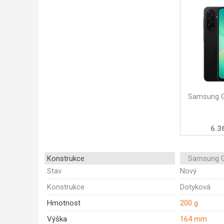
Samsung G
6.3
Konstrukce
Samsung G
Stav
Nový
Konstrukce
Dotyková
Hmotnost
200 g
Výška
164 mm