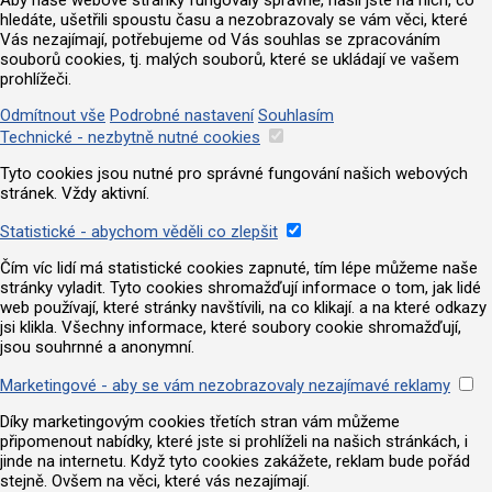
Aby naše webové stránky fungovaly správně, našli jste na nich, co
hledáte, ušetřili spoustu času a nezobrazovaly se vám věci, které
Vás nezajímají, potřebujeme od Vás souhlas se zpracováním
souborů cookies, tj. malých souborů, které se ukládají ve vašem
prohlížeči.
Odmítnout vše
Podrobné nastavení
Souhlasím
Technické - nezbytně nutné cookies
Tyto cookies jsou nutné pro správné fungování našich webových
stránek. Vždy aktivní.
Statistické - abychom věděli co zlepšit
Čím víc lidí má statistické cookies zapnuté, tím lépe můžeme naše
stránky vyladit. Tyto cookies shromažďují informace o tom, jak lidé
web používají, které stránky navštívili, na co klikají. a na které odkazy
jsi klikla. Všechny informace, které soubory cookie shromažďují,
jsou souhrnné a anonymní.
Marketingové - aby se vám nezobrazovaly nezajímavé reklamy
Díky marketingovým cookies třetích stran vám můžeme
připomenout nabídky, které jste si prohlíželi na našich stránkách, i
jinde na internetu. Když tyto cookies zakážete, reklam bude pořád
stejně. Ovšem na věci, které vás nezajímají.