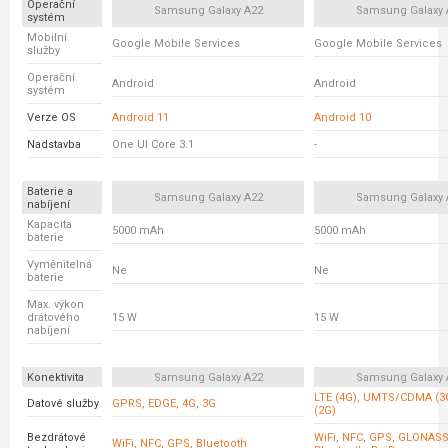
Operační
Samsung Galaxy A22
Samsung Galaxy 
systém
Mobilní
Google Mobile Services
Google Mobile Services
služby
Operační
Android
Android
systém
Verze OS
Android 11
Android 10
Nadstavba
One UI Core 3.1
-
Baterie a
Samsung Galaxy A22
Samsung Galaxy 
nabíjení
Kapacita
5000 mAh
5000 mAh
baterie
Vyměnitelná
Ne
Ne
baterie
Max. výkon
drátového
15 W
15 W
nabíjení
Konektivita
Samsung Galaxy A22
Samsung Galaxy 
LTE (4G), UMTS/CDMA (3
Datové služby
GPRS, EDGE, 4G, 3G
(2G)
Bezdrátové
WiFi, NFC, GPS, GLONASS,
WiFi, NFC, GPS, Bluetooth