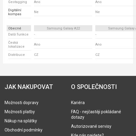
Geotagging
Ano
Ano
Digitální
Ne
Ne
kompas
Obecné
Samsung Galaxy A22
Samsung Galaxy 
Další funkce
-
-
Česká
Ano
Ano
lokalizace
Distribuce
CZ
CZ
JAK NAKUPOVAT
O SPOLEČNOSTI
Možnosti dopravy
Kariéra
Možnosti platby
FAQ - nejčastěji pokládané
dotazy
Nákup na splátky
Autorizované servisy
Obchodní podmínky
Kde nás najdete?