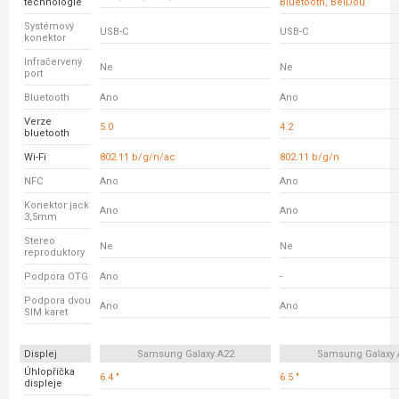
technologie
Bluetooth, BeiDou
Systémový
USB-C
USB-C
konektor
Infračervený
Ne
Ne
port
Bluetooth
Ano
Ano
Verze
5.0
4.2
bluetooth
Wi-Fi
802.11 b/g/n/ac
802.11 b/g/n
NFC
Ano
Ano
Konektor jack
Ano
Ano
3,5mm
Stereo
Ne
Ne
reproduktory
Podpora OTG
Ano
-
Podpora dvou
Ano
Ano
SIM karet
Displej
Samsung Galaxy A22
Samsung Galaxy 
Úhlopříčka
6.4 "
6.5 "
displeje