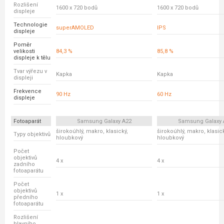
Rozlišení
1600 x 720 bodů
1600 x 720 bodů
displeje
Technologie
superAMOLED
IPS
displeje
Poměr
velikosti
84,3 %
85,8 %
displeje k tělu
Tvar výřezu v
Kapka
Kapka
displeji
Frekvence
90 Hz
60 Hz
displeje
Fotoaparát
Samsung Galaxy A22
Samsung Galaxy 
širokoúhlý, makro, klasický,
širokoúhlý, makro, klasick
Typy objektivů
hloubkový
hloubkový
Počet
objektivů
4 x
4 x
zadního
fotoaparátu
Počet
objektivů
1 x
1 x
předního
fotoaparátu
Rozlišení
hlavního