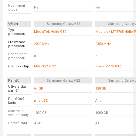
Notifikační
Ne
Ne
dioda
Výkon
Samsung Galaxy A22
Samsung Galaxy 
Typ
MediaTek Helio G80
Mediatek MT6765 Helio 
procesoru
Frekvence
2000 MHz
2350 MHz
procesoru
Počet jader
8
8
procesoru
Grafický chip
Mali-G52 MC2
PowerVR GE8320
Paměť
Samsung Galaxy A22
Samsung Galaxy 
Uživatelská
64 GB
128 GB
paměť
Paměťová
microSD
Ano
karta
Maximální
1000 GB
1000 GB
velikost karty
Paměť RAM
4 GB
4 GB