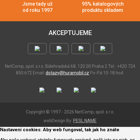
Jsme tady už
95% katalogových
od roku 1997
produktu skladem
AKCEPTUJEME
NetComp, spol. s r.o.
Bělehradská 68, 120 00 Praha 2
Tel.: +420 724
850 672
Email:
dotazy@huramobil.cz
Po-Pá 10-18 hod.
Copyright © 1997 - 2026 NetComp, spol. s r.o.
webDesign By:
PESL.NAME
Nastavení cookies: Aby web fungoval, tak jak ho znáte