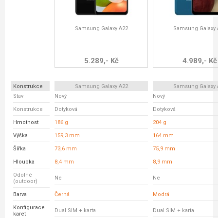
Samsung Galaxy A22
Samsung Galaxy 
5.289,- Kč
4.989,- Kč
Konstrukce
Samsung Galaxy A22
Samsung Galaxy 
Stav
Nový
Nový
Konstrukce
Dotyková
Dotyková
Hmotnost
186 g
204 g
Výška
159,3 mm
164 mm
Šířka
73,6 mm
75,9 mm
Hloubka
8,4 mm
8,9 mm
Odolné
Ne
Ne
(outdoor)
Barva
Černá
Modrá
Konfigurace
Dual SIM + karta
Dual SIM + karta
karet