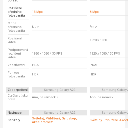
obrazu
Rozlišení
předního
13 Mpx
8 Mpx
fotoaparátu
Clona
předního
f/2.2
f/2.2
fotoaparátu
Rozlišení
-
1920 × 1080
videa
Podporovaná
rozlišení
1920 x 1080 / 30 FPS
1920 x 1080 / 30 FPS
videa
Zaostřování
PDAF
PDAF
Funkce
HDR
HDR
fotoaparátu
Zabezpečení
Samsung Galaxy A22
Samsung Galaxy 
Čtečka otisku
Ano, na rámečku
Ano, na rámečku
prstů
Navigace
Samsung Galaxy A22
Samsung Galaxy 
Světelný, Přiblížení, Gyroskop,
Senzory
Světelný, Přiblížení, Akc
Akcelerometr