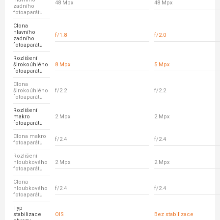
48 Mpx
48 Mpx
zadního
fotoaparátu
Clona
hlavního
f/1.8
f/2.0
zadního
fotoaparátu
Rozlišení
širokoúhlého
8 Mpx
5 Mpx
fotoaparátu
Clona
širokoúhlého
f/2.2
f/2.2
fotoaparátu
Rozlišení
makro
2 Mpx
2 Mpx
fotoaparátu
Clona makro
f/2.4
f/2.4
fotoaparátu
Rozlišení
hloubkového
2 Mpx
2 Mpx
fotoaparátu
Clona
hloubkového
f/2.4
f/2.4
fotoaparátu
Typ
stabilizace
OIS
Bez stabilizace