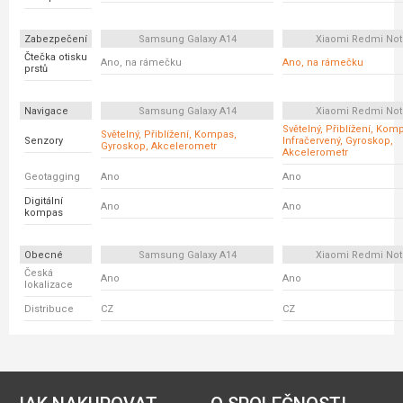
Zabezpečení
Samsung Galaxy A14
Xiaomi Redmi Not
Čtečka otisku
Ano, na rámečku
Ano, na rámečku
prstů
Navigace
Samsung Galaxy A14
Xiaomi Redmi Not
Světelný, Přiblížení, Kom
Světelný, Přiblížení, Kompas,
Senzory
Infračervený, Gyroskop,
Gyroskop, Akcelerometr
Akcelerometr
Geotagging
Ano
Ano
Digitální
Ano
Ano
kompas
Obecné
Samsung Galaxy A14
Xiaomi Redmi Not
Česká
Ano
Ano
lokalizace
Distribuce
CZ
CZ