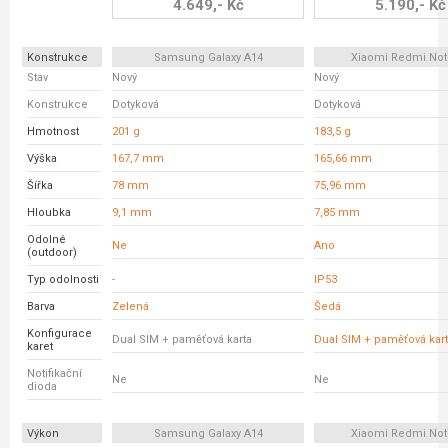
4.649,- Kč
5.190,- Kč
Konstrukce
Samsung Galaxy A14
Xiaomi Redmi Not
Stav
Nový
Nový
Konstrukce
Dotyková
Dotyková
Hmotnost
201 g
183,5 g
Výška
167,7 mm
165,66 mm
Šířka
78 mm
75,96 mm
Hloubka
9,1 mm
7,85 mm
Odolné
Ne
Ano
(outdoor)
Typ odolnosti
-
IP53
Barva
Zelená
Šedá
Konfigurace
Dual SIM + paměťová karta
Dual SIM + paměťová kar
karet
Notifikační
Ne
Ne
dioda
Výkon
Samsung Galaxy A14
Xiaomi Redmi Not