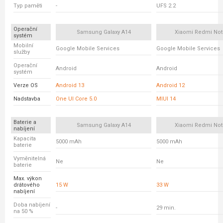
Typ paměti
-
UFS 2.2
Operační
Samsung Galaxy A14
Xiaomi Redmi Not
systém
Mobilní
Google Mobile Services
Google Mobile Services
služby
Operační
Android
Android
systém
Verze OS
Android 13
Android 12
Nadstavba
One UI Core 5.0
MIUI 14
Baterie a
Samsung Galaxy A14
Xiaomi Redmi Not
nabíjení
Kapacita
5000 mAh
5000 mAh
baterie
Vyměnitelná
Ne
Ne
baterie
Max. výkon
drátového
15 W
33 W
nabíjení
Doba nabíjení
-
29 min.
na 50 %