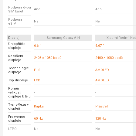
Podpora dvou
Ano
Ano
SIM karet
Podpora
Ne
Ne
eSIM
Displej
Samsung Galaxy A14
Xiaomi Redmi Not
Úhlopříčka
6.6 "
6.67 "
displeje
Rozlišení
2408 × 1080 bodů
2400 × 1080 bodů
displeje
Technologie
PLS
AMOLED
displeje
Typ displeje
LCD
AMOLED
Poměr
velikosti
-
-
displeje k tělu
Tvar výřezu v
Kapka
Průstřel
displeji
Frekvence
60 Hz
120 Hz
displeje
LTPO
Ne
Ne