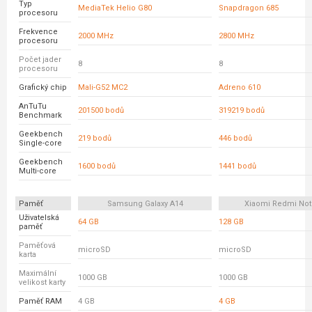
Typ
MediaTek Helio G80
Snapdragon 685
procesoru
Frekvence
2000 MHz
2800 MHz
procesoru
Počet jader
8
8
procesoru
Grafický chip
Mali-G52 MC2
Adreno 610
AnTuTu
201500 bodů
319219 bodů
Benchmark
Geekbench
219 bodů
446 bodů
Single-core
Geekbench
1600 bodů
1441 bodů
Multi-core
Paměť
Samsung Galaxy A14
Xiaomi Redmi Not
Uživatelská
64 GB
128 GB
paměť
Paměťová
microSD
microSD
karta
Maximální
1000 GB
1000 GB
velikost karty
Paměť RAM
4 GB
4 GB