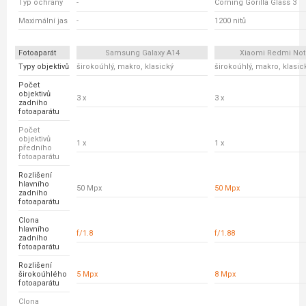
Typ ochrany
-
Corning Gorilla Glass 3
Maximální jas
-
1200 nitů
Fotoaparát
Samsung Galaxy A14
Xiaomi Redmi Not
Typy objektivů
širokoúhlý, makro, klasický
širokoúhlý, makro, klasic
Počet
objektivů
3 x
3 x
zadního
fotoaparátu
Počet
objektivů
1 x
1 x
předního
fotoaparátu
Rozlišení
hlavního
50 Mpx
50 Mpx
zadního
fotoaparátu
Clona
hlavního
f/1.8
f/1.88
zadního
fotoaparátu
Rozlišení
širokoúhlého
5 Mpx
8 Mpx
fotoaparátu
Clona