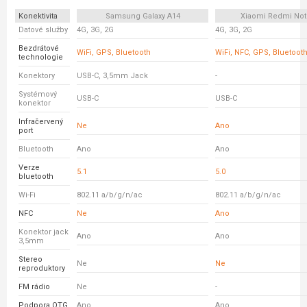
Konektivita
Samsung Galaxy A14
Xiaomi Redmi Not
Datové služby
4G, 3G, 2G
4G, 3G, 2G
Bezdrátové
WiFi, GPS, Bluetooth
WiFi, NFC, GPS, Bluetoot
technologie
Konektory
USB-C, 3,5mm Jack
-
Systémový
USB-C
USB-C
konektor
Infračervený
Ne
Ano
port
Bluetooth
Ano
Ano
Verze
5.1
5.0
bluetooth
Wi-Fi
802.11 a/b/g/n/ac
802.11 a/b/g/n/ac
NFC
Ne
Ano
Konektor jack
Ano
Ano
3,5mm
Stereo
Ne
Ne
reproduktory
FM rádio
Ne
-
Podpora OTG
Ano
Ano