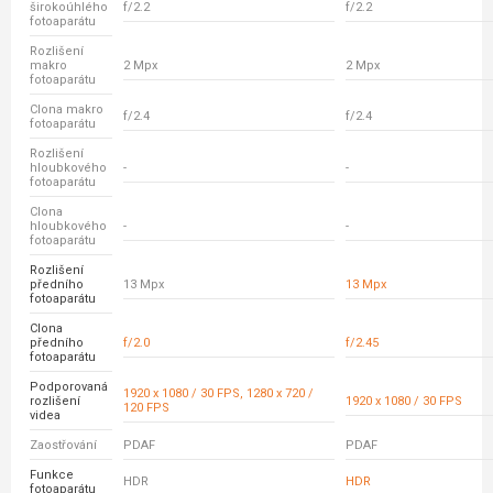
širokoúhlého
f/2.2
f/2.2
fotoaparátu
Rozlišení
makro
2 Mpx
2 Mpx
fotoaparátu
Clona makro
f/2.4
f/2.4
fotoaparátu
Rozlišení
hloubkového
-
-
fotoaparátu
Clona
hloubkového
-
-
fotoaparátu
Rozlišení
předního
13 Mpx
13 Mpx
fotoaparátu
Clona
předního
f/2.0
f/2.45
fotoaparátu
Podporovaná
1920 x 1080 / 30 FPS, 1280 x 720 /
rozlišení
1920 x 1080 / 30 FPS
120 FPS
videa
Zaostřování
PDAF
PDAF
Funkce
HDR
HDR
fotoaparátu