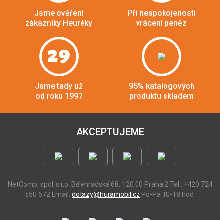
Jsme ověření
Při nespokojenosti
zákazníky Heuréky
vrácení peněz
29
Jsme tady už
95% katalogových
od roku 1997
produktu skladem
AKCEPTUJEME
NetComp, spol. s r.o.
Bělehradská 68, 120 00 Praha 2
Tel.: +420 724
850 672
Email:
dotazy@huramobil.cz
Po-Pá 10-18 hod.