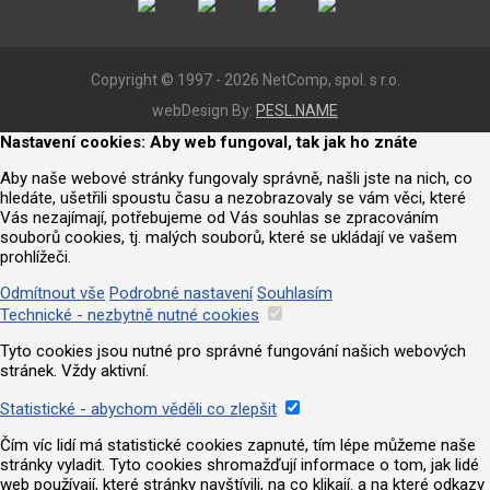
Copyright © 1997 - 2026 NetComp, spol. s r.o.
webDesign By:
PESL.NAME
Nastavení cookies: Aby web fungoval, tak jak ho znáte
Aby naše webové stránky fungovaly správně, našli jste na nich, co
hledáte, ušetřili spoustu času a nezobrazovaly se vám věci, které
Vás nezajímají, potřebujeme od Vás souhlas se zpracováním
souborů cookies, tj. malých souborů, které se ukládají ve vašem
prohlížeči.
Odmítnout vše
Podrobné nastavení
Souhlasím
Technické - nezbytně nutné cookies
Tyto cookies jsou nutné pro správné fungování našich webových
stránek. Vždy aktivní.
Statistické - abychom věděli co zlepšit
Čím víc lidí má statistické cookies zapnuté, tím lépe můžeme naše
stránky vyladit. Tyto cookies shromažďují informace o tom, jak lidé
web používají, které stránky navštívili, na co klikají. a na které odkazy