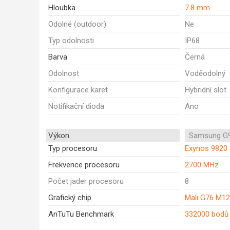
Hloubka
7.8 mm
Odolné (outdoor)
Ne
Typ odolnosti
IP68
Barva
Černá
Odolnost
Voděodolný
Konfigurace karet
Hybridní slot
Notifikační dioda
Ano
Výkon
Samsung G9
Typ procesoru
Exynos 9820
Frekvence procesoru
2700 MHz
Počet jader procesoru
8
Grafický chip
Mali G76 M12
AnTuTu Benchmark
332000 bodů