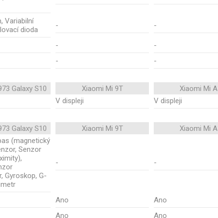
 Variabilní
-
-
tlovací dioda
-
-
-
-
73 Galaxy S10
Xiaomi Mi 9T
Xiaomi Mi A
V displeji
V displeji
73 Galaxy S10
Xiaomi Mi 9T
Xiaomi Mi A
mpas (magnetický
enzor, Senzor
ximity),
-
-
nzor
r, Gyroskop, G-
ometr
Ano
Ano
Ano
Ano