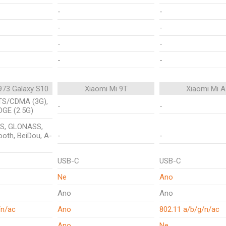
-
-
-
-
-
-
-
-
73 Galaxy S10
Xiaomi Mi 9T
Xiaomi Mi A
TS/CDMA (3G),
-
-
DGE (2.5G)
PS, GLONASS,
tooth, BeiDou, A-
-
-
USB-C
USB-C
Ne
Ano
Ano
Ano
/n/ac
Ano
802.11 a/b/g/n/ac
Ano
Ne