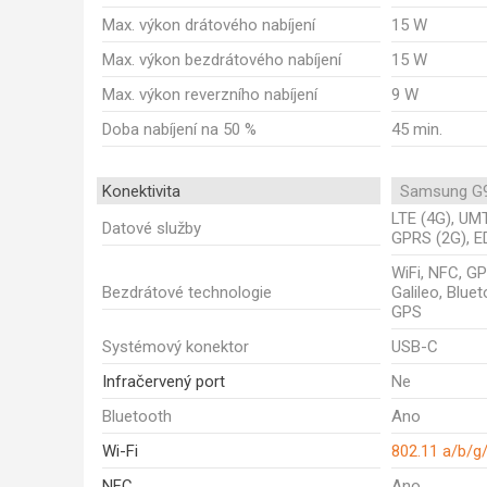
Max. výkon drátového nabíjení
15 W
Max. výkon bezdrátového nabíjení
15 W
Max. výkon reverzního nabíjení
9 W
Doba nabíjení na 50 %
45 min.
Konektivita
Samsung G9
LTE (4G), UM
Datové služby
GPRS (2G), E
WiFi, NFC, G
Bezdrátové technologie
Galileo, Blue
GPS
Systémový konektor
USB-C
Infračervený port
Ne
Bluetooth
Ano
Wi-Fi
802.11 a/b/g
NFC
Ano