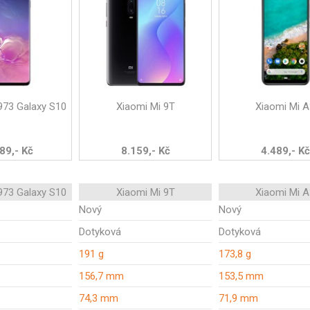
73 Galaxy S10
Xiaomi Mi 9T
Xiaomi Mi A
89,- Kč
8.159,- Kč
4.489,- Kč
73 Galaxy S10
Xiaomi Mi 9T
Xiaomi Mi A
Nový
Nový
Dotyková
Dotyková
191 g
173,8 g
156,7 mm
153,5 mm
74,3 mm
71,9 mm