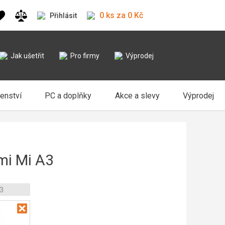
0 ks za 0 Kč
Přihlásit
Jak ušetřit
Pro firmy
Výprodej
šenství
PC a doplňky
Akce a slevy
Výprodej
mi Mi A3
3