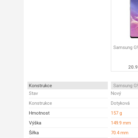
Samsung G9
20.9
Konstrukce
Samsung G9
Stav
Nový
Konstrukce
Dotyková
Hmotnost
157 g
Výška
149.9 mm
Šířka
70.4 mm