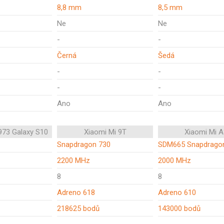
8,8 mm
8,5 mm
Ne
Ne
-
-
Černá
Šedá
-
-
-
-
Ano
Ano
73 Galaxy S10
Xiaomi Mi 9T
Xiaomi Mi A
Snapdragon 730
SDM665 Snapdrago
2200 MHz
2000 MHz
8
8
Adreno 618
Adreno 610
218625 bodů
143000 bodů