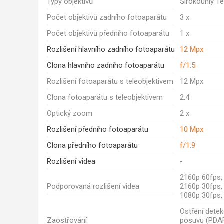
Typy objektivů
Širokoúhlý Te
Počet objektivů zadního fotoaparátu
3 x
Počet objektivů předního fotoaparátu
1 x
Rozlišení hlavního zadního fotoaparátu
12 Mpx
Clona hlavního zadního fotoaparátu
f/1.5
Rozlišení fotoaparátu s teleobjektivem
12 Mpx
Clona fotoaparátu s teleobjektivem
2.4
Optický zoom
2 x
Rozlišení předního fotoaparátu
10 Mpx
Clona předního fotoaparátu
f/1.9
Rozlišení videa
-
2160p 60fps,
Podporovaná rozlišení videa
2160p 30fps,
1080p 30fps,
Ostření dete
Zaostřování
posuvu (PDA