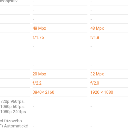
leobjektiv
-
-
-
-
-
-
48 Mpx
48 Mpx
f/1.75
f/1.8
-
-
-
-
-
-
20 Mpx
32 Mpx
f/2.2
f/2.0
3840× 2160
1920 × 1080
 720p 960fps,
 1080p 60fps,
-
-
 1080p 240fps
kcí fázového
F) Automatické
-
-