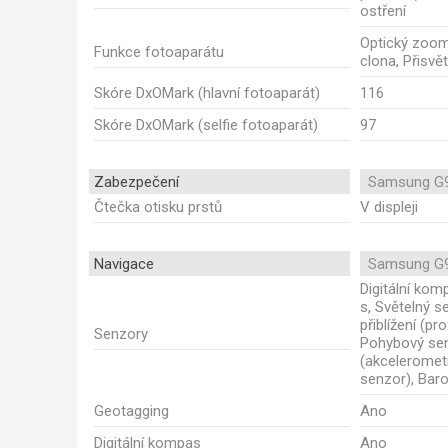
ostření
Optický zoom,
Funkce fotoaparátu
clona, Přisvě
Skóre DxOMark (hlavní fotoaparát)
116
Skóre DxOMark (selfie fotoaparát)
97
Zabezpečení
Samsung G9
Čtečka otisku prstů
V displeji
Navigace
Samsung G9
Digitální ko
s, Světelný s
přiblížení (pro
Senzory
Pohybový se
(akceleromet
senzor), Bar
Geotagging
Ano
Digitální kompas
Ano