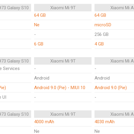
73 Galaxy S10
Xiaomi Mi 9T
Xiaomi Mi A
64 GB
64 GB
Ne
microSD
-
256 GB
6 GB
4 GB
73 Galaxy S10
Xiaomi Mi 9T
Xiaomi Mi A
e Services
-
-
Android
Android
Pie)
Android 9.0 (Pie) - MIUI 10
Android 9.0 (Pie)
 UI
-
-
73 Galaxy S10
Xiaomi Mi 9T
Xiaomi Mi A
4000 mAh
4030 mAh
Ne
Ne