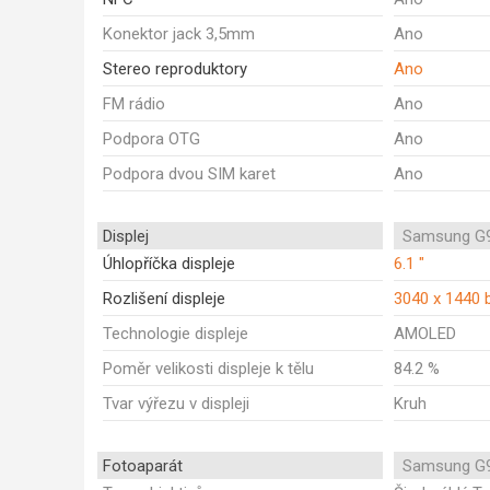
Konektor jack 3,5mm
Ano
Stereo reproduktory
Ano
FM rádio
Ano
Podpora OTG
Ano
Podpora dvou SIM karet
Ano
Displej
Samsung G9
Úhlopříčka displeje
6.1 "
Rozlišení displeje
3040 x 1440 
Technologie displeje
AMOLED
Poměr velikosti displeje k tělu
84.2 %
Tvar výřezu v displeji
Kruh
Fotoaparát
Samsung G9