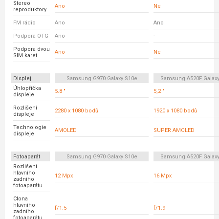
Stereo
Ano
Ne
reproduktory
FM rádio
Ano
Ano
Podpora OTG
Ano
-
Podpora dvou
Ano
Ne
SIM karet
Displej
Samsung G970 Galaxy S10e
Samsung A520F Galaxy
Úhlopříčka
5.8 "
5,2 "
displeje
Rozlišení
2280 x 1080 bodů
1920 x 1080 bodů
displeje
Technologie
AMOLED
SUPER AMOLED
displeje
Fotoaparát
Samsung G970 Galaxy S10e
Samsung A520F Galaxy
Rozlišení
hlavního
12 Mpx
16 Mpx
zadního
fotoaparátu
Clona
hlavního
f/1.5
f/1.9
zadního
fotoaparátu