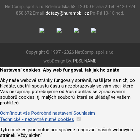
NetComp, spol. s r.o.
Bělehradská 68, 120 00 Praha 2
Tel.: +420 724
850 672
Email:
dotazy@huramobil.cz
Po-Pá 10-18 hod.
Copyright © 1997 - 2026 NetComp, spol. s r.o.
webDesign By:
PESL.NAME
Nastavení cookies: Aby web fungoval, tak jak ho znáte
Aby naše webové stránky fungovaly správně, našli jste na nich, co
hledáte, ušetřili spoustu času a nezobrazovaly se vám věci, které
Vás nezajímají, potřebujeme od Vás souhlas se zpracováním
souborů cookies, tj. malých souborů, které se ukládají ve vašem
prohlížeči.
Odmítnout vše
Podrobné nastavení
Souhlasím
Technické - nezbytně nutné cookies
Tyto cookies jsou nutné pro správné fungování našich webových
stránek. Vždy aktivní.