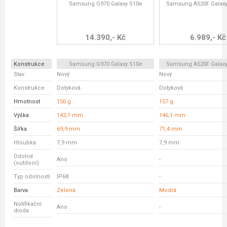
Samsung G970 Galaxy S10e
Samsung A520F Galaxy
14.390,- Kč
6.989,- Kč
Konstrukce
Samsung G970 Galaxy S10e
Samsung A520F Galaxy
Stav
Nový
Nový
Konstrukce
Dotyková
Dotyková
Hmotnost
150 g
157 g
Výška
142,1 mm
146,1 mm
Šířka
69,9 mm
71,4 mm
Hloubka
7,9 mm
7,9 mm
Odolné
Ano
-
(outdoor)
Typ odolnosti
IP68
-
Barva
Zelená
Modrá
Notifikační
Ano
-
dioda