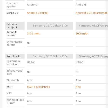
Operační
Android
Android
systém
Verze OS
Android 9.0 (Pie)
Android 6.0.1 (Marshmal
Baterie a
Samsung G970 Galaxy S10e
Samsung A520F Galaxy
nabíjení
Kapacita
3100 mAh
3000 mAh
baterie
Vyměnitelná
Ne
-
baterie
Konektivita
Samsung G970 Galaxy S10e
Samsung A520F Galaxy
Systémový
USB-C
USB-C
konektor
Infračervený
Ne
Ne
port
Bluetooth
Ano
Ano
Wi-Fi
802.11 a/b/g/n/ac
Ano
NFC
Ano
Ano
Konektor jack
Ano
Ano
3,5mm