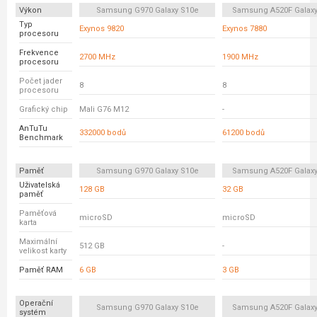
Výkon
Samsung G970 Galaxy S10e
Samsung A520F Galaxy
Typ
Exynos 9820
Exynos 7880
procesoru
Frekvence
2700 MHz
1900 MHz
procesoru
Počet jader
8
8
procesoru
Grafický chip
Mali G76 M12
-
AnTuTu
332000 bodů
61200 bodů
Benchmark
Paměť
Samsung G970 Galaxy S10e
Samsung A520F Galaxy
Uživatelská
128 GB
32 GB
paměť
Paměťová
microSD
microSD
karta
Maximální
512 GB
-
velikost karty
Paměť RAM
6 GB
3 GB
Operační
Samsung G970 Galaxy S10e
Samsung A520F Galaxy
systém