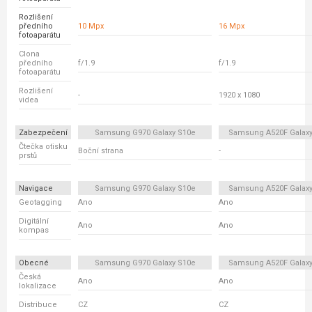
Rozlišení
předního
10 Mpx
16 Mpx
fotoaparátu
Clona
předního
f/1.9
f/1.9
fotoaparátu
Rozlišení
-
1920 x 1080
videa
Zabezpečení
Samsung G970 Galaxy S10e
Samsung A520F Galaxy
Čtečka otisku
Boční strana
-
prstů
Navigace
Samsung G970 Galaxy S10e
Samsung A520F Galaxy
Geotagging
Ano
Ano
Digitální
Ano
Ano
kompas
Obecné
Samsung G970 Galaxy S10e
Samsung A520F Galaxy
Česká
Ano
Ano
lokalizace
Distribuce
CZ
CZ