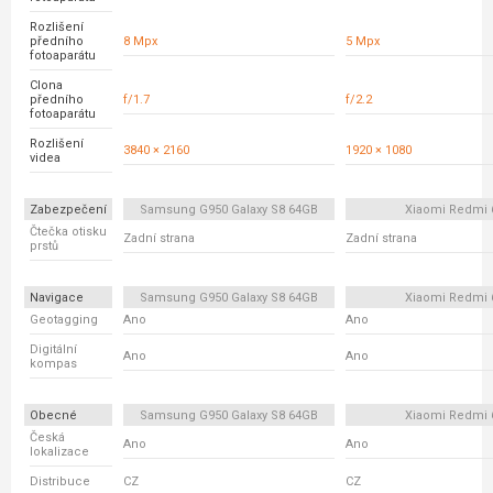
Rozlišení
předního
8 Mpx
5 Mpx
fotoaparátu
Clona
předního
f/1.7
f/2.2
fotoaparátu
Rozlišení
3840 × 2160
1920 × 1080
videa
Zabezpečení
Samsung G950 Galaxy S8 64GB
Xiaomi Redmi 
Čtečka otisku
Zadní strana
Zadní strana
prstů
Navigace
Samsung G950 Galaxy S8 64GB
Xiaomi Redmi 
Geotagging
Ano
Ano
Digitální
Ano
Ano
kompas
Obecné
Samsung G950 Galaxy S8 64GB
Xiaomi Redmi 
Česká
Ano
Ano
lokalizace
Distribuce
CZ
CZ