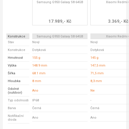
Samsung G950 Galaxy S8 64GB
Xiaomi Redmi 
17.989,- Kč
3.369,- Kč
Konstrukce
Samsung G950 Galaxy S8 64GB
Xiaomi Redmi 
Stav
Nový
Nový
Konstrukce
Dotyková
Dotyková
Hmotnost
155 g
145 g
Výška
148.9 mm
147,5 mm
Šířka
68.1 mm
71,5 mm
Hloubka
8 mm
8,3 mm
Odolné
Ano
Ne
(outdoor)
Typ odolnosti
IP68
-
Barva
Černá
Černá
Notifikační
Ano
Ano
dioda