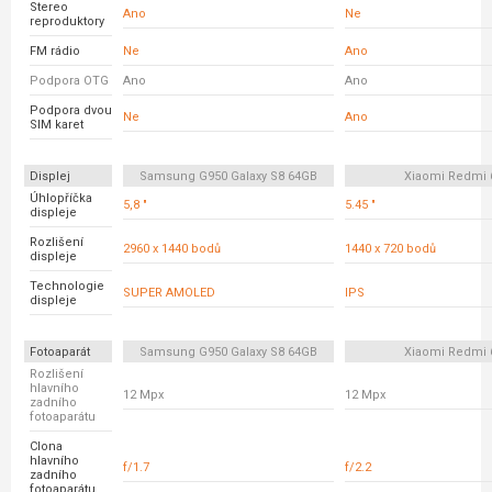
Stereo
Ano
Ne
reproduktory
FM rádio
Ne
Ano
Podpora OTG
Ano
Ano
Podpora dvou
Ne
Ano
SIM karet
Displej
Samsung G950 Galaxy S8 64GB
Xiaomi Redmi 
Úhlopříčka
5,8 "
5.45 "
displeje
Rozlišení
2960 x 1440 bodů
1440 x 720 bodů
displeje
Technologie
SUPER AMOLED
IPS
displeje
Fotoaparát
Samsung G950 Galaxy S8 64GB
Xiaomi Redmi 
Rozlišení
hlavního
12 Mpx
12 Mpx
zadního
fotoaparátu
Clona
hlavního
f/1.7
f/2.2
zadního
fotoaparátu