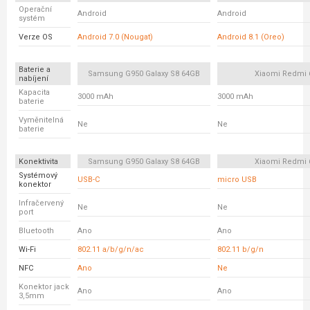
Operační
Android
Android
systém
Verze OS
Android 7.0 (Nougat)
Android 8.1 (Oreo)
Baterie a
Samsung G950 Galaxy S8 64GB
Xiaomi Redmi 
nabíjení
Kapacita
3000 mAh
3000 mAh
baterie
Vyměnitelná
Ne
Ne
baterie
Konektivita
Samsung G950 Galaxy S8 64GB
Xiaomi Redmi 
Systémový
USB-C
micro USB
konektor
Infračervený
Ne
Ne
port
Bluetooth
Ano
Ano
Wi-Fi
802.11 a/b/g/n/ac
802.11 b/g/n
NFC
Ano
Ne
Konektor jack
Ano
Ano
3,5mm