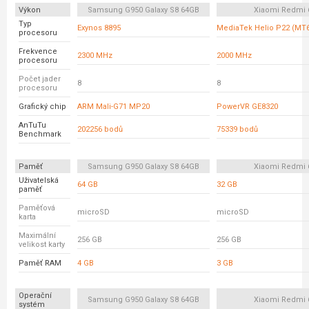
Výkon
Samsung G950 Galaxy S8 64GB
Xiaomi Redmi 
Typ
Exynos 8895
MediaTek Helio P22 (MT
procesoru
Frekvence
2300 MHz
2000 MHz
procesoru
Počet jader
8
8
procesoru
Grafický chip
ARM Mali-G71 MP20
PowerVR GE8320
AnTuTu
202256 bodů
75339 bodů
Benchmark
Paměť
Samsung G950 Galaxy S8 64GB
Xiaomi Redmi 
Uživatelská
64 GB
32 GB
paměť
Paměťová
microSD
microSD
karta
Maximální
256 GB
256 GB
velikost karty
Paměť RAM
4 GB
3 GB
Operační
Samsung G950 Galaxy S8 64GB
Xiaomi Redmi 
systém