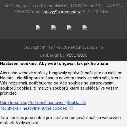
NetComp, spol. s r.o.
Bělehradská 68, 120 00 Praha 2
Tel.: +420 724
850 672
Email:
dotazy@huramobil.cz
Po-Pá 10-18 hod.
Copyright © 1997 - 2026 NetComp, spol. s r.o.
webDesign By:
PESL.NAME
Nastavení cookies: Aby web fungoval, tak jak ho znáte
Aby naše webové stránky fungovaly správně, našli jste na nich, co
hledáte, ušetřili spoustu času a nezobrazovaly se vám věci, které
Vás nezajímají, potřebujeme od Vás souhlas se zpracováním
souborů cookies, tj. malých souborů, které se ukládají ve vašem
prohlížeči.
Odmítnout vše
Podrobné nastavení
Souhlasím
Technické - nezbytně nutné cookies
Tyto cookies jsou nutné pro správné fungování našich webových
stránek. Vždy aktivní.