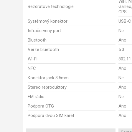
WiFi, 
Bezdrátové technologie
Galileo
GPS
Systémový konektor
USB-C
Infračervený port
Ne
Bluetooth
Ano
Verze bluetooth
5.0
Wi-Fi
802.11
NFC
Ano
Konektor jack 3,5mm
Ne
Stereo reproduktory
Ano
FM rádio
Ne
Podpora OTG
Ano
Podpora dvou SIM karet
Ano