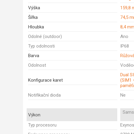
Výška
159,8
Šířka
74,5 
Hloubka
8,4 m
Odolné (outdoor)
Ano
Typ odolnosti
IP68
Barva
Růžov
Odolnost
Voděo
Dual SI
Konfigurace karet
(SIM1 
paměťo
Notifikační dioda
Ne
Sams
Výkon
Typ procesoru
Exynos