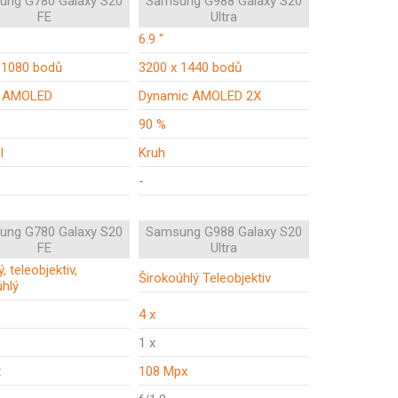
ung G780 Galaxy S20
Samsung G988 Galaxy S20
FE
Ultra
6.9 "
 1080 bodů
3200 x 1440 bodů
 AMOLED
Dynamic AMOLED 2X
90 %
l
Kruh
-
ung G780 Galaxy S20
Samsung G988 Galaxy S20
FE
Ultra
ý, teleobjektiv,
Širokoúhlý Teleobjektiv
úhlý
4 x
1 x
x
108 Mpx