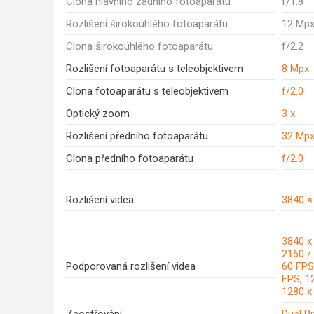
Clona hlavního zadního fotoaparátu
f/1.8
Rozlišení širokoúhlého fotoaparátu
12 Mp
Clona širokoúhlého fotoaparátu
f/2.2
Rozlišení fotoaparátu s teleobjektivem
8 Mpx
Clona fotoaparátu s teleobjektivem
f/2.0
Optický zoom
3 x
Rozlišení předního fotoaparátu
32 Mp
Clona předního fotoaparátu
f/2.0
Rozlišení videa
3840 ×
3840 x
2160 /
Podporovaná rozlišení videa
60 FPS
FPS, 1
1280 x