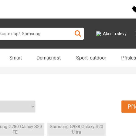
Akce a slevy
Smart
Domácnost
Sport, outdoor
Příslu
Při
ung G780 Galaxy S20
Samsung G988 Galaxy S20
FE
Ultra