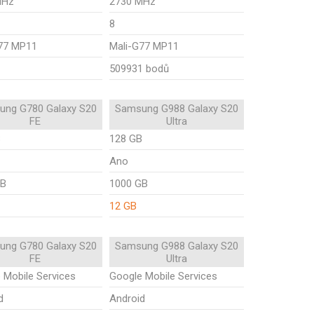
MHz
2730 MHz
8
77 MP11
Mali-G77 MP11
509931 bodů
ung G780 Galaxy S20
Samsung G988 Galaxy S20
FE
Ultra
B
128 GB
Ano
GB
1000 GB
12 GB
ung G780 Galaxy S20
Samsung G988 Galaxy S20
FE
Ultra
 Mobile Services
Google Mobile Services
d
Android