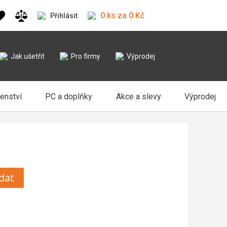
0 ks za 0 Kč
Přihlásit
Jak ušetřit
Pro firmy
Výprodej
šenství
PC a doplňky
Akce a slevy
Výprodej
dat