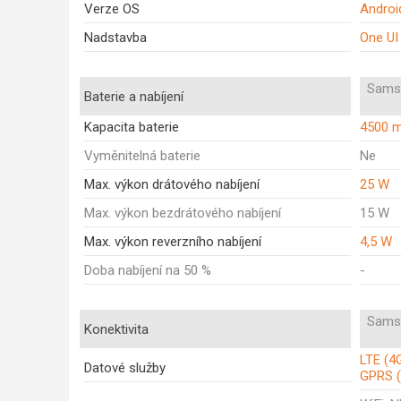
Verze OS
Androi
Nadstavba
One UI
Sams
Baterie a nabíjení
Kapacita baterie
4500 
Vyměnitelná baterie
Ne
Max. výkon drátového nabíjení
25 W
Max. výkon bezdrátového nabíjení
15 W
Max. výkon reverzního nabíjení
4,5 W
Doba nabíjení na 50 %
-
Sams
Konektivita
LTE (4
Datové služby
GPRS (