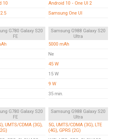
d 10
Android 10 - One UI 2
 2.5
Samsung One UI
ung G780 Galaxy S20
Samsung G988 Galaxy S20
FE
Ultra
mAh
5000 mAh
Ne
45 W
15 W
9 W
35 min.
ung G780 Galaxy S20
Samsung G988 Galaxy S20
FE
Ultra
G), UMTS/CDMA (3G),
5G, UMTS/CDMA (3G), LTE
2G)
(4G), GPRS (2G)