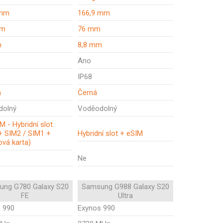
 mm
166,9 mm
mm
76 mm
m
8,8 mm
Ano
IP68
á
Černá
dolný
Voděodolný
M - Hybridní slot
+ SIM2 / SIM1 +
Hybridní slot + eSIM
vá karta)
Ne
ung G780 Galaxy S20
Samsung G988 Galaxy S20
FE
Ultra
 990
Exynos 990