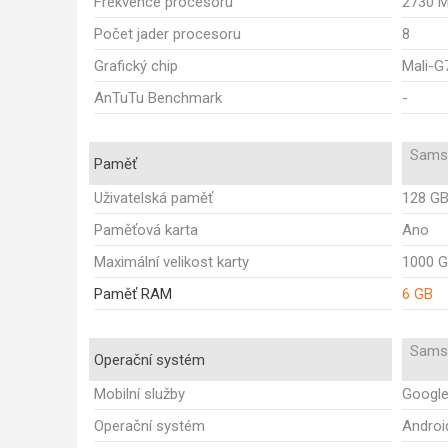
Frekvence procesoru
2730 
Počet jader procesoru
8
Grafický chip
Mali-G
AnTuTu Benchmark
-
Sams
Paměť
Uživatelská paměť
128 G
Paměťová karta
Ano
Maximální velikost karty
1000 
Paměť RAM
6 GB
Sams
Operační systém
Mobilní služby
Google
Operační systém
Androi