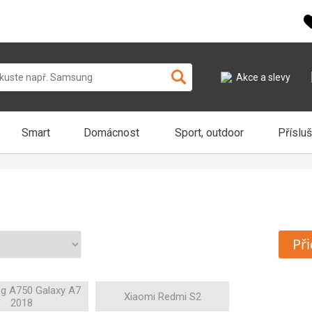
Akce a slevy
Smart
Domácnost
Sport, outdoor
Příslu
Při
g A750 Galaxy A7
Xiaomi Redmi S2
2018