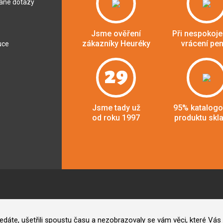
dané dotazy
Jsme ověření
Při nespokoje
zákazníky Heuréky
vrácení pe
uce
29
Jsme tady už
95% katalog
od roku 1997
produktu skl
hledáte, ušetřili spoustu času a nezobrazovaly se vám věci, které V