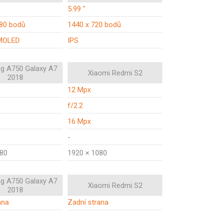
5.99 "
080 bodů
1440 x 720 bodů
MOLED
IPS
g A750 Galaxy A7
Xiaomi Redmi S2
2018
12 Mpx
f/2.2
16 Mpx
-
080
1920 × 1080
g A750 Galaxy A7
Xiaomi Redmi S2
2018
ana
Zadní strana