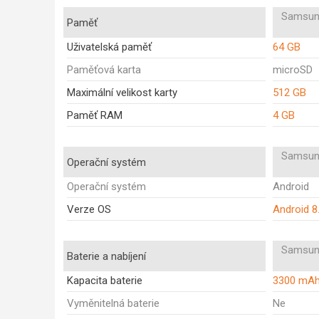
Samsun
Paměť
Uživatelská paměť
64 GB
Paměťová karta
microSD
Maximální velikost karty
512 GB
Paměť RAM
4 GB
Samsun
Operační systém
Operační systém
Android
Verze OS
Android 8
Samsun
Baterie a nabíjení
Kapacita baterie
3300 mA
Vyměnitelná baterie
Ne