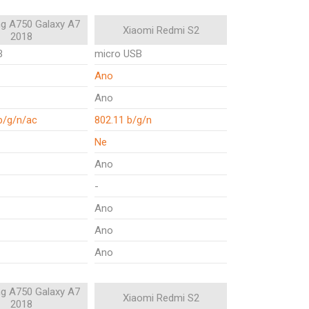
g A750 Galaxy A7
Xiaomi Redmi S2
2018
B
micro USB
Ano
Ano
b/g/n/ac
802.11 b/g/n
Ne
Ano
-
Ano
Ano
Ano
g A750 Galaxy A7
Xiaomi Redmi S2
2018