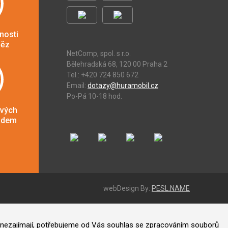
nosti
něz
NetComp, spol. s r.o.
Bělehradská 68, 120 00 Praha 2
Tel.: +420 724 850 672
Email:
dotazy@huramobil.cz
Po-Pá 10-18 hod.
ových
adem
webDesign By:
PESL.NAME
ás nezajímají, potřebujeme od Vás souhlas se zpracováním souborů