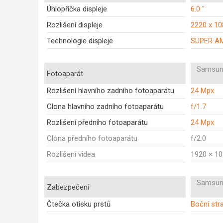
Úhlopříčka displeje
6.0 "
Rozlišení displeje
2220 x 1
Technologie displeje
SUPER A
Samsun
Fotoaparát
Rozlišení hlavního zadního fotoaparátu
24 Mpx
Clona hlavního zadního fotoaparátu
f/1.7
Rozlišení předního fotoaparátu
24 Mpx
Clona předního fotoaparátu
f/2.0
Rozlišení videa
1920 × 1
Samsun
Zabezpečení
Čtečka otisku prstů
Boční str