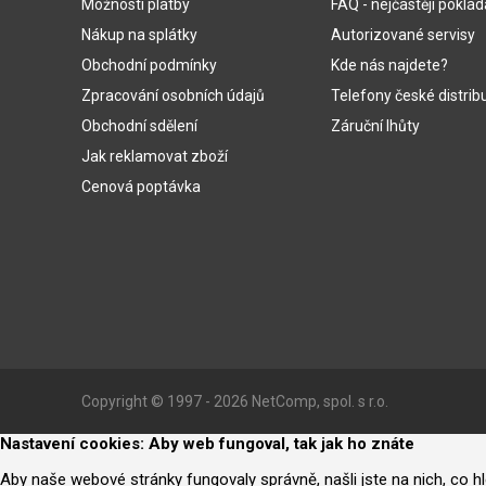
Možnosti platby
FAQ - nejčastěji poklá
Nákup na splátky
Autorizované servisy
Obchodní podmínky
Kde nás najdete?
Zpracování osobních údajů
Telefony české distrib
Obchodní sdělení
Záruční lhůty
Jak reklamovat zboží
Cenová poptávka
Copyright © 1997 - 2026 NetComp, spol. s r.o.
Nastavení cookies: Aby web fungoval, tak jak ho znáte
Aby naše webové stránky fungovaly správně, našli jste na nich, co 