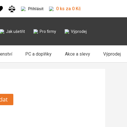
0 ks za 0 Kč
Přihlásit
Jak ušetřit
Pro firmy
Výprodej
šenství
PC a doplňky
Akce a slevy
Výprodej
dat