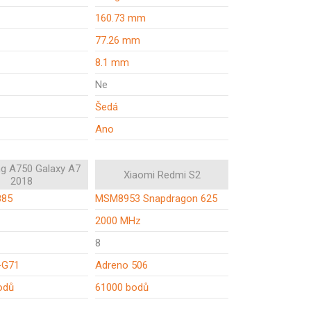
160.73 mm
77.26 mm
8.1 mm
Ne
Šedá
Ano
g A750 Galaxy A7
Xiaomi Redmi S2
2018
885
MSM8953 Snapdragon 625
z
2000 MHz
8
-G71
Adreno 506
odů
61000 bodů