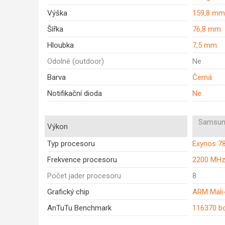
Výška
159,8 mm
Šířka
76,8 mm
Hloubka
7,5 mm
Odolné (outdoor)
Ne
Barva
Černá
Notifikační dioda
Ne
Samsun
Výkon
Typ procesoru
Exynos 7
Frekvence procesoru
2200 MH
Počet jader procesoru
8
Grafický chip
ARM Mali
AnTuTu Benchmark
116370 b