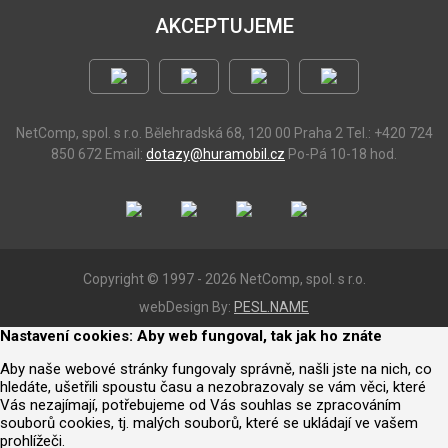
AKCEPTUJEME
NetComp, spol. s r.o.
Bělehradská 68, 120 00 Praha 2
Tel.: +420 724
850 672
Email:
dotazy@huramobil.cz
Po-Pá 10-18 hod.
Copyright © 1997 - 2026 NetComp, spol. s r.o.
webDesign By:
PESL.NAME
Nastavení cookies: Aby web fungoval, tak jak ho znáte
Aby naše webové stránky fungovaly správně, našli jste na nich, co
hledáte, ušetřili spoustu času a nezobrazovaly se vám věci, které
Vás nezajímají, potřebujeme od Vás souhlas se zpracováním
souborů cookies, tj. malých souborů, které se ukládají ve vašem
prohlížeči.