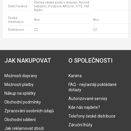
Čtečka otisků prstů v displeji, Rychlé
Další funkce
nabíjení, Podpora ARCore, OTG, FM
-
Rádio
Česká
Ano
Ano
lokalizace
Distribuce
CZ
CZ
JAK NAKUPOVAT
O SPOLEČNOSTI
Možnosti dopravy
Kariéra
Možnosti platby
FAQ - nejčastěji pokládané
dotazy
Nákup na splátky
Autorizované servisy
Obchodní podmínky
Kde nás najdete?
Zpracování osobních údajů
Telefony české distribuce
Obchodní sdělení
Záruční lhůty
Jak reklamovat zboží