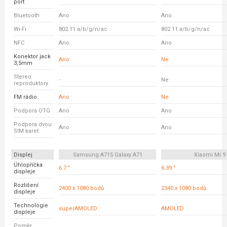
port
Bluetooth
Ano
Ano
Wi-Fi
802.11 a/b/g/n/ac
802.11 a/b/g/n/ac
NFC
Ano
Ano
Konektor jack
Ano
Ne
3,5mm
Stereo
-
Ne
reproduktory
FM rádio
Ano
Ne
Podpora OTG
Ano
Ano
Podpora dvou
Ano
Ano
SIM karet
Displej
Samsung A715 Galaxy A71
Xiaomi Mi 9
Úhlopříčka
6.7 "
6.39 "
displeje
Rozlišení
2400 x 1080 bodů
2340 x 1080 bodů
displeje
Technologie
superAMOLED
AMOLED
displeje
Poměr