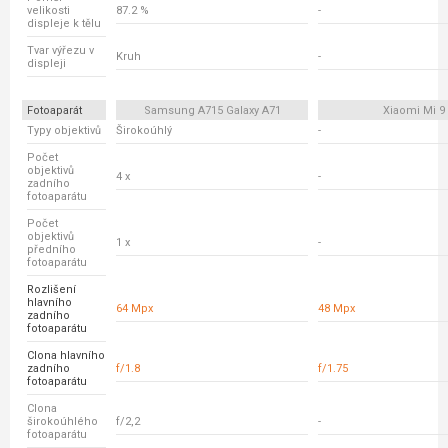
velikosti
87.2 %
-
displeje k tělu
Tvar výřezu v
Kruh
-
displeji
Fotoaparát
Samsung A715 Galaxy A71
Xiaomi Mi 9
Typy objektivů
Širokoúhlý
-
Počet
objektivů
4 x
-
zadního
fotoaparátu
Počet
objektivů
1 x
-
předního
fotoaparátu
Rozlišení
hlavního
64 Mpx
48 Mpx
zadního
fotoaparátu
Clona hlavního
zadního
f/1.8
f/1.75
fotoaparátu
Clona
širokoúhlého
f/2,2
-
fotoaparátu