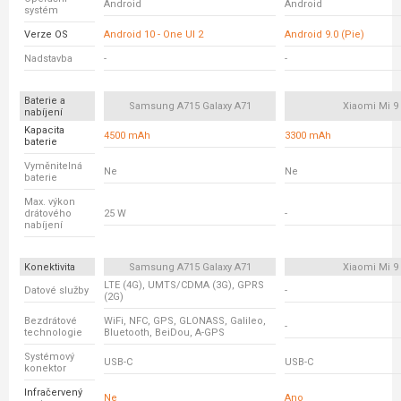
Android
Android
systém
Verze OS
Android 10 - One UI 2
Android 9.0 (Pie)
Nadstavba
-
-
Baterie a
Samsung A715 Galaxy A71
Xiaomi Mi 9
nabíjení
Kapacita
4500 mAh
3300 mAh
baterie
Vyměnitelná
Ne
Ne
baterie
Max. výkon
drátového
25 W
-
nabíjení
Konektivita
Samsung A715 Galaxy A71
Xiaomi Mi 9
LTE (4G), UMTS/CDMA (3G), GPRS
Datové služby
-
(2G)
Bezdrátové
WiFi, NFC, GPS, GLONASS, Galileo,
-
technologie
Bluetooth, BeiDou, A-GPS
Systémový
USB-C
USB-C
konektor
Infračervený
Ne
Ano