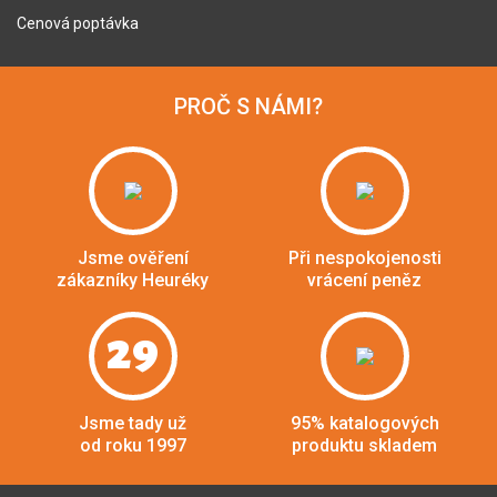
Cenová poptávka
PROČ S NÁMI?
Jsme ověření
Při nespokojenosti
zákazníky Heuréky
vrácení peněz
29
Jsme tady už
95% katalogových
od roku 1997
produktu skladem