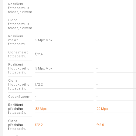
Rozlišení
fotoaparátu s
-
-
teleobjektivem
Clona
fotoaparátu s
-
-
teleobjektivem
Rozlišení
makro
5 Mpx Mpx
-
fotoaparátu
Clona makro
f/2,4
-
fotoaparátu
Rozlišení
hloubkového
5 Mpx Mpx
-
fotoaparátu
Clona
hloubkového
f/2,2
-
fotoaparátu
Optický zoom
-
-
Rozlišení
předního
32 Mpx
20 Mpx
fotoaparátu
Clona
předního
f/2.2
f/2.0
fotoaparátu