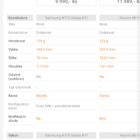
9.990,- Kč
11.989,- K
Konstrukce
Samsung A715 Galaxy A71
Xiaomi Mi 9
Stav
Nový
Nový
Konstrukce
Dotyková
Dotyková
Hmotnost
179 g
173 g
Výška
163,6 mm
157,5 mm
Šířka
76 mm
74,67 mm
Hloubka
7,7 mm
7,61 mm
Odolné
Ne
Ne
(outdoor)
Typ odolnosti
-
-
Barva
Modrá
Černá
Konfigurace
Dual SIM + paměťová karta
-
karet
Notifikační
Ne
Ano
dioda
Výkon
Samsung A715 Galaxy A71
Xiaomi Mi 9