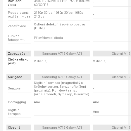
Rozlišení
3840 × 2160 ve 30FPS; 1920 x 1080 ve
-
videa
60/30FPS
Podporovaná
2160p 30fps, 1080p 30fps, 1080p
-
rozlišení videa
240fps
Ostření detekcí fázového posuvu
Zaostřování
-
(PDAF)
Funkce
Přisvětlovací dioda
-
fotoaparátu
Zabezpečení
Samsung A715 Galaxy A71
Xiaomi Mi 9
Čtečka otisku
V displeji
V displeji
prstů
Navigace
Samsung A715 Galaxy A71
Xiaomi Mi 9
Digitální kompas (magnetický s,
Světelný senzor, Senzor přiblížení
Senzory
-
(proximity), Pohybový senzor
(akcelerometr, Gyroskop, G-senzor)
Geotagging
Ano
Ano
Digitální
-
Ano
kompas
Obecné
Samsung A715 Galaxy A71
Xiaomi Mi 9