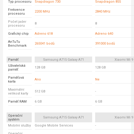
Typ procesoru
Snapdragon 730
Snapdragon 855
Frekvence
2200 MHz
2840 MHz
procesoru
Počet jader
8
8
procesoru
Grafický chip
Adreno 618
Adreno 640
AnTuTu
265041 bodů
391000 bodů
Benchmark
Paměť
Samsung A715 Galaxy A71
Xiaomi Mi 9
Uživatelská
128 GB
128 GB
paměť
Paměťová
Ano
Ne
karta
Maximální
512 GB
-
velikost karty
Paměť RAM
6 GB
6 GB
Operační
Samsung A715 Galaxy A71
Xiaomi Mi 9
systém
Mobilní služby
Google Mobile Services
-
Operační